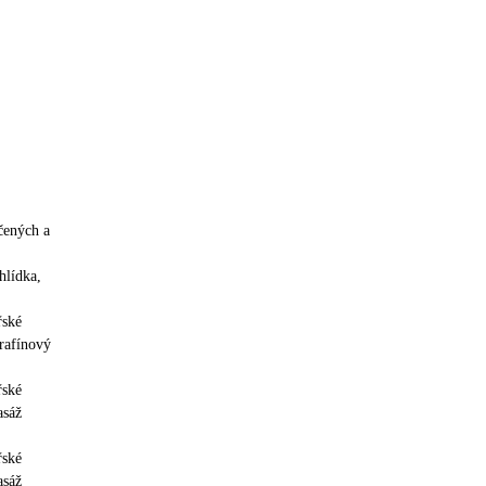
čených a
hlídka,
řské
arafínový
řské
asáž
řské
asáž