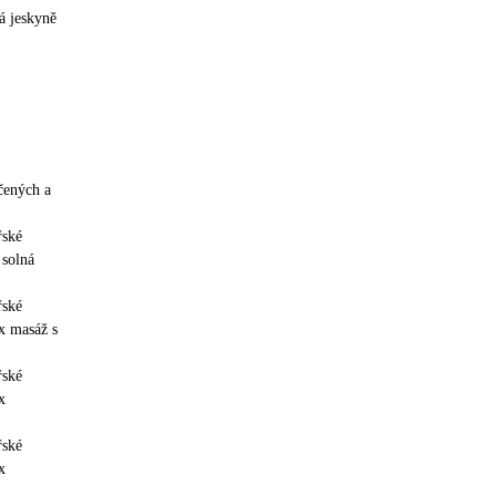
á jeskyně
čených a
řské
 solná
řské
x masáž s
řské
x
řské
x