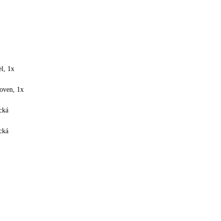
l, 1x
foven, 1x
cká
cká