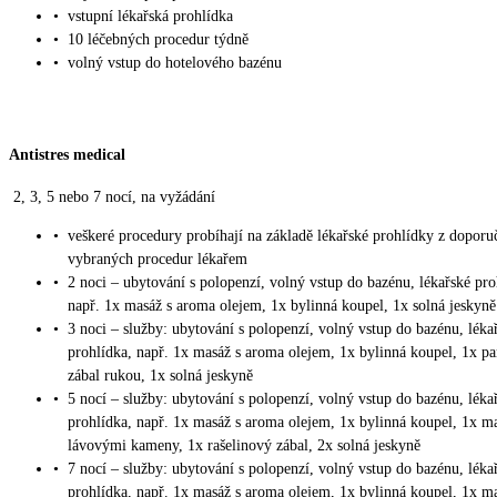
•
vstupní lékařská prohlídka
•
10 léčebných procedur týdně
•
volný vstup do hotelového bazénu
Antistres medical
2, 3, 5 nebo 7 nocí, na vyžádání
•
veškeré procedury probíhají na základě lékařské prohlídky z doporu
vybraných procedur lékařem
•
2 noci – ubytování s polopenzí, volný vstup do bazénu, lékařské pro
např. 1x masáž s aroma olejem, 1x bylinná koupel, 1x solná jeskyně
•
3 noci – služby: ubytování s polopenzí, volný vstup do bazénu, léka
prohlídka, např. 1x masáž s aroma olejem, 1x bylinná koupel, 1x p
zábal rukou, 1x solná jeskyně
•
5 nocí – služby: ubytování s polopenzí, volný vstup do bazénu, léka
prohlídka, např. 1x masáž s aroma olejem, 1x bylinná koupel, 1x m
lávovými kameny, 1x rašelinový zábal, 2x solná jeskyně
•
7 nocí – služby: ubytování s polopenzí, volný vstup do bazénu, léka
prohlídka, např. 1x masáž s aroma olejem, 1x bylinná koupel, 1x m