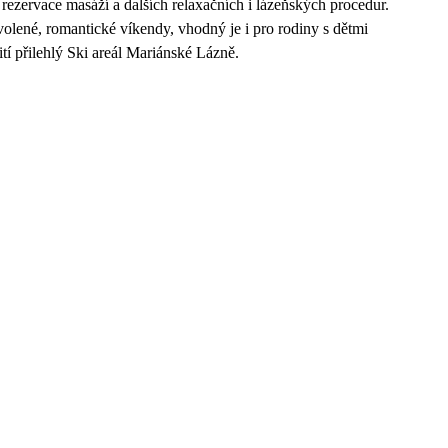
rezervace masáží a dalších relaxačních i lázeňských procedur.
olené, romantické víkendy, vhodný je i pro rodiny s dětmi
tí přilehlý Ski areál Mariánské Lázně.