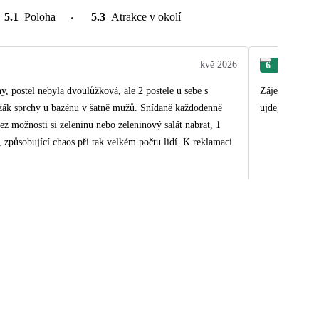
5.1
Poloha
5.3
Atrakce v okolí
kvě 2026
6
Dan
, postel nebyla dvoulůžková, ale 2 postele u sebe s
Zájezd super, 
ržák sprchy u bazénu v šatně mužů. Snídaně každodenně
ujde,ale z cen
ez možnosti si zeleninu nebo zeleninový salát nabrat, 1
bující chaos při tak velkém počtu lidí. K reklamaci