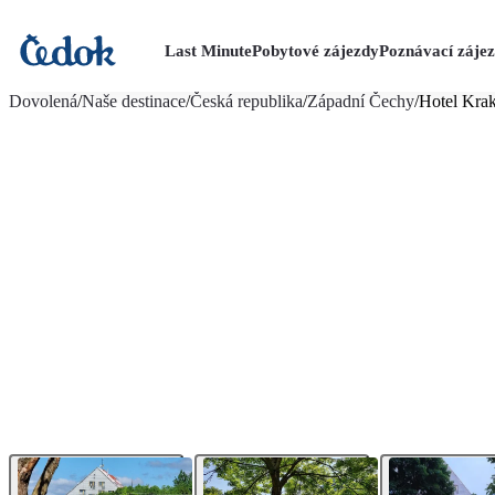
Last Minute
Pobytové zájezdy
Poznávací záje
více fotografií (12)
Dovolená
/
Naše destinace
/
Česká republika
/
Západní Čechy
/
Hotel Kra