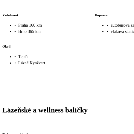
Vzdálenost
Doprava
•
Praha 160 km
•
autobusová z
•
Brno 365 km
•
vlaková stani
Okolí
•
Teplá
•
Lázně Kynžvart
Lázeňské a wellness balíčky