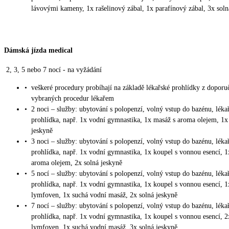
lávovými kameny, 1x rašelinový zábal, 1x parafínový zábal, 3x soln
Dámská jízda medical
2, 3, 5 nebo 7 nocí - na vyžádání
•
veškeré procedury probíhají na základě lékařské prohlídky z doporu
vybraných procedur lékařem
•
2 noci – služby: ubytování s polopenzí, volný vstup do bazénu, léka
prohlídka, např. 1x vodní gymnastika, 1x masáž s aroma olejem, 1x
jeskyně
•
3 noci – služby: ubytování s polopenzí, volný vstup do bazénu, léka
prohlídka, např. 1x vodní gymnastika, 1x koupel s vonnou esencí, 1
aroma olejem, 2x solná jeskyně
•
5 nocí – služby: ubytování s polopenzí, volný vstup do bazénu, léka
prohlídka, např. 1x vodní gymnastika, 1x koupel s vonnou esencí, 1
lymfoven, 1x suchá vodní masáž, 2x solná jeskyně
•
7 nocí – služby: ubytování s polopenzí, volný vstup do bazénu, léka
prohlídka, např. 1x vodní gymnastika, 1x koupel s vonnou esencí, 2
lymfoven, 1x suchá vodní masáž, 3x solná jeskyně