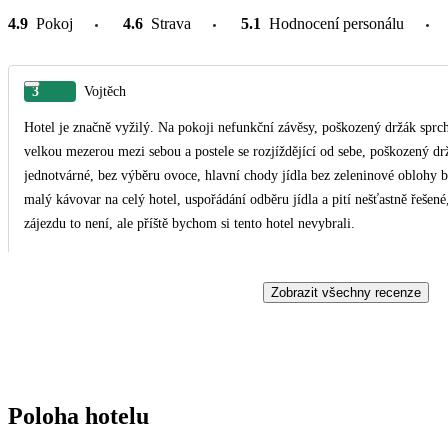
4.9
Pokoj
4.6
Strava
5.1
Hodnocení personálu
3
Vojtěch
Hotel je značně vyžilý. Na pokoji nefunkční závěsy, poškozený držák sprchy
velkou mezerou mezi sebou a postele se rozjíždějící od sebe, poškozený d
jednotvárné, bez výběru ovoce, hlavní chody jídla bez zeleninové oblohy b
malý kávovar na celý hotel, uspořádání odběru jídla a pití nešťastně řešené, způso
zájezdu to není, ale příště bychom si tento hotel nevybrali.
Zobrazit všechny recenze
Poloha hotelu