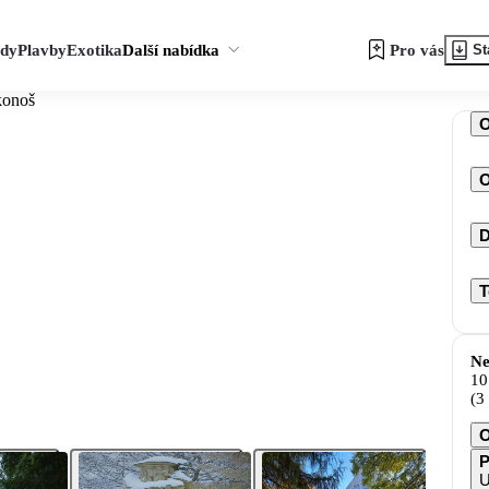
zdy
Plavby
Exotika
Další nabídka
Pro vás
St
konoš
O
D
T
Ne
10
(3
O
P
U