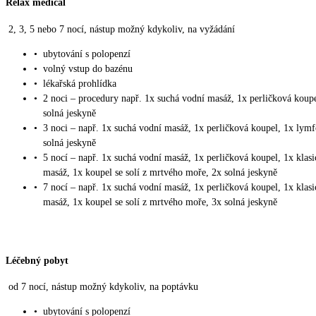
Relax medical
2, 3, 5 nebo 7 nocí, nástup možný kdykoliv, na vyžádání
•
ubytování s polopenzí
•
volný vstup do bazénu
•
lékařská prohlídka
•
2 noci – procedury např. 1x suchá vodní masáž, 1x perličková koupe
solná jeskyně
•
3 noci – např. 1x suchá vodní masáž, 1x perličková koupel, 1x lym
solná jeskyně
•
5 nocí – např. 1x suchá vodní masáž, 1x perličková koupel, 1x klasi
masáž, 1x koupel se solí z mrtvého moře, 2x solná jeskyně
•
7 nocí – např. 1x suchá vodní masáž, 1x perličková koupel, 1x klasi
masáž, 1x koupel se solí z mrtvého moře, 3x solná jeskyně
Léčebný pobyt
od 7 nocí, nástup možný kdykoliv, na poptávku
•
ubytování s polopenzí