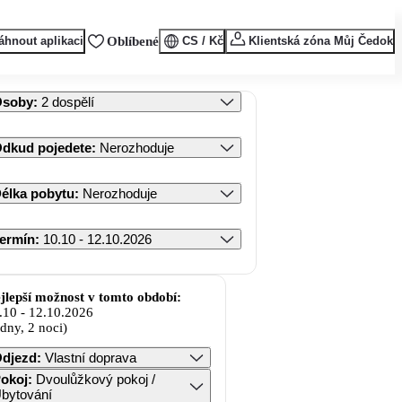
áhnout aplikaci
Oblíbené
CS / Kč
Klientská zóna Můj Čedok
Osoby
:
2 dospělí
dkud pojedete
:
Nerozhoduje
élka pobytu
:
Nerozhoduje
ermín
:
10.10 - 12.10.2026
jlepší možnost v tomto období:
.10
-
12.10.2026
 dny, 2 noci)
djezd
:
Vlastní doprava
okoj
:
Dvoulůžkový pokoj /
bytování