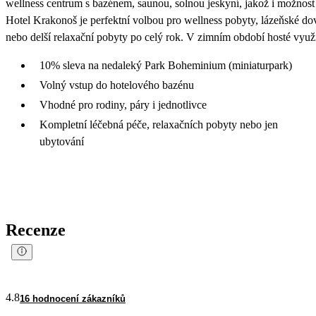
wellness centrum s bazénem, saunou, solnou jeskyní, jakož i možnost 
Hotel Krakonoš je perfektní volbou pro wellness pobyty, lázeňské dov
nebo delší relaxační pobyty po celý rok. V zimním období hosté využi
10% sleva na nedaleký Park Boheminium (miniaturpark)
Volný vstup do hotelového bazénu
Vhodné pro rodiny, páry i jednotlivce
Kompletní léčebná péče, relaxačních pobyty nebo jen
ubytování
Recenze
4.8
16 hodnocení zákazníků