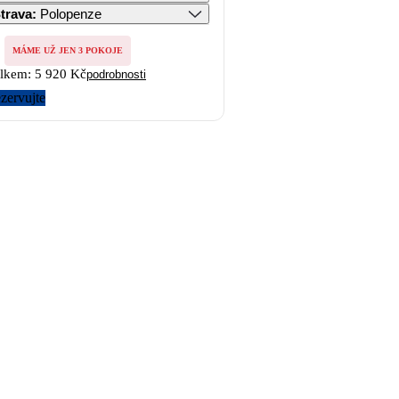
trava
:
Polopenze
MÁME UŽ JEN 3 POKOJE
lkem:
5 920 Kč
podrobnosti
zervujte