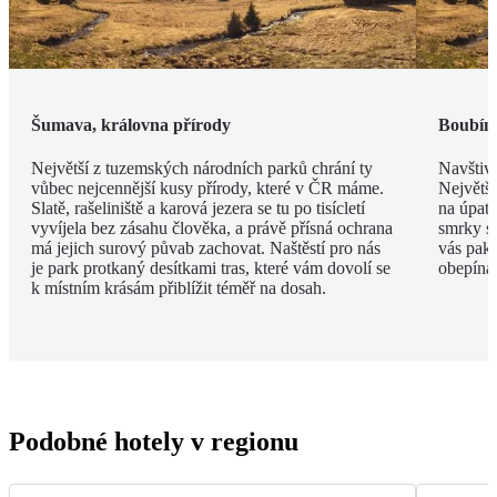
Šumava, královna přírody
Boubíns
Největší z tuzemských národních parků chrání ty
Navštivt
vůbec nejcennější kusy přírody, které v ČR máme.
Největší
Slatě, rašeliniště a karová jezera se tu po tisícletí
na úpatí
vyvíjela bez zásahu člověka, a právě přísná ochrana
smrky st
má jejich surový půvab zachovat. Naštěstí pro nás
vás pak 
je park protkaný desítkami tras, které vám dovolí se
obepíná t
k místním krásám přiblížit téměř na dosah.
Podobné hotely v regionu