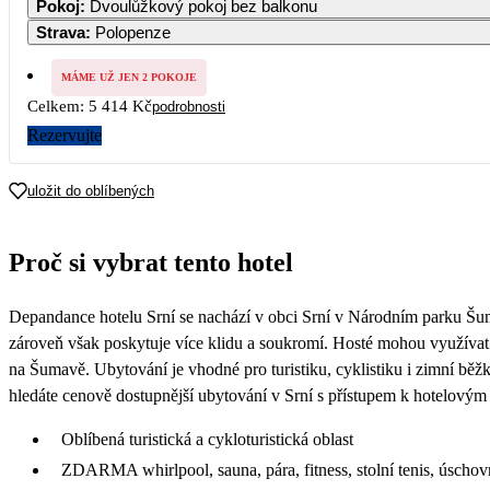
Pokoj
:
Dvoulůžkový pokoj bez balkonu
Strava
:
Polopenze
MÁME UŽ JEN 2 POKOJE
Celkem:
5 414 Kč
podrobnosti
Rezervujte
uložit do oblíbených
Proč si vybrat tento hotel
Depandance hotelu Srní se nachází v obci Srní v Národním parku Šuma
zároveň však poskytuje více klidu a soukromí. Hosté mohou využívat we
na Šumavě. Ubytování je vhodné pro turistiku, cyklistiku i zimní běž
hledáte cenově dostupnější ubytování v Srní s přístupem k hotelovým
Oblíbená turistická a cykloturistická oblast
ZDARMA whirlpool, sauna, pára, fitness, stolní tenis, úschov