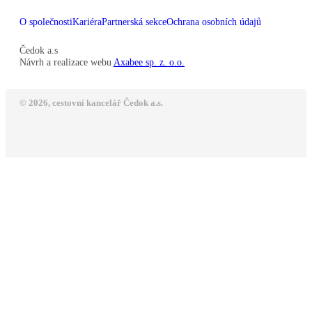
O společnosti
Kariéra
Partnerská sekce
Ochrana osobních údajů
Čedok a.s
Návrh a realizace webu
Axabee sp. z. o.o.
© 2026, cestovní kancelář Čedok a.s.