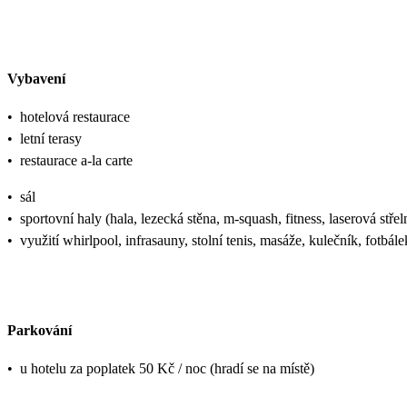
Vybavení
•
hotelová restaurace
•
letní terasy
•
restaurace a-la carte
•
sál
•
sportovní haly (hala, lezecká stěna, m-squash, fitness, laserová střeln
•
využití whirlpool, infrasauny, stolní tenis, masáže, kulečník, fotb
Parkování
•
u hotelu za poplatek 50 Kč / noc (hradí se na místě)