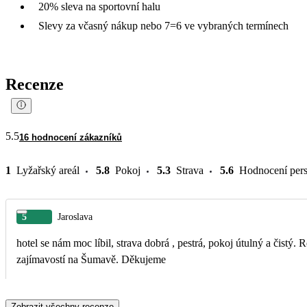
20% sleva na sportovní halu
Slevy za včasný nákup nebo 7=6 ve vybraných termínech
Recenze
5.5
16 hodnocení zákazníků
1
Lyžařský areál
5.8
Pokoj
5.3
Strava
5.6
Hodnocení per
5
Jaroslava
hotel se nám moc líbil, strava dobrá , pestrá, pokoj útulný a čistý.
zajímavostí na Šumavě. Děkujeme
Zobrazit všechny recenze