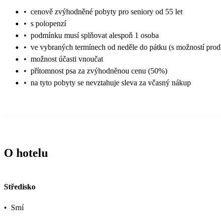
•
cenově zvýhodněné pobyty pro seniory od 55 let
•
s polopenzí
•
podmínku musí splňovat alespoň 1 osoba
•
ve vybraných termínech od neděle do pátku (s možností prod
•
možnost účasti vnoučat
•
přítomnost psa za zvýhodněnou cenu (50%)
•
na tyto pobyty se nevztahuje sleva za včasný nákup
O hotelu
Středisko
•
Srní