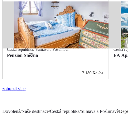
Česká republika
,
Šumava a Pošumaví
Česká rep
Penzion Sněžná
EA Apar
2 180 Kč
/os.
zobrazit více
Dovolená
/
Naše destinace
/
Česká republika
/
Šumava a Pošumaví
/
Depan