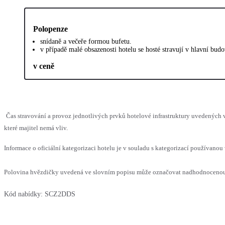
Polopenze
snídaně a večeře formou bufetu.
v případě malé obsazenosti hotelu se hosté stravují v hlavní budo
v ceně
Čas stravování a provoz jednotlivých prvků hotelové infrastruktury uvedenýc
které majitel nemá vliv.
Informace o oficiální kategorizaci hotelu je v souladu s kategorizací používanou 
Polovina hvězdičky uvedená ve slovním popisu může označovat nadhodnocenou n
Kód nabídky:
SCZ2DDS