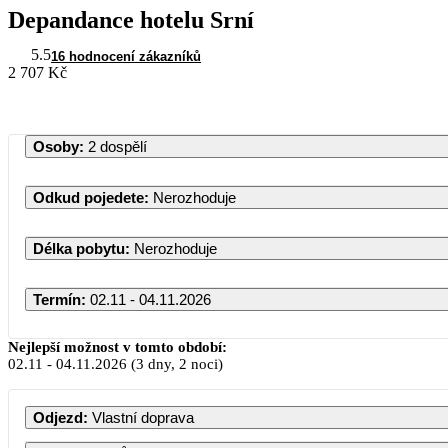
Depandance hotelu Srní
5.5
16 hodnocení zákazníků
2 707 Kč
Osoby
:
2 dospělí
Odkud pojedete
:
Nerozhoduje
Délka pobytu
:
Nerozhoduje
Termín
:
02.11 - 04.11.2026
Nejlepší možnost v tomto období:
02.11
-
04.11.2026
(3 dny, 2 noci)
Odjezd
:
Vlastní doprava