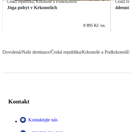
Česká republika
,
Krkonoše a Podkrkonoší
Česká rep
Jóga pobyt v Krkonoších
4denní s
8 895 Kč
/os.
Dovolená
/
Naše destinace
/
Česká republika
/
Krkonoše a Podkrkonoší
/
H
Kontakt
Kontaktujte nás