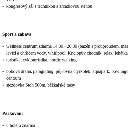
•
kongresový sál s technikou a zrcadlovou stěnou
Sport a zábava
•
wellness centrum zdarma 14:30 - 20:30 (bazén s protiproudem, mas
lavicí a chrličem vody, whirlpool, Kneippův chodník, relax. lehátka
•
turistika, cykloturistika, nordic walking
•
bobová dráha, paragliding, půjčovna čtyřkolek, aquapark, bowling
centrum
•
sjezdovka Stoh 500m, běžkařské trasy
Parkování
•
u hotelu zdarma