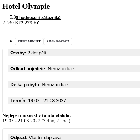
Hotel Olympie
5.3
9 hodnocení zákazníků
2 530 Kč
2 279 Kč
FIRST MINUTE
ZIMA 2026/2027
Osoby
:
2 dospělí
Odkud pojedete
:
Nerozhoduje
Délka pobytu
:
Nerozhoduje
Termín
:
19.03 - 21.03.2027
Březen 2027
Nejlepší možnost v tomto období:
19.03
-
21.03.2027
(3 dny, 2 noci)
PO
ÚT
ST
ČT
PÁ
SO
NE
Odjezd
:
Vlastní doprava