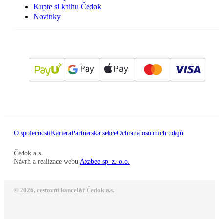
Kupte si knihu Čedok
Novinky
O společnosti
Kariéra
Partnerská sekce
Ochrana osobních údajů
Čedok a.s
Návrh a realizace webu
Axabee sp. z. o.o.
© 2026, cestovní kancelář Čedok a.s.