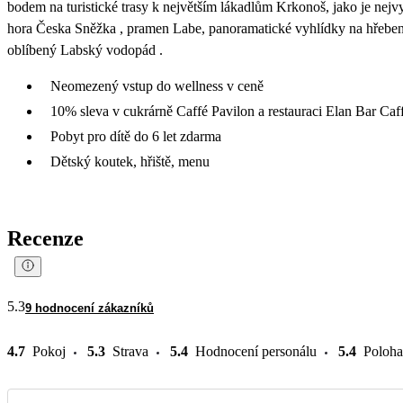
bodem na turistické trasy k největším lákadlům Krkonoš, jako je nejvy
hora Česka Sněžka , pramen Labe, panoramatické vyhlídky na hřebe
oblíbený Labský vodopád .
Neomezený vstup do wellness v ceně
10% sleva v cukrárně Caffé Pavilon a restauraci Elan Bar Caf
Pobyt pro dítě do 6 let zdarma
Dětský koutek, hřiště, menu
Recenze
5.3
9 hodnocení zákazníků
4.7
Pokoj
5.3
Strava
5.4
Hodnocení personálu
5.4
Poloha