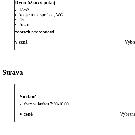
Dvoulůžkový pokoj
18m2
koupelna se sprchou, WC
fén
župan
zobrazit podrobnosti
v ceně
Vybr
Strava
Snídaně
formou bufetu 7:30-10:00
v ceně
Vybran