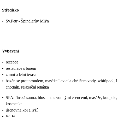
Středisko
•
Sv.Petr - Špindlerův Mlýn
Vybavení
•
recepce
•
restaurace s barem
•
zimní a letní terasa
•
bazén se protiproudem, masážní lavicí a chrličem vody, whirlpool,
chodník, relaxační lehátka
•
SPA: finská sauna, biosauna s vonnými esencemi, masáže, koupele
kosmetika
•
úschovna kol a lyží
•
Wi-Fi