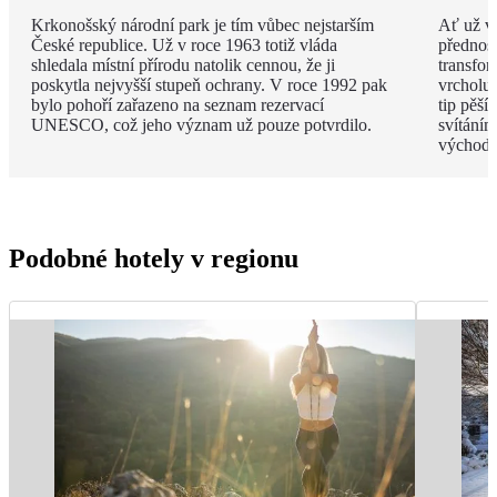
Krkonošský národní park je tím vůbec nejstarším
Ať už v
České republice. Už v roce 1963 totiž vláda
přednos
shledala místní přírodu natolik cennou, že ji
transfor
poskytla nejvyšší stupeň ochrany. V roce 1992 pak
vrcholu 
bylo pohoří zařazeno na seznam rezervací
tip pěšíc
UNESCO, což jeho význam už pouze potvrdilo.
svítáním
východ s
Podobné hotely v regionu