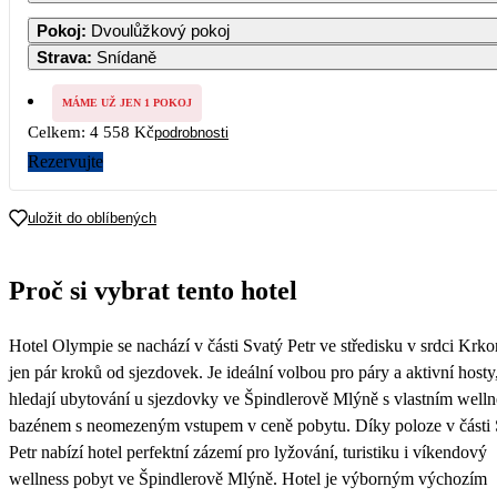
1
2
3
4
5
6
7
Pokoj
:
Dvoulůžkový pokoj
4 419
4 419
4 419
4 419
4 419
4 419
4 419
Strava
:
Snídaně
8
9
10
11
12
13
14
4 419
4 419
4 419
4 419
MÁME UŽ JEN 1 POKOJ
Celkem:
4 558 Kč
podrobnosti
15
16
17
18
19
20
21
2 279
2 279
2 279
Rezervujte
22
23
24
25
26
27
28
2 279
2 279
2 749
3 209
3 209
3 209
2 749
uložit do oblíbených
29
30
31
2 279
2 279
2 279
Proč si vybrat tento hotel
Hotel Olympie se nachází v části Svatý Petr ve středisku v srdci Krko
jen pár kroků od sjezdovek. Je ideální volbou pro páry a aktivní hosty,
hledají ubytování u sjezdovky ve Špindlerově Mlýně s vlastním welln
bazénem s neomezeným vstupem v ceně pobytu. Díky poloze v části 
Petr nabízí hotel perfektní zázemí pro lyžování, turistiku i víkendový
wellness pobyt ve Špindlerově Mlýně. Hotel je výborným výchozím