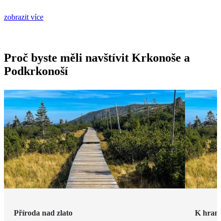
zobrazit více
Proč byste měli navštívit Krkonoše a
Podkrkonoší
Příroda nad zlato
K hrani