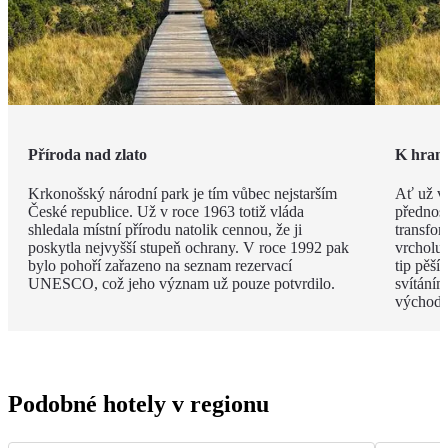
Příroda nad zlato
K hrani
Krkonošský národní park je tím vůbec nejstarším
Ať už v
České republice. Už v roce 1963 totiž vláda
přednos
shledala místní přírodu natolik cennou, že ji
transfor
poskytla nejvyšší stupeň ochrany. V roce 1992 pak
vrcholu 
bylo pohoří zařazeno na seznam rezervací
tip pěšíc
UNESCO, což jeho význam už pouze potvrdilo.
svítáním
východ s
Podobné hotely v regionu