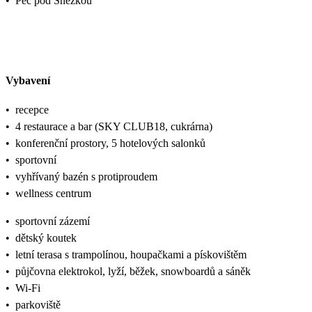
•
Pec pod Sněžkou
Vybavení
•
recepce
•
4 restaurace a bar (SKY CLUB18, cukrárna)
•
konferenční prostory, 5 hotelových salonků
•
sportovní
•
vyhřívaný bazén s protiproudem
•
wellness centrum
•
sportovní zázemí
•
dětský koutek
•
letní terasa s trampolínou, houpačkami a pískovištěm
•
půjčovna elektrokol, lyží, běžek, snowboardů a sáněk
•
Wi-Fi
•
parkoviště