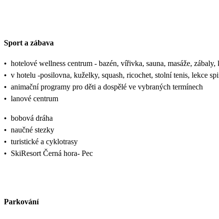
Sport a zábava
•
hotelové wellness centrum - bazén, vířivka, sauna, masáže, zábaly,
•
v hotelu -posilovna, kuželky, squash, ricochet, stolní tenis, lekce s
•
animační programy pro děti a dospělé ve vybraných termínech
•
lanové centrum
•
bobová dráha
•
naučné stezky
•
turistické a cyklotrasy
•
SkiResort Černá hora- Pec
Parkování