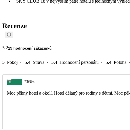
SKY CLUB 18 v nejvyšším patře hotelu s jedinečným výhle
Recenze
5.2
29 hodnocení zákazníků
5
Pokoj
5.4
Strava
5.4
Hodnocení personálu
5.4
Poloha
6
Eliška
Moc pěkný hotel a okolí. Hotel dělaný pro rodiny s dětmi. Moc pěkn