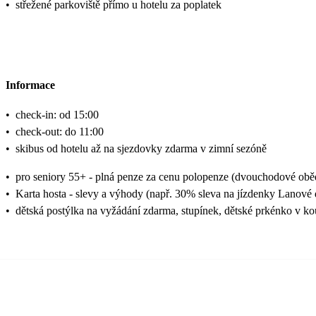
•
střežené parkoviště přímo u hotelu za poplatek
Informace
•
check-in: od 15:00
•
check-out: do 11:00
•
skibus od hotelu až na sjezdovky zdarma v zimní sezóně
•
pro seniory 55+ - plná penze za cenu polopenze (dvouchodové ob
•
Karta hosta - slevy a výhody (např. 30% sleva na jízdenky Lanové
•
dětská postýlka na vyžádání zdarma, stupínek, dětské prkénko v k