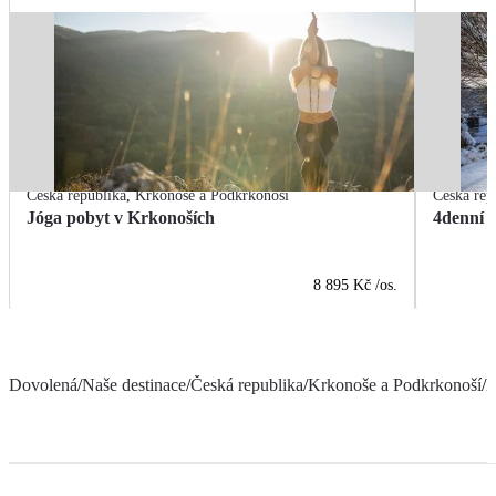
Česká republika
,
Krkonoše a Podkrkonoší
Česká rep
Jóga pobyt v Krkonoších
4denní s
8 895 Kč
/os.
Dovolená
/
Naše destinace
/
Česká republika
/
Krkonoše a Podkrkonoší
/
H