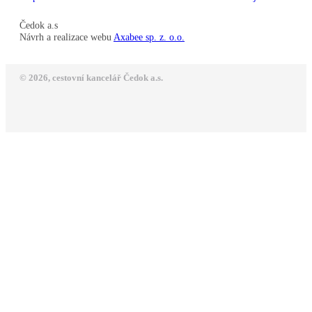
Čedok a.s
Návrh a realizace webu
Axabee sp. z. o.o.
© 2026, cestovní kancelář Čedok a.s.