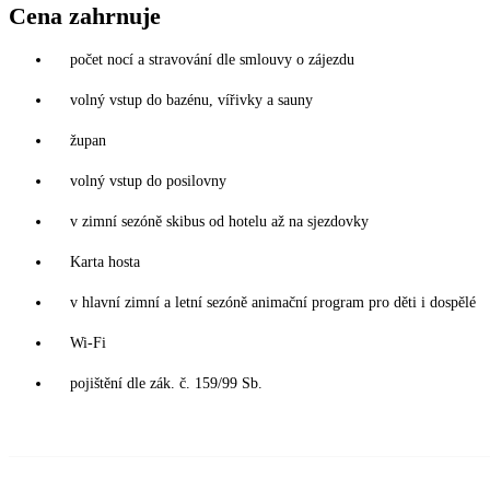
Cena zahrnuje
počet nocí a stravování dle smlouvy o zájezdu
volný vstup do bazénu, vířivky a sauny
župan
volný vstup do posilovny
v zimní sezóně skibus od hotelu až na sjezdovky
Karta hosta
v hlavní zimní a letní sezóně animační program pro děti i dospělé
Wi-Fi
pojištění dle zák. č. 159/99 Sb.