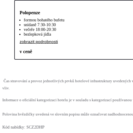
Polopenze
formou bohatého bufetu
snídaně 7:30-10:30
večeře 18:00-20:30
bezlepková jídla
zobrazit podrobnosti
v ceně
Čas stravování a provoz jednotlivých prvků hotelové infrastruktury uvedenýc
vliv.
Informace o oficiální kategorizaci hotelu je v souladu s kategorizací používanou 
Polovina hvězdičky uvedená ve slovním popisu může označovat nadhodnocenou n
Kód nabídky:
SCZ2DHP