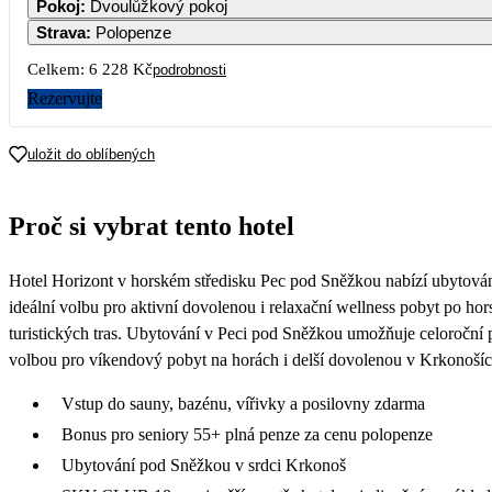
Pokoj
:
Dvoulůžkový pokoj
Strava
:
Polopenze
Celkem:
6 228 Kč
podrobnosti
Rezervujte
uložit do oblíbených
Proč si vybrat tento hotel
Hotel Horizont v horském středisku Pec pod Sněžkou nabízí ubytován
ideální volbu pro aktivní dovolenou i relaxační wellness pobyt po ho
turistických tras. Ubytování v Peci pod Sněžkou umožňuje celoroční
volbou pro víkendový pobyt na horách i delší dovolenou v Krkonoších
Vstup do sauny, bazénu, vířivky a posilovny zdarma
Bonus pro seniory 55+ plná penze za cenu polopenze
Ubytování pod Sněžkou v srdci Krkonoš