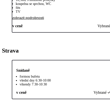
koupelna se sprchou, WC
fén
TV
zobrazit podrobnosti
v ceně
Vybran
Strava
Snídaně
formou bufetu
všední dny 6:30-10:00
víkendy 7:30-10:30
v ceně
Vybrané