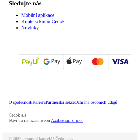
Sledujte nás
Mobilní aplikace
Kupte si knihu Čedok
Novinky
O společnosti
Kariéra
Partnerská sekce
Ochrana osobních údajů
Čedok a.s
Návrh a realizace webu
Axabee sp. z. o.o.
© 2026, cestovní kancelář Čedok a.s.