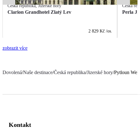
Česká republika
,
Jizerské hory
Česká rep
Clarion Grandhotel Zlatý Lev
Perla Ji
2 829 Kč
/os.
zobrazit více
Dovolená
/
Naše destinace
/
Česká republika
/
Jizerské hory
/
Pytloun Well
Kontakt