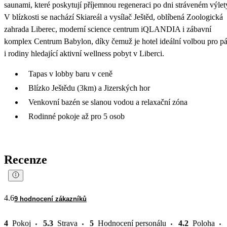
saunami, které poskytují příjemnou regeneraci po dni stráveném výlet
V blízkosti se nachází Skiareál a vysílač Ještěd, oblíbená Zoologická
zahrada Liberec, moderní science centrum iQLANDIA i zábavní
komplex Centrum Babylon, díky čemuž je hotel ideální volbou pro p
i rodiny hledající aktivní wellness pobyt v Liberci.
Tapas v lobby baru v ceně
Blízko Ještědu (3km) a Jizerských hor
Venkovní bazén se slanou vodou a relaxační zóna
Rodinné pokoje až pro 5 osob
Recenze
4.6
9 hodnocení zákazníků
4
Pokoj
5.3
Strava
5
Hodnocení personálu
4.2
Poloha