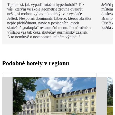
Tipnete si, jak vypadá rotační hyperboloid? Ti z
Ještěd 
vás, kterým ve škole geometrie zrovna dvakrát
místem J
nešla, si mohou vybavit ikonický tvar vysílače
doslova 
Ještěd. Nesporná dominanta Liberce, kterou zkrátka
Bramber
nejde přehlédnout, navíc v posledních letech
Císařský
skutečně „nakopla“ restaurační menu. Po náročném
každá ze
výšlapu vás tak čeká skutečný gurmánský zážitek.
A to nemluvě o nezapomenutelném výhledu!
Podobné hotely v regionu