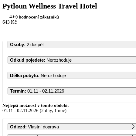
Pytloun Wellness Travel Hotel
4.6
9 hodnocení zákazníků
643 Kč
Osoby
:
2 dospělí
Odkud pojedete
:
Nerozhoduje
Délka pobytu
:
Nerozhoduje
Termín
:
01.11 - 02.11.2026
Listopad 2026
Nejlepší možnost v tomto období:
01.11
-
02.11.2026
(2 dny, 1 noc)
PO
ÚT
ST
ČT
PÁ
SO
NE
Odjezd
:
Vlastní doprava
1