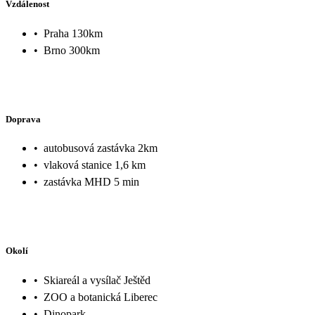
Vzdálenost
•
Praha 130km
•
Brno 300km
Doprava
•
autobusová zastávka 2km
•
vlaková stanice 1,6 km
•
zastávka MHD 5 min
Okolí
•
Skiareál a vysílač Ještěd
•
ZOO a botanická Liberec
•
Dinopark