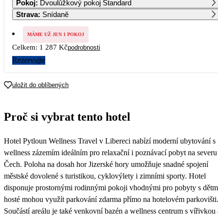
Pokoj
:
Dvoulůžkový pokoj Standard
643
Strava
:
Snídaně
2
3
4
5
6
7
8
643
643
643
643
643
643
MÁME UŽ JEN 1 POKOJ
Celkem:
1 287 Kč
podrobnosti
9
10
11
12
13
14
15
643
643
643
643
643
643
Rezervujte
16
17
18
19
20
21
22
643
643
643
643
643
643
uložit do oblíbených
23
24
25
26
27
28
29
643
643
643
643
643
643
Proč si vybrat tento hotel
30
643
Hotel Pytloun Wellness Travel v Libereci nabízí moderní ubytování s
wellness zázemím ideálním pro relaxační i poznávací pobyt na severu
Čech. Poloha na dosah hor Jizerské hory umožňuje snadné spojení
městské dovolené s turistikou, cyklovýlety i zimními sporty. Hotel
disponuje prostornými rodinnými pokoji vhodnými pro pobyty s dětm
hosté mohou využít parkování zdarma přímo na hotelovém parkovišti
Součástí areálu je také venkovní bazén a wellness centrum s vířivkou 