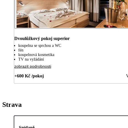
Dvoulůžkový pokoj superior
koupelna se sprchou a WC
fén
koupelnová kosmetika
TV na vyžádání
zobrazit podrobnosti
+600 Kč /pokoj
V
Strava
Snídaně