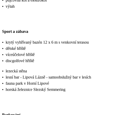
•
půjčovna kol a elektrokol
•
výtah
Sport a zábava
•
krytý vyhřívaný bazén 12 x 6 m s venkovní terasou
•
dětské hřiště
•
víceúčelové hřiště
•
discgolfové hřiště
•
lezecká stěna
•
lesní bar - Lipová Lázně - samoobslužný bar v lesích
•
fauna park v Horní Lipové
•
horská železnice Slezský Semmering
Parkování