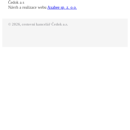
Čedok a.s
Návrh a realizace webu
Axabee sp. z. o.o.
© 2026, cestovní kancelář Čedok a.s.