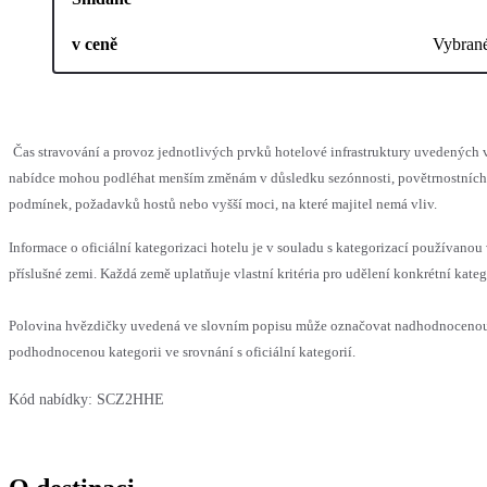
v ceně
Vybran
Čas stravování a provoz jednotlivých prvků hotelové infrastruktury uvedených 
nabídce mohou podléhat menším změnám v důsledku sezónnosti, povětrnostních
podmínek, požadavků hostů nebo vyšší moci, na které majitel nemá vliv.
Informace o oficiální kategorizaci hotelu je v souladu s kategorizací používanou
příslušné zemi. Každá země uplatňuje vlastní kritéria pro udělení konkrétní kateg
Polovina hvězdičky uvedená ve slovním popisu může označovat nadhodnoceno
podhodnocenou kategorii ve srovnání s oficiální kategorií.
Kód nabídky:
SCZ2HHE