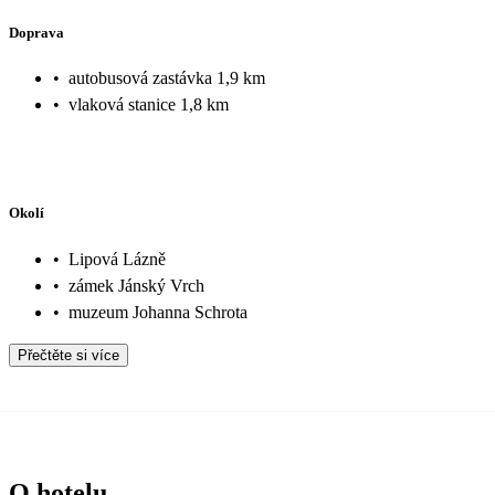
Doprava
•
autobusová zastávka 1,9 km
•
vlaková stanice 1,8 km
Okolí
•
Lipová Lázně
•
zámek Jánský Vrch
•
muzeum Johanna Schrota
Přečtěte si více
O hotelu