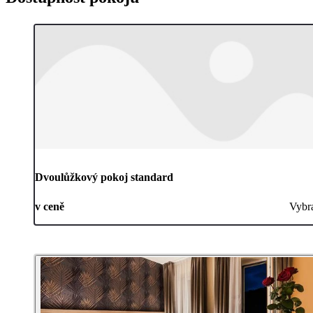
Dvoulůžkový pokoj standard
v ceně
Vybr