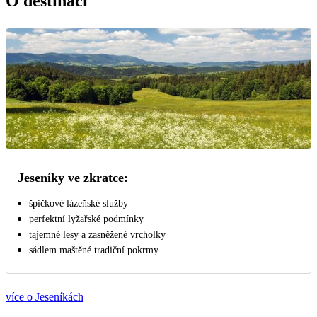
O destinaci
Jeseníky ve zkratce:
špičkové lázeňské služby
perfektní lyžařské podmínky
tajemné lesy a zasněžené vrcholky
sádlem maštěné tradiční pokrmy
více o Jeseníkách