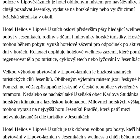
poloze v Lipové-lázních je hotel oblíbeným místem pro návštěvníky, k
chtějí poznávat Jeseníky, vydat se na horské túry nebo využít zimní
lyžařská střediska v okolí.
Hotel Helios v Lipové-lázních osloví především páry hledající wellne
pobyt v Jeseníkách, rodiny s dětmi i milovníky horské turistiky. Hosté
mohou během pobytu využít hotelové zázemí pro odpočinek po akti
dni v horách. Relaxaci doplňuje hotelové wellness zázemí, které pom
regenerovat tělo po turistice, cyklovýletech nebo lyžování v Jeseníkác
Velkou výhodou ubytování v Lipové-lázních je blízkost známých
turistických cílů Jeseníků. Oblíbeným výletním místem jsou Jeskyně 
Pomezí, největší zpřístupněné jeskyně v České republice vytvořené v
mramoru. Nedaleko se nachází také lázeňská obec Karlova Studánka 
horským klimatem a lázeňskou kolonádou. Milovníci horských výšla
mohou vyrazit na nejvyšší horu Jeseníků Praděd, která patří mezi
nejvyhledávanější cíle turistiky v Jeseníkách.
Hotel Helios v Lipové-lázních je tak dobrou volbou pro hosty, kteří hl
ubytování v Lipové-lázních v Jeseníkách s wellness a chtějí během p