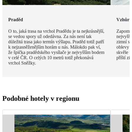
Praděd
Vzhůru
O to, jaká trasa na vrchol Pradědu je ta nejkrásnější,
Zapomen
se vedou spory už odedávna. Za nás není tak
nejvyšší
důležitá trasa jako termín výšlapu. Praděd totiž patří
zimní s
k nejzasněženějším horám u nás. Málokdo pak ví,
oblevy j
že špička pradědského vysílače je nejvyšším bodem
skvěle v
v celé ČR. O celých 10 metrů totiž překonává
příští z
vrchol Sněžky.
Podobné hotely v regionu