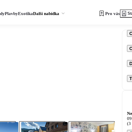
zdy
Plavby
Exotika
Další nabídka
Pro vás
St
O
D
T
Ne
09
(3