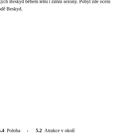
ých Beskyd během letní i zimní sezony. Pobyt zde ocení
rodě Beskyd.
5.4
Poloha
5.2
Atrakce v okolí