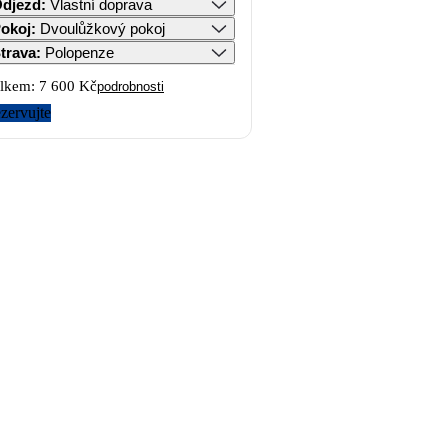
djezd
:
Vlastní doprava
okoj
:
Dvoulůžkový pokoj
trava
:
Polopenze
lkem:
7 600 Kč
podrobnosti
zervujte