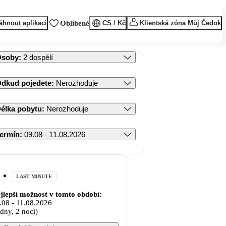
áhnout aplikaci
Oblíbené
CS / Kč
Klientská zóna Můj Čedok
Osoby
:
2 dospělí
dkud pojedete
:
Nerozhoduje
élka pobytu
:
Nerozhoduje
ermín
:
09.08 - 11.08.2026
LAST MINUTE
jlepší možnost v tomto období:
.08
-
11.08.2026
 dny, 2 noci)