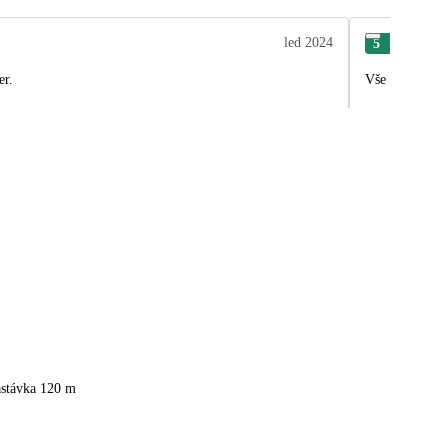
led 2024
5
Mar
er.
Vše super…
astávka 120 m