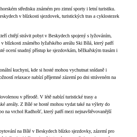
orském středisku známém pro zimní sporty i letní turistiku.
eskydech v blízkosti sjezdovek, turistických tras a cyklostezek
kteří chtějí strávit pobyt v Beskydech spojený s lyžováním,
v blízkosti známého lyžařského areálu Ski Bílá, který patří
sté ocení snadný přístup ke sjezdovkám, běžkařským trasám i
ionální kuchyni, kde si hosté mohou vychutnat snídaně i
ností relaxace nabízí příjemné zázemí po dni stráveném na
volenou v přírodě. V létě nabízí turistické trasy a
ké areály. Z Bílé se hosté mohou vydat také na výlety do
o na vrchol Radhošť, který patří mezi nejnavštěvovanější
 ubytování na Bílé v Beskydech blízko sjezdovky, zázemí pro