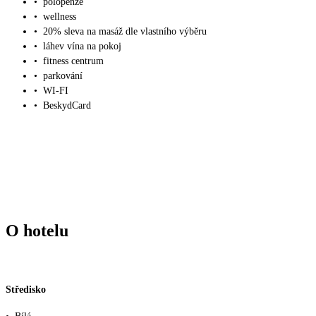
•
polopenze
•
wellness
•
20% sleva na masáž dle vlastního výběru
•
láhev vína na pokoj
•
fitness centrum
•
parkování
•
WI-FI
•
BeskydCard
O hotelu
Středisko