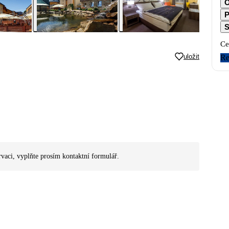
O
P
S
Ce
uložit
Re
rvaci, vyplňte prosím kontaktní formulář.