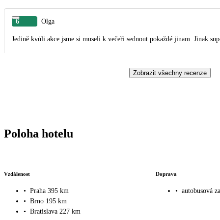
6
Olga
Jedině kvůli akce jsme si museli k večeři sednout pokaždé jinam. Jinak sup
Zobrazit všechny recenze
Poloha hotelu
Vzdálenost
Doprava
•
Praha 395 km
•
autobusová z
•
Brno 195 km
•
Bratislava 227 km