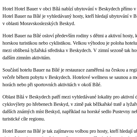
Hotel Hotel Bauer v obci Bílá nabízí ubytování v Beskydech přímo v h
Hotel Bauer na Bílé je vyhledávaný hosty, kteří hledají ubytování v B
v oblasti Moravskoslezských Beskyd.
Hotel Bauer na Bílé osloví především rodiny s dětmi a aktivní hosty, 
horskou turistikou nebo cyklistikou. Velkou výhodou je poloha hotelu 
mezi oblíbená lyžařská střediska v Beskydech. V zimní sezoně tak ho
dalším zimním aktivitám.
Součástí hotelu Bauer na Bílé je restaurace zaměřená na českou a reg
večeře během pobytu v Beskydech. Hotelové wellness se saunou a mož
horách nebo při sportovních aktivitách v okolí Bílé.
Oblast Bílá v Beskydech patří mezi vyhledávané lokality pro aktivní do
cyklovýlety po hřebenech Beskyd, v zimě pak běžkařské tratě a lyžařs
dalších známých míst Beskyd, například na horské sedlo Pustevny neb
turistické cíle regionu.
Hotel Bauer na Bílé je tak zajímavou volbou pro hosty, kteří hledají