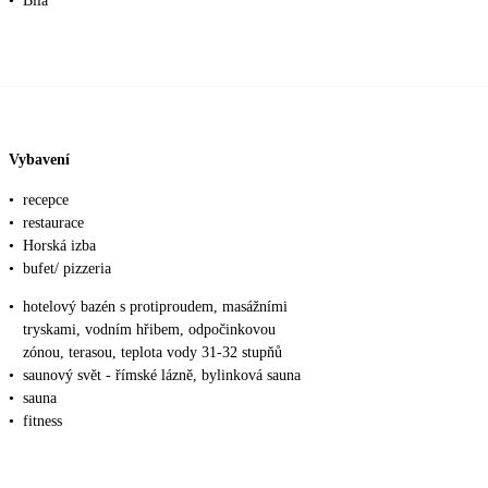
•
Bílá
Vybavení
•
recepce
•
restaurace
•
Horská izba
•
bufet/ pizzeria
•
hotelový bazén s protiproudem, masážními
tryskami, vodním hřibem, odpočinkovou
zónou, terasou, teplota vody 31-32 stupňů
•
saunový svět - římské lázně, bylinková sauna
•
sauna
•
fitness