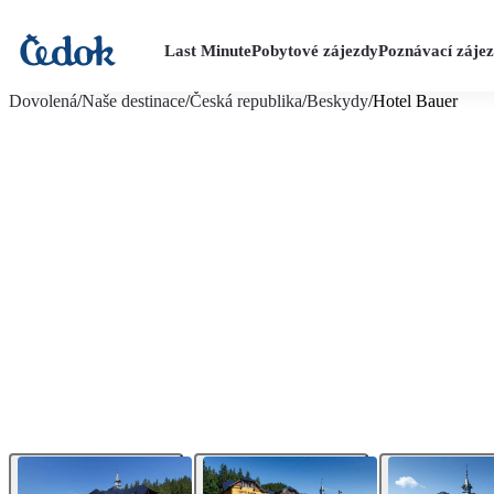
Last Minute
Pobytové zájezdy
Poznávací záje
více fotografií (17)
Dovolená
/
Naše destinace
/
Česká republika
/
Beskydy
/
Hotel Bauer