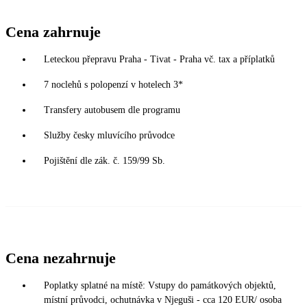
Cena zahrnuje
Leteckou přepravu Praha - Tivat - Praha vč. tax a příplatků
7 noclehů s polopenzí v hotelech 3*
Transfery autobusem dle programu
Služby česky mluvícího průvodce
Pojištění dle zák. č. 159/99 Sb.
Cena nezahrnuje
Poplatky splatné na místě: Vstupy do památkových objektů,
místní průvodci, ochutnávka v Njeguši - cca 120 EUR/ osoba