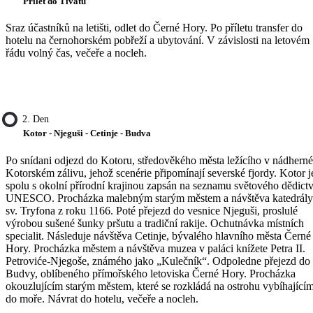
Přílet do Tivatu
Sraz účastníků na letišti, odlet do Černé Hory. Po příletu transfer do
hotelu na černohorském pobřeží a ubytování. V závislosti na letovém
řádu volný čas, večeře a nocleh.
2. Den
Kotor - Njeguši - Cetinje - Budva
Po snídani odjezd do Kotoru, středověkého města ležícího v nádhern
Kotorském zálivu, jehož scenérie připomínají severské fjordy. Kotor j
spolu s okolní přírodní krajinou zapsán na seznamu světového dědictv
UNESCO. Procházka malebným starým městem a návštěva katedrály
sv. Tryfona z roku 1166. Poté přejezd do vesnice Njeguši, proslulé
výrobou sušené šunky pršutu a tradiční rakije. Ochutnávka místních
specialit. Následuje návštěva Cetinje, bývalého hlavního města Černé
Hory. Procházka městem a návštěva muzea v paláci knížete Petra II.
Petroviće-Njegoše, známého jako „Kulečník“. Odpoledne přejezd do
Budvy, oblíbeného přímořského letoviska Černé Hory. Procházka
okouzlujícím starým městem, které se rozkládá na ostrohu vybíhající
do moře. Návrat do hotelu, večeře a nocleh.