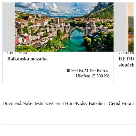
Černá Hora
Černá Ho
Balkánská mozaika
RETRO E
stopách 
38 990 Kč
23 490 Kč
/os.
Ušetřete
15 500 Kč
Dovolená
/
Naše destinace
/
Černá Hora
/
Krásy Balkánu - Černá Hora a