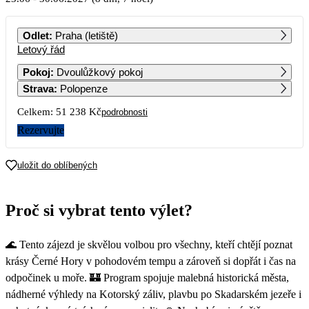
PO
ÚT
ST
ČT
PÁ
SO
NE
Odlet
:
Praha (letiště)
Letový řád
1
2
3
4
5
6
Pokoj
:
Dvoulůžkový pokoj
Strava
:
Polopenze
7
8
9
10
11
12
13
Celkem:
51 238 Kč
podrobnosti
14
15
16
17
18
19
20
Rezervujte
21
22
23
24
25
26
27
uložit do oblíbených
25 619
28
29
30
Proč si vybrat tento výlet?
🌊 Tento zájezd je skvělou volbou pro všechny, kteří chtějí poznat
krásy Černé Hory v pohodovém tempu a zároveň si dopřát i čas na
odpočinek u moře. 🏰 Program spojuje malebná historická města,
nádherné výhledy na Kotorský záliv, plavbu po Skadarském jezeře i