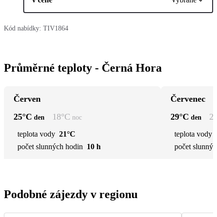
Kód nabídky:
TIV1864
Průměrné teploty - Černá Hora
Červen
Červenec
25
°C
18
°C
29
°C
2
den
noc
den
teplota vody
21°C
teplota vody
počet slunných hodin
10 h
počet slunnýc
Podobné zájezdy v regionu