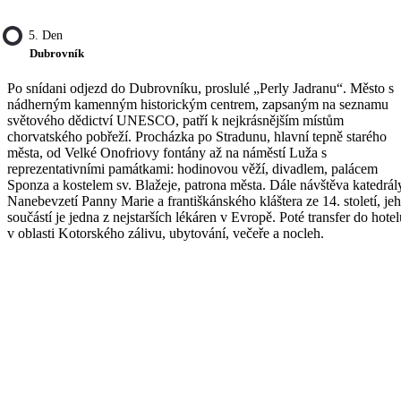
5. Den
Dubrovník
Po snídani odjezd do Dubrovníku, proslulé „Perly Jadranu“. Město s
nádherným kamenným historickým centrem, zapsaným na seznamu
světového dědictví UNESCO, patří k nejkrásnějším místům
chorvatského pobřeží. Procházka po Stradunu, hlavní tepně starého
města, od Velké Onofriovy fontány až na náměstí Luža s
reprezentativními památkami: hodinovou věží, divadlem, palácem
Sponza a kostelem sv. Blažeje, patrona města. Dále návštěva katedrál
Nanebevzetí Panny Marie a františkánského kláštera ze 14. století, je
součástí je jedna z nejstarších lékáren v Evropě. Poté transfer do hotel
v oblasti Kotorského zálivu, ubytování, večeře a nocleh.