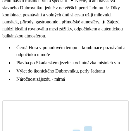
ochutnávku místních vín a specialit. 🍷 Nechybí ani návštěva
slavného Dubrovníku, jedné z největších perel Jadranu. ✨ Díky
kombinaci poznávání a volných dnů si cestu užijí milovníci
památek, přírody, gastronomie i přímořské atmosféry. ☀️ Zájezd
nabízí ideální rovnováhu mezi zážitky, odpočinkem a autentickou
balkánskou atmosférou.
Černá Hora v pohodovém tempu – kombinace poznávání a
odpočinku u moře
Plavba po Skadarském jezeře a ochutnávka místních vín
Výlet do ikonického Dubrovníku, perly Jadranu
Náročnost zájezdu - mírná