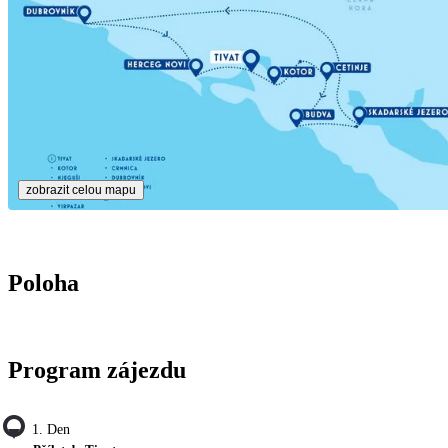
zobrazit celou mapu
Poloha
Program zájezdu
1. Den