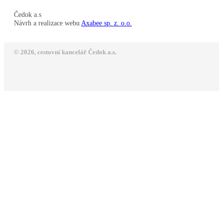
Čedok a.s
Návrh a realizace webu
Axabee sp. z. o.o.
© 2026, cestovní kancelář Čedok a.s.