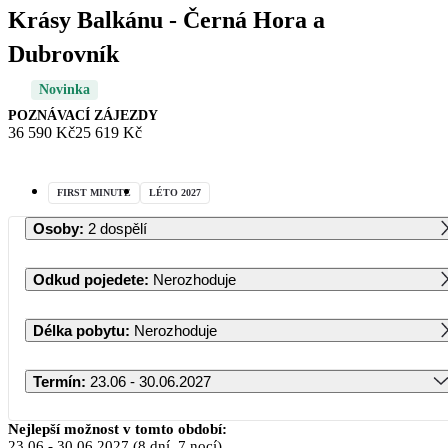
Krásy Balkánu - Černá Hora a
Dubrovník
Novinka
POZNÁVACÍ ZÁJEZDY
36 590 Kč
25 619 Kč
FIRST MINUTE
LÉTO 2027
Osoby
:
2 dospělí
Odkud pojedete
:
Nerozhoduje
Délka pobytu
:
Nerozhoduje
Termín
:
23.06 - 30.06.2027
Červen 2027
Nejlepší možnost v tomto období:
23.06
-
30.06.2027
(8 dní, 7 nocí)