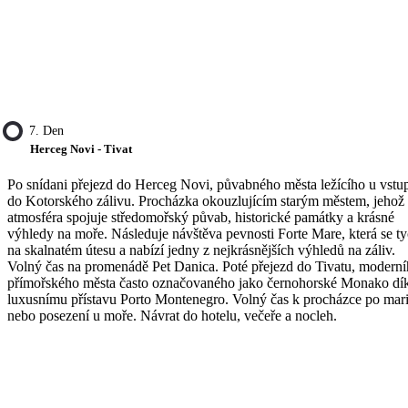
7. Den
Herceg Novi - Tivat
Po snídani přejezd do Herceg Novi, půvabného města ležícího u vstu
do Kotorského zálivu. Procházka okouzlujícím starým městem, jehož
atmosféra spojuje středomořský půvab, historické památky a krásné
výhledy na moře. Následuje návštěva pevnosti Forte Mare, která se ty
na skalnatém útesu a nabízí jedny z nejkrásnějších výhledů na záliv.
Volný čas na promenádě Pet Danica. Poté přejezd do Tivatu, modern
přímořského města často označovaného jako černohorské Monako dí
luxusnímu přístavu Porto Montenegro. Volný čas k procházce po mar
nebo posezení u moře. Návrat do hotelu, večeře a nocleh.