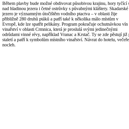
Během plavby bude možné obdivovat působivou krajinu, hory tyčící 
nad hladinou jezera i četné ostrůvky s půvabnými kláštery. Skadarské
jezero je významným útočištěm vodního ptactva – v oblasti žije
přibližně 280 druhů ptáků a patří také k několika málo místům v
Evropě, kde lze spatřit pelikány. Program pokračuje ochutnávkou vín
vinařství v oblasti Crmnica, která je proslulá svými jedinečnými
odrůdami vinné révy, například Vranac a Krstač. Ty se zde pěstují již
staletí a patří k symbolům místního vinařství. Návrat do hotelu, večeře
nocleh.