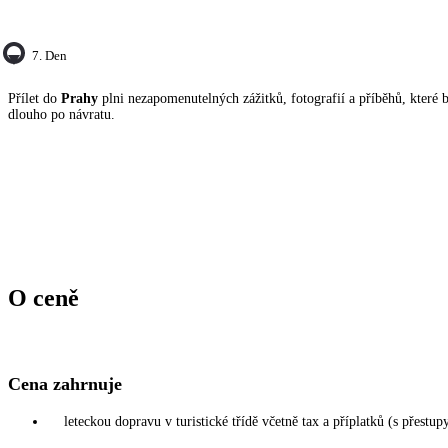
7. Den
Přílet do
Prahy
plni nezapomenutelných zážitků, fotografií a příběhů, které b
dlouho po návratu.
O ceně
Cena zahrnuje
leteckou dopravu v turistické třídě včetně tax a příplatků (s přestup