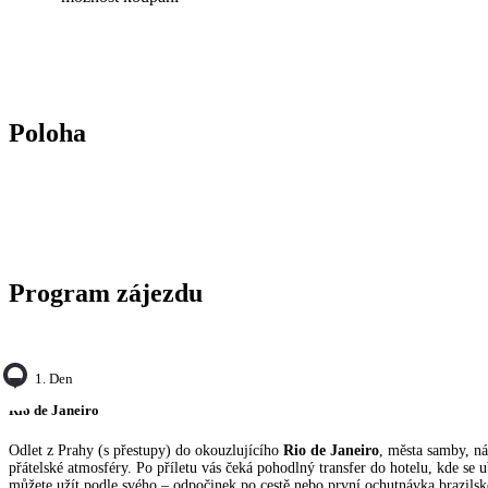
Poloha
Program zájezdu
1. Den
Rio de Janeiro
Odlet z Prahy (s přestupy) do okouzlujícího
Rio de Janeiro
, města samby, ná
přátelské atmosféry. Po příletu vás čeká pohodlný transfer do hotelu, kde se u
můžete užít podle svého – odpočinek po cestě nebo první ochutnávka brazilsk