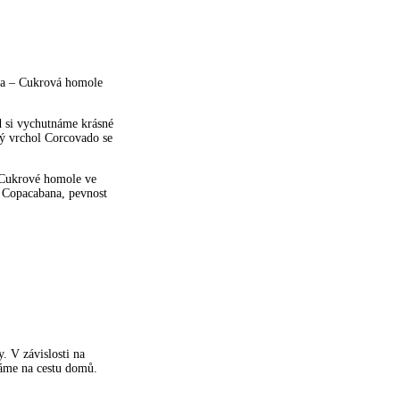
Ria – Cukrová homole
d si vychutnáme krásné
ný vrchol Corcovado se
 Cukrové homole ve
 Copacabana, pevnost
. V závislosti na
áme na cestu domů.