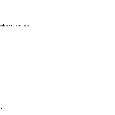
udete vyprávět ještě
y)