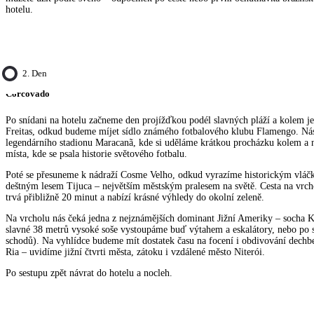
hotelu.
2. Den
Corcovado
Po snídani na hotelu začneme den projížďkou podél slavných pláží a kolem j
Freitas, odkud budeme míjet sídlo známého fotbalového klubu Flamengo. Nás
legendárního stadionu Maracanã, kde si uděláme krátkou procházku kolem a 
místa, kde se psala historie světového fotbalu.
Poté se přesuneme k nádraží Cosme Velho, odkud vyrazíme historickým vlá
deštným lesem Tijuca – největším městským pralesem na světě. Cesta na vrc
trvá přibližně 20 minut a nabízí krásné výhledy do okolní zeleně.
Na vrcholu nás čeká jedna z nejznámějších dominant Jižní Ameriky – socha Kr
slavné 38 metrů vysoké soše vystoupáme buď výtahem a eskalátory, nebo po 
schodů). Na vyhlídce budeme mít dostatek času na focení i obdivování dech
Ria – uvidíme jižní čtvrti města, zátoku i vzdálené město Niterói.
Po sestupu zpět návrat do hotelu a nocleh.