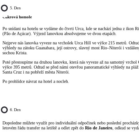
5. Den
Cukrová homole
Po snídani na hotelu se vydáme do čtvrti Urca, kde se nachází jedna z ikon 
(Pão de Açúcar). Výjezd lanovkou absolvujeme ve dvou etapách.
Nejprve nás lanovka vyveze na vrcholek Urca Hill ve výšce 215 metrů. Odtu
výhledy na zátoku Guanabara, její ostrovy, slavný most Rio–Niterói i vzdále
sochou Krista.
Poté přestoupíme na druhou lanovku, která nás vyveze až na samotný vrchol
výšce 395 metrů. Odtud se před námi otevřou panoramatické výhledy na pláž
Santa Cruz i na pobřeží města Niterói.
Po prohlídce návrat na hotel a nocleh.
6. Den
Dopoledne můžete využít pro individuální odpočinek nebo poslední procházky
letovém řádu transfer na letiště a odlet zpět do
Rio de Janeiro
, odkud se vyd