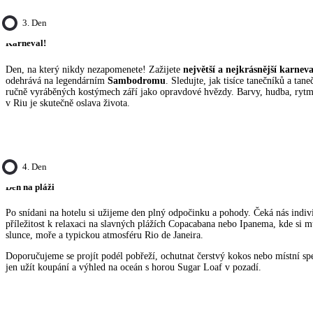
3. Den
Karneval!
Den, na který nikdy nezapomenete! Zažijete
největší a nejkrásnější karneva
odehrává na legendárním
Sambodromu
. Sledujte, jak tisíce tanečníků a tan
ručně vyráběných kostýmech září jako opravdové hvězdy. Barvy, hudba, rytmu
v Riu je skutečně oslava života.
4. Den
Den na pláži
Po snídani na hotelu si užijeme den plný odpočinku a pohody. Čeká nás indivi
příležitost k relaxaci na slavných plážích Copacabana nebo Ipanema, kde si 
slunce, moře a typickou atmosféru Rio de Janeira.
Doporučujeme se projít podél pobřeží, ochutnat čerstvý kokos nebo místní spec
jen užít koupání a výhled na oceán s horou Sugar Loaf v pozadí.