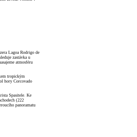
ezera Lagoa Rodrigo de
leduje zastávka u
nasajeme atmosféru
čkem tropickým
hol hory Corcovado
ista Spasitele. Ke
schodech (222
beroucího panoramatu