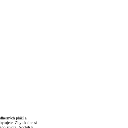
dherných pláží a
bytujete. Zbytek dne si
ého života. Nocleh v