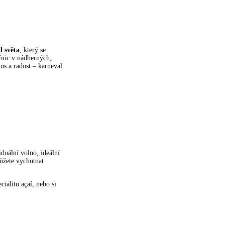
l světa
, který se
ečnic v nádherných,
s a radost – karneval
duální volno, ideální
můžete vychutnat
ialitu açaí, nebo si