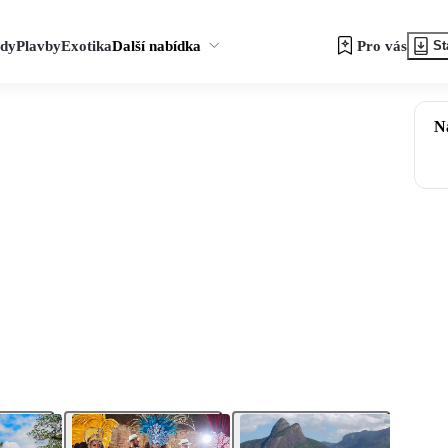
zdy
Plavby
Exotika
Další nabídka
Pro vás
St
N