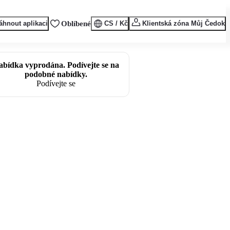
áhnout aplikaci
Oblíbené
CS / Kč
Klientská zóna Můj Čedok
abídka vyprodána. Podívejte se na
podobné nabídky.
Podívejte se