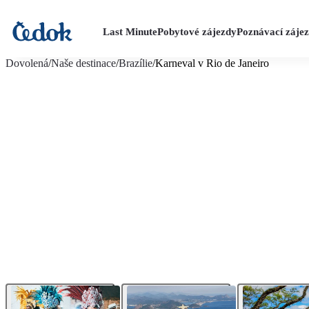
Last Minute
Pobytové zájezdy
Poznávací záje
více fotografií (9)
Dovolená
/
Naše destinace
/
Brazílie
/
Karneval v Rio de Janeiro