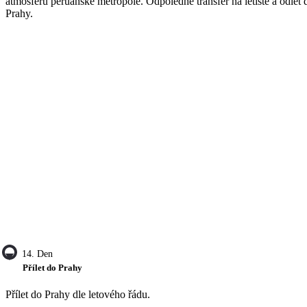
atmosféru peruánské metropole. Odpoledne transfer na letiště a odlet 
Prahy.
14. Den
Přílet do Prahy
Přílet do Prahy dle letového řádu.