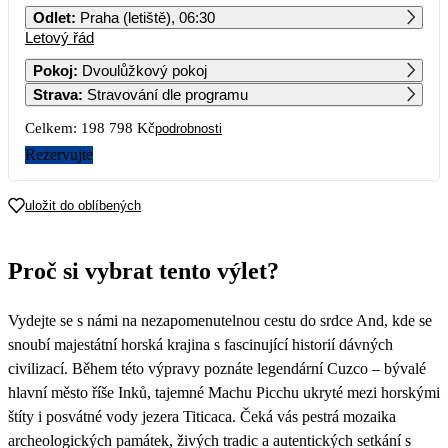
Odlet
:
Praha (letiště), 06:30
Letový řád
1
2
3
4
Pokoj
:
Dvoulůžkový pokoj
Strava
:
Stravování dle programu
5
6
7
8
9
10
11
Celkem:
198 798 Kč
podrobnosti
12
13
14
15
16
17
18
Rezervujte
99 399
19
20
21
22
23
24
25
uložit do oblíbených
26
27
28
29
30
Proč si vybrat tento výlet?
Vydejte se s námi na nezapomenutelnou cestu do srdce And, kde se
snoubí majestátní horská krajina s fascinující historií dávných
civilizací. Během této výpravy poznáte legendární Cuzco – bývalé
hlavní město říše Inků, tajemné Machu Picchu ukryté mezi horskými
štíty i posvátné vody jezera Titicaca. Čeká vás pestrá mozaika
archeologických památek, živých tradic a autentických setkání s