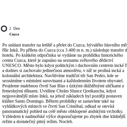
2. Den
Cuzco
Po snídani transfer na letiště a přelet do Cuzca, bývalého hlavního mě
říše Inků. Po příletu do Cuzca (cca 3 400 m n. m.) následuje transfer 
hotelu. Po krátkém odpočinku se vydáme na prohlídku historického
centra Cuzca, které je zapsáno na seznamu světového dědictví
UNESCO. Město bylo kdysi politickým i duchovním centrem incké ř
a dodnes si zachovalo jedinečnou atmosféru, v níž se prolíná incká a
koloniální architektura. Navštívíme tradiční trh San Pedro, kde se
seznámíme s místními surovinami a každodenním životem obyvatel.
Projdeme malebnou čtvrtí San Blas s úzkými dlážděnými uličkami a
řemeslnými dílnami. Uvidíme Chrám Slunce Qorikancha, kdysi
nejposvátnější místo Inků, na jehož základech byl později postaven
klášter Santo Domingo. Během prohlídky se zastavíme také na
vyhlídkových místech ve čtvrti San Cristóbal, odkud se otevírá
panoramatický pohled na celé město obklopené andskými vrcholky.
Vzhledem k nadmořské výšce doporučujeme po zbytek dne klidnější
režim a dostatečný pitný režim. Nocleh.