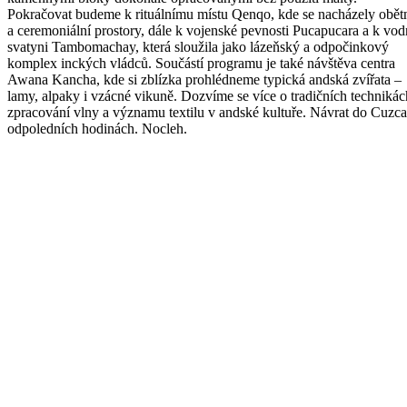
Pokračovat budeme k rituálnímu místu Qenqo, kde se nacházely obět
a ceremoniální prostory, dále k vojenské pevnosti Pucapucara a k vod
svatyni Tambomachay, která sloužila jako lázeňský a odpočinkový
komplex inckých vládců. Součástí programu je také návštěva centra
Awana Kancha, kde si zblízka prohlédneme typická andská zvířata –
lamy, alpaky i vzácné vikuně. Dozvíme se více o tradičních technikác
zpracování vlny a významu textilu v andské kultuře. Návrat do Cuzca
odpoledních hodinách. Nocleh.