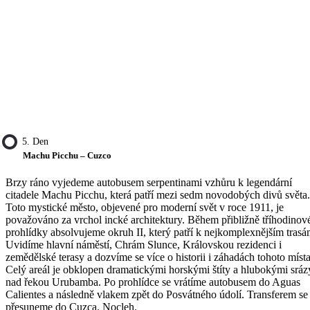
5. Den
Machu Picchu – Cuzco
Brzy ráno vyjedeme autobusem serpentinami vzhůru k legendární
citadele Machu Picchu, která patří mezi sedm novodobých divů světa.
Toto mystické město, objevené pro moderní svět v roce 1911, je
považováno za vrchol incké architektury. Během přibližně tříhodinov
prohlídky absolvujeme okruh II, který patří k nejkomplexnějším trasá
Uvidíme hlavní náměstí, Chrám Slunce, Královskou rezidenci i
zemědělské terasy a dozvíme se více o historii i záhadách tohoto místa
Celý areál je obklopen dramatickými horskými štíty a hlubokými sráz
nad řekou Urubamba. Po prohlídce se vrátíme autobusem do Aguas
Calientes a následně vlakem zpět do Posvátného údolí. Transferem se
přesuneme do Cuzca. Nocleh.