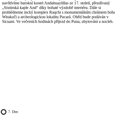
navštívíme barokní kostel Andahuaylillas ze 17. století, přezdívaný
„Sixtinská kaple And“ díky bohaté výzdobě interiéru. Dále si
prohlédneme incký komplex Raqchi s monumentálním chrámem boh
Wirakoči a archeologickou lokalitu Pucará. Oběd bude podáván v
Sicuani. Ve večerních hodinách příjezd do Puna, ubytování a nocleh.
7. Den