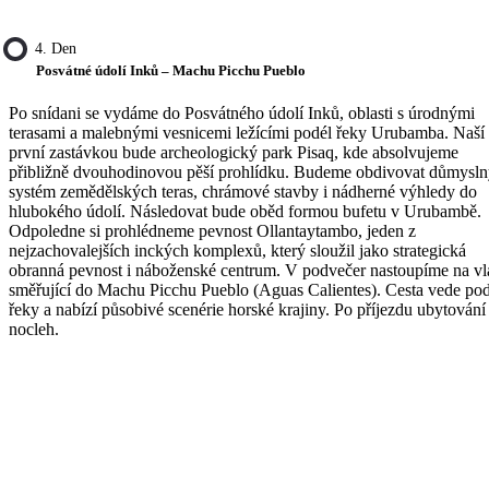
4. Den
Posvátné údolí Inků – Machu Picchu Pueblo
Po snídani se vydáme do Posvátného údolí Inků, oblasti s úrodnými
terasami a malebnými vesnicemi ležícími podél řeky Urubamba. Naší
první zastávkou bude archeologický park Pisaq, kde absolvujeme
přibližně dvouhodinovou pěší prohlídku. Budeme obdivovat důmysl
systém zemědělských teras, chrámové stavby i nádherné výhledy do
hlubokého údolí. Následovat bude oběd formou bufetu v Urubambě.
Odpoledne si prohlédneme pevnost Ollantaytambo, jeden z
nejzachovalejších inckých komplexů, který sloužil jako strategická
obranná pevnost i náboženské centrum. V podvečer nastoupíme na vl
směřující do Machu Picchu Pueblo (Aguas Calientes). Cesta vede pod
řeky a nabízí působivé scenérie horské krajiny. Po příjezdu ubytování
nocleh.