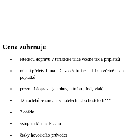
Cena zahrnuje
leteckou dopravu v turistické třídě včetně tax a příplatků
místní přelety Lima – Cuzco // Juliaca – Lima včetně tax a
poplatků
pozemní dopravu (autobus, minibus, loď, vlak)
12 noclehů se snídaní v hotelech nebo hostelech***
3 obědy
vstup na Machu Picchu
česky hovořícího průvodce