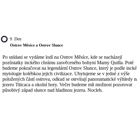
9. Den
Ostrov Měsíce a Ostrov Slunce
Po snídani se vydáme lodí na Ostrov Měsíce, kde se nacházejí
pozůstatky inckého chrámu zasvěceného bohyni Mamy Quilla. Poté
budeme pokračovat na legendární Ostrov Slunce, který je podle incké
mytologie kolébkou jejich civilizace. Ubytujeme se v jedné z výše
položených částí ostrova, odkud se otevírají panoramatické výhledy n
jezero Titicaca a okolní hory. Večer budeme mít možnost pozorovat
působivý západ slunce nad hladinou jezera. Nocleh.