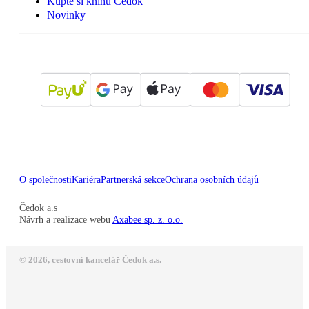
Kupte si knihu Čedok
Novinky
O společnosti
Kariéra
Partnerská sekce
Ochrana osobních údajů
Čedok a.s
Návrh a realizace webu
Axabee sp. z. o.o.
© 2026, cestovní kancelář Čedok a.s.