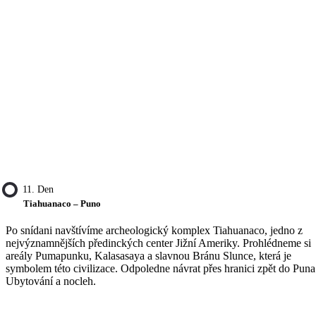
11. Den
Tiahuanaco – Puno
Po snídani navštívíme archeologický komplex Tiahuanaco, jedno z
nejvýznamnějších předinckých center Jižní Ameriky. Prohlédneme si
areály Pumapunku, Kalasasaya a slavnou Bránu Slunce, která je
symbolem této civilizace. Odpoledne návrat přes hranici zpět do Puna
Ubytování a nocleh.