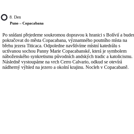
8. Den
Puno – Copacabana
Po snídani přejedeme soukromou dopravou k hranici s Bolívií a bud
pokračovat do města Copacabana, významného poutního místa na
břehu jezera Titicaca. Odpoledne navštívíme místní katedrálu s
uctívanou sochou Panny Marie Copacabanské, která je symbolem
náboženského synkretismu původních andských tradic a katolicismu.
Následně vystoupáme na vrch Cerro Calvario, odkud se otevírá
nádherný výhled na jezero a okolní krajinu. Nocleh v Copacabaně.