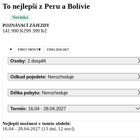
To nejlepší z Peru a Bolívie
Novinka
POZNÁVACÍ ZÁJEZDY
141 990 Kč
99 399 Kč
FIRST MINUTE
ZIMA 2026/2027
Osoby
:
2 dospělí
Odkud pojedete
:
Nerozhoduje
Délka pobytu
:
Nerozhoduje
Termín
:
16.04 - 28.04.2027
Duben 2027
Nejlepší možnost v tomto období:
16.04
-
28.04.2027
(13 dní, 12 nocí)
PO
ÚT
ST
ČT
PÁ
SO
NE