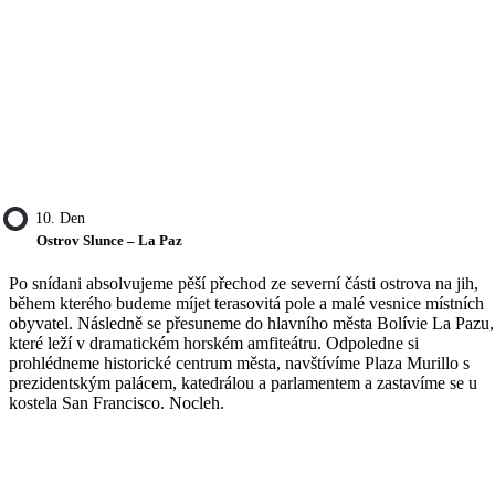
10. Den
Ostrov Slunce – La Paz
Po snídani absolvujeme pěší přechod ze severní části ostrova na jih,
během kterého budeme míjet terasovitá pole a malé vesnice místních
obyvatel. Následně se přesuneme do hlavního města Bolívie La Pazu,
které leží v dramatickém horském amfiteátru. Odpoledne si
prohlédneme historické centrum města, navštívíme Plaza Murillo s
prezidentským palácem, katedrálou a parlamentem a zastavíme se u
kostela San Francisco. Nocleh.