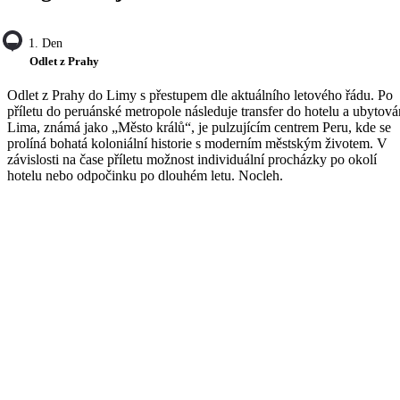
1. Den
Odlet z Prahy
Odlet z Prahy do Limy s přestupem dle aktuálního letového řádu. Po
příletu do peruánské metropole následuje transfer do hotelu a ubytová
Lima, známá jako „Město králů“, je pulzujícím centrem Peru, kde se
prolíná bohatá koloniální historie s moderním městským životem. V
závislosti na čase příletu možnost individuální procházky po okolí
hotelu nebo odpočinku po dlouhém letu. Nocleh.