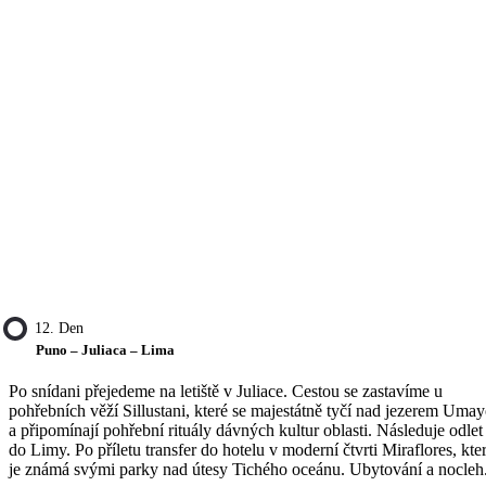
12. Den
Puno – Juliaca – Lima
Po snídani přejedeme na letiště v Juliace. Cestou se zastavíme u
pohřebních věží Sillustani, které se majestátně tyčí nad jezerem Uma
a připomínají pohřební rituály dávných kultur oblasti. Následuje odlet
do Limy. Po příletu transfer do hotelu v moderní čtvrti Miraflores, kte
je známá svými parky nad útesy Tichého oceánu. Ubytování a nocleh