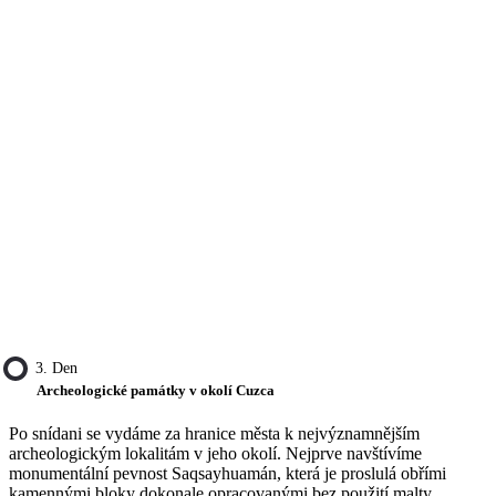
3. Den
Archeologické památky v okolí Cuzca
Po snídani se vydáme za hranice města k nejvýznamnějším
archeologickým lokalitám v jeho okolí. Nejprve navštívíme
monumentální pevnost Saqsayhuamán, která je proslulá obřími
kamennými bloky dokonale opracovanými bez použití malty.