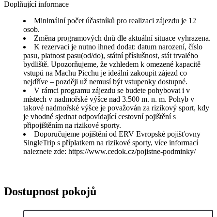
Doplňující informace
Minimální počet účastníků pro realizaci zájezdu je 12
osob.
Změna programových dnů dle aktuální situace vyhrazena.
K rezervaci je nutno ihned dodat: datum narození, číslo
pasu, platnost pasu(od/do), státní příslušnost, stát trvalého
bydliště. Upozorňujeme, že vzhledem k omezené kapacitě
vstupů na Machu Picchu je ideální zakoupit zájezd co
nejdříve – později už nemusí být vstupenky dostupné.
V rámci programu zájezdu se budete pohybovat i v
místech v nadmořské výšce nad 3.500 m. n. m. Pohyb v
takové nadmořské výšce je považován za rizikový sport, kdy
je vhodné sjednat odpovídající cestovní pojištění s
připojištěním na rizikové sporty.
Doporučujeme pojištění od ERV Evropské pojišťovny
SingleTrip s příplatkem na rizikové sporty, více informací
naleznete zde: https://www.cedok.cz/pojistne-podminky/
Dostupnost pokojů