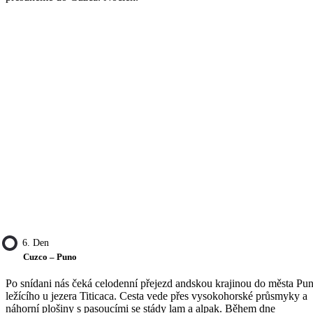
6. Den
Cuzco – Puno
Po snídani nás čeká celodenní přejezd andskou krajinou do města Pu
ležícího u jezera Titicaca. Cesta vede přes vysokohorské průsmyky a
náhorní plošiny s pasoucími se stády lam a alpak. Během dne