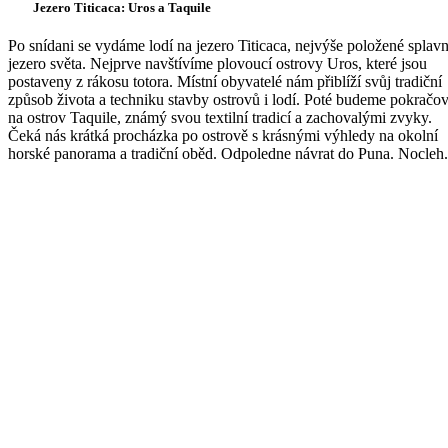
Jezero Titicaca: Uros a Taquile
Po snídani se vydáme lodí na jezero Titicaca, nejvýše položené splav
jezero světa. Nejprve navštívíme plovoucí ostrovy Uros, které jsou
postaveny z rákosu totora. Místní obyvatelé nám přiblíží svůj tradiční
způsob života a techniku stavby ostrovů i lodí. Poté budeme pokračov
na ostrov Taquile, známý svou textilní tradicí a zachovalými zvyky.
Čeká nás krátká procházka po ostrově s krásnými výhledy na okolní
horské panorama a tradiční oběd. Odpoledne návrat do Puna. Nocleh.