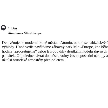
4. Den
Atomium a Mini-Europe
Den věnujeme moderní ikoně města – Atomiu, odkud se nabízí skvěl
výhledy. Hned vedle navštívíme zábavný park Mini-Europe, kde bě
hodiny „procestujeme“ celou Evropu díky desítkám modelů slavných
památek. Odpoledne návrat do města, volný čas na poslední nákupy a
užití si bruselské atmosféry před odletem.