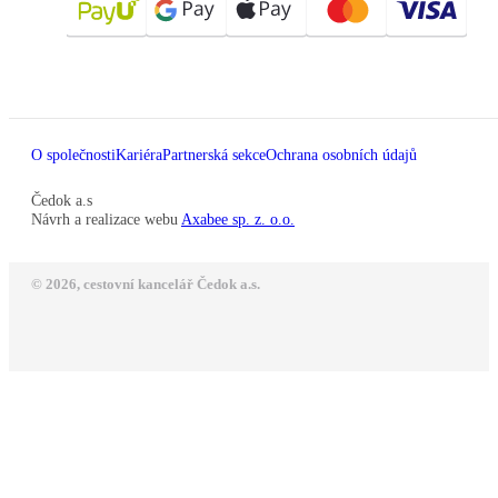
O společnosti
Kariéra
Partnerská sekce
Ochrana osobních údajů
Čedok a.s
Návrh a realizace webu
Axabee sp. z. o.o.
© 2026, cestovní kancelář Čedok a.s.