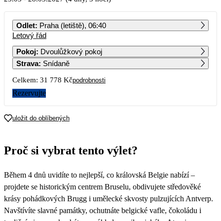
PO
ÚT
ST
ČT
PÁ
SO
NE
Odlet
:
Praha (letiště), 06:40
Letový řád
1
2
3
4
5
6
7
Pokoj
:
Dvoulůžkový pokoj
Strava
:
Snídaně
8
9
10
11
12
13
14
Celkem:
31 778 Kč
podrobnosti
15
16
17
18
19
20
21
Rezervujte
22
23
24
25
26
27
28
uložit do oblíbených
15 889
29
30
31
Proč si vybrat tento výlet?
Během 4 dnů uvidíte to nejlepší, co královská Belgie nabízí –
projdete se historickým centrem Bruselu, obdivujete středověké
krásy pohádkových Brugg i umělecké skvosty pulzujících Antverp.
Navštívíte slavné památky, ochutnáte belgické vafle, čokoládu i