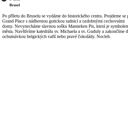
Brusel
Po příletu do Bruselu se vydáme do historického centra. Projdeme se
Grand Place s nádhernou gotickou radnicí a ozdobnými cechovními
domy. Nevynecháme slavnou sošku Manneken Pis, která je symbole
města. Navštívíme katedrálu sv. Michaela a sv. Guduly a zakončíme 
ochutnávkou belgických vaflí nebo pravé čokolády. Nocleh.