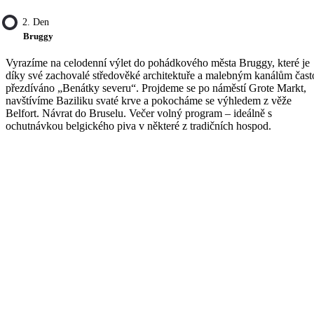
2. Den
Bruggy
Vyrazíme na celodenní výlet do pohádkového města Bruggy, které je
díky své zachovalé středověké architektuře a malebným kanálům čast
přezdíváno „Benátky severu“. Projdeme se po náměstí Grote Markt,
navštívíme Baziliku svaté krve a pokocháme se výhledem z věže
Belfort. Návrat do Bruselu. Večer volný program – ideálně s
ochutnávkou belgického piva v některé z tradičních hospod.