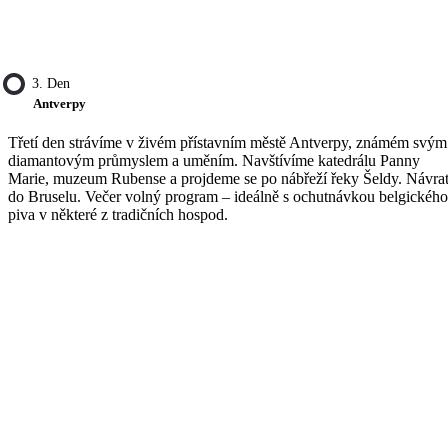
3. Den
Antverpy
Třetí den strávíme v živém přístavním městě Antverpy, známém svým
diamantovým průmyslem a uměním. Navštívíme katedrálu Panny
Marie, muzeum Rubense a projdeme se po nábřeží řeky Šeldy. Návra
do Bruselu. Večer volný program – ideálně s ochutnávkou belgického
piva v některé z tradičních hospod.