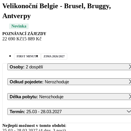
Velikonoční Belgie - Brusel, Bruggy,
Antverpy
Novinka
POZNÁVACÍ ZÁJEZDY
22 690 Kč
15 889 Kč
FIRST MINUTE
ZIMA 2026/2027
Osoby
:
2 dospělí
Odkud pojedete
:
Nerozhoduje
Délka pobytu
:
Nerozhoduje
Termín
:
25.03 - 28.03.2027
Březen 2027
Nejlepší možnost v tomto období:
25.03
-
28.03.2027
(4 dny, 3 noci)