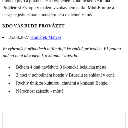
tradiční pivo a pokocháte se výhledem z ikonického Atomia.
Projdete si Evropu v malém v zábavném parku Mini-Europe a
nasajete jedinečnou atmosféru této malebné země.
KDO VÁS BUDE PROVÁZET
25.03.2027
Komárek Matyáš
Ve vybraných případech může dojít ke změně průvodce. Případná
změna není důvodem k reklamaci zájezdu.
Během 4 dnů navštívíte 3 ikonická belgická města
3 noci v pohodlném hotelu v Bruselu se snídaní v ceně.
Rychlý únik za kulturou, chutěmi a krásami Belgie.
Náročnost zájezdu - mírná