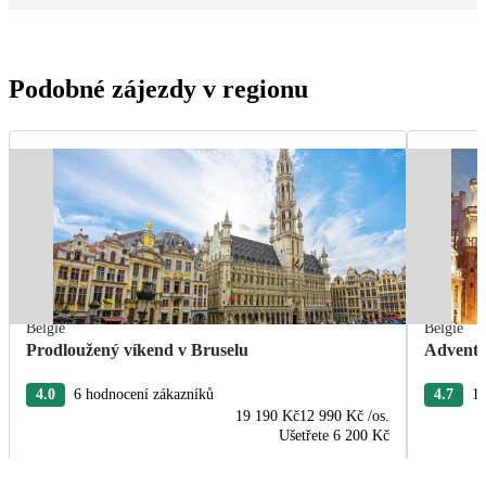
Podobné zájezdy v regionu
Belgie
Belgie
Prodloužený víkend v Bruselu
Advent 
4.0
6 hodnocení zákazníků
4.7
11
19 190 Kč
12 990 Kč
/os.
Ušetřete
6 200 Kč