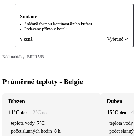
Snídaně
Snídaně formou kontinentálního bufetu.
Podávány přímo v hotelu.
v ceně
Vybrané
Kód nabídky:
BRU1563
Průměrné teploty - Belgie
Březen
Duben
11
°C
2
°C
15
°C
4
den
noc
den
teplota vody
7°C
teplota vody
počet slunných hodin
8 h
počet slunnýc