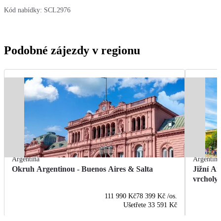
Kód nabídky:
SCL2976
Podobné zájezdy v regionu
Argentina
Argentina
Okruh Argentinou - Buenos Aires & Salta
Jižní A
vrcholy
111 990 Kč
78 399 Kč
/os.
Ušetřete
33 591 Kč