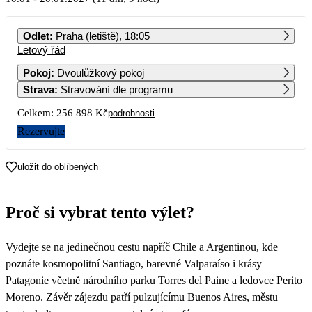
PO
ÚT
ST
ČT
PÁ
SO
NE
Odlet
:
Praha (letiště), 18:05
Letový řád
1
2
3
Pokoj
:
Dvoulůžkový pokoj
Strava
:
Stravování dle programu
4
5
6
7
8
9
10
128 449
Celkem:
256 898 Kč
podrobnosti
11
12
13
14
15
16
17
Rezervujte
18
19
20
21
22
23
24
uložit do oblíbených
25
26
27
28
29
30
31
Proč si vybrat tento výlet?
Vydejte se na jedinečnou cestu napříč Chile a Argentinou, kde
poznáte kosmopolitní Santiago, barevné Valparaíso i krásy
Patagonie včetně národního parku Torres del Paine a ledovce Perito
Moreno. Závěr zájezdu patří pulzujícímu Buenos Aires, městu