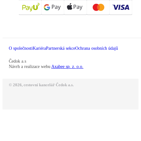
O společnosti
Kariéra
Partnerská sekce
Ochrana osobních údajů
Čedok a.s
Návrh a realizace webu
Axabee sp. z. o.o.
© 2026, cestovní kancelář Čedok a.s.