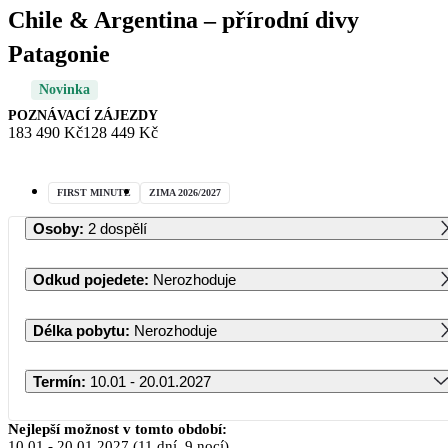
Chile & Argentina – přírodní divy
Patagonie
Novinka
POZNÁVACÍ ZÁJEZDY
183 490 Kč
128 449 Kč
FIRST MINUTE
ZIMA 2026/2027
Osoby
:
2 dospělí
Odkud pojedete
:
Nerozhoduje
Délka pobytu
:
Nerozhoduje
Termín
:
10.01 - 20.01.2027
Leden 2027
Nejlepší možnost v tomto období:
10.01
-
20.01.2027
(11 dní, 9 nocí)