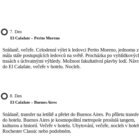
7. Den
El Calafate – Perito Moreno
Snídaně, večeře. Celodenní výlet k ledovci Perito Moreno, jednomu z
mála stále postupujících ledovců na světě. Procházka po vyhlídkovýc
trasách s úchvatnými výhledy. Možnost fakultativní plavby lodí. Návr
do El Calafate, večeře v hotelu. Nocleh.
8. Den
El Calafate – Buenos Aires
Snídaně, transfer na letiště a přelet do Buenos Aires. Po příletu transfe
do hotelu. Buenos Aires je kosmopolitní metropole proslulá tangem,
kulturou a historií. Večeře v hotelu. Ubytování, večeře, nocleh v hotel
Rochester Classic nebo podobném.