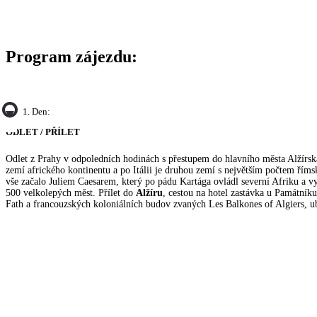
Program zájezdu:
1. Den:
ODLET / PŘÍLET
Odlet z Prahy v odpoledních hodinách s přestupem do hlavního města Alžírska.
zemí afrického kontinentu a po Itálii je druhou zemí s největším počtem římsk
vše začalo Juliem Caesarem, který po pádu Kartága ovládl severní Afriku a v
500 velkolepých měst. Přílet do
Alžíru
, cestou na hotel zastávka u Památní
Fath a francouzských koloniálních budov zvaných Les Balkones of Algiers, u