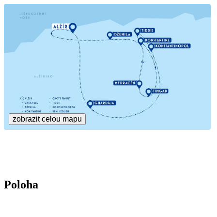
zobrazit celou mapu
Poloha