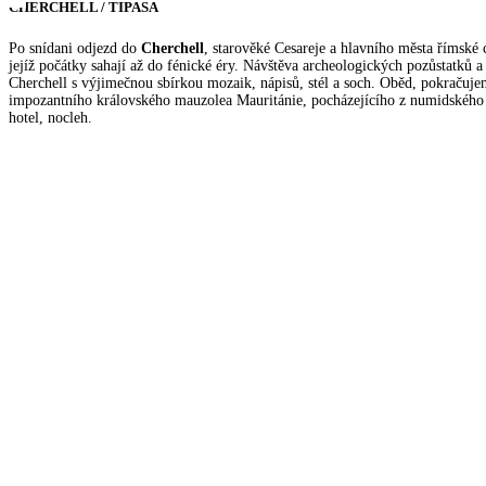
CHERCHELL / TIPASA
Po snídani odjezd do
Cherchell
, starověké Cesareje a hlavního města římské 
jejíž počátky sahají až do fénické éry. Návštěva archeologických pozůstatků 
Cherchell s výjimečnou sbírkou mozaik, nápisů, stél a soch. Oběd, pokračuj
impozantního královského mauzolea Mauritánie, pocházejícího z numidského
hotel, nocleh.