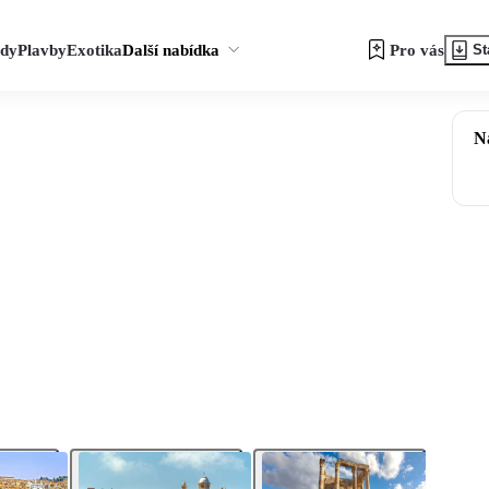
zdy
Plavby
Exotika
Další nabídka
Pro vás
St
N