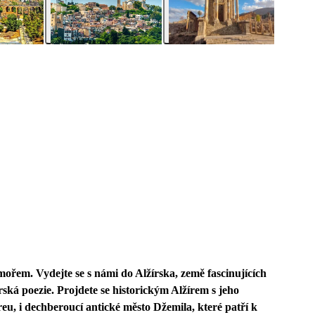
ořem. Vydejte se s námi do Alžírska, země fascinujících
rská poezie. Projdete se historickým Alžírem s jeho
reu, i dechberoucí antické město Džemila, které patří k