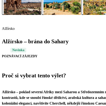
Alžírsko
Alžírsko – brána do Sahary
Novinka
POZNÁVACÍ ZÁJEZDY
Proč si vybrat tento výlet?
Alžírsko – poklad severní Afriky mezi Saharou a Středozemním m
kontrastů, kde se snoubí římské dědictví, arabská kultura a saha
koloniální elegancí, navštívíte Cherchell, někdejší římskou Caesa