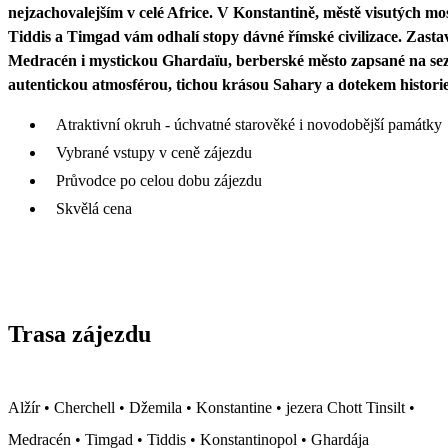
nejzachovalejším v celé Africe. V Konstantině, městě visutých mo
Tiddis a Timgad vám odhalí stopy dávné římské civilizace. Zastav
Medracén i mystickou Ghardaïu, berberské město zapsané na sez
autentickou atmosférou, tichou krásou Sahary a dotekem historie, k
Atraktivní okruh - úchvatné starověké i novodobější památky
Vybrané vstupy v ceně zájezdu
Průvodce po celou dobu zájezdu
Skvělá cena
Trasa zájezdu
Alžír • Cherchell • Džemila • Konstantine • jezera Chott Tinsilt •
Medracén • Timgad • Tiddis • Konstantinopol • Ghardája