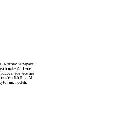
 Alžírsko je největší
ých nalezišť. I zde
ybudoval zde více než
ku mučedníků Riad Al
bytování, nocleh.