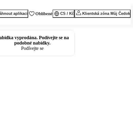
áhnout aplikaci
Oblíbené
CS / Kč
Klientská zóna Můj Čedok
abídka vyprodána. Podívejte se na
podobné nabídky.
Podívejte se