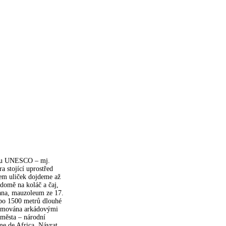
namu UNESCO – mj.
a stojící uprostřed
tem uliček dojdeme až
 domě na koláč a čaj,
bana, mauzoleum ze 17.
 po 1500 metrů dlouhé
 lemována arkádovými
 města – národní
me de Africa. Návrat