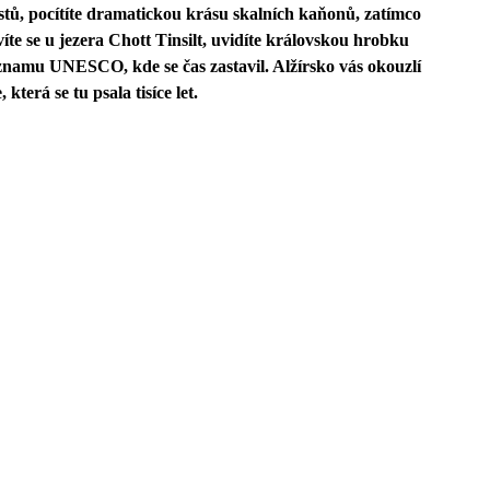
stů, pocítíte dramatickou krásu skalních kaňonů, zatímco
íte se u jezera Chott Tinsilt, uvidíte královskou hrobku
namu UNESCO, kde se čas zastavil. Alžírsko vás okouzlí
terá se tu psala tisíce let.