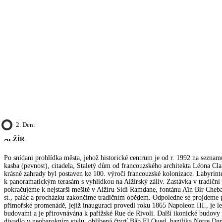
2. Den:
ALŽÍR
Po snídani prohlídka města, jehož historické centrum je od r. 1992 na sez
kasba (pevnost), citadela, Staletý dům od francouzského architekta Léona Clar
krásné zahrady byl postaven ke 100. výročí francouzské kolonizace. Labyrin
k panoramatickým terasám s vyhlídkou na Alžírský záliv. Zastávka v tradiční
pokračujeme k nejstarší mešitě v Alžíru Sidi Ramdane, fontánu Aïn Bir Che
st., palác a procházku zakončíme tradičním obědem. Odpoledne se projdeme
přímořské promenádě, jejíž inauguraci provedl roku 1865 Napoleon III., je
budovami a je přirovnávána k pařížské Rue de Rivoli. Další ikonické budovy
divadlo v neobarokním stylu, oblíbená čtvrť Bâb El Oued, bazilika Notre Da