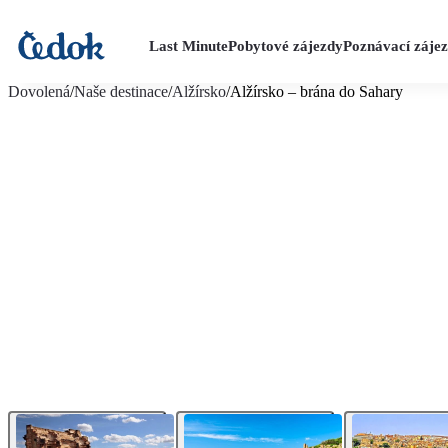
Last Minute
Pobytové zájezdy
Poznávací záje
více fotografií (25)
Dovolená
/
Naše destinace
/
Alžírsko
/
Alžírsko – brána do Sahary