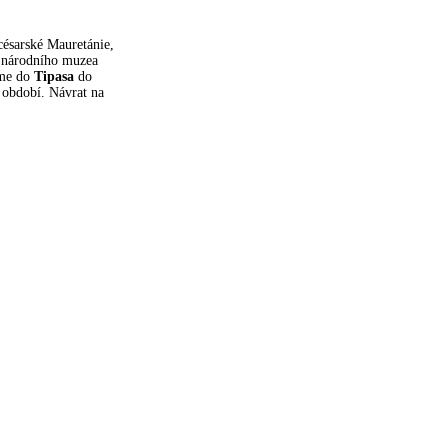
césarské Mauretánie,
a národního muzea
eme do
Tipasa
do
 období. Návrat na