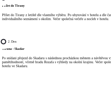
Přílet do Tirany
Přílet do Tirany z letiště dle vlastního výběru. Po ubytování v hotelu a dle č
individuálního seznámení s okolím. Večer společná večeře a nocleh v hotelu.
2. Den
Tirana - Skadar
Po snídani přejezd do Skadaru s následnou procházkou městem a návštěvou 
pamětihodností, včetně hradu Rozafa s výhledy na okolní krajinu. Večer spole
hotelu ve Skadaru.