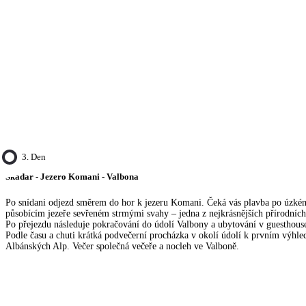
3. Den
Skadar - Jezero Komani - Valbona
Po snídani odjezd směrem do hor k jezeru Komani. Čeká vás plavba po úzkém
působícím jezeře sevřeném strmými svahy – jedna z nejkrásnějších přírodních
Po přejezdu následuje pokračování do údolí Valbony a ubytování v guesthous
Podle času a chuti krátká podvečerní procházka v okolí údolí k prvním výhle
Albánských Alp. Večer společná večeře a nocleh ve Valboně.