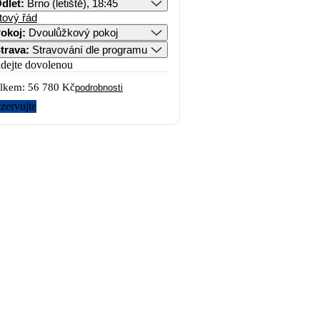
dlet
:
Brno (letiště), 18:45
tový řád
okoj
:
Dvoulůžkový pokoj
trava
:
Stravování dle programu
idejte dovolenou
lkem:
56 780 Kč
podrobnosti
zervujte