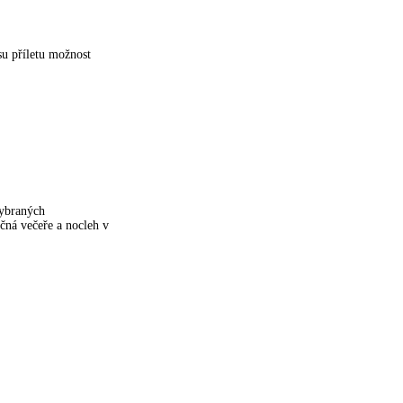
asu příletu možnost
vybraných
čná večeře a nocleh v