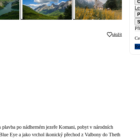
O
Le
P
S
Př
uložit
Ce
Re
ás plavba po nádherném jezeře Komani, pobyt v národních
Blue Eye a jako vrchol ikonický přechod z Valbony do Theth