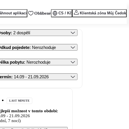
áhnout aplikaci
Oblíbené
CS / Kč
Klientská zóna Můj Čedok
Osoby
:
2 dospělí
dkud pojedete
:
Nerozhoduje
élka pobytu
:
Nerozhoduje
ermín
:
14.09 - 21.09.2026
LAST MINUTE
jlepší možnost v tomto období:
.09
-
21.09.2026
 dní, 7 nocí)