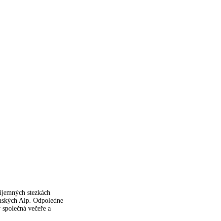
říjemných stezkách
ánských Alp. Odpoledne
 společná večeře a