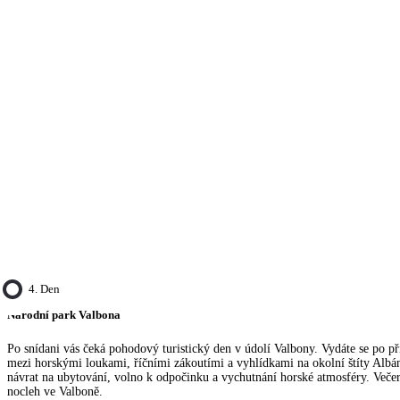
4. Den
Národní park Valbona
Po snídani vás čeká pohodový turistický den v údolí Valbony. Vydáte se po p
mezi horskými loukami, říčními zákoutími a vyhlídkami na okolní štíty Alb
návrat na ubytování, volno k odpočinku a vychutnání horské atmosféry. Večer
nocleh ve Valboně.