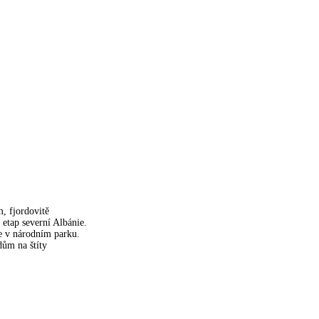
, fjordovitě
 etap severní Albánie.
e v národním parku.
dům na štíty