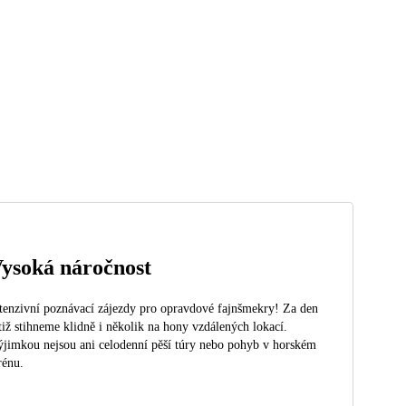
ysoká náročnost
tenzivní poznávací zájezdy pro opravdové fajnšmekry! Za den
tiž stihneme klidně i několik na hony vzdálených lokací.
jimkou nejsou ani celodenní pěší túry nebo pohyb v horském
rénu.