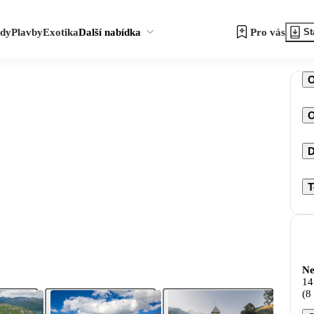
zdy
Plavby
Exotika
Další nabídka
Pro vás
St
O
D
T
Ne
14
(8