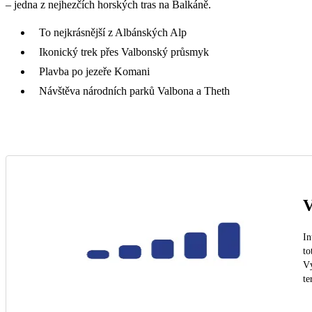
– jedna z nejhezčích horských tras na Balkáně.
To nejkrásnější z Albánských Alp
Ikonický trek přes Valbonský průsmyk
Plavba po jezeře Komani
Návštěva národních parků Valbona a Theth
V
In
to
Vý
te