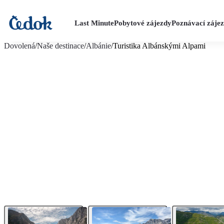
Last Minute
Pobytové zájezdy
Poznávací záje
více fotografií (14)
Dovolená
/
Naše destinace
/
Albánie
/
Turistika Albánskými Alpami