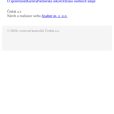
O společnosti
Kariéra
Partnerská sekce
Ochrana osobních údajů
Čedok a.s
Návrh a realizace webu
Axabee sp. z. o.o.
© 2026, cestovní kancelář Čedok a.s.