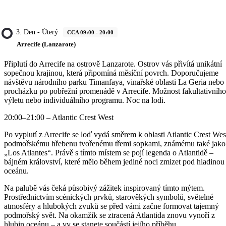
3. Den - Úterý
CCA 09:00 - 20:00
Arrecife (Lanzarote)
Připlutí do Arrecife na ostrově Lanzarote. Ostrov vás přivítá unikátní
sopečnou krajinou, která připomíná měsíční povrch. Doporučujeme
návštěvu národního parku Timanfaya, vinařské oblasti La Geria nebo
procházku po pobřežní promenádě v Arrecife. Možnost fakultativního
výletu nebo individuálního programu. Noc na lodi.
20:00–21:00 – Atlantic Crest West
Po vyplutí z Arrecife se loď vydá směrem k oblasti Atlantic Crest Wes
podmořskému hřebenu tvořenému třemi sopkami, známému také jako
„Los Atlantes“. Právě s tímto místem se pojí legenda o Atlantidě –
bájném království, které mělo během jediné noci zmizet pod hladinou
oceánu.
Na palubě vás čeká působivý zážitek inspirovaný tímto mýtem.
Prostřednictvím scénických prvků, starověkých symbolů, světelné
atmosféry a hlubokých zvuků se před vámi začne formovat tajemný
podmořský svět. Na okamžik se ztracená Atlantida znovu vynoří z
hlubin oceánu – a vy se stanete součástí jejího příběhu.