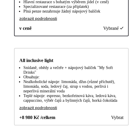
Hlavní restaurace s bohatým výběrem jídel (v ceně)
Specializované restaurace (za příplatek)
Plná penze nezahrnuje žádný nápojový balíček
zobrazit podrobnosti
v ceně
Vybrané
All inclusive light
Snídaně, obědy a večeře + nápojový balíček "My Soft
Drinks"
Obsahuje:
Nealkoholické nápoje: limonáda, džus (různé příchutě),
limonáda, soda, ledový čaj, sirup s vodou, perlivá i
neperlivá minerální voda
Teplé nápoje: espresso, bezkofeinová káva, ledová káva,
cappuccino, výběr čajů a bylinných čajů, horká čokoláda
zobrazit podrobnosti
+8 980 Kč /celkem
Vybrat