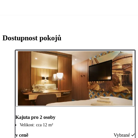
Dostupnost pokojů
Kajuta pro 2 osoby
Velikost: cca 12 m²
v ceně
Vybrané