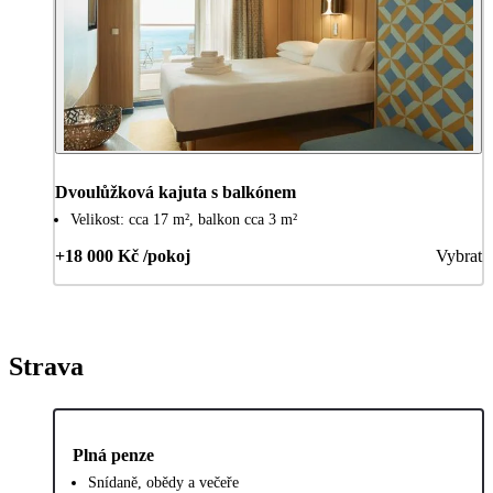
Dvoulůžková kajuta s balkónem
Velikost: cca 17 m², balkon cca 3 m²
+18 000 Kč /pokoj
Vybrat
Strava
Plná penze
Snídaně, obědy a večeře