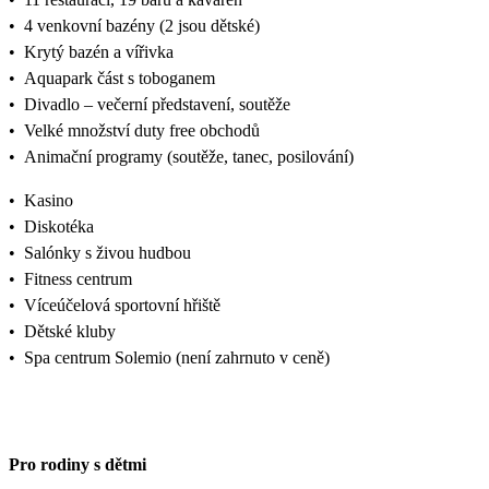
•
4 venkovní bazény (2 jsou dětské)
•
Krytý bazén a vířivka
•
Aquapark část s toboganem
•
Divadlo – večerní představení, soutěže
•
Velké množství duty free obchodů
•
Animační programy (soutěže, tanec, posilování)
•
Kasino
•
Diskotéka
•
Salónky s živou hudbou
•
Fitness centrum
•
Víceúčelová sportovní hřiště
•
Dětské kluby
•
Spa centrum Solemio (není zahrnuto v ceně)
Pro rodiny s dětmi