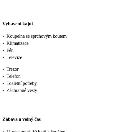
Vybavení kajut
•
Koupelna se sprchovým koutem
•
Klimatizace
•
Fén
•
Televize
•
Trezor
•
Telefon
•
Toaletní potřeby
•
Záchranné vesty
Zábava a volný čas
•
11 restaurací, 19 barů a kaváren