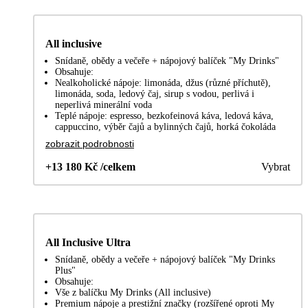
All inclusive
Snídaně, obědy a večeře + nápojový balíček "My Drinks"
Obsahuje:
Nealkoholické nápoje: limonáda, džus (různé příchutě),
limonáda, soda, ledový čaj, sirup s vodou, perlivá i
neperlivá minerální voda
Teplé nápoje: espresso, bezkofeinová káva, ledová káva,
cappuccino, výběr čajů a bylinných čajů, horká čokoláda
zobrazit podrobnosti
+13 180 Kč /celkem
Vybrat
All Inclusive Ultra
Snídaně, obědy a večeře + nápojový balíček "My Drinks
Plus"
Obsahuje:
Vše z balíčku My Drinks (All inclusive)
Premium nápoje a prestižní značky (rozšířené oproti My