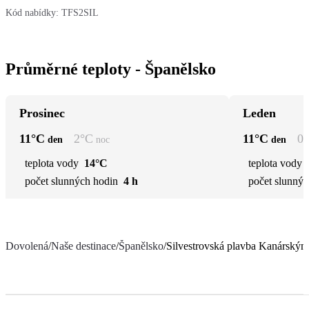
Kód nabídky:
TFS2SIL
Průměrné teploty - Španělsko
Prosinec
Leden
11
°C
2
°C
11
°C
0
den
noc
den
teplota vody
14°C
teplota vody
počet slunných hodin
4 h
počet slunnýc
Dovolená
/
Naše destinace
/
Španělsko
/
Silvestrovská plavba Kanárským