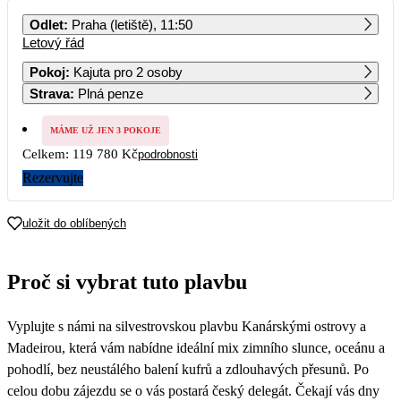
PO
ÚT
ST
ČT
PÁ
SO
NE
Odlet
:
Praha (letiště), 11:50
Letový řád
1
2
3
4
5
6
Pokoj
:
Kajuta pro 2 osoby
Strava
:
Plná penze
7
8
9
10
11
12
13
MÁME UŽ JEN 3 POKOJE
14
15
16
17
18
19
20
Celkem:
119 780 Kč
podrobnosti
Rezervujte
21
22
23
24
25
26
27
59 890
uložit do oblíbených
28
29
30
31
Proč si vybrat tuto plavbu
Vyplujte s námi na silvestrovskou plavbu Kanárskými ostrovy a
Madeirou, která vám nabídne ideální mix zimního slunce, oceánu a
pohodlí, bez neustálého balení kufrů a zdlouhavých přesunů. Po
celou dobu zájezdu se o vás postará český delegát. Čekají vás dny