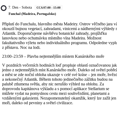
7. Den - Sobota
CCA 07:00 - 15:00
Funchal (Madeira, Portugalsko)
Připlutí do Funchalu, hlavního města Madeiry. Ostrov věčného jara v
okouzlí bujnou vegetací, zahradami, vinicemi a nádhernými výhledy 
Atlantik. Doporučujeme návštěvu botanické zahrady, projížďku
lanovkou nebo ochutnávku místního vína Madeira. Možnost
fakultativního výletu nebo individuálního programu. Odpoledne vyplu
z přístavu. Noc na lodi.
23:00–23:59 – Plavba nejtemnějším místem Kanárského moře
V pozdních večerních hodinách loď propluje oblastí označovanou ja
jedno z nejtemnějších míst Kanárského moře. Daleko od světel pobře
a měst se zde noční obloha ukazuje v celé své kráse – jen moře, hvěz
a nekonečný Atlantik. Během tohoto jedinečného zážitku budou na
palubě ztlumena světla, aby nic nerušilo výhled na oblohu. Za
doprovodu kapitánova výkladu a s pomocí aplikace Stellarium se
můžete vydat na pomyslnou cestu mezi souhvězdími, planetami a
vzdálenými galaxiemi. Nezapomenutelný okamžik, který lze zažít jen
moři, daleko od pevniny a světel civilizace.