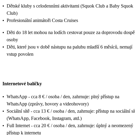
•
Dětské kluby s celodenními aktivitami (Squok Club a Baby Squok
Club)
•
Profesionální animátoři Costa Cruises
•
Děti do 18 let mohou na lodích cestovat pouze za doprovodu dospě
osoby
•
Děti, které jsou v době nástupu na palubu mladší 6 měsíců, nemají
vstup povolen
Internetové balíčky
•
WhatsApp - cca 8 € / osoba / den, zahrnuje: plný přístup na
WhatsApp (zprávy, hovory a videohovory)
•
Sociální sítě - cca 13 € / osoba / den, zahrnuje: přístup na sociální sí
(WhatsApp, Facebook, Instagram, atd.)
•
Full Internet - cca 20 € / osoba / den, zahrnuje: úplný a neomezený
přístup k internetu