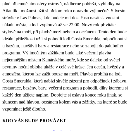
plné příjemné atmosféry ostrovů, nádherné pobřeží, vyhlídky na
Atlantik i možnost užít si přelom roku opravdu výjimečně. Silvestra
strávíte v Las Palmas, kde budete mít dost času nasát slavnostní
náladu města, a loď vyplouvá až ve 22:00. Nový rok přivítáte
stylově na moři, při plavbě mezi nebem a oceánem. Tento den bude
ideální příležitostí užít si pohodlí lodi Costa Smeralda, odpočinout si
u bazénu, navštívit bary a restaurace nebo se zapojit do palubního
programu. Výjimečným zážitkem bude také večerní plavba
nejtemnějším místem Kanárského moře, kde se daleko od světel
pevniny noční obloha ukáže v celé své kráse. Jen oceán, hvězdy a
atmosféra, kterou lze zažít pouze na moři. Plavba probíhá na lodi
Costa Smeralda, která nabízí skvělé zázemí pro odpočinek i zábavu,
restaurace, bazény, bary, večerní program a pohodlí, díky kterému si
každý den užijete naplno. Dopřejte si oslavu konce roku jinak, se
sluncem nad hlavou, oceánem kolem vás a zážitky, na které se bude
vzpomínat ještě dlouho.
KDO VÁS BUDE PROVÁZET