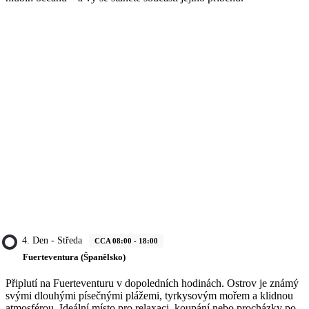
4. Den - Středa
CCA 08:00 - 18:00
Fuerteventura (Španělsko)
Připlutí na Fuerteventuru v dopoledních hodinách. Ostrov je známý
svými dlouhými písečnými plážemi, tyrkysovým mořem a klidnou
atmosférou. Ideální místo pro relaxaci, koupání nebo procházky po