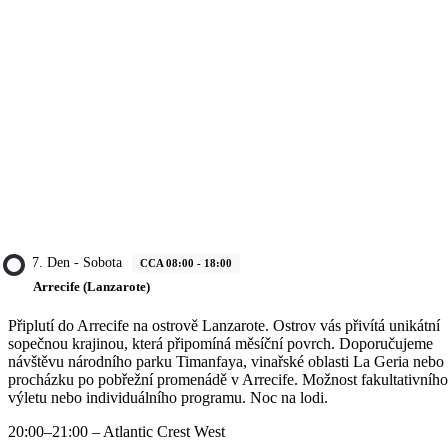
7. Den - Sobota
CCA 08:00 - 18:00
Arrecife (Lanzarote)
Připlutí do Arrecife na ostrově Lanzarote. Ostrov vás přivítá unikátní
sopečnou krajinou, která připomíná měsíční povrch. Doporučujeme
návštěvu národního parku Timanfaya, vinařské oblasti La Geria nebo
procházku po pobřežní promenádě v Arrecife. Možnost fakultativního
výletu nebo individuálního programu. Noc na lodi.
20:00–21:00 – Atlantic Crest West