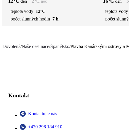
12
°C
2
°C
16
°C
3
den
noc
den
teplota vody
12°C
teplota vody
počet slunných hodin
7 h
počet slunnýc
Dovolená
/
Naše destinace
/
Španělsko
/
Plavba Kanárskými ostrovy a M
Kontakt
Kontaktujte nás
+420 296 184 910