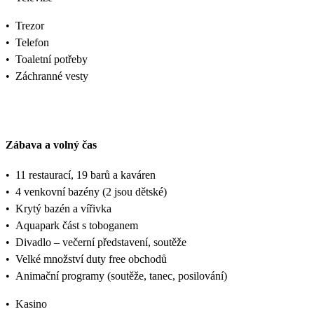
•
Trezor
•
Telefon
•
Toaletní potřeby
•
Záchranné vesty
Zábava a volný čas
•
11 restaurací, 19 barů a kaváren
•
4 venkovní bazény (2 jsou dětské)
•
Krytý bazén a vířivka
•
Aquapark část s toboganem
•
Divadlo – večerní představení, soutěže
•
Velké množství duty free obchodů
•
Animační programy (soutěže, tanec, posilování)
•
Kasino