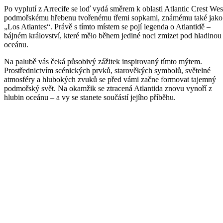
Po vyplutí z Arrecife se loď vydá směrem k oblasti Atlantic Crest Wes
podmořskému hřebenu tvořenému třemi sopkami, známému také jako
„Los Atlantes“. Právě s tímto místem se pojí legenda o Atlantidě –
bájném království, které mělo během jediné noci zmizet pod hladinou
oceánu.
Na palubě vás čeká působivý zážitek inspirovaný tímto mýtem.
Prostřednictvím scénických prvků, starověkých symbolů, světelné
atmosféry a hlubokých zvuků se před vámi začne formovat tajemný
podmořský svět. Na okamžik se ztracená Atlantida znovu vynoří z
hlubin oceánu – a vy se stanete součástí jejího příběhu.