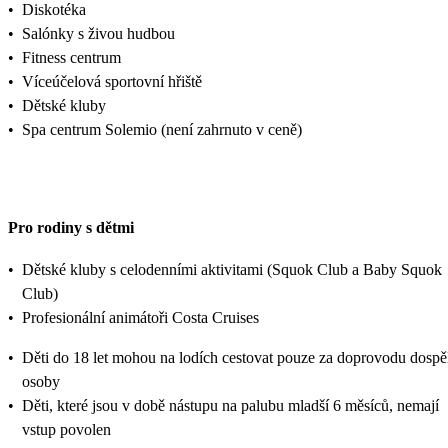
•
Diskotéka
•
Salónky s živou hudbou
•
Fitness centrum
•
Víceúčelová sportovní hřiště
•
Dětské kluby
•
Spa centrum Solemio (není zahrnuto v ceně)
Pro rodiny s dětmi
•
Dětské kluby s celodenními aktivitami (Squok Club a Baby Squok
Club)
•
Profesionální animátoři Costa Cruises
•
Děti do 18 let mohou na lodích cestovat pouze za doprovodu dospě
osoby
•
Děti, které jsou v době nástupu na palubu mladší 6 měsíců, nemají
vstup povolen