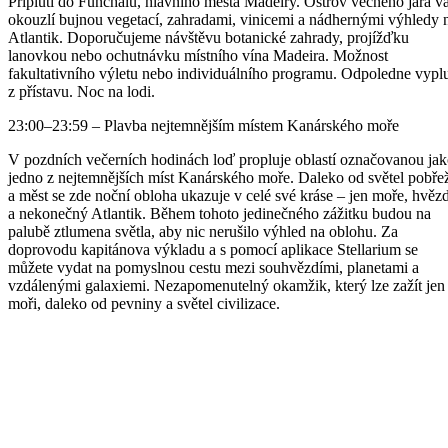
Připlutí do Funchalu, hlavního města Madeiry. Ostrov věčného jara v
okouzlí bujnou vegetací, zahradami, vinicemi a nádhernými výhledy 
Atlantik. Doporučujeme návštěvu botanické zahrady, projížďku
lanovkou nebo ochutnávku místního vína Madeira. Možnost
fakultativního výletu nebo individuálního programu. Odpoledne vyplu
z přístavu. Noc na lodi.
23:00–23:59 – Plavba nejtemnějším místem Kanárského moře
V pozdních večerních hodinách loď propluje oblastí označovanou ja
jedno z nejtemnějších míst Kanárského moře. Daleko od světel pobře
a měst se zde noční obloha ukazuje v celé své kráse – jen moře, hvěz
a nekonečný Atlantik. Během tohoto jedinečného zážitku budou na
palubě ztlumena světla, aby nic nerušilo výhled na oblohu. Za
doprovodu kapitánova výkladu a s pomocí aplikace Stellarium se
můžete vydat na pomyslnou cestu mezi souhvězdími, planetami a
vzdálenými galaxiemi. Nezapomenutelný okamžik, který lze zažít jen
moři, daleko od pevniny a světel civilizace.