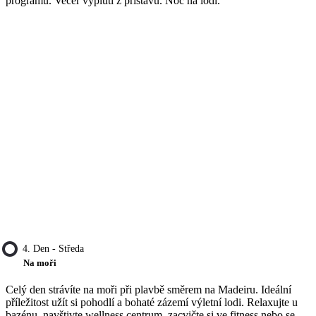
programu. Večer vyplutí z přístavu. Noc na lodi.
4. Den - Středa
Na moři
Celý den strávíte na moři při plavbě směrem na Madeiru. Ideální
příležitost užít si pohodlí a bohaté zázemí výletní lodi. Relaxujte u
bazénu, navštivte wellness centrum, zacvičte si ve fitness nebo se