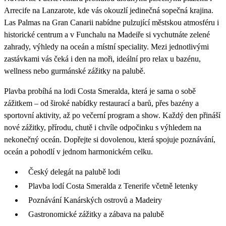
Arrecife na Lanzarote, kde vás okouzlí jedinečná sopečná krajina.
Las Palmas na Gran Canarii nabídne pulzující městskou atmosféru i
historické centrum a v Funchalu na Madeiře si vychutnáte zelené
zahrady, výhledy na oceán a místní speciality. Mezi jednotlivými
zastávkami vás čeká i den na moři, ideální pro relax u bazénu,
wellness nebo gurmánské zážitky na palubě.
Plavba probíhá na lodi Costa Smeralda, která je sama o sobě
zážitkem – od široké nabídky restaurací a barů, přes bazény a
sportovní aktivity, až po večerní program a show. Každý den přináší
nové zážitky, přírodu, chutě i chvíle odpočinku s výhledem na
nekonečný oceán. Dopřejte si dovolenou, která spojuje poznávání,
oceán a pohodlí v jednom harmonickém celku.
Český delegát na palubě lodi
Plavba lodí Costa Smeralda z Tenerife včetně letenky
Poznávání Kanárských ostrovů a Madeiry
Gastronomické zážitky a zábava na palubě