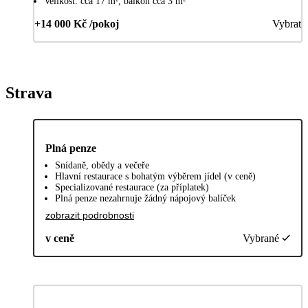
Velikost: cca 17 m², balkon cca 3 m²
+14 000 Kč /pokoj
Vybrat
Strava
Plná penze
Snídaně, obědy a večeře
Hlavní restaurace s bohatým výběrem jídel (v ceně)
Specializované restaurace (za příplatek)
Plná penze nezahrnuje žádný nápojový balíček
zobrazit podrobnosti
v ceně
Vybrané