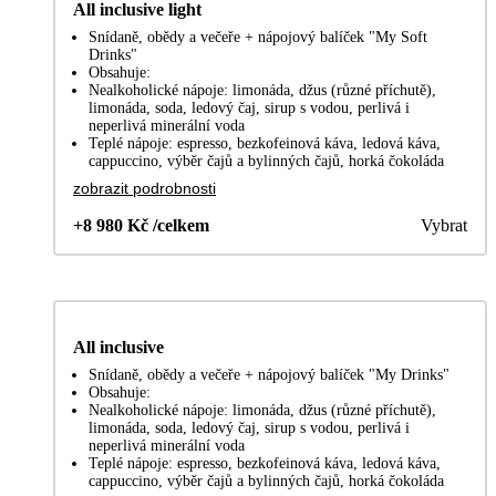
All inclusive light
Snídaně, obědy a večeře + nápojový balíček "My Soft
Drinks"
Obsahuje:
Nealkoholické nápoje: limonáda, džus (různé příchutě),
limonáda, soda, ledový čaj, sirup s vodou, perlivá i
neperlivá minerální voda
Teplé nápoje: espresso, bezkofeinová káva, ledová káva,
cappuccino, výběr čajů a bylinných čajů, horká čokoláda
zobrazit podrobnosti
+8 980 Kč /celkem
Vybrat
All inclusive
Snídaně, obědy a večeře + nápojový balíček "My Drinks"
Obsahuje:
Nealkoholické nápoje: limonáda, džus (různé příchutě),
limonáda, soda, ledový čaj, sirup s vodou, perlivá i
neperlivá minerální voda
Teplé nápoje: espresso, bezkofeinová káva, ledová káva,
cappuccino, výběr čajů a bylinných čajů, horká čokoláda