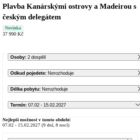
Plavba Kanárskými ostrovy a Madeirou s
českým delegátem
Novinka
37 990 Kč
Osoby
:
2 dospělí
Odkud pojedete
:
Nerozhoduje
Délka pobytu
:
Nerozhoduje
Termín
:
07.02 - 15.02.2027
Únor 2027
Nejlepší možnost v tomto období:
07.02
-
15.02.2027
(9 dní, 8 nocí)
PO
ÚT
ST
ČT
PÁ
SO
NE