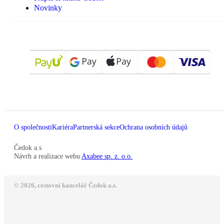
Novinky
O společnosti
Kariéra
Partnerská sekce
Ochrana osobních údajů
Čedok a.s
Návrh a realizace webu
Axabee sp. z. o.o.
© 2026, cestovní kancelář Čedok a.s.