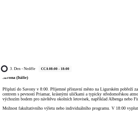
3. Den - Neděle
CCA 08:00 - 18:00
Savona (Itálie)
Připlutí do Savony v 8:00. Příjemné přístavní město na Ligurském pobřeží z
centrem s pevností Priamar, krásnými uličkami a typicky středomořskou atmo
výchozím bodem pro návštěvu okolních letovisek, například Albenga nebo Fi
Možnost fakultativního výletu nebo individuálního programu. V 18:00 vyplutí