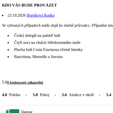
KDO VÁS BUDE PROVÁZET
23.10.2026
Bursíková Radka
Ve vybraných případech může dojít ke změně průvodce. Případná zm
Český delegát na palubě lodi
Čtyři noci na vlnách Středozemního moře
Plavba lodí Costa Fascinosa včetně letenky
Barcelona, Marseille a Savona
5.6
5 hodnocení zákazníků
4.8
Poloha
5.8
Pokoj
5.6
Atrakce v okolí
5.4
6
Dagmar