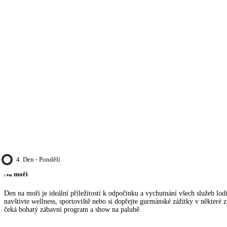
4. Den - Pondělí
Na moři
Den na moři je ideální příležitostí k odpočinku a vychutnání všech služeb lod
navštivte wellness, sportoviště nebo si dopřejte gurmánské zážitky v některé z
čeká bohatý zábavní program a show na palubě.