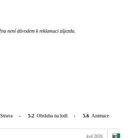
ěna není důvodem k reklamaci zájezdu.
Strava
5.2
Obsluha na lodi
5.6
Animace
kvě 2026
6
Jan