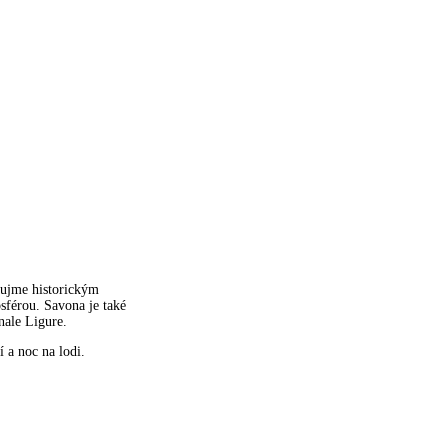
aujme historickým
sférou. Savona je také
nale Ligure.
 a noc na lodi.