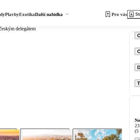
zdy
Plavby
Exotika
Další nabídka
Pro vás
St
 českým delegátem
O
D
T
Ne
23
(5