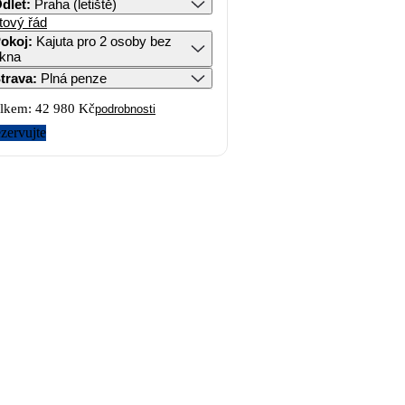
dlet
:
Praha (letiště)
tový řád
okoj
:
Kajuta pro 2 osoby bez
kna
trava
:
Plná penze
lkem:
42 980 Kč
podrobnosti
zervujte