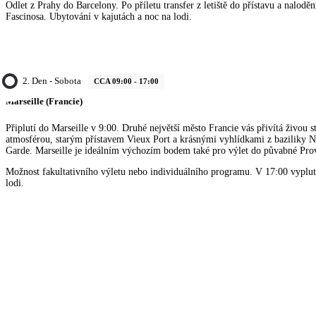
Odlet z Prahy do Barcelony. Po příletu transfer z letiště do přístavu a nalodě
Fascinosa. Ubytování v kajutách a noc na lodi.
2. Den - Sobota
CCA 09:00 - 17:00
Marseille (Francie)
Připlutí do Marseille v 9:00. Druhé největší město Francie vás přivítá živou
atmosférou, starým přístavem Vieux Port a krásnými vyhlídkami z baziliky 
Garde. Marseille je ideálním výchozím bodem také pro výlet do půvabné Pro
Možnost fakultativního výletu nebo individuálního programu. V 17:00 vyplu
lodi.