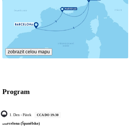
zobrazit celou mapu
Program
1. Den - Pátek
CCA DO 19:30
Barcelona (Španělsko)