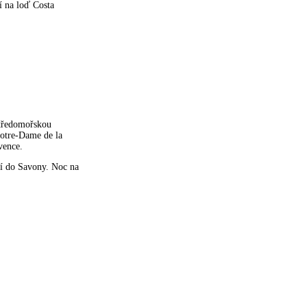
ní na loď Costa
 středomořskou
Notre-Dame de la
vence.
tí do Savony. Noc na