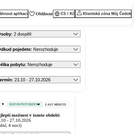
áhnout aplikaci
Oblíbené
CS / Kč
Klientská zóna Můj Čedok
Osoby
:
2 dospělí
dkud pojedete
:
Nerozhoduje
élka pobytu
:
Nerozhoduje
ermín
:
23.10 - 27.10.2026
DATUM POTVRZENO
LAST MINUTE
jlepší možnost v tomto období:
.10
-
27.10.2026
 dní, 4 noci)