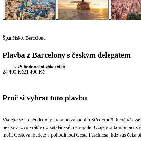
Španělsko, Barcelona
Plavba z Barcelony s českým delegátem
5.6
5 hodnocení zákazníků
24 490 Kč
21 490 Kč
Proč si vybrat tuto plavbu
Vydejte se na pětidenní plavbu po západním Středomoří, která vás za
než se znovu vrátíte do katalánské metropole. Užijete si kombinaci 
moři. Cestovat budete v pohodlí lodi Costa Fascinosa, kde vás čeká př