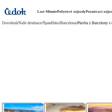
Last Minute
Pobytové zájezdy
Poznávací záje
více fotografií (39)
Dovolená
/
Naše destinace
/
Španělsko
/
Barcelona
/
Plavba z Barcelony s