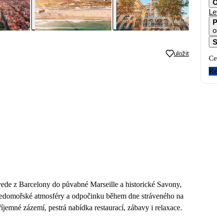
O
Le
P
o
S
uložit
Ce
Re
vede z Barcelony do půvabné Marseille a historické Savony,
středomořské atmosféry a odpočinku během dne stráveného na
íjemné zázemí, pestrá nabídka restaurací, zábavy i relaxace.