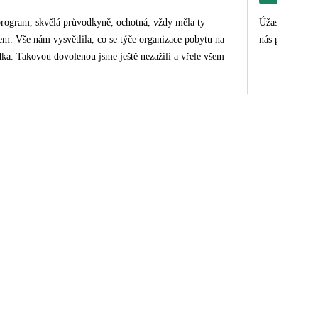
 program, skvělá průvodkyně, ochotná, vždy měla ty
Úžasná dovolená na lodi. Zážitek na celý
em. Vše nám vysvětlila, co se týče organizace pobytu na
nás provázela.
dka. Takovou dovolenou jsme ještě nezažili a vřele všem