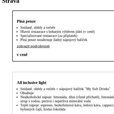
Strava
Plná penze
Snídaně, obědy a večeře
Hlavní restaurace s bohatým výběrem jídel (v ceně)
Specializované restaurace (za příplatek)
Plná penze nezahrnuje žádný nápojový balíček
zobrazit podrobnosti
v ceně
All inclusive light
Snídaně, obědy a večeře + nápojový balíček "My Soft Drinks"
Obsahuje:
Nealkoholické nápoje: limonáda, džus (různé příchutě), limonáda
sirup s vodou, perlivá i neperlivá minerální voda
Teplé nápoje: espresso, bezkofeinová káva, ledová káva, cappucc
bylinných čajů, horká čokoláda