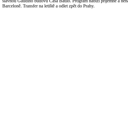
slavnou Gaudího budovu Casa Batlló. Program nabízí příjemné a nen
Barceloně. Transfer na letiště a odlet zpět do Prahy.