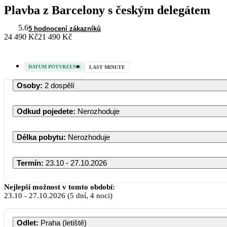
Plavba z Barcelony s českým delegátem
5.6
5 hodnocení zákazníků
24 490 Kč
21 490 Kč
DATUM POTVRZENO
LAST MINUTE
Osoby
:
2 dospělí
Odkud pojedete
:
Nerozhoduje
Délka pobytu
:
Nerozhoduje
Termín
:
23.10 - 27.10.2026
Říjen 2026
Nejlepší možnost v tomto období:
23.10
-
27.10.2026
(5 dní, 4 noci)
PO
ÚT
ST
ČT
PÁ
SO
NE
Odlet
:
Praha (letiště)