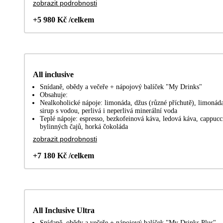
zobrazit podrobnosti
+5 980 Kč /celkem
All inclusive
Snídaně, obědy a večeře + nápojový balíček "My Drinks"
Obsahuje:
Nealkoholické nápoje: limonáda, džus (různé příchutě), limonáda
sirup s vodou, perlivá i neperlivá minerální voda
Teplé nápoje: espresso, bezkofeinová káva, ledová káva, cappucc
bylinných čajů, horká čokoláda
zobrazit podrobnosti
+7 180 Kč /celkem
All Inclusive Ultra
Snídaně, obědy a večeře + nápojový balíček "My Drinks Plus"