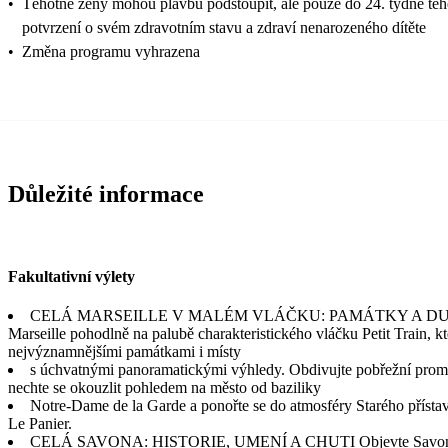
•
Těhotné ženy mohou plavbu podstoupit, ale pouze do 24. týdne těho
potvrzení o svém zdravotním stavu a zdraví nenarozeného dítěte
•
Změna programu vyhrazena
Důležité informace
Fakultativní výlety
CELÁ MARSEILLE V MALÉM VLÁČKU: PAMÁTKY A DUŠE
Marseille pohodlně na palubě charakteristického vláčku Petit Train, k
nejvýznamnějšími památkami i místy
s úchvatnými panoramatickými výhledy. Obdivujte pobřežní pro
nechte se okouzlit pohledem na město od baziliky
Notre-Dame de la Garde a ponořte se do atmosféry Starého přístavu
Le Panier.
CELÁ SAVONA: HISTORIE, UMENÍ A CHUTI Objevte Savonu b