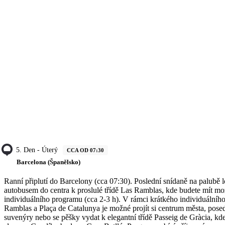
5. Den - Úterý
CCA OD 07:30
Barcelona (Španělsko)
Ranní připlutí do Barcelony (cca 07:30). Poslední snídaně na palubě lo
autobusem do centra k proslulé třídě Las Ramblas, kde budete mít mo
individuálního programu (cca 2-3 h). V rámci krátkého individuálního
Ramblas a Plaça de Catalunya je možné projít si centrum města, pose
suvenýry nebo se pěšky vydat k elegantní třídě Passeig de Gràcia, kd