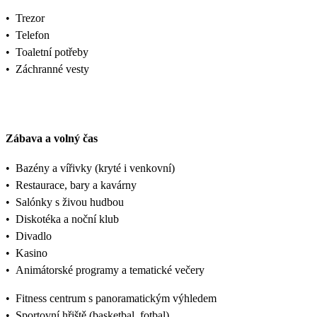
•
Trezor
•
Telefon
•
Toaletní potřeby
•
Záchranné vesty
Zábava a volný čas
•
Bazény a vířivky (kryté i venkovní)
•
Restaurace, bary a kavárny
•
Salónky s živou hudbou
•
Diskotéka a noční klub
•
Divadlo
•
Kasino
•
Animátorské programy a tematické večery
•
Fitness centrum s panoramatickým výhledem
•
Sportovní hřiště (basketbal, fotbal)