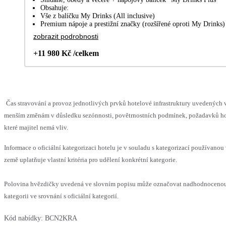
Obsahuje:
Vše z balíčku My Drinks (All inclusive)
Premium nápoje a prestižní značky (rozšířené oproti My Drinks)
zobrazit podrobnosti
+11 980 Kč /celkem
Čas stravování a provoz jednotlivých prvků hotelové infrastruktury uvedených
menším změnám v důsledku sezónnosti, povětrnostních podmínek, požadavků hos
které majitel nemá vliv.
Informace o oficiální kategorizaci hotelu je v souladu s kategorizací používanou
země uplatňuje vlastní kritéria pro udělení konkrétní kategorie.
Polovina hvězdičky uvedená ve slovním popisu může označovat nadhodnocen
kategorii ve srovnání s oficiální kategorií.
Kód nabídky:
BCN2KRA