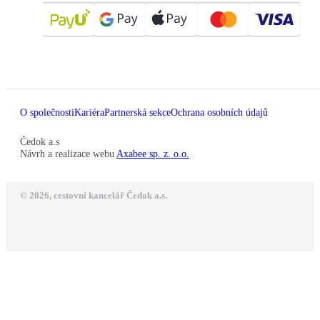
O společnosti
Kariéra
Partnerská sekce
Ochrana osobních údajů
Čedok a.s
Návrh a realizace webu
Axabee sp. z. o.o.
© 2026, cestovní kancelář Čedok a.s.