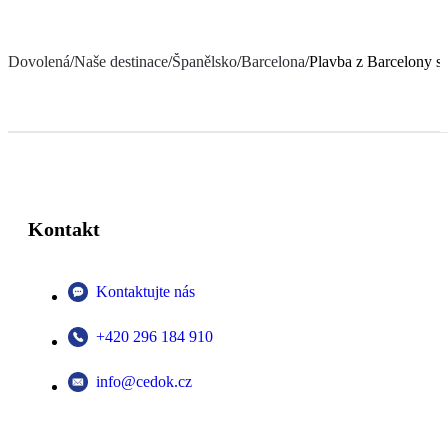
Dovolená
/
Naše destinace
/
Španělsko
/
Barcelona
/
Plavba z Barcelony s
Kontakt
Kontaktujte nás
+420 296 184 910
info@cedok.cz