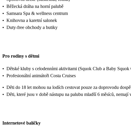
•
Běžecká dráha na horní palubě
•
Samsara Spa & wellness centrum
•
Knihovna a karetní salonek
•
Duty-free obchody a butiky
Pro rodiny s dětmi
•
Dětské kluby s celodenními aktivitami (Squok Club a Baby Squok
•
Profesionální animátoři Costa Cruises
•
Děti do 18 let mohou na lodích cestovat pouze za doprovodu dospě
•
Děti, které jsou v době nástupu na palubu mladší 6 měsíců, nemají
Internetové balíčky