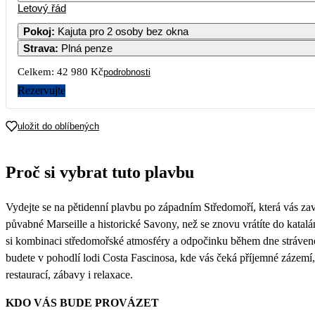
Letový řád
1
2
3
4
Pokoj
:
Kajuta pro 2 osoby bez okna
Strava
:
Plná penze
5
6
7
8
9
10
11
Celkem:
42 980 Kč
podrobnosti
12
13
14
15
16
17
18
Rezervujte
19
20
21
22
23
24
25
uložit do oblíbených
21 490
26
27
28
29
30
31
Proč si vybrat tuto plavbu
Vydejte se na pětidenní plavbu po západním Středomoří, která vás za
půvabné Marseille a historické Savony, než se znovu vrátíte do katalá
si kombinaci středomořské atmosféry a odpočinku během dne stráven
budete v pohodlí lodi Costa Fascinosa, kde vás čeká příjemné zázemí,
restaurací, zábavy i relaxace.
KDO VÁS BUDE PROVÁZET