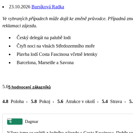
23.10.2026
Bursíková Radka
Ve vybraných případech může dojít ke změně průvodce. Případná z
reklamaci zájezdu.
Český delegát na palubě lodi
Čtyři noci na vlnách Středozemního moře
Plavba lodí Costa Fascinosa včetně letenky
Barcelona, Marseille a Savona
5.6
5 hodnocení zákazníků
4.8
Poloha
5.8
Pokoj
5.6
Atrakce v okolí
5.4
Strava
5
6
Dagmar
Včera jsme se vrátili z lodního zájezdu s Costa Fascinosa. Dobře 