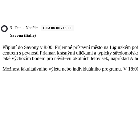
3. Den - Neděle
CCA 08:00 - 18:00
Savona (Itálie)
Připlutí do Savony v 8:00. Příjemné přístavní město na Ligurském po
centrem s pevností Priamar, krásnými uličkami a typicky středomořsk
také výchozím bodem pro návštěvu okolních letovisek, například Alb
Možnost fakultativního výletu nebo individuálního programu. V 18:00 