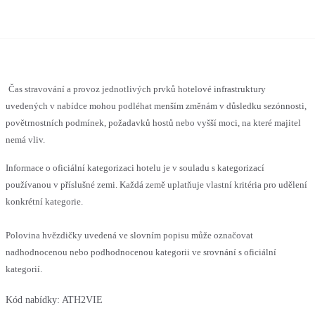
Čas stravování a provoz jednotlivých prvků hotelové infrastruktury
uvedených v nabídce mohou podléhat menším změnám v důsledku sezónnosti,
povětrnostních podmínek, požadavků hostů nebo vyšší moci, na které majitel
nemá vliv.
Informace o oficiální kategorizaci hotelu je v souladu s kategorizací
používanou v příslušné zemi. Každá země uplatňuje vlastní kritéria pro udělení
konkrétní kategorie.
Polovina hvězdičky uvedená ve slovním popisu může označovat
nadhodnocenou nebo podhodnocenou kategorii ve srovnání s oficiální
kategorií.
Kód nabídky:
ATH2VIE