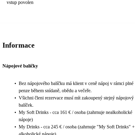
vstup povolen
Informace
Nápojové balíčky
•
Bez nápojového balíčku má klient v ceně nápoj v rámci plné
penze během snídaně, obědu a večeře.
•
Všichni členi rezervace musí mít zakoupený stejný nápojový
balíček.
•
My Soft Drinks - cca 161 € / osoba (zahrnuje nealkoholické
nápoje)
•
My Drinks - cca 245 € / osoba (zahrnuje "My Soft Drinks" +
alkoholické nápoje)