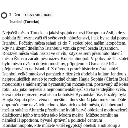
3. Den
CCA 07:00 - 18:00
Istanbul (Turecko)
Největší město Turecka a jakási spojnice mezi Evropou a Asií, kde v
poklidu žijí vyznavači tří světových náboženství, i tak by se dal popsa
Istanbul. Počátky města sahají až do 7. století před naším letopočtem,
kdy na území dnešního Istanbulu vznikla první osada Byzantion.
Rozkvět města však nastal ve chvíli, když se sem přesunulo hlavní
město Říma a začalo nést název Konstantinopol. V polovině 15. stolet
bylo město ovšem dobyto muslimy, připojeno k Osmanské říši a
přejmenováno na Istanbul. Z důvodu pestré historie města nabízí
Istanbul velké množství památek z různých období a kultur. Jendou z
nejproslulejších staveb je rozhodně chrám Hagia Sophia (Chrám Boží
moudrosti) s nádhernými byzantskými mozaikami, postavený už kol
roku 532 jako největší a nejmonumentálnější stavba tehdejšího světa,
která měla reprezentovat sílu a bohatství Byzantské říše. Později byla
Hagia Sophia přestavěna na mešitu a dnes slouží jako muzeum. Dále
doporučujeme navštívit jednu z hlavních ozdob města, dechberoucí
mešitu sultána Ahmeda přezdívané kvůli barvě obložení modrozelen
dlaždicemi jejího interiéru jako Modrá mešita. Můžete zamířit na
náměstí Hippodrom, bývalé správní a politické centrum
Konstantinopole, kde můžete vidět egyptský obelisk Hadí sloup a