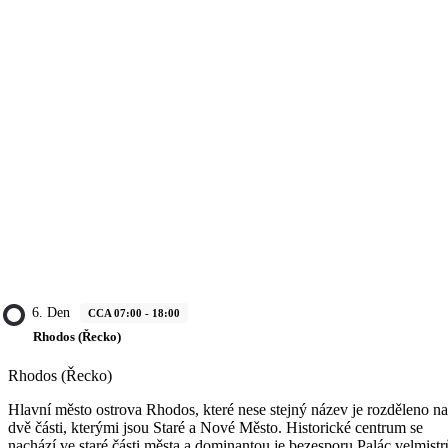
6. Den
CCA 07:00 - 18:00
Rhodos (Řecko)
Rhodos (Řecko)
Hlavní město ostrova Rhodos, které nese stejný název je rozděleno na
dvě části, kterými jsou Staré a Nové Město. Historické centrum se
nachází ve staré části města a dominantou je bezesporu Palác velmistr