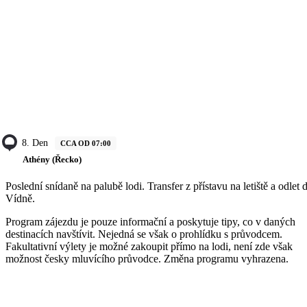
8. Den
CCA OD 07:00
Athény (Řecko)
Poslední snídaně na palubě lodi. Transfer z přístavu na letiště a odlet 
Vídně.
Program zájezdu je pouze informační a poskytuje tipy, co v daných
destinacích navštívit. Nejedná se však o prohlídku s průvodcem.
Fakultativní výlety je možné zakoupit přímo na lodi, není zde však
možnost česky mluvícího průvodce. Změna programu vyhrazena.