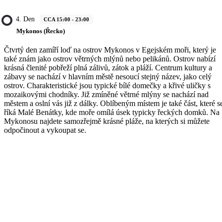
4. Den
CCA 15:00 - 23:00
Mykonos (Řecko)
Čtvrtý den zamíří loď na ostrov Mykonos v Egejském moři, který je
také znám jako ostrov větrných mlýnů nebo pelikánů. Ostrov nabízí
krásná členité pobřeží plná zálivů, zátok a pláží. Centrum kultury a
zábavy se nachází v hlavním městě nesoucí stejný název, jako celý
ostrov. Charakteristické jsou typické bílé domečky a křivé uličky s
mozaikovými chodníky. Již zmíněné větrné mlýny se nachází nad
městem a oslní vás již z dálky. Oblíbeným místem je také část, které s
říká Malé Benátky, kde moře omílá úsek typicky řeckých domků. Na
Mykonosu najdete samozřejmě krásné pláže, na kterých si můžete
odpočinout a vykoupat se.