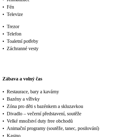
•
Fén
•
Televize
•
Trezor
•
Telefon
•
Toaletní potřeby
•
Záchranné vesty
Zábava a volný čas
•
Restaurace, bary a kavárny
•
Bazény a vířivky
•
Zóna pro děti s bazénkem a skluzavkou
•
Divadlo – večerní představení, soutěže
•
Velké množství duty free obchodů
•
Animační programy (soutěže, tanec, posilování)
•
Kasino