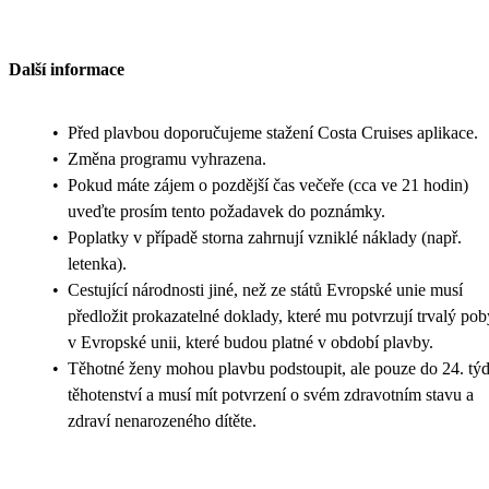
Další informace
•
Před plavbou doporučujeme stažení Costa Cruises aplikace.
•
Změna programu vyhrazena.
•
Pokud máte zájem o pozdější čas večeře (cca ve 21 hodin)
uveďte prosím tento požadavek do poznámky.
•
Poplatky v případě storna zahrnují vzniklé náklady (např.
letenka).
•
Cestující národnosti jiné, než ze států Evropské unie musí
předložit prokazatelné doklady, které mu potvrzují trvalý pob
v Evropské unii, které budou platné v období plavby.
•
Těhotné ženy mohou plavbu podstoupit, ale pouze do 24. tý
těhotenství a musí mít potvrzení o svém zdravotním stavu a
zdraví nenarozeného dítěte.