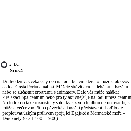
2. Den
Na moři
Druhý den vás čeká celý den na lodi, během kterého můžete objevova
co loď Costa Fortuna nabízí. Můžete strávit den na lehátku u bazénu
nebo se zúčastnit programu s animátory. Dále vás může nalákat
k relaxaci Spa centrum nebo pro ty aktivnější je na lodi fitness centru
Na lodi jsou také rozmístěny salónky s živou hudbou nebo divadlo, 
můžete večer zamířit na pěvecké a taneční představení. Loď bude
proplouvat úzkým průlivem spojující Egejské a Marmarské moře –
Dardanely (cca 17:00 - 19:00)