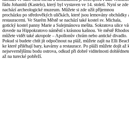
řádu Johanitů (Kastelo), který byl vystaven ve 14. století. Nyní se zde
nachází archeologické muzeum. Můžete si zde užít příjemnou
procházku po středověkých uličkách, které jsou lemovány obchůdky 
restauracemi. Ve Starém Městě se nachází také kostel sv. Michala,
gotický kostel panny Marie a Sulejmánova mešita. Sokratova ulice vá
dovede na Hippokratovo náměstí s krásnou kašnou. Ve městě Rhodos
můžete vidět také akropole – Apollonův chrám nebo antické divadlo.
Pokud si budete chtít jít odpočinout na pláž, můžete zajít na Elli Beac
ke které přiléhají bary, kavárny a restaurace. Po pláži můžete dojít až 
nejsevernějšímu bodu ostrova, odkud při dobré viditelnosti dohlédnet
až na turecké pobřeží.