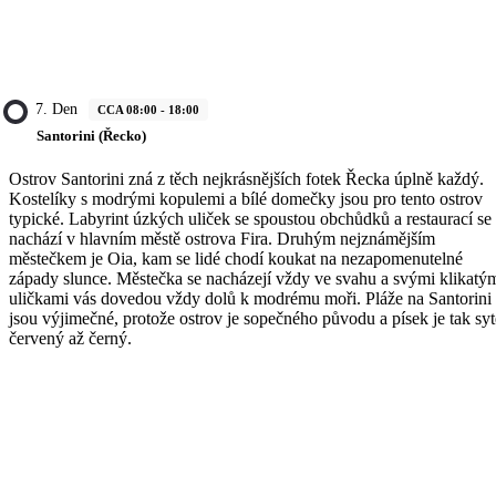
7. Den
CCA 08:00 - 18:00
Santorini (Řecko)
Ostrov Santorini zná z těch nejkrásnějších fotek Řecka úplně každý.
Kostelíky s modrými kopulemi a bílé domečky jsou pro tento ostrov
typické. Labyrint úzkých uliček se spoustou obchůdků a restaurací se
nachází v hlavním městě ostrova Fira. Druhým nejznámějším
městečkem je Oia, kam se lidé chodí koukat na nezapomenutelné
západy slunce. Městečka se nacházejí vždy ve svahu a svými klikatý
uličkami vás dovedou vždy dolů k modrému moři. Pláže na Santorini
jsou výjimečné, protože ostrov je sopečného původu a písek je tak syt
červený až černý.