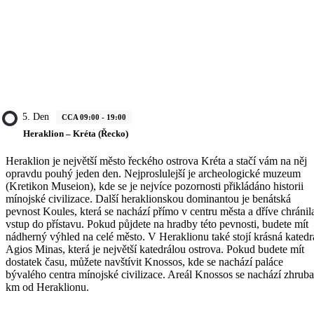
5. Den
CCA 09:00 - 19:00
Heraklion – Kréta (Řecko)
Heraklion je největší město řeckého ostrova Kréta a stačí vám na něj
opravdu pouhý jeden den. Nejproslulejší je archeologické muzeum
(Kretikon Museion), kde se je nejvíce pozornosti přikládáno historii
mínojské civilizace. Další heraklionskou dominantou je benátská
pevnost Koules, která se nachází přímo v centru města a dříve chránil
vstup do přístavu. Pokud půjdete na hradby této pevnosti, budete mít
nádherný výhled na celé město. V Heraklionu také stojí krásná katedr
Agios Minas, která je největší katedrálou ostrova. Pokud budete mít
dostatek času, můžete navštívit Knossos, kde se nachází paláce
bývalého centra mínojské civilizace. Areál Knossos se nachází zhruba
km od Heraklionu.