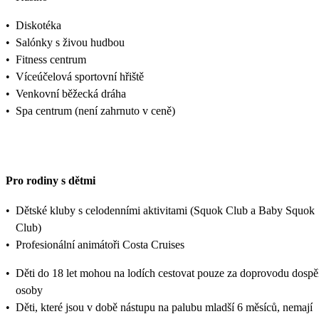
•
Diskotéka
•
Salónky s živou hudbou
•
Fitness centrum
•
Víceúčelová sportovní hřiště
•
Venkovní běžecká dráha
•
Spa centrum (není zahrnuto v ceně)
Pro rodiny s dětmi
•
Dětské kluby s celodenními aktivitami (Squok Club a Baby Squok
Club)
•
Profesionální animátoři Costa Cruises
•
Děti do 18 let mohou na lodích cestovat pouze za doprovodu dospě
osoby
•
Děti, které jsou v době nástupu na palubu mladší 6 měsíců, nemají