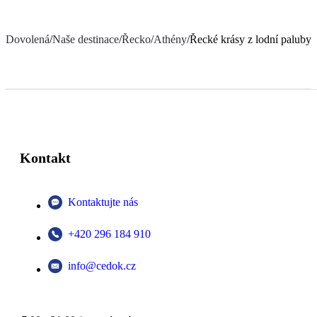
Dovolená
/
Naše destinace
/
Řecko
/
Athény
/
Řecké krásy z lodní paluby
Kontakt
Kontaktujte nás
+420 296 184 910
info@cedok.cz