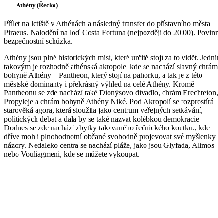
Athény (Řecko)
Přílet na letiště v Athénách a následný transfer do přístavního města
Piraeus. Nalodění na loď Costa Fortuna (nejpozději do 20:00). Povin
bezpečnostní schůzka.
Athény jsou plné historických míst, které určitě stojí za to vidět. Jedn
takovým je rozhodně athénská akropole, kde se nachází slavný chrám
bohyně Athény – Pantheon, který stojí na pahorku, a tak je z této
městské dominanty i překrásný výhled na celé Athény. Kromě
Pantheonu se zde nachází také Dionýsovo divadlo, chrám Erechteion,
Propyleje a chrám bohyně Athény Niké. Pod Akropolí se rozprostírá
starověká agora, která sloužila jako centrum veřejných setkávání,
politických debat a dala by se také nazvat kolébkou demokracie.
Dodnes se zde nachází zbytky takzvaného řečnického koutku., kde
dříve mohli plnohodnotní občané svobodně projevovat své myšlenky 
názory. Nedaleko centra se nachází pláže, jako jsou Glyfada, Alimos
nebo Vouliagmeni, kde se můžete vykoupat.