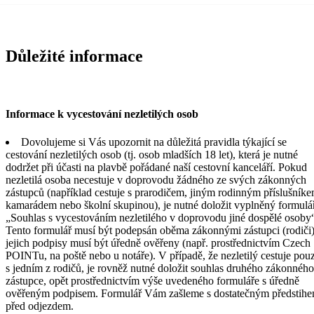
Důležité informace
Informace k vycestování nezletilých osob
Dovolujeme si Vás upozornit na důležitá pravidla týkající se
cestování nezletilých osob (tj. osob mladších 18 let), která je nutné
dodržet při účasti na plavbě pořádané naší cestovní kanceláří. Pokud
nezletilá osoba necestuje v doprovodu žádného ze svých zákonných
zástupců (například cestuje s prarodičem, jiným rodinným příslušníke
kamarádem nebo školní skupinou), je nutné doložit vyplněný formulá
„Souhlas s vycestováním nezletilého v doprovodu jiné dospělé osoby
Tento formulář musí být podepsán oběma zákonnými zástupci (rodiči)
jejich podpisy musí být úředně ověřeny (např. prostřednictvím Czech
POINTu, na poště nebo u notáře). V případě, že nezletilý cestuje pou
s jedním z rodičů, je rovněž nutné doložit souhlas druhého zákonného
zástupce, opět prostřednictvím výše uvedeného formuláře s úředně
ověřeným podpisem. Formulář Vám zašleme s dostatečným předstih
před odjezdem.