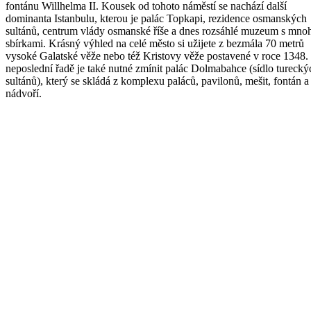
fontánu Willhelma II. Kousek od tohoto náměstí se nachází další
dominanta Istanbulu, kterou je palác Topkapi, rezidence osmanských
sultánů, centrum vlády osmanské říše a dnes rozsáhlé muzeum s mno
sbírkami. Krásný výhled na celé město si užijete z bezmála 70 metrů
vysoké Galatské věže nebo též Kristovy věže postavené v roce 1348.
neposlední řadě je také nutné zmínit palác Dolmabahce (sídlo turecký
sultánů), který se skládá z komplexu paláců, pavilonů, mešit, fontán a
nádvoří.