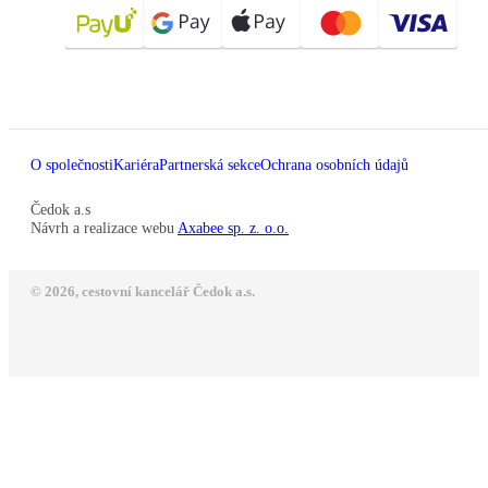
O společnosti
Kariéra
Partnerská sekce
Ochrana osobních údajů
Čedok a.s
Návrh a realizace webu
Axabee sp. z. o.o.
© 2026, cestovní kancelář Čedok a.s.