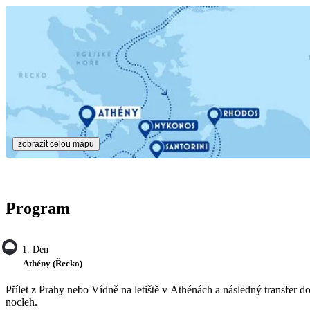
zobrazit celou mapu
Program
1. Den
Athény (Řecko)
Přílet z Prahy nebo Vídně na letiště v Athénách a následný transfer d
nocleh.