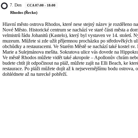
7. Den
CCA 07:00 - 18:00
Rhodos (Řecko)
Hlavní město ostrova Rhodos, které nese stejný název je rozděleno na 
Nové Město. Historické centrum se nachází ve staré části města a do
velmistrů řádu Johanitů (Kastelo), který byl vystaven ve 14. století. 
muzeum. Můžete si zde užít příjemnou procházku po středověkých ul
obchůdky a restauracemi. Ve Starém Městě se nachází také kostel sv. 
Marie a Sulejmánova mešita. Sokratova ulice vás dovede na Hippokra
Ve městě Rhodos můžete vidět také akropole – Apollonův chrám nebo
budete chtít jít odpočinout na pláž, můžete zajít na Elli Beach, ke kter
restaurace. Po pláži můžete dojít až k nejsevernějšímu bodu ostrova, o
dohlédnete až na turecké pobřeží.