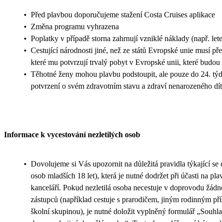
•
Před plavbou doporučujeme stažení Costa Cruises aplikace
•
Změna programu vyhrazena
•
Poplatky v případě storna zahrnují vzniklé náklady (např. let
•
Cestující národnosti jiné, než ze států Evropské unie musí př
které mu potvrzují trvalý pobyt v Evropské unii, které budou
•
Těhotné ženy mohou plavbu podstoupit, ale pouze do 24. týdn
potvrzení o svém zdravotním stavu a zdraví nenarozeného dít
Informace k vycestování nezletilých osob
•
Dovolujeme si Vás upozornit na důležitá pravidla týkající se c
osob mladších 18 let), která je nutné dodržet při účasti na pl
kanceláří. Pokud nezletilá osoba necestuje v doprovodu žád
zástupců (například cestuje s prarodičem, jiným rodinným p
školní skupinou), je nutné doložit vyplněný formulář „Souhla