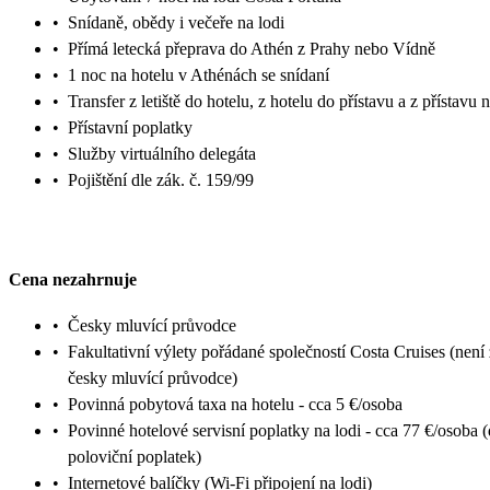
•
Snídaně, obědy i večeře na lodi
•
Přímá letecká přeprava do Athén z Prahy nebo Vídně
•
1 noc na hotelu v Athénách se snídaní
•
Transfer z letiště do hotelu, z hotelu do přístavu a z přístavu n
•
Přístavní poplatky
•
Služby virtuálního delegáta
•
Pojištění dle zák. č. 159/99
Cena nezahrnuje
•
Česky mluvící průvodce
•
Fakultativní výlety pořádané společností Costa Cruises (není
česky mluvící průvodce)
•
Povinná pobytová taxa na hotelu - cca 5 €/osoba
•
Povinné hotelové servisní poplatky na lodi - cca 77 €/osoba (
poloviční poplatek)
•
Internetové balíčky (Wi-Fi připojení na lodi)