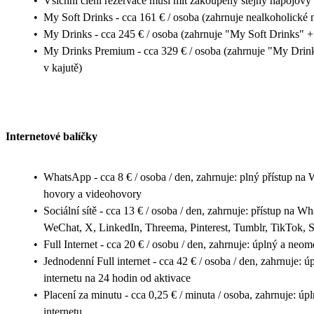
•
Všichni členi rezervace musí mít zakoupený stejný nápojový 
•
My Soft Drinks - cca 161 € / osoba (zahrnuje nealkoholické 
•
My Drinks - cca 245 € / osoba (zahrnuje "My Soft Drinks" +
•
My Drinks Premium - cca 329 € / osoba (zahrnuje "My Drin
v kajutě)
Internetové balíčky
•
WhatsApp - cca 8 € / osoba / den, zahrnuje: plný přístup na
hovory a videohovory
•
Sociální sítě - cca 13 € / osoba / den, zahrnuje: přístup na 
WeChat, X, LinkedIn, Threema, Pinterest, Tumblr, TikTok, 
•
Full Internet - cca 20 € / osobu / den, zahrnuje: úplný a neom
•
Jednodenní Full internet - cca 42 € / osoba / den, zahrnuje: 
internetu na 24 hodin od aktivace
•
Placení za minutu - cca 0,25 € / minuta / osoba, zahrnuje: ú
internetu