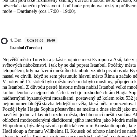
Na lodi jsou také rozmístěny salónky s živou hudbou nebo divadlo, k
pěvecké a taneční představení. Loď bude proplouvat úzkým průlivem
moře – Dardanely (cca 17:00 - 19:00).
4. Den
CCA 07:00 - 18:00
Istanbul (Turecko)
Největší město Turecka a jakási spojnice mezi Evropou a Asií, kde v p
světových náboženství, i tak by se dal popsat Istanbul. Počátky města s
letopočtem, kdy na území dnešního Istanbulu vznikla první osada By
nastal ve chvíli, když se sem přesunulo hlavní město Říma a začalo n
V polovině 15. století bylo město ovšem dobyto muslimy, připojeno 
na Istanbul. Z důvodu pestré historie města nabízí Istanbul velké mn
kultur. Jendou z nejproslulejších staveb je rozhodně chrám Hagia So
nádhernými byzantskými mozaikami, postavený už kolem roku 532 jak
nejmonumentálnější stavba tehdejšího světa, která měla reprezentovat s
Později byla Hagia Sophia přestavěna na mešitu a dnes slouží jako
navštívit jednu z hlavních ozdob města, dechberoucí mešitu sultána 
obložení modrozelenými dlaždicemi jejího interiéru jako Modrá mešit
Hippodrom, bývalé správní a politické centrum Konstantinopole, kde 
Hadí sloup a fontánu Willhelma II. Kousek od tohoto náměstí se nachá
kterou je palác Topkapi, rezidence osmanských sultánů, centrum vlád