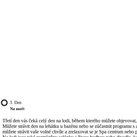
3. Den
Na moři
Třetí den vás čeká celý den na lodi, během kterého můžete objevovat,
Můžete strávit den na lehátku u bazénu nebo se zúčastnit programu s 
můžete strávit vaše volné chvíle a zrelaxovat se je Spa centrum nebo pr