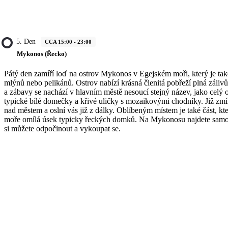
5. Den
CCA 15:00 - 23:00
Mykonos (Řecko)
Pátý den zamíří loď na ostrov Mykonos v Egejském moři, který je tak
mlýnů nebo pelikánů. Ostrov nabízí krásná členitá pobřeží plná zálivů
a zábavy se nachází v hlavním městě nesoucí stejný název, jako celý o
typické bílé domečky a křivé uličky s mozaikovými chodníky. Již zm
nad městem a oslní vás již z dálky. Oblíbeným místem je také část, kt
moře omílá úsek typicky řeckých domků. Na Mykonosu najdete samoz
si můžete odpočinout a vykoupat se.