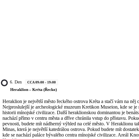
6. Den
CCA 09:00 - 19:00
Heraklion – Kréta (Řecko)
Heraklion je největší město řeckého ostrova Kréta a stačí vám na něj
Nejproslulejší je archeologické muzeum Kretikon Museion, kde se je 
historii mínojské civilizace. Další heraklionskou dominantou je benát
nachází přímo v centru města a dříve chránila vstup do přístavu. Poku
pevnosti, budete mít nádherný výhled na celé město. V Heraklionu tak
Minas, která je největší katedrálou ostrova. Pokud budete mít dostate
kde se nachází paláce bývalého centra mínojské civilizace. Areál Kn