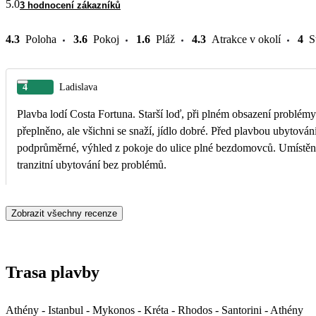
5.0
3 hodnocení zákazníků
4.3
Poloha
3.6
Pokoj
1.6
Pláž
4.3
Atrakce v okolí
4
S
4
Ladislava
Plavba lodí Costa Fortuna. Starší loď, při plném obsazení problém
přeplněno, ale všichni se snaží, jídlo dobré. Před plavbou ubytová
podprůměrné, výhled z pokoje do ulice plné bezdomovců. Umístění
tranzitní ubytování bez problémů.
Zobrazit všechny recenze
Trasa plavby
Athény - Istanbul - Mykonos - Kréta - Rhodos - Santorini - Athény