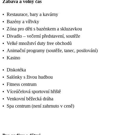
Zábava a volný čas
•
Restaurace, bary a kavárny
•
Bazény a vířivky
•
Zóna pro děti s bazénkem a skluzavkou
•
Divadlo – večerní představení, soutěže
•
Velké množství duty free obchodů
•
Animační programy (soutěže, tanec, posilování)
•
Kasino
•
Diskotéka
•
Salónky s živou hudbou
•
Fitness centrum
•
Víceúčelová sportovní hřiště
•
Venkovní běžecká dráha
•
Spa centrum (není zahrnuto v ceně)