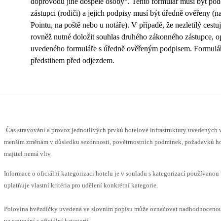
doprovodu jiné dospělé osoby“. Tento formulář musí být p
zástupci (rodiči) a jejich podpisy musí být úředně ověřeny (
Pointu, na poště nebo u notáře). V případě, že nezletilý cestu
rovněž nutné doložit souhlas druhého zákonného zástupce, o
uvedeného formuláře s úředně ověřeným podpisem. Formulá
předstihem před odjezdem.
Čas stravování a provoz jednotlivých prvků hotelové infrastruktury uvedených
menším změnám v důsledku sezónnosti, povětrnostních podmínek, požadavků hos
majitel nemá vliv.
Informace o oficiální kategorizaci hotelu je v souladu s kategorizací používanou
uplatňuje vlastní kritéria pro udělení konkrétní kategorie.
Polovina hvězdičky uvedená ve slovním popisu může označovat nadhodnoceno
ve srovnání s oficiální kategorií.