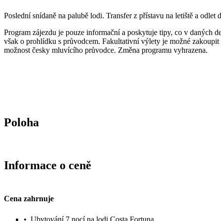
Poslední snídaně na palubě lodi. Transfer z přístavu na letiště a odle
Program zájezdu je pouze informační a poskytuje tipy, co v daných de
však o prohlídku s průvodcem. Fakultativní výlety je možné zakoupit 
možnost česky mluvícího průvodce. Změna programu vyhrazena.
Poloha
Informace o ceně
Cena zahrnuje
•
Ubytování 7 nocí na lodi Costa Fortuna