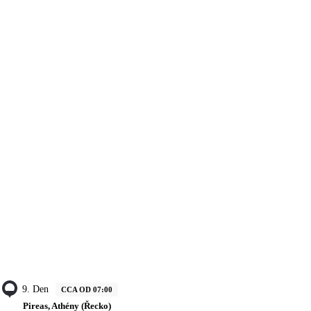
9. Den
CCA OD 07:00
Pireas, Athény (Řecko)