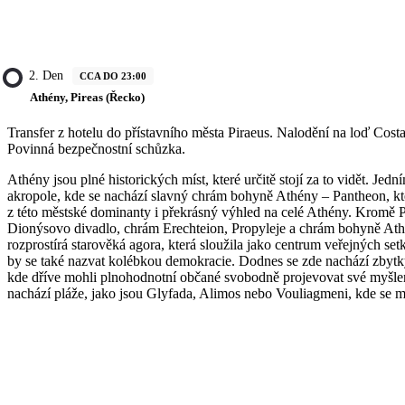
2. Den
CCA DO 23:00
Athény, Pireas (Řecko)
Transfer z hotelu do přístavního města Piraeus. Nalodění na loď Costa
Povinná bezpečnostní schůzka.
Athény jsou plné historických míst, které určitě stojí za to vidět. Je
akropole, kde se nachází slavný chrám bohyně Athény – Pantheon, kter
z této městské dominanty i překrásný výhled na celé Athény. Kromě 
Dionýsovo divadlo, chrám Erechteion, Propyleje a chrám bohyně Ath
rozprostírá starověká agora, která sloužila jako centrum veřejných set
by se také nazvat kolébkou demokracie. Dodnes se zde nachází zbyt
kde dříve mohli plnohodnotní občané svobodně projevovat své myšle
nachází pláže, jako jsou Glyfada, Alimos nebo Vouliagmeni, kde se 