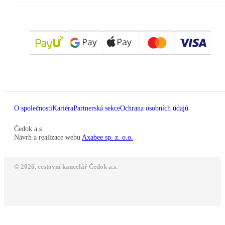
O společnosti
Kariéra
Partnerská sekce
Ochrana osobních údajů
Čedok a.s
Návrh a realizace webu
Axabee sp. z. o.o.
© 2026, cestovní kancelář Čedok a.s.