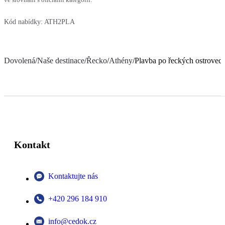
Kód nabídky:
ATH2PLA
Dovolená
/
Naše destinace
/
Řecko
/
Athény
/
Plavba po řeckých ostrovec
Kontakt
Kontaktujte nás
+420 296 184 910
info@cedok.cz