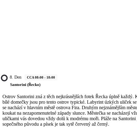
8. Den
CCA 08:00 - 18:00
Santorini (Řecko)
Ostrov Santorini zná z těch nejkrásnějších fotek Řecka úplně každý.
bílé domečky jsou pro tento ostrov typické. Labyrint úzkých uliček s
se nachází v hlavním městě ostrova Fira. Druhým nejznámějším měste
koukat na nezapomenutelné západy slunce. Městečka se nacházejí vž
uličkami vás dovedou vždy dolů k modrému moři. Pláže na Santorini j
sopečného původu a písek je tak sytě červený až černý.