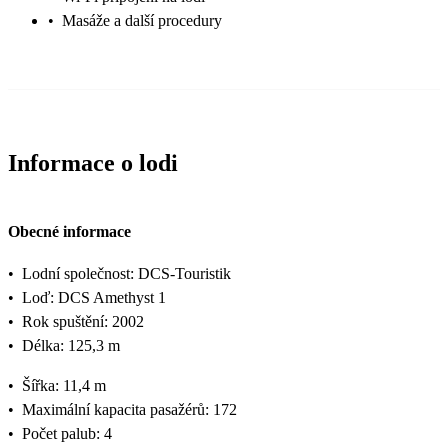
•
Masáže a další procedury
Informace o lodi
Obecné informace
•
Lodní společnost: DCS-Touristik
•
Loď: DCS Amethyst 1
•
Rok spuštění: 2002
•
Délka: 125,3 m
•
Šířka: 11,4 m
•
Maximální kapacita pasažérů: 172
•
Počet palub: 4