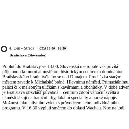
4. Den - Středa
CCA 13:00 - 16:30
Bratislava (Slovensko)
Připlutí do Bratislavy ve 13:00. Slovenská metropole vás přivítá
příjemnou komorní atmosférou, historickým centrem a dominantou
Bratislavského hradu tyčícího se nad Dunajem. Procházka starým
městem zavede k Michalské bráně, Hlavnímu náměstí, Primaciálnímu
paláci či k malebným uličkám s kavárnami a obchůdky. V době adve
je Bratislava obzvlášť půvabná – centrum zdobí vánoční světla a
náměstí lákají na tradiční trhy, lokální speciality a horké nápoje.
Možnost fakultativního výletu s průvodcem nebo individuálního
programu. V 16:30 vyplutí směrem do oblasti Wachau. Noc na lodi.