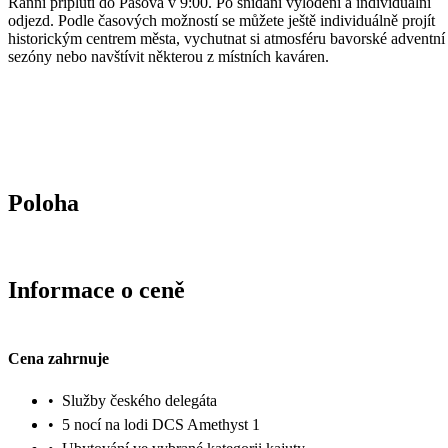
Ranní připlutí do Pasova v 9:00. Po snídani vylodění a individuální
odjezd. Podle časových možností se můžete ještě individuálně projít
historickým centrem města, vychutnat si atmosféru bavorské adventní
sezóny nebo navštívit některou z místních kaváren.
Poloha
Informace o ceně
Cena zahrnuje
•
Služby českého delegáta
•
5 nocí na lodi DCS Amethyst 1