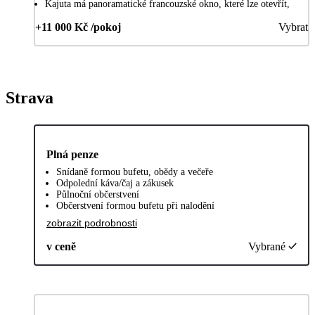
Kajuta má panoramatické francouzské okno, které lze otevřít,
+11 000 Kč /pokoj
Vybrat
Strava
Plná penze
Snídaně formou bufetu, obědy a večeře
Odpolední káva/čaj a zákusek
Půlnoční občerstvení
Občerstvení formou bufetu při nalodění
zobrazit podrobnosti
v ceně
Vybrané