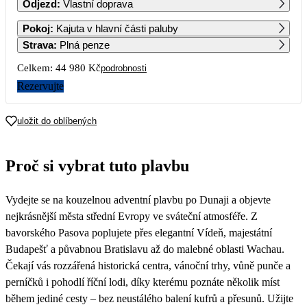
Odjezd
:
Vlastní doprava
1
2
3
4
5
6
Pokoj
:
Kajuta v hlavní části paluby
Strava
:
Plná penze
7
8
9
10
11
12
13
Celkem:
44 980 Kč
podrobnosti
22 490
Rezervujte
14
15
16
17
18
19
20
uložit do oblíbených
21
22
23
24
25
26
27
Proč si vybrat tuto plavbu
28
29
30
31
Vydejte se na kouzelnou adventní plavbu po Dunaji a objevte
nejkrásnější města střední Evropy ve sváteční atmosféře. Z
bavorského Pasova poplujete přes elegantní Vídeň, majestátní
Budapešť a půvabnou Bratislavu až do malebné oblasti Wachau.
Čekají vás rozzářená historická centra, vánoční trhy, vůně punče a
perníčků i pohodlí říční lodi, díky kterému poznáte několik míst
během jediné cesty – bez neustálého balení kufrů a přesunů. Užijte