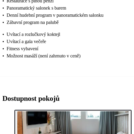
•
Restaurace s plnou penzí
•
Panoramatický salonek s barem
•
Denní hudební program v panoramatickém salonku
•
Zábavní program na palubě
•
Uvítací a rozlučkový koktejl
•
Uvítací a gala večeře
•
Fitness vybavení
•
Možnost masáží (není zahrnuto v ceně)
Dostupnost pokojů