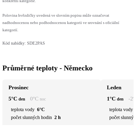
konkrétní kategorie.
Polovina hvězdičky uvedená ve slovním popisu může označovat
nadhodnocenou nebo podhodnocenou kategorii ve srovnání s oficiální
kategorií.
Kód nabídky:
SDE2PAS
Průměrné teploty - Německo
Prosinec
Leden
5
°C
0
°C
1
°C
-2
°
den
noc
den
teplota vody
6°C
teplota vody
počet slunných hodin
2 h
počet slunnýc