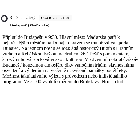
3. Den - Úterý
CCA 09:30 - 21:00
Budapešť (Maďarsko)
Připlutí do Budapešti v 9:30. Hlavní město Maďarska patří k
nejkrásnějším městům na Dunaji a právem se mu přezdívá „perla
Dunaje“. Na jednom břehu se rozkládá historický Budín s Hradním
vrchem a Rybářskou baštou, na druhém živá Pešť s parlamentem,
širokými bulváry a kavárenskou kulturou. V adventním období získá
Budapešť kouzelnou atmosféru díky vánočním trhům, slavnostnímu
osvětlení a výhledům na večerně nasvícené památky podél řeky.
Možnost fakultativního výletu s průvodcem nebo individuálního
programu. Ve 21:00 vyplutí směrem do Bratislavy. Noc na lodi.