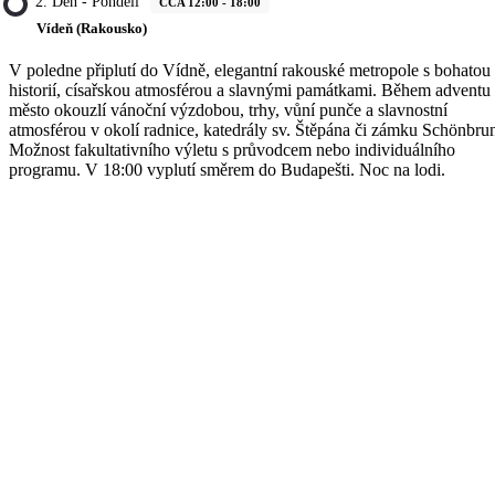
2. Den - Pondělí
CCA 12:00 - 18:00
Vídeň (Rakousko)
V poledne připlutí do Vídně, elegantní rakouské metropole s bohatou
historií, císařskou atmosférou a slavnými památkami. Během adventu
město okouzlí vánoční výzdobou, trhy, vůní punče a slavnostní
atmosférou v okolí radnice, katedrály sv. Štěpána či zámku Schönbru
Možnost fakultativního výletu s průvodcem nebo individuálního
programu. V 18:00 vyplutí směrem do Budapešti. Noc na lodi.