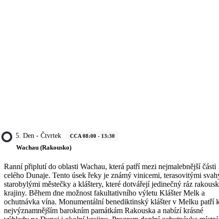
5. Den - Čtvrtek
CCA 08:00 - 13:30
Wachau (Rakousko)
Ranní připlutí do oblasti Wachau, která patří mezi nejmalebnější části
celého Dunaje. Tento úsek řeky je známý vinicemi, terasovitými svah
starobylými městečky a kláštery, které dotvářejí jedinečný ráz rakous
krajiny. Během dne možnost fakultativního výletu Klášter Melk a
ochutnávka vína. Monumentální benediktinský klášter v Melku patří 
nejvýznamnějším barokním památkám Rakouska a nabízí krásné