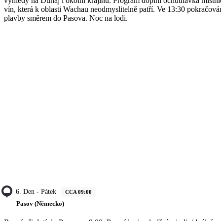
výhledy na Dunaj i okolní krajinu. Program doplní ochutnávka místní
vín, která k oblasti Wachau neodmyslitelně patří. Ve 13:30 pokračová
plavby směrem do Pasova. Noc na lodi.
6. Den - Pátek
CCA 09:00
Pasov (Německo)