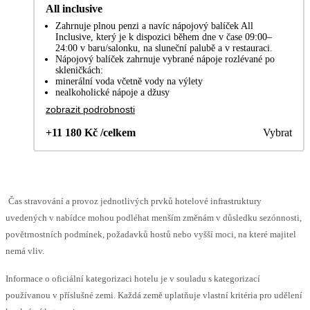
All inclusive
Zahrnuje plnou penzi a navíc nápojový balíček All
Inclusive, který je k dispozici během dne v čase 09:00–
24:00 v baru/salonku, na sluneční palubě a v restauraci.
Nápojový balíček zahrnuje vybrané nápoje rozlévané po
skleničkách:
minerální voda včetně vody na výlety
nealkoholické nápoje a džusy
zobrazit podrobnosti
+11 180 Kč /celkem
Vybrat
Čas stravování a provoz jednotlivých prvků hotelové infrastruktury
uvedených v nabídce mohou podléhat menším změnám v důsledku sezónnosti,
povětrnostních podmínek, požadavků hostů nebo vyšší moci, na které majitel
nemá vliv.
Informace o oficiální kategorizaci hotelu je v souladu s kategorizací
používanou v příslušné zemi. Každá země uplatňuje vlastní kritéria pro udělení