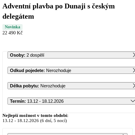
Adventní plavba po Dunaji s českým
delegátem
Novinka
22 490 Kč
Osoby
:
2 dospělí
Odkud pojedete
:
Nerozhoduje
Délka pobytu
:
Nerozhoduje
Termín
:
13.12 - 18.12.2026
Prosinec 2026
Nejlepší možnost v tomto období:
13.12
-
18.12.2026
(6 dní, 5 nocí)
PO
ÚT
ST
ČT
PÁ
SO
NE