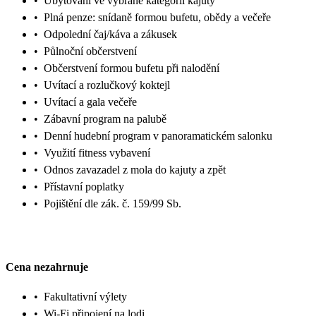
•
Ubytování ve vybrané kategorii kajuty
•
Plná penze: snídaně formou bufetu, obědy a večeře
•
Odpolední čaj/káva a zákusek
•
Půlnoční občerstvení
•
Občerstvení formou bufetu při nalodění
•
Uvítací a rozlučkový koktejl
•
Uvítací a gala večeře
•
Zábavní program na palubě
•
Denní hudební program v panoramatickém salonku
•
Využití fitness vybavení
•
Odnos zavazadel z mola do kajuty a zpět
•
Přístavní poplatky
•
Pojištění dle zák. č. 159/99 Sb.
Cena nezahrnuje
•
Fakultativní výlety
•
Wi-Fi připojení na lodi