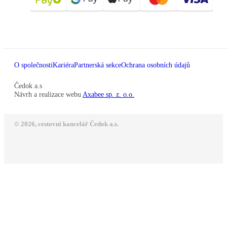
O společnosti
Kariéra
Partnerská sekce
Ochrana osobních údajů
Čedok a.s
Návrh a realizace webu
Axabee sp. z. o.o.
© 2026, cestovní kancelář Čedok a.s.