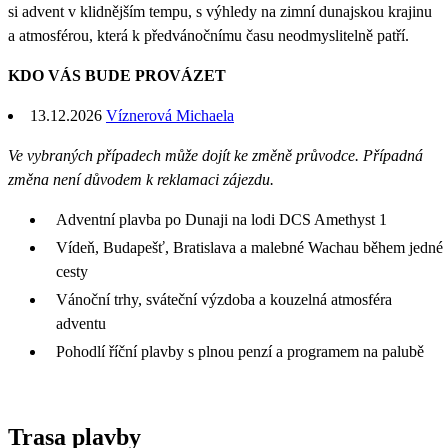
si advent v klidnějším tempu, s výhledy na zimní dunajskou krajinu
a atmosférou, která k předvánočnímu času neodmyslitelně patří.
KDO VÁS BUDE PROVÁZET
13.12.2026
Víznerová Michaela
Ve vybraných případech může dojít ke změně průvodce. Případná
změna není důvodem k reklamaci zájezdu.
Adventní plavba po Dunaji na lodi DCS Amethyst 1
Vídeň, Budapešť, Bratislava a malebné Wachau během jedné
cesty
Vánoční trhy, sváteční výzdoba a kouzelná atmosféra
adventu
Pohodlí říční plavby s plnou penzí a programem na palubě
Trasa plavby