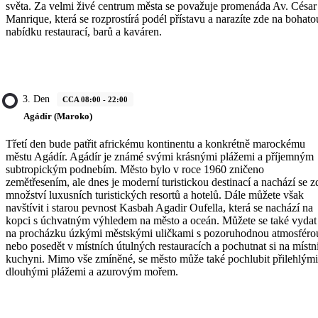
světa. Za velmi živé centrum města se považuje promenáda Av. César
Manrique, která se rozprostírá podél přístavu a narazíte zde na bohato
nabídku restaurací, barů a kaváren.
3. Den
CCA 08:00 - 22:00
Agádír (Maroko)
Třetí den bude patřit africkému kontinentu a konkrétně marockému
městu Agádír. Agádír je známé svými krásnými plážemi a příjemným
subtropickým podnebím. Město bylo v roce 1960 zničeno
zemětřesením, ale dnes je moderní turistickou destinací a nachází se z
množství luxusních turistických resortů a hotelů. Dále můžete však
navštívit i starou pevnost Kasbah Agadir Oufella, která se nachází na
kopci s úchvatným výhledem na město a oceán. Můžete se také vydat
na procházku úzkými městskými uličkami s pozoruhodnou atmosféro
nebo posedět v místních útulných restauracích a pochutnat si na místn
kuchyni. Mimo vše zmíněné, se město může také pochlubit přilehlými
dlouhými plážemi a azurovým mořem.