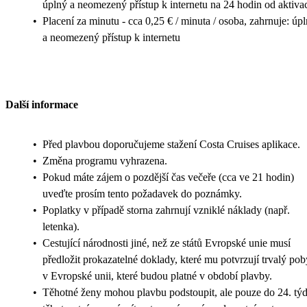
úplný a neomezený přístup k internetu na 24 hodin od aktiva
•
Placení za minutu - cca 0,25 € / minuta / osoba, zahrnuje: úp
a neomezený přístup k internetu
Další informace
•
Před plavbou doporučujeme stažení Costa Cruises aplikace.
•
Změna programu vyhrazena.
•
Pokud máte zájem o pozdější čas večeře (cca ve 21 hodin)
uveďte prosím tento požadavek do poznámky.
•
Poplatky v případě storna zahrnují vzniklé náklady (např.
letenka).
•
Cestující národnosti jiné, než ze států Evropské unie musí
předložit prokazatelné doklady, které mu potvrzují trvalý pob
v Evropské unii, které budou platné v období plavby.
•
Těhotné ženy mohou plavbu podstoupit, ale pouze do 24. tý