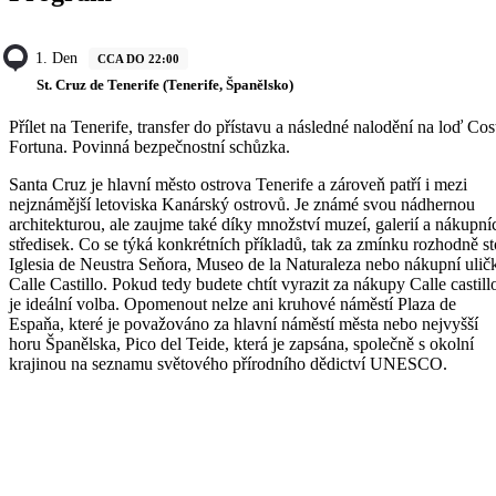
1. Den
CCA DO 22:00
St. Cruz de Tenerife (Tenerife, Španělsko)
Přílet na Tenerife, transfer do přístavu a následné nalodění na loď Cos
Fortuna. Povinná bezpečnostní schůzka.
Santa Cruz je hlavní město ostrova Tenerife a zároveň patří i mezi
nejznámější letoviska Kanárský ostrovů. Je známé svou nádhernou
architekturou, ale zaujme také díky množství muzeí, galerií a nákupní
středisek. Co se týká konkrétních příkladů, tak za zmínku rozhodně st
Iglesia de Neustra Seňora, Museo de la Naturaleza nebo nákupní ulič
Calle Castillo. Pokud tedy budete chtít vyrazit za nákupy Calle castill
je ideální volba. Opomenout nelze ani kruhové náměstí Plaza de
Espaňa, které je považováno za hlavní náměstí města nebo nejvyšší
horu Španělska, Pico del Teide, která je zapsána, společně s okolní
krajinou na seznamu světového přírodního dědictví UNESCO.