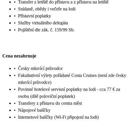
•
Transfer z letiště do přístavu a z přístavu na letiště
•
Snídaně, obědy i večeře na lodi
•
Přístavní poplatky
•
Služby virtuálního delegáta
•
Pojištění dle zák. č. 159/99 Sb.
Cena nezahrnuje
•
Česky mluvící průvodce
•
Fakultativní výlety pořádané Costa Cruises (není zde česky
mluvící průvodce)
•
Povinné hotelové servisní poplatky na lodi - cca 77 € za
osobu (dítě poloviční poplatek)
•
Transfery z přístavu do centra měst
•
Nápojové balíčky
•
Internetové balíčky (Wi-Fi připojení na lodi)