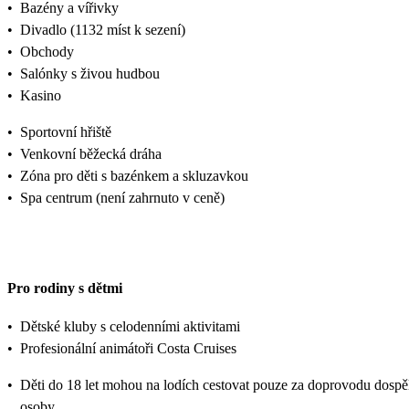
•
Bazény a vířivky
•
Divadlo (1132 míst k sezení)
•
Obchody
•
Salónky s živou hudbou
•
Kasino
•
Sportovní hřiště
•
Venkovní běžecká dráha
•
Zóna pro děti s bazénkem a skluzavkou
•
Spa centrum (není zahrnuto v ceně)
Pro rodiny s dětmi
•
Dětské kluby s celodenními aktivitami
•
Profesionální animátoři Costa Cruises
•
Děti do 18 let mohou na lodích cestovat pouze za doprovodu dospě
osoby