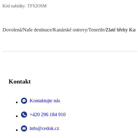
Kód nabídky:
TFS2OSM
Dovolená
/
Naše destinace
/
Kanárské ostrovy
/
Tenerife
/
Zlaté břehy Kan
Kontakt
Kontaktujte nás
+420 296 184 910
info@cedok.cz