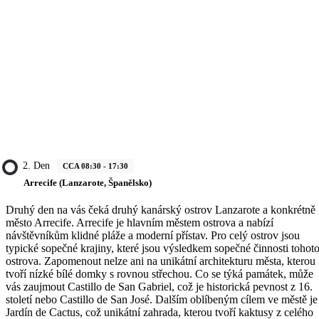
2. Den
CCA 08:30 - 17:30
Arrecife (Lanzarote, Španělsko)
Druhý den na vás čeká druhý kanárský ostrov Lanzarote a konkrétně
město Arrecife. Arrecife je hlavním městem ostrova a nabízí
návštěvníkům klidné pláže a moderní přístav. Pro celý ostrov jsou
typické sopečné krajiny, které jsou výsledkem sopečné činnosti tohot
ostrova. Zapomenout nelze ani na unikátní architekturu města, kterou
tvoří nízké bílé domky s rovnou střechou. Co se týká památek, může
vás zaujmout Castillo de San Gabriel, což je historická pevnost z 16.
století nebo Castillo de San José. Dalším oblíbeným cílem ve městě je
Jardín de Cactus, což unikátní zahrada, kterou tvoří kaktusy z celého