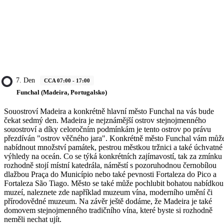
7. Den
CCA 07:00 - 17:00
Funchal (Madeira, Portugalsko)
Souostroví Madeira a konkrétně hlavní město Funchal na vás bude
čekat sedmý den. Madeira je nejznámější ostrov stejnojmenného
souostroví a díky celoročním podmínkám je tento ostrov po právu
přezdíván "ostrov věčného jara". Konkrétně město Funchal vám můž
nabídnout množství památek, pestrou městkou tržnici a také úchvatné
výhledy na oceán. Co se týká konkrétních zajímavostí, tak za zmínku
rozhodně stojí místní katedrála, náměstí s pozoruhodnou černobílou
dlažbou Praça do Município nebo také pevnosti Fortaleza do Pico a
Fortaleza São Tiago. Město se také může pochlubit bohatou nabídkou
muzeí, naleznete zde například muzeum vína, moderního umění či
přírodovědné muzeum. Na závěr ještě dodáme, že Madeira je také
domovem stejnojmenného tradičního vína, které byste si rozhodně
neměli nechat ujít.