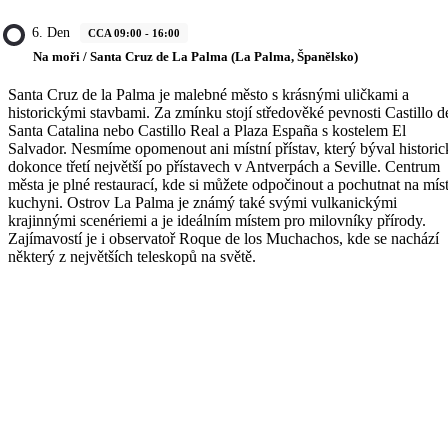
6. Den
CCA 09:00 - 16:00
Na moři / Santa Cruz de La Palma (La Palma, Španělsko)
Santa Cruz de la Palma je malebné město s krásnými uličkami a
historickými stavbami. Za zmínku stojí středověké pevnosti Castillo d
Santa Catalina nebo Castillo Real a Plaza España s kostelem El
Salvador. Nesmíme opomenout ani místní přístav, který býval histori
dokonce třetí největší po přístavech v Antverpách a Seville. Centrum
města je plné restaurací, kde si můžete odpočinout a pochutnat na mís
kuchyni. Ostrov La Palma je známý také svými vulkanickými
krajinnými scenériemi a je ideálním místem pro milovníky přírody.
Zajímavostí je i observatoř Roque de los Muchachos, kde se nachází
některý z největších teleskopů na světě.