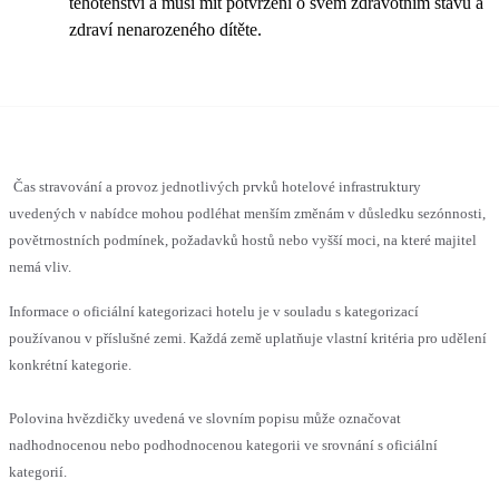
těhotenství a musí mít potvrzení o svém zdravotním stavu a
zdraví nenarozeného dítěte.
Čas stravování a provoz jednotlivých prvků hotelové infrastruktury
uvedených v nabídce mohou podléhat menším změnám v důsledku sezónnosti,
povětrnostních podmínek, požadavků hostů nebo vyšší moci, na které majitel
nemá vliv.
Informace o oficiální kategorizaci hotelu je v souladu s kategorizací
používanou v příslušné zemi. Každá země uplatňuje vlastní kritéria pro udělení
konkrétní kategorie.
Polovina hvězdičky uvedená ve slovním popisu může označovat
nadhodnocenou nebo podhodnocenou kategorii ve srovnání s oficiální
kategorií.