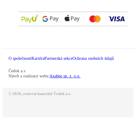
O společnosti
Kariéra
Partnerská sekce
Ochrana osobních údajů
Čedok a.s
Návrh a realizace webu
Axabee sp. z. o.o.
© 2026, cestovní kancelář Čedok a.s.