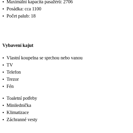
•
Maximální kapacita pasažérů: 2706
•
Posádka: cca 1100
•
Počet palub: 18
Vybavení kajut
•
Vlastní koupelna se sprchou nebo vanou
•
TV
•
Telefon
•
Trezor
•
Fén
•
Toaletní potřeby
•
Minilednička
•
Klimatizace
•
Záchranné vesty