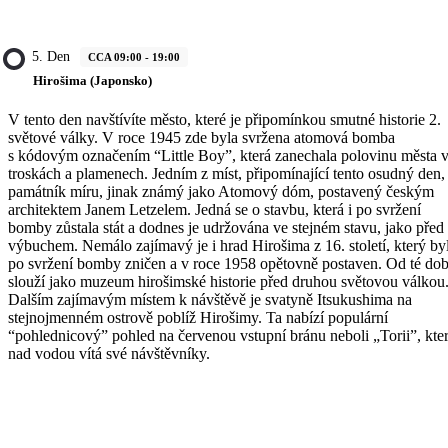
5. Den
CCA 09:00 - 19:00
Hirošima (Japonsko)
V tento den navštívíte město, které je připomínkou smutné historie 2.
světové války. V roce 1945 zde byla svržena atomová bomba
s kódovým označením “Little Boy”, která zanechala polovinu města 
troskách a plamenech. Jedním z míst, připomínající tento osudný den, 
památník míru, jinak známý jako Atomový dóm, postavený českým
architektem Janem Letzelem. Jedná se o stavbu, která i po svržení
bomby zůstala stát a dodnes je udržována ve stejném stavu, jako před
výbuchem. Nemálo zajímavý je i hrad Hirošima z 16. století, který by
po svržení bomby zničen a v roce 1958 opětovně postaven. Od té do
slouží jako muzeum hirošimské historie před druhou světovou válkou
Dalším zajímavým místem k návštěvě je svatyně Itsukushima na
stejnojmenném ostrově poblíž Hirošimy. Ta nabízí populární
“pohlednicový” pohled na červenou vstupní bránu neboli „Torii”, kte
nad vodou vítá své návštěvníky.