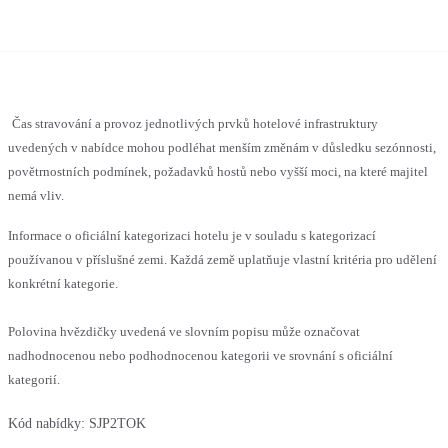
Čas stravování a provoz jednotlivých prvků hotelové infrastruktury
uvedených v nabídce mohou podléhat menším změnám v důsledku sezónnosti,
povětrnostních podmínek, požadavků hostů nebo vyšší moci, na které majitel
nemá vliv.
Informace o oficiální kategorizaci hotelu je v souladu s kategorizací
používanou v příslušné zemi. Každá země uplatňuje vlastní kritéria pro udělení
konkrétní kategorie.
Polovina hvězdičky uvedená ve slovním popisu může označovat
nadhodnocenou nebo podhodnocenou kategorii ve srovnání s oficiální
kategorií.
Kód nabídky:
SJP2TOK