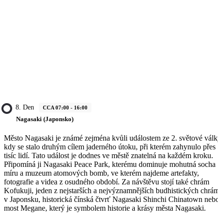
8. Den
CCA 07:00 - 16:00
Nagasaki (Japonsko)
Město Nagasaki je známé zejména kvůli událostem ze 2. světové válk
kdy se stalo druhým cílem jaderného útoku, při kterém zahynulo přes
tisíc lidí. Tato událost je dodnes ve městě znatelná na každém kroku.
Připomíná ji Nagasaki Peace Park, kterému dominuje mohutná socha
míru a muzeum atomových bomb, ve kterém najdeme artefakty,
fotografie a videa z osudného období. Za návštěvu stojí také chrám
Kofukuji, jeden z nejstarších a nejvýznamnějších budhistických chrá
v Japonsku, historická čínská čtvrť Nagasaki Shinchi Chinatown neb
most Megane, který je symbolem historie a krásy města Nagasaki.