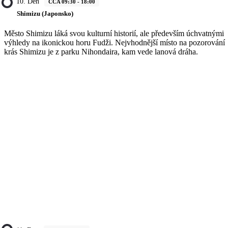
10. Den
CCA 09:30 - 18:00
Shimizu (Japonsko)
Město Shimizu láká svou kulturní historií, ale především úchvatnými
výhledy na ikonickou horu Fudži. Nejvhodnější místo na pozorování
krás Shimizu je z parku Nihondaira, kam vede lanová dráha.