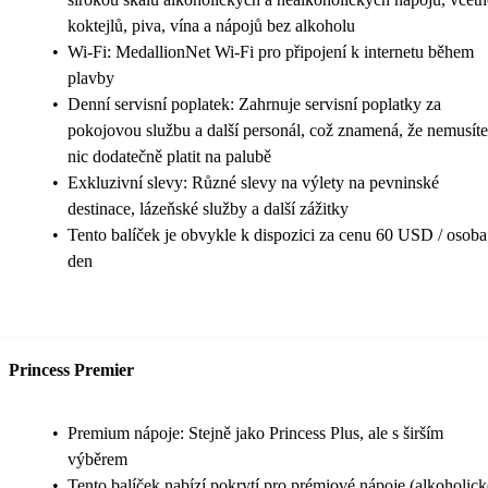
koktejlů, piva, vína a nápojů bez alkoholu
•
Wi-Fi: MedallionNet Wi-Fi pro připojení k internetu během
plavby
•
Denní servisní poplatek: Zahrnuje servisní poplatky za
pokojovou službu a další personál, což znamená, že nemusíte
nic dodatečně platit na palubě
•
Exkluzivní slevy: Různé slevy na výlety na pevninské
destinace, lázeňské služby a další zážitky
•
Tento balíček je obvykle k dispozici za cenu 60 USD / osoba
den
Princess Premier
•
Premium nápoje: Stejně jako Princess Plus, ale s širším
výběrem
•
Tento balíček nabízí pokrytí pro prémiové nápoje (alkoholick