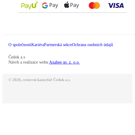
O společnosti
Kariéra
Partnerská sekce
Ochrana osobních údajů
Čedok a.s
Návrh a realizace webu
Axabee sp. z. o.o.
© 2026, cestovní kancelář Čedok a.s.