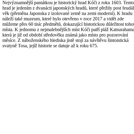
Nejvýznamnější památkou je historický hrad Kóči z roku 1603. Tento
hrad je jedením z dvanácti japonských hradů, které přežily post feudál
věk (přeměna Japonska z izolované země na zemi moderní). K hradu
náleží také muzeum, které bylo otevřeno v roce 2017 a vidět zde
můžeme přes 60 tisíc předmětů, dokazující historickou důležitost toho
místa. K jednomu z nejmalebnějších míst Kóči patří pláž Katsurahama
která je již od období středověku známá jako místo pro pozorování
měsíce. Z náboženského hlediska jistě stojí za návštěvu šintoistická
svatyně Tosa, jejíž historie se datuje až k roku 675.