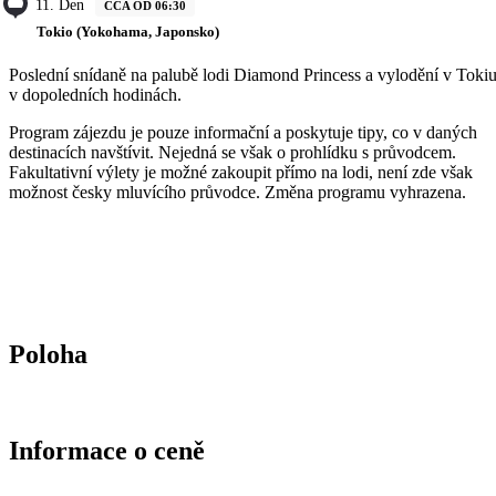
11. Den
CCA OD 06:30
Tokio (Yokohama, Japonsko)
Poslední snídaně na palubě lodi Diamond Princess a vylodění v Toki
v dopoledních hodinách.
Program zájezdu je pouze informační a poskytuje tipy, co v daných
destinacích navštívit. Nejedná se však o prohlídku s průvodcem.
Fakultativní výlety je možné zakoupit přímo na lodi, není zde však
možnost česky mluvícího průvodce. Změna programu vyhrazena.
Poloha
Informace o ceně