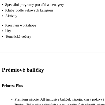
•
Speciální programy pro děti a teenagery
•
Kluby podle věkových kategorií
•
Aktivity
•
Kreativní workshopy
•
Hry
•
Tematické večery
Prémiové balíčky
Princess Plus
•
Premium nápoje: All-inclusive balíček nápojů, který pokrývá
širokou škálu alkoholických a nealkoholických nápojů, včetn