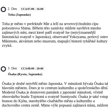
2. Den
CCA 07:00 - 16:00
Toba (Japonsko)
Toba je město v prefektuře Mie a leží na severovýchodním cípu
poloostrova Shima. Během této zastávky můžete navštívit mnoho
zajímavých míst, mezi které patří svatyně Ise (nejvýznamnější
šintoistická svatyně v Japonsku), observatoř Yokoyama, perlový ostro
Mikimoto, akvárium nebo muzeum, mapující historii rybářské kultury
zvyků.
3. Den
CCA 08:00 - 20:00
Ósaka (Kyoto, Japonsko)
Ósaka je druhé největší město Japonska. V minulosti bývala Ósaka ta
hlavním městem. Dnes je to centrum kulturního a společenského dění
Moderní Ósaka je domovem památek z japonské minulosti, včetně
obrovského hradu Tojotomi a svatyně Sumiyoshi. Ósaka je také vstup
branou do Kjóta, starobylého císařského města a kulturního a
duchovního centra země. Mimo výše popsaná zajímavá místa, může