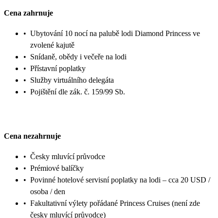
Cena zahrnuje
•
Ubytování 10 nocí na palubě lodi Diamond Princess ve
zvolené kajutě
•
Snídaně, obědy i večeře na lodi
•
Přístavní poplatky
•
Služby virtuálního delegáta
•
Pojištění dle zák. č. 159/99 Sb.
Cena nezahrnuje
•
Česky mluvící průvodce
•
Prémiové balíčky
•
Povinné hotelové servisní poplatky na lodi – cca 20 USD /
osoba / den
•
Fakultativní výlety pořádané Princess Cruises (není zde
česky mluvící průvodce)