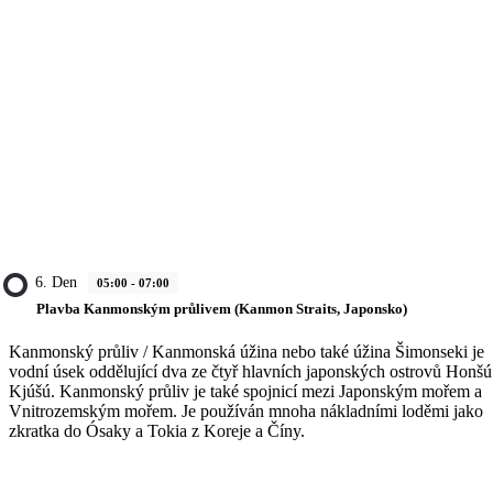
6. Den
05:00 - 07:00
Plavba Kanmonským průlivem (Kanmon Straits, Japonsko)
Kanmonský průliv / Kanmonská úžina nebo také úžina Šimonseki je
vodní úsek oddělující dva ze čtyř hlavních japonských ostrovů Honšú
Kjúšú. Kanmonský průliv je také spojnicí mezi Japonským mořem a
Vnitrozemským mořem. Je používán mnoha nákladními loděmi jako
zkratka do Ósaky a Tokia z Koreje a Číny.