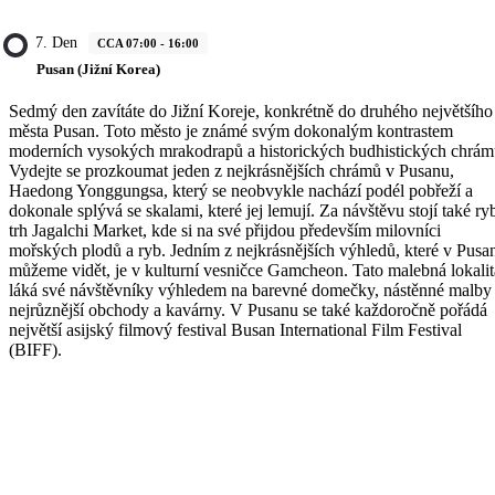
7. Den
CCA 07:00 - 16:00
Pusan (Jižní Korea)
Sedmý den zavítáte do Jižní Koreje, konkrétně do druhého největšího
města Pusan. Toto město je známé svým dokonalým kontrastem
moderních vysokých mrakodrapů a historických budhistických chrám
Vydejte se prozkoumat jeden z nejkrásnějších chrámů v Pusanu,
Haedong Yonggungsa, který se neobvykle nachází podél pobřeží a
dokonale splývá se skalami, které jej lemují. Za návštěvu stojí také ry
trh Jagalchi Market, kde si na své přijdou především milovníci
mořských plodů a ryb. Jedním z nejkrásnějších výhledů, které v Pusa
můžeme vidět, je v kulturní vesničce Gamcheon. Tato malebná lokalit
láká své návštěvníky výhledem na barevné domečky, nástěnné malby
nejrůznější obchody a kavárny. V Pusanu se také každoročně pořádá
největší asijský filmový festival Busan International Film Festival
(BIFF).