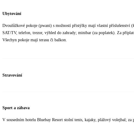
Ubytování
Dvoulůžkové pokoje (pwani) s možností přistýlky mají vlastní příslušenství (
SAT/TV, telefon, trezor, výhled do zahrady; minibar (za poplatek). Za přípla
Všechyn pokoje mají terasu či balkon.
Stravování
Sport a zábava
V sousedním hotelu Bluebay Resort stolní tenis, kajaky, plážový volejbal; za 