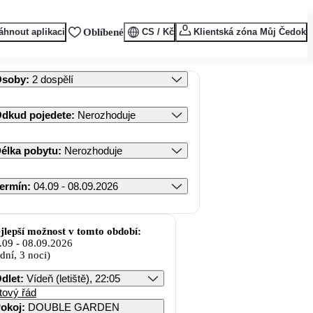
áhnout aplikaci
Oblíbené
CS / Kč
Klientská zóna Můj Čedok
Osoby
:
2 dospělí
dkud pojedete
:
Nerozhoduje
élka pobytu
:
Nerozhoduje
ermín
:
04.09 - 08.09.2026
jlepší možnost v tomto období:
.09
-
08.09.2026
 dní, 3 noci)
dlet
:
Vídeň (letiště), 22:05
tový řád
okoj
:
DOUBLE GARDEN