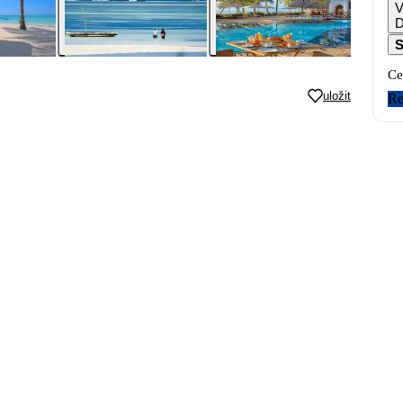
V
S
Ce
uložit
Re