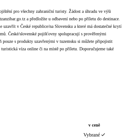
jištění pro všechny zahraniční turisty. Žádost a úhradu ve výši
anzibar.go.tz a předložíte u odbavení nebo po příletu do destinace.
me uzavřít v České republice/na Slovensku a které má dostatečné krytí
y domů. České/slovenské pojišťovny spolupracují s prověřenými
ň pouze s produkty uzavřenými v tuzemsku si můžete připojistit
o turistická víza online či na místě po příletu. Doporučujeme také
v ceně
Vybrané