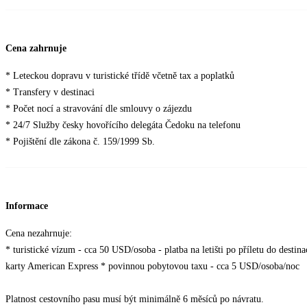
Cena zahrnuje
* Leteckou dopravu v turistické třídě včetně tax a poplatků
* Transfery v destinaci
* Počet nocí a stravování dle smlouvy o zájezdu
* 24/7 Služby česky hovořícího delegáta Čedoku na telefonu
* Pojištění dle zákona č. 159/1999 Sb.
Informace
Cena nezahrnuje:
* turistické vízum - cca 50 USD/osoba - platba na letišti po příletu do destin
karty American Express * povinnou pobytovou taxu - cca 5 USD/osoba/noc
Platnost cestovního pasu musí být minimálně 6 měsíců po návratu.