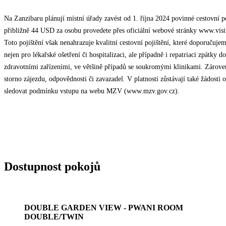
Na Zanzibaru plánují místní úřady zavést od 1. října 2024 povinné cestovní po
přibližně 44 USD za osobu provedete přes oficiální webové stránky www.visitz
Toto pojištění však nenahrazuje kvalitní cestovní pojištění, které doporučuje
nejen pro lékařské ošetření či hospitalizaci, ale případně i repatriaci zpátk
zdravotními zařízeními, ve většině případů se soukromými klinikami. Zárove
storno zájezdu, odpovědnosti či zavazadel. V platnosti zůstávají také žádosti 
sledovat podmínku vstupu na webu MZV (www.mzv.gov.cz).
Dostupnost pokojů
DOUBLE GARDEN VIEW - PWANI ROOM
DOUBLE/TWIN