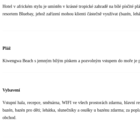
Hotel v africkém stylu je umístěn v krásné tropické zahradě na bílé písčité p
resortem Bluebay, jehož zařízení mohou klienti částečně využívat (bazén, lehá
Pláž
Kiwengwa Beach s jemným bílým pískem a pozvolným vstupem do moře je přím
Vybavení
Vstupní hala, recepce, směnárna, WIFI ve všech prostorách zdarma, hlavní resta
bazén, bazén pro děti; lehátka, slunečníky a osušky u bazénu zdarma; za poplat
obchod.