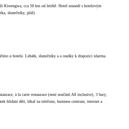
láži Kiwengwa, cca 50 km od letiště. Hotel sousedí s hotelovým
tka, slunečníky, pláž).
o u hotelu. Lehátk, slunečníky a a osušky k dispozici zdarma.
urace, à la carte restaurace (není součástí All inclusive), 3 bary,
ek hlídání dětí, lékař na telefonu, business centrum, internet a