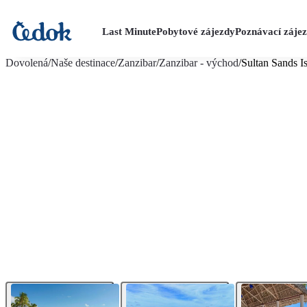
Last Minute
Pobytové zájezdy
Poznávací záje
více fotografií (19)
Dovolená
/
Naše destinace
/
Zanzibar
/
Zanzibar - východ
/
Sultan Sands I