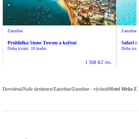
Zanzibar
Zanzibar
Prohlídka Stone Townu a koření
Safari 
Doba trvání
:
10 hodin
Doba trvá
1 568 Kč
/os.
Dovolená
/
Naše destinace
/
Zanzibar
/
Zanzibar - východ
/
Hotel Melia Za