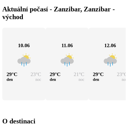
Aktuální počasí - Zanzibar, Zanzibar -
východ
10.06
11.06
12.06
29
°C
23
°C
29
°C
21
°C
29
°C
23
°C
den
noc
den
noc
den
noc
O destinaci