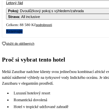
Letový řád
Pokoj
:
Dvoulůžkový pokoj s výhledem/zahrada
Strava
:
All inclusive
Celkem:
88 580 Kč
podrobnosti
Rezervujte
uložit do oblíbených
Proč si vybrat tento hotel
Meliá Zanzibar nadchne klienty svou jedinečnou kombinací africké e
nabízí nádherné výhledy na tyrkysové vody Indického oceánu. Je ideáln
Zanzibaru v elegantním prostředí.
Luxusní hotelový resort
Romantická dovolená
Hotel v tropické udržované zahradě