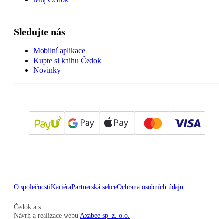
Sledujte nás
Mobilní aplikace
Kupte si knihu Čedok
Novinky
O společnosti
Kariéra
Partnerská sekce
Ochrana osobních údajů
Čedok a.s
Návrh a realizace webu
Axabee sp. z. o.o.