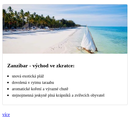
Zanzibar - východ ve zkratce:
snová exotická pláž
dovolená v rytmu taraabu
aromatické koření a výrazné chutě
stejnojmenná jeskyně plná krápníků a zvířecích obyvatel
více