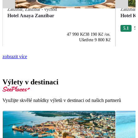
Zanzibar
,
Zanzibar - východ
Zanzibar
Hotel Anaya Zanzibar
Hotel K
5.1
54
47 990 Kč
38 190 Kč
/os.
Ušetřete
9 800 Kč
zobrazit více
Výlety v destinaci
Využijte skvělé nabídky výletů v destinaci od našich partnerů