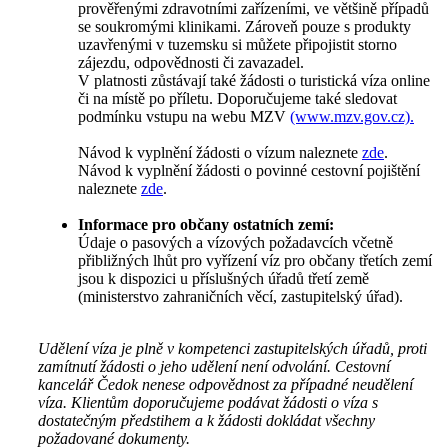
prověřenými zdravotními zařízeními, ve většině případů
se soukromými klinikami. Zároveň pouze s produkty
uzavřenými v tuzemsku si můžete připojistit storno
zájezdu, odpovědnosti či zavazadel.
V platnosti zůstávají také žádosti o turistická víza online
či na místě po příletu. Doporučujeme také sledovat
podmínku vstupu na webu MZV
(www.mzv.gov.cz).
Návod k vyplnění žádosti o vízum naleznete
zde
.
Návod k vyplnění žádosti o povinné cestovní pojištění
naleznete
zde
.
Informace pro občany ostatních zemí:
Údaje o pasových a vízových požadavcích včetně
přibližných lhůt pro vyřízení víz pro občany třetích zemí
jsou k dispozici u příslušných úřadů třetí země
(ministerstvo zahraničních věcí, zastupitelský úřad).
Udělení víza je plně v kompetenci zastupitelských úřadů, proti
zamítnutí žádosti o jeho udělení není odvolání. Cestovní
kancelář Čedok nenese odpovědnost za případné neudělení
víza. Klientům doporučujeme podávat žádosti o víza s
dostatečným předstihem a k žádosti dokládat všechny
požadované dokumenty.