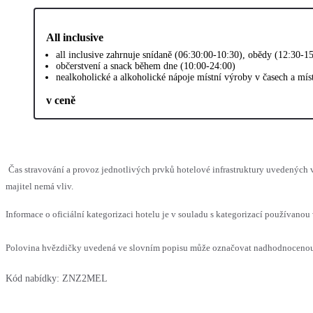
All inclusive
all inclusive zahrnuje snídaně (06:30:00-10:30), obědy (12:30-1
občerstvení a snack během dne (10:00-24:00)
nealkoholické a alkoholické nápoje místní výroby v časech a mí
v ceně
Čas stravování a provoz jednotlivých prvků hotelové infrastruktury uvedenýc
majitel nemá vliv.
Informace o oficiální kategorizaci hotelu je v souladu s kategorizací používanou 
Polovina hvězdičky uvedená ve slovním popisu může označovat nadhodnocenou n
Kód nabídky:
ZNZ2MEL