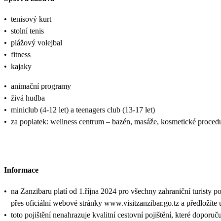
•
tenisový kurt
•
stolní tenis
•
plážový volejbal
•
fitness
•
kajaky
•
animační programy
•
živá hudba
•
miniclub (4-12 let) a teenagers club (13-17 let)
•
za poplatek: wellness centrum – bazén, masáže, kosmetické procedu
Informace
•
na Zanzibaru platí od 1.října 2024 pro všechny zahraniční turisty p
přes oficiální webové stránky www.visitzanzibar.go.tz a předložíte 
•
toto pojištění nenahrazuje kvalitní cestovní pojištění, které doporuč