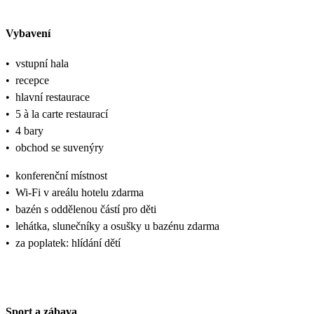
Vybavení
•
vstupní hala
•
recepce
•
hlavní restaurace
•
5 à la carte restaurací
•
4 bary
•
obchod se suvenýry
•
konferenční místnost
•
Wi-Fi v areálu hotelu zdarma
•
bazén s oddělenou částí pro děti
•
lehátka, slunečníky a osušky u bazénu zdarma
•
za poplatek: hlídání dětí
Sport a zábava