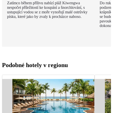
Zatímco během přílivu nabízí pláž Kiwengwa
Do ruky
nespočet příležitostí ke koupání a šnorchlování, s
podzemí
ustupující vodou se z moře vynořují malé ostrůvky
krápníků
písku, které jako by zvaly k procházce naboso.
se budet
pavouky 
dokonal
Podobné hotely v regionu