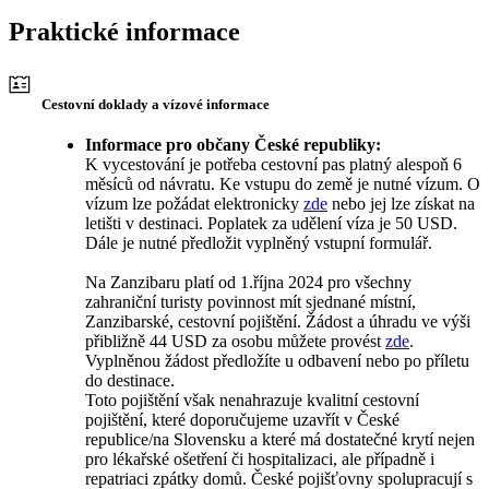
Praktické informace
Cestovní doklady a vízové informace
Informace pro občany České republiky:
K vycestování je potřeba cestovní pas platný alespoň 6
měsíců od návratu. Ke vstupu do země je nutné vízum. O
vízum lze požádat elektronicky
zde
nebo jej lze získat na
letišti v destinaci. Poplatek za udělení víza je 50 USD.
Dále je nutné předložit vyplněný vstupní formulář.
Na Zanzibaru platí od 1.října 2024 pro všechny
zahraniční turisty povinnost mít sjednané místní,
Zanzibarské, cestovní pojištění. Žádost a úhradu ve výši
přibližně 44 USD za osobu můžete provést
zde
.
Vyplněnou žádost předložíte u odbavení nebo po příletu
do destinace.
Toto pojištění však nenahrazuje kvalitní cestovní
pojištění, které doporučujeme uzavřít v České
republice/na Slovensku a které má dostatečné krytí nejen
pro lékařské ošetření či hospitalizaci, ale případně i
repatriaci zpátky domů. České pojišťovny spolupracují s