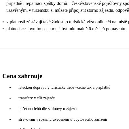
případně i repatriaci zpátky domů – české/slovenské pojišťovny sp
uzavřenými v tuzemsku si můžete připojistit storno zájezdu, odpově
•
v platnosti zůstávají také žádosti o turistická víza online či na
•
platnost cestovního pasu musí být minimálně 6 měsíců po návratu
Cena zahrnuje
leteckou dopravu v turistické třídě včetně tax a příplatků
transfery v cíli zájezdu
počet noclehů dle smlouvy o zájezdu
stravování v rozsahu uvedeném u ubytovacího zařízení