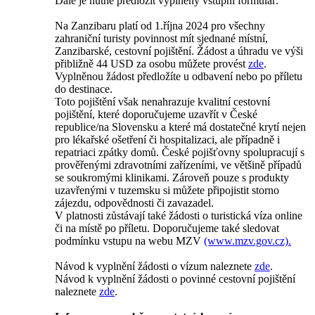
Dále je nutné předložit vyplněný vstupní formulář.
Na Zanzibaru platí od 1.října 2024 pro všechny
zahraniční turisty povinnost mít sjednané místní,
Zanzibarské, cestovní pojištění. Žádost a úhradu ve výši
přibližně 44 USD za osobu můžete provést
zde
.
Vyplněnou žádost předložíte u odbavení nebo po příletu
do destinace.
Toto pojištění však nenahrazuje kvalitní cestovní
pojištění, které doporučujeme uzavřít v České
republice/na Slovensku a které má dostatečné krytí nejen
pro lékařské ošetření či hospitalizaci, ale případně i
repatriaci zpátky domů. České pojišťovny spolupracují s
prověřenými zdravotními zařízeními, ve většině případů
se soukromými klinikami. Zároveň pouze s produkty
uzavřenými v tuzemsku si můžete připojistit storno
zájezdu, odpovědnosti či zavazadel.
V platnosti zůstávají také žádosti o turistická víza online
či na místě po příletu. Doporučujeme také sledovat
podmínku vstupu na webu MZV
(www.mzv.gov.cz).
Návod k vyplnění žádosti o vízum naleznete
zde
.
Návod k vyplnění žádosti o povinné cestovní pojištění
naleznete
zde
.