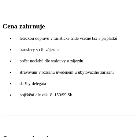
Cena zahrnuje
leteckou dopravu v turistické třídě včetně tax a příplatků
transfery v cíli zájezdu
počet noclehů dle smlouvy o zájezdu
stravování v rozsahu uvedeném u ubytovacího zařízení
služby delegáta
pojištění dle zák. č. 159/99 Sb.