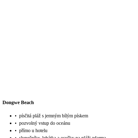
Dongwe Beach
•
písčitá pláž s jemným bílým pískem
•
pozvolný vstup do oceánu
•
přímo u hotelu
•
slunečníky, lehátka a osušky na pláži zdarma