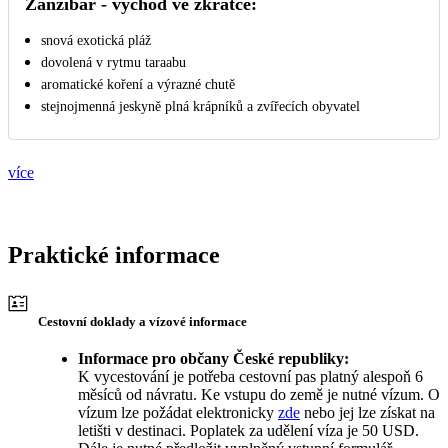
Zanzibar - východ ve zkratce:
snová exotická pláž
dovolená v rytmu taraabu
aromatické koření a výrazné chutě
stejnojmenná jeskyně plná krápníků a zvířecích obyvatel
více
Praktické informace
Cestovní doklady a vízové informace
Informace pro občany České republiky:
K vycestování je potřeba cestovní pas platný alespoň 6
měsíců od návratu. Ke vstupu do země je nutné vízum. O
vízum lze požádat elektronicky
zde
nebo jej lze získat na
letišti v destinaci. Poplatek za udělení víza je 50 USD.