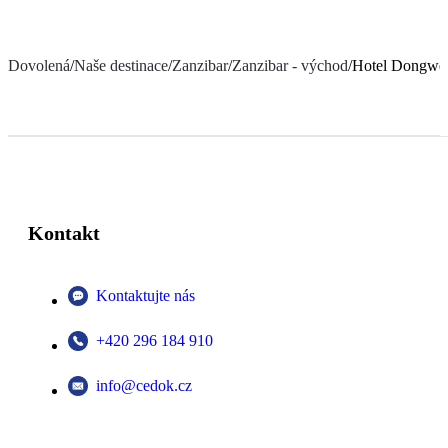
Dovolená
/
Naše destinace
/
Zanzibar
/
Zanzibar - východ
/
Hotel Dongwe
Kontakt
Kontaktujte nás
+420 296 184 910
info@cedok.cz