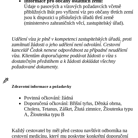
Informace pro občany ostatních zemí:
Údaje o pasových a vízových požadavcích včetně
přibližných lhůt pro vyřízení víz pro občany třetích zemí
jsou k dispozici u příslušných úřadů třetí země
(ministerstvo zahraničních věcí, zastupitelský úřad).
Udělení víza je plně v kompetenci zastupitelských úřadů, proti
zamítnutí žádosti o jeho udělení není odvolání. Cestovní
kancelář Čedok nenese odpovědnost za případné neudělení
víza. Klientům doporučujeme podávat žádosti o víza s
dostatečným předstihem a k žádosti dokládat všechny
požadované dokumenty.
Zdravotní informace a požadavky
Povinná očkování: žádná
Doporučená očkování: Břišní tyfus, Dětská obrna,
Cholera, Tetanus, Záškrt, Žlutá zimnice, Žloutenka typu
A, Žloutenka typu B
Každý cestovatel by měl před cestou navštívit odborníka na
cestovní medicínu, který mu poskytne konkrétní doporučení