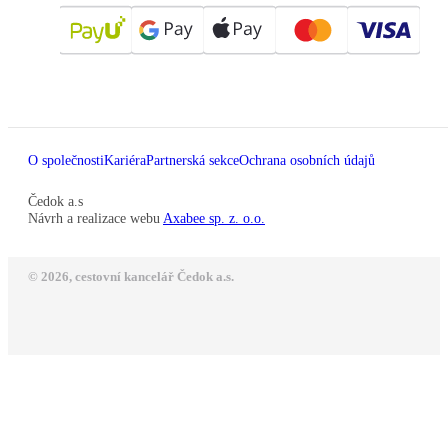
O společnosti
Kariéra
Partnerská sekce
Ochrana osobních údajů
Čedok a.s
Návrh a realizace webu
Axabee sp. z. o.o.
© 2026, cestovní kancelář Čedok a.s.