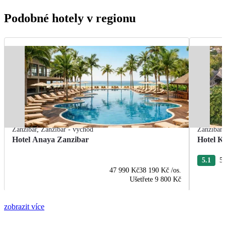
Podobné hotely v regionu
Zanzibar
,
Zanzibar - východ
Zanzibar
Hotel Anaya Zanzibar
Hotel K
5.1
54
47 990 Kč
38 190 Kč
/os.
Ušetřete
9 800 Kč
zobrazit více