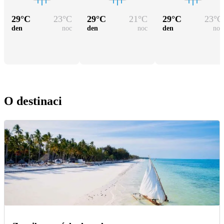
29
°C
23
°C
29
°C
21
°C
29
°C
23
°C
den
noc
den
noc
den
noc
O destinaci