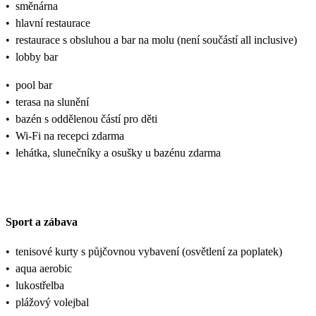
•
směnárna
•
hlavní restaurace
•
restaurace s obsluhou a bar na molu (není součástí all inclusive)
•
lobby bar
•
pool bar
•
terasa na slunění
•
bazén s oddělenou částí pro děti
•
Wi-Fi na recepci zdarma
•
lehátka, slunečníky a osušky u bazénu zdarma
Sport a zábava
•
tenisové kurty s půjčovnou vybavení (osvětlení za poplatek)
•
aqua aerobic
•
lukostřelba
•
plážový volejbal