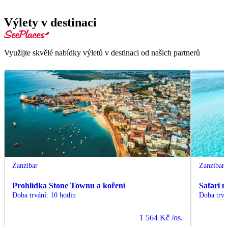
Výlety v destinaci
Využijte skvělé nabídky výletů v destinaci od našich partnerů
Zanzibar
Zanzibar
Prohlídka Stone Townu a koření
Safari 
Doba trvání
:
10 hodin
Doba trvá
1 564 Kč
/os.