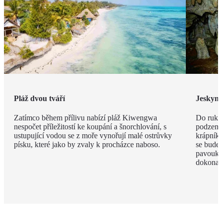
Pláž dvou tváří
Jeskyn
Zatímco během přílivu nabízí pláž Kiwengwa
Do ruky
nespočet příležitostí ke koupání a šnorchlování, s
podzemí
ustupující vodou se z moře vynořují malé ostrůvky
krápníků
písku, které jako by zvaly k procházce naboso.
se budet
pavouky 
dokonal