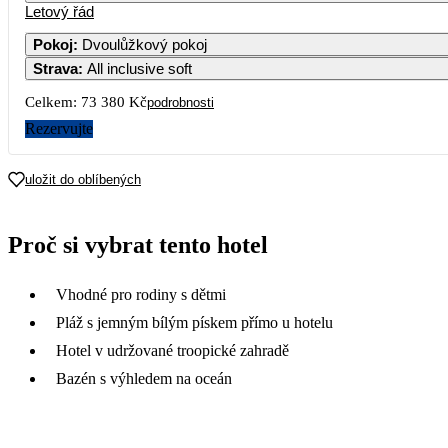
Letový řád
Pokoj
:
Dvoulůžkový pokoj
Strava
:
All inclusive soft
Celkem:
73 380 Kč
podrobnosti
Rezervujte
uložit do oblíbených
Proč si vybrat tento hotel
Vhodné pro rodiny s dětmi
Pláž s jemným bílým pískem přímo u hotelu
Hotel v udržované troopické zahradě
Bazén s výhledem na oceán