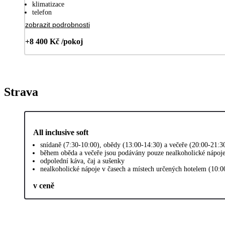
klimatizace
telefon
zobrazit podrobnosti
+8 400 Kč /pokoj
Strava
All inclusive soft
snídaně (7:30-10:00), obědy (13:00-14:30) a večeře (20:00-21:3
během oběda a večeře jsou podávány pouze nealkoholické nápoj
odpolední káva, čaj a sušenky
nealkoholické nápoje v časech a místech určených hotelem (10:0
v ceně