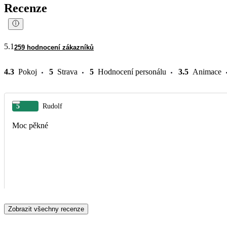
Recenze
5.1
259 hodnocení zákazníků
4.3
Pokoj
5
Strava
5
Hodnocení personálu
3.5
Animace
5
Rudolf
Moc pěkné
Zobrazit všechny recenze