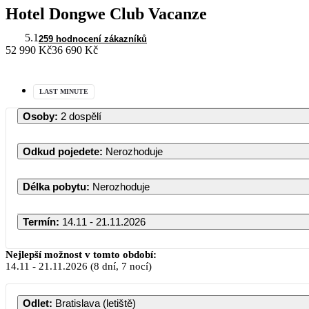
Hotel Dongwe Club Vacanze
5.1
259 hodnocení zákazníků
52 990 Kč
36 690 Kč
LAST MINUTE
Osoby
:
2 dospělí
Odkud pojedete
:
Nerozhoduje
Délka pobytu
:
Nerozhoduje
Termín
:
14.11 - 21.11.2026
Nejlepší možnost v tomto období:
14.11
-
21.11.2026
(8 dní, 7 nocí)
Odlet
:
Bratislava (letiště)