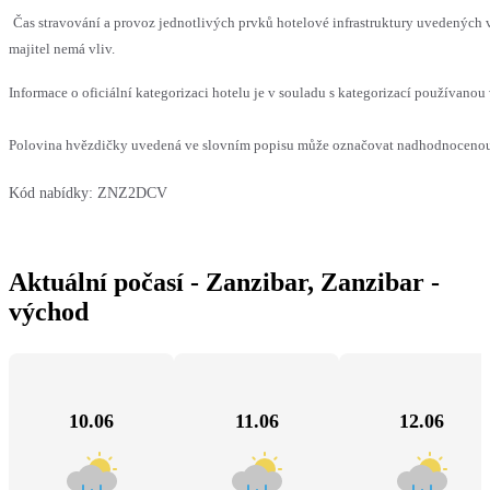
Čas stravování a provoz jednotlivých prvků hotelové infrastruktury uvedenýc
majitel nemá vliv.
Informace o oficiální kategorizaci hotelu je v souladu s kategorizací používanou 
Polovina hvězdičky uvedená ve slovním popisu může označovat nadhodnocenou n
Kód nabídky:
ZNZ2DCV
Aktuální počasí - Zanzibar, Zanzibar -
východ
10.06
11.06
12.06