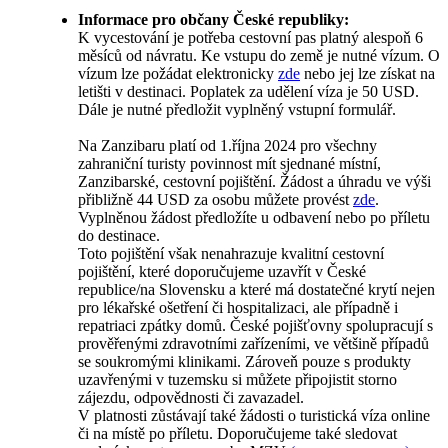
Informace pro občany České republiky:
K vycestování je potřeba cestovní pas platný alespoň 6
měsíců od návratu. Ke vstupu do země je nutné vízum. O
vízum lze požádat elektronicky
zde
nebo jej lze získat na
letišti v destinaci. Poplatek za udělení víza je 50 USD.
Dále je nutné předložit vyplněný vstupní formulář.
Na Zanzibaru platí od 1.října 2024 pro všechny
zahraniční turisty povinnost mít sjednané místní,
Zanzibarské, cestovní pojištění. Žádost a úhradu ve výši
přibližně 44 USD za osobu můžete provést
zde
.
Vyplněnou žádost předložíte u odbavení nebo po příletu
do destinace.
Toto pojištění však nenahrazuje kvalitní cestovní
pojištění, které doporučujeme uzavřít v České
republice/na Slovensku a které má dostatečné krytí nejen
pro lékařské ošetření či hospitalizaci, ale případně i
repatriaci zpátky domů. České pojišťovny spolupracují s
prověřenými zdravotními zařízeními, ve většině případů
se soukromými klinikami. Zároveň pouze s produkty
uzavřenými v tuzemsku si můžete připojistit storno
zájezdu, odpovědnosti či zavazadel.
V platnosti zůstávají také žádosti o turistická víza online
či na místě po příletu. Doporučujeme také sledovat