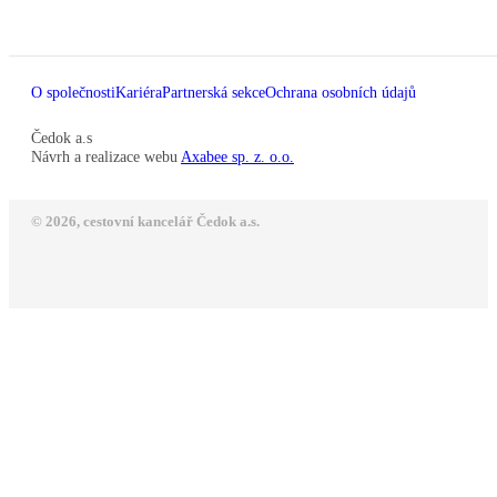
O společnosti
Kariéra
Partnerská sekce
Ochrana osobních údajů
Čedok a.s
Návrh a realizace webu
Axabee sp. z. o.o.
© 2026, cestovní kancelář Čedok a.s.