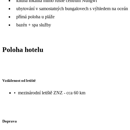
klidná lokalita mimo rušné centrum Nungwi
ubytování v samostatných bungalovech s výhledem na oceán
přímá poloha u pláže
bazén + spa služby
Poloha hotelu
Vzdálenost od letiště
•
mezinárodní letiště ZNZ - cca 60 km
Doprava