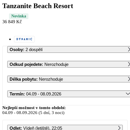
Tanzanite Beach Resort
Novinka
36 849 Kč
Osoby
:
2 dospělí
Odkud pojedete
:
Nerozhoduje
Délka pobytu
:
Nerozhoduje
Termín
:
04.09 - 08.09.2026
Září 2026
Nejlepší možnost v tomto období:
04.09
-
08.09.2026
(5 dní, 3 noci)
PO
ÚT
ST
ČT
PÁ
SO
NE
Odlet
:
Vídeň (letiště), 22:05