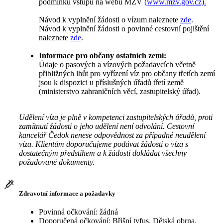
podmínku vstupu na webu MZV
(www.mzv.gov.cz).
Návod k vyplnění žádosti o vízum naleznete
zde
.
Návod k vyplnění žádosti o povinné cestovní pojištění
naleznete
zde
.
Informace pro občany ostatních zemí:
Údaje o pasových a vízových požadavcích včetně
přibližných lhůt pro vyřízení víz pro občany třetích zemí
jsou k dispozici u příslušných úřadů třetí země
(ministerstvo zahraničních věcí, zastupitelský úřad).
Udělení víza je plně v kompetenci zastupitelských úřadů, proti
zamítnutí žádosti o jeho udělení není odvolání. Cestovní
kancelář Čedok nenese odpovědnost za případné neudělení
víza. Klientům doporučujeme podávat žádosti o víza s
dostatečným předstihem a k žádosti dokládat všechny
požadované dokumenty.
Zdravotní informace a požadavky
Povinná očkování: žádná
Doporučená očkování: Břišní tyfus, Dětská obrna,