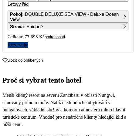
Letový řád
1
2
3
4
5
6
46 449
56 489
36 849
Pokoj
:
DOUBLE DELUXE SEA VIEW - Deluxe Ocean
View
7
8
9
10
11
12
13
Strava
:
Snídaně
47 169
53 379
50 189
43 229
Celkem:
73 698 Kč
podrobnosti
14
15
16
17
18
19
20
50 889
49 199
52 919
40 789
Rezervujte
21
22
23
24
25
26
27
53 329
46 469
49 379
43 229
uložit do oblíbených
28
29
30
40 729
42 619
Proč si vybrat tento hotel
Menší klidný resort na severu Zanzibaru v oblasti Nungwi,
situovaný přímo u moře. Nabízí jednoduché ubytování v
bungalovech, základní služby a komorní atmosféru mimo hlavní
turistické centrum. Vhodné pro nenáročné klienty hledající klid a
nižší cenu.