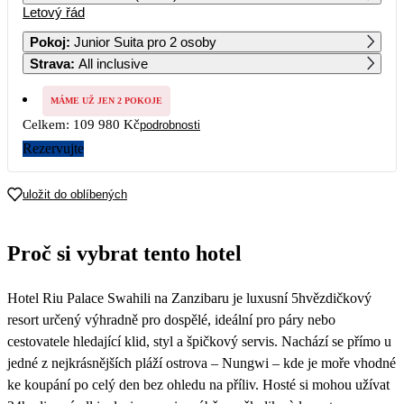
Letový řád
1
Pokoj
:
Junior Suita pro 2 osoby
Strava
:
All inclusive
2
3
4
5
6
7
8
54 990
MÁME UŽ JEN 2 POKOJE
9
10
11
12
13
14
15
Celkem:
109 980 Kč
podrobnosti
64 190
Rezervujte
16
17
18
19
20
21
22
64 190
uložit do oblíbených
23
24
25
26
27
28
29
65 290
Proč si vybrat tento hotel
30
Hotel Riu Palace Swahili na Zanzibaru je luxusní 5hvězdičkový
resort určený výhradně pro dospělé, ideální pro páry nebo
cestovatele hledající klid, styl a špičkový servis. Nachází se přímo u
jedné z nejkrásnějších pláží ostrova – Nungwi – kde je moře vhodné
ke koupání po celý den bez ohledu na příliv. Hosté si mohou užívat