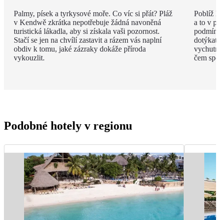
Palmy, písek a tyrkysové moře. Co víc si přát? Pláž
Poblíž 
v Kendwě zkrátka nepotřebuje žádná navoněná
a to v p
turistická lákadla, aby si získala vaši pozornost.
podmínko
Stačí se jen na chvílí zastavit a rázem vás naplní
dotýkat,
obdiv k tomu, jaké zázraky dokáže příroda
vychutna
vykouzlit.
čem spol
Podobné hotely v regionu