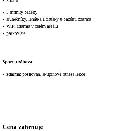
•
8 barů
•
3 infinity bazény
•
slunečníky, lehátka a osušky u bazénu zdarma
•
WiFi zdarma v celém areálu
•
parkoviště
Sport a zábava
•
zdarma: posilovna, skupinové fitness lekce
Cena zahrnuje