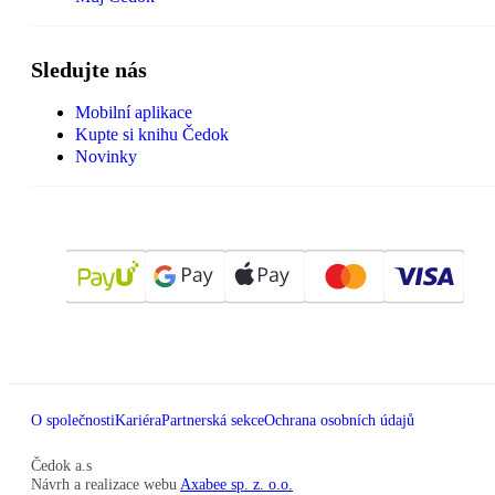
Sledujte nás
Mobilní aplikace
Kupte si knihu Čedok
Novinky
O společnosti
Kariéra
Partnerská sekce
Ochrana osobních údajů
Čedok a.s
Návrh a realizace webu
Axabee sp. z. o.o.