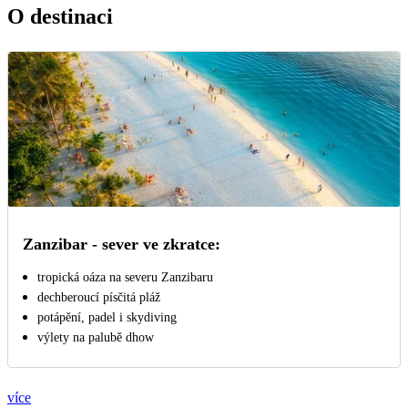
O destinaci
Zanzibar - sever ve zkratce:
tropická oáza na severu Zanzibaru
dechberoucí písčitá pláž
potápění, padel i skydiving
výlety na palubě dhow
více