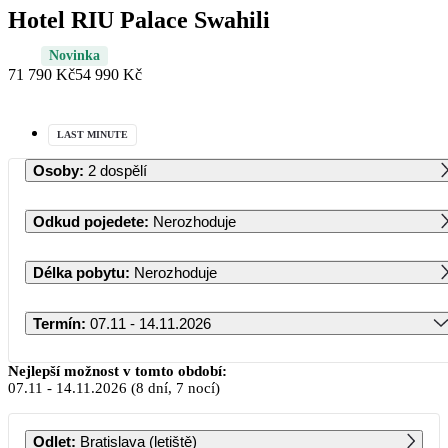
Hotel RIU Palace Swahili
Novinka
71 790 Kč
54 990 Kč
LAST MINUTE
Osoby
:
2 dospělí
Odkud pojedete
:
Nerozhoduje
Délka pobytu
:
Nerozhoduje
Termín
:
07.11 - 14.11.2026
Listopad 2026
Nejlepší možnost v tomto období:
07.11
-
14.11.2026
(8 dní, 7 nocí)
PO
ÚT
ST
ČT
PÁ
SO
NE
Odlet
:
Bratislava (letiště)