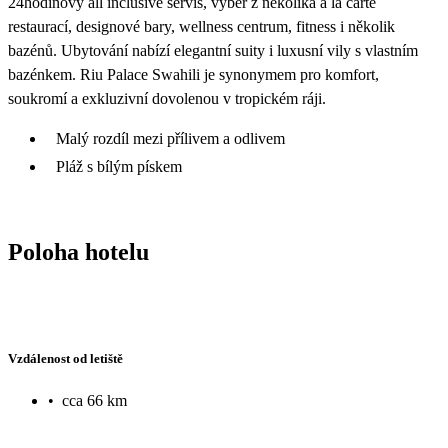
24hodinový all inclusive servis, výběr z několika à la carte
restaurací, designové bary, wellness centrum, fitness i několik
bazénů. Ubytování nabízí elegantní suity i luxusní vily s vlastním
bazénkem. Riu Palace Swahili je synonymem pro komfort,
soukromí a exkluzivní dovolenou v tropickém ráji.
Malý rozdíl mezi přílivem a odlivem
Pláž s bílým pískem
Poloha hotelu
Vzdálenost od letiště
•
cca 66 km