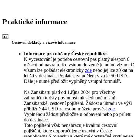
Praktické informace
Cestovní doklady a vízové informace
Informace pro občany České republiky:
K vycestování je potřeba cestovní pas platný alespoň 6
měsíců od návratu. Ke vstupu do země je nutné vízum. O
vízum lze požádat elektronicky
zde
nebo jej lze získat na
letišti v destinaci. Poplatek za udělení víza je 50 USD.
Dále je nutné předložit vyplněný vstupní formulář.
Na Zanzibaru platí od 1.října 2024 pro všechny
zahraniční turisty povinnost mít sjednané místní,
Zanzibarské, cestovní pojištění. Žádost a úhradu ve výši
přibližně 44 USD za osobu můžete provést
zde
.
Vyplněnou žádost předložíte u odbavení nebo po příletu
do destinace.
Toto pojištění však nenahrazuje kvalitní cestovní
pojištění, které doporučujeme uzavřít v České
republice/na Slovensku a které má dostatečné krytí nejen