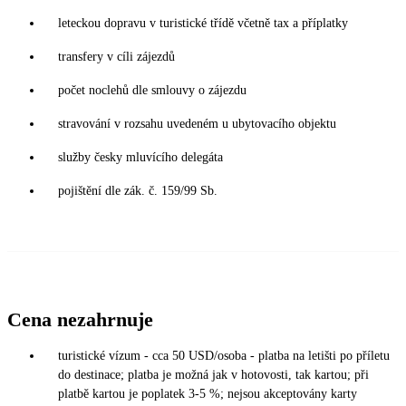
leteckou dopravu v turistické třídě včetně tax a příplatky
transfery v cíli zájezdů
počet noclehů dle smlouvy o zájezdu
stravování v rozsahu uvedeném u ubytovacího objektu
služby česky mluvícího delegáta
pojištění dle zák. č. 159/99 Sb.
Cena nezahrnuje
turistické vízum - cca 50 USD/osoba - platba na letišti po příletu
do destinace; platba je možná jak v hotovosti, tak kartou; při
platbě kartou je poplatek 3-5 %; nejsou akceptovány karty