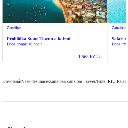
Zanzibar
Zanzibar
Prohlídka Stone Townu a koření
Safari 
Doba trvání
:
10 hodin
Doba trvá
1 568 Kč
/os.
Dovolená
/
Naše destinace
/
Zanzibar
/
Zanzibar - sever
/
Hotel RIU Palace