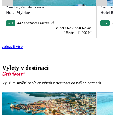
Zanzibar
,
Zanzibar - sever
Zanzibar
Hotel Myblue
Hotel R
5.1
442 hodnocení zákazníků
5.7
25
49 990 Kč
38 990 Kč
/os.
Ušetřete
11 000 Kč
zobrazit více
Výlety v destinaci
Využijte skvělé nabídky výletů v destinaci od našich partnerů