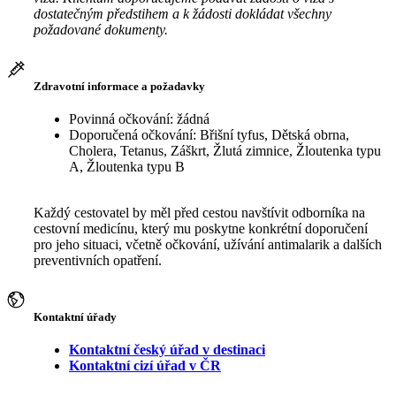
dostatečným předstihem a k žádosti dokládat všechny
požadované dokumenty.
Zdravotní informace a požadavky
Povinná očkování: žádná
Doporučená očkování: Břišní tyfus, Dětská obrna,
Cholera, Tetanus, Záškrt, Žlutá zimnice, Žloutenka typu
A, Žloutenka typu B
Každý cestovatel by měl před cestou navštívit odborníka na
cestovní medicínu, který mu poskytne konkrétní doporučení
pro jeho situaci, včetně očkování, užívání antimalarik a dalších
preventivních opatření.
Kontaktní úřady
Kontaktní český úřad v destinaci
Kontaktní cizí úřad v ČR