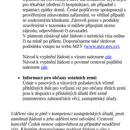
pro lékařské ošetření či hospitalizaci, ale případně i
repatriaci zpátky domů. České pojišťovny spolupracují s
prověřenými zdravotními zařízeními, ve většině případů
se soukromými klinikami. Zároveň pouze s produkty
uzavřenými v tuzemsku si můžete připojistit storno
zájezdu, odpovědnosti či zavazadel.
V platnosti zůstávají také žádosti o turistická víza online
či na místě po příletu. Doporučujeme také sledovat
podmínku vstupu na webu MZV
(www.mzv.gov.cz).
Návod k vyplnění žádosti o vízum naleznete
zde
.
Návod k vyplnění žádosti o povinné cestovní pojištění
naleznete
zde
.
Informace pro občany ostatních zemí:
Údaje o pasových a vízových požadavcích včetně
přibližných lhůt pro vyřízení víz pro občany třetích zemí
jsou k dispozici u příslušných úřadů třetí země
(ministerstvo zahraničních věcí, zastupitelský úřad).
Udělení víza je plně v kompetenci zastupitelských úřadů, proti
zamítnutí žádosti o jeho udělení není odvolání. Cestovní
kancelář Čedok nenese odpovědnost za případné neudělení
víza. Klientům doporučujeme podávat žádosti o víza s