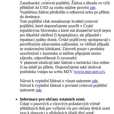
Zanzibarské, cestovní pojištění. Žádost a úhradu ve výši
přibližně 44 USD za osobu můžete provést
zde
.
Vyplněnou žádost předložíte u odbavení nebo po příletu
do destinace.
Toto pojištění však nenahrazuje kvalitní cestovní
pojištění, které doporučujeme uzavřít v České
republice/na Slovensku a které má dostatečné krytí nejen
pro lékařské ošetření či hospitalizaci, ale případně i
repatriaci zpátky domů. České pojišťovny spolupracují s
prověřenými zdravotními zařízeními, ve většině případů
se soukromými klinikami. Zároveň pouze s produkty
uzavřenými v tuzemsku si můžete připojistit storno
zájezdu, odpovědnosti či zavazadel.
V platnosti zůstávají také žádosti o turistická víza online
či na místě po příletu. Doporučujeme také sledovat
podmínku vstupu na webu MZV
(www.mzv.gov.cz).
Návod k vyplnění žádosti o vízum naleznete
zde
.
Návod k vyplnění žádosti o povinné cestovní pojištění
naleznete
zde
.
Informace pro občany ostatních zemí:
Údaje o pasových a vízových požadavcích včetně
přibližných lhůt pro vyřízení víz pro občany třetích zemí
jsou k dispozici u příslušných úřadů třetí země