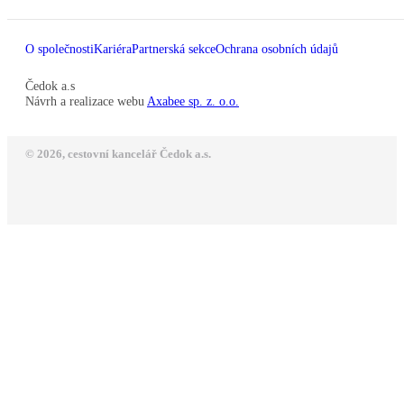
O společnosti
Kariéra
Partnerská sekce
Ochrana osobních údajů
Čedok a.s
Návrh a realizace webu
Axabee sp. z. o.o.
© 2026, cestovní kancelář Čedok a.s.