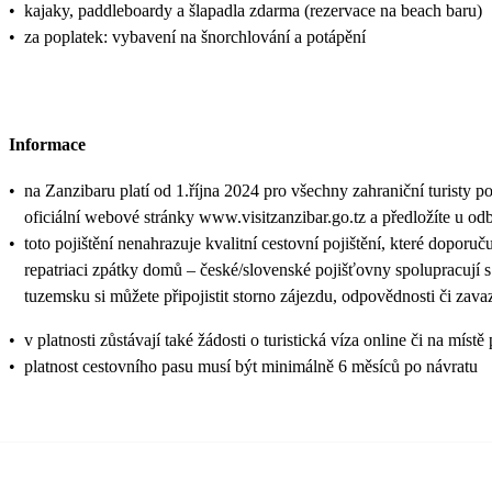
•
kajaky, paddleboardy a šlapadla zdarma (rezervace na beach baru)
•
za poplatek: vybavení na šnorchlování a potápění
Informace
•
na Zanzibaru platí od 1.října 2024 pro všechny zahraniční turisty p
oficiální webové stránky www.visitzanzibar.go.tz a předložíte u od
•
toto pojištění nenahrazuje kvalitní cestovní pojištění, které doporuč
repatriaci zpátky domů – české/slovenské pojišťovny spolupracují 
tuzemsku si můžete připojistit storno zájezdu, odpovědnosti či zava
•
v platnosti zůstávají také žádosti o turistická víza online či na
•
platnost cestovního pasu musí být minimálně 6 měsíců po návratu