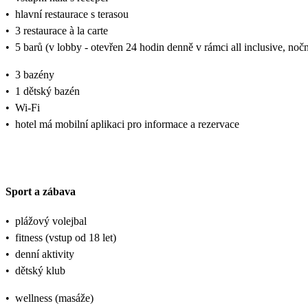
•
hlavní restaurace s terasou
•
3 restaurace à la carte
•
5 barů (v lobby - otevřen 24 hodin denně v rámci all inclusive, nočn
•
3 bazény
•
1 dětský bazén
•
Wi-Fi
•
hotel má mobilní aplikaci pro informace a rezervace
Sport a zábava
•
plážový volejbal
•
fitness (vstup od 18 let)
•
denní aktivity
•
dětský klub
•
wellness (masáže)