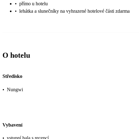
•
přímo u hotelu
•
lehátka a slunečníky na vyhrazené hotelové části zdarma
O hotelu
Středisko
•
Nungwi
Vybavení
•
vstupní hala s recepcí