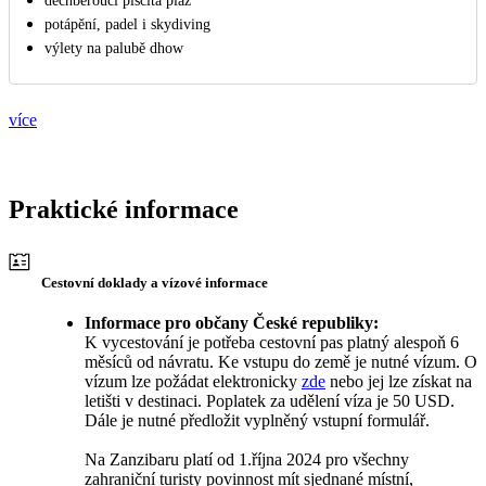
dechberoucí písčitá pláž
potápění, padel i skydiving
výlety na palubě dhow
více
Praktické informace
Cestovní doklady a vízové informace
Informace pro občany České republiky:
K vycestování je potřeba cestovní pas platný alespoň 6
měsíců od návratu. Ke vstupu do země je nutné vízum. O
vízum lze požádat elektronicky
zde
nebo jej lze získat na
letišti v destinaci. Poplatek za udělení víza je 50 USD.
Dále je nutné předložit vyplněný vstupní formulář.
Na Zanzibaru platí od 1.října 2024 pro všechny
zahraniční turisty povinnost mít sjednané místní,