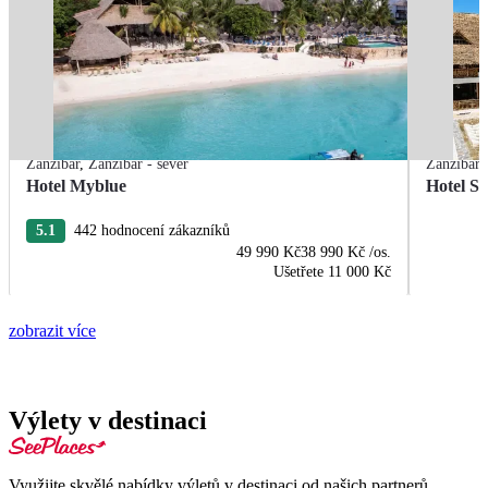
Zanzibar
,
Zanzibar - sever
Zanzibar
Hotel Myblue
Hotel S
5.1
442 hodnocení zákazníků
49 990 Kč
38 990 Kč
/os.
Ušetřete
11 000 Kč
zobrazit více
Výlety v destinaci
Využijte skvělé nabídky výletů v destinaci od našich partnerů