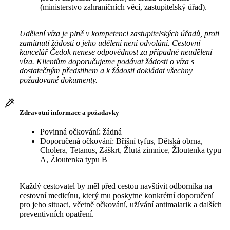
(ministerstvo zahraničních věcí, zastupitelský úřad).
Udělení víza je plně v kompetenci zastupitelských úřadů, proti
zamítnutí žádosti o jeho udělení není odvolání. Cestovní
kancelář Čedok nenese odpovědnost za případné neudělení
víza. Klientům doporučujeme podávat žádosti o víza s
dostatečným předstihem a k žádosti dokládat všechny
požadované dokumenty.
Zdravotní informace a požadavky
Povinná očkování: žádná
Doporučená očkování: Břišní tyfus, Dětská obrna,
Cholera, Tetanus, Záškrt, Žlutá zimnice, Žloutenka typu
A, Žloutenka typu B
Každý cestovatel by měl před cestou navštívit odborníka na
cestovní medicínu, který mu poskytne konkrétní doporučení
pro jeho situaci, včetně očkování, užívání antimalarik a dalších
preventivních opatření.