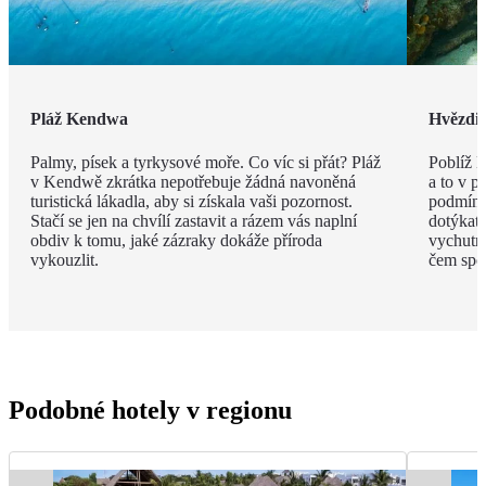
Pláž Kendwa
Hvězdic
Palmy, písek a tyrkysové moře. Co víc si přát? Pláž
Poblíž 
v Kendwě zkrátka nepotřebuje žádná navoněná
a to v p
turistická lákadla, aby si získala vaši pozornost.
podmínko
Stačí se jen na chvílí zastavit a rázem vás naplní
dotýkat,
obdiv k tomu, jaké zázraky dokáže příroda
vychutna
vykouzlit.
čem spol
Podobné hotely v regionu