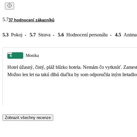
5.7
37 hodnocení zákazníků
5.3
Pokoj
5.7
Strava
5.6
Hodnocení personálu
4.5
Anima
6
Monika
Hotel úžasný, čistý, pláž blízko hotela. Nemám čo vytknúť. Zamestnanci hotela ústretoví, urobia čo Vám na očiach uvidia. Delegátka úžasná, vedela kopec informácii, len chválim.
Možno len let na takú dlhú diaľku by som odporučila iným lietadlom
Zobrazit všechny recenze