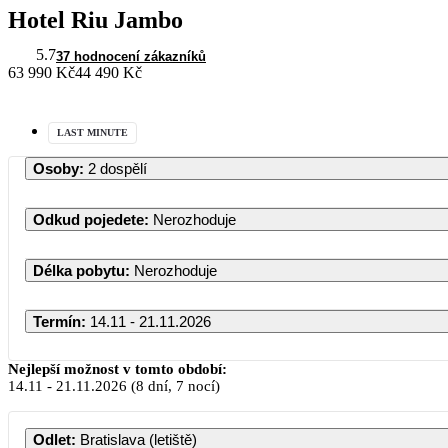
Hotel Riu Jambo
5.7
37 hodnocení zákazníků
63 990 Kč
44 490 Kč
LAST MINUTE
Osoby
:
2 dospělí
Odkud pojedete
:
Nerozhoduje
Délka pobytu
:
Nerozhoduje
Termín
:
14.11 - 21.11.2026
Nejlepší možnost v tomto období:
14.11
-
21.11.2026
(8 dní, 7 nocí)
Odlet
:
Bratislava (letiště)