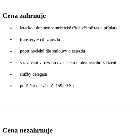
Cena zahrnuje
leteckou dopravu v turistické třídě včetně tax a příplatků
transfery v cíli zájezdu
počet noclehů dle smlouvy o zájezdu
stravování v rozsahu uvedeném u ubytovacího zařízení
služby delegáta
pojištění dle zák. č. 159/99 Sb.
Cena nezahrnuje