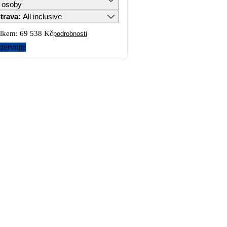
 osoby
trava
:
All inclusive
lkem:
69 538 Kč
podrobnosti
zervujte