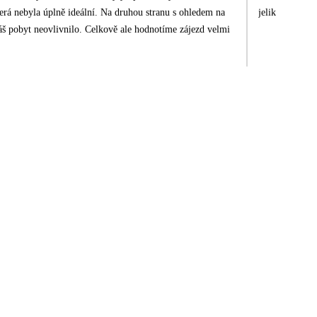
jelikož to cen
vě ale hodnotíme zájezd velmi