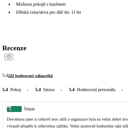
Možnost pokojů s bazénem
Dětská cena/sleva pro dítě do: 11 let
Recenze
5.4
122 hodnocení zákazníků
5.4
Pokoj
5.4
Strava
5.4
Hodnocení personálu
5
Štěpán
Dovolenou jsme si celkově moc užili a organizace byla na velmi dobré úro
výrazně přispělo k celkovému zážitku. Velmi pozitivně hodnotíme také jídlo a drinky u bazénu, které byly opravdu výborné a