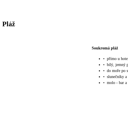
Pláž
Soukromá pláž
•
přímo u hote
•
bílý, jemný 
•
do moře po 
•
slunečníky a
•
molo - bar a