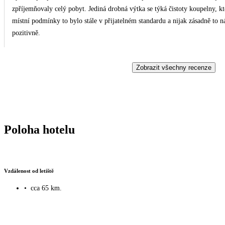
zpříjemňovaly celý pobyt. Jediná drobná výtka se týká čistoty koupelny, která nebyla úplně ideální. Na druhou stranu s ohledem na
místní podmínky to bylo stále v přijatelném standardu a nijak zásadně to náš pobyt neovlivnilo. Celko
pozitivně.
Zobrazit všechny recenze
Poloha hotelu
Vzdálenost od letiště
•
cca 65 km.