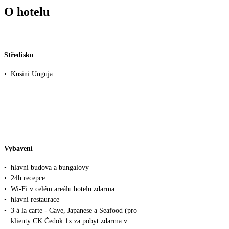
O hotelu
Středisko
•
Kusini Unguja
Vybavení
•
hlavní budova a bungalovy
•
24h recepce
•
Wi-Fi v celém areálu hotelu zdarma
•
hlavní restaurace
•
3 à la carte - Cave, Japanese a Seafood (pro
klienty CK Čedok 1x za pobyt zdarma v