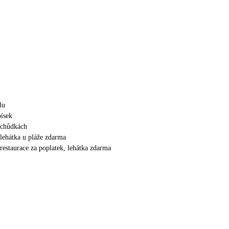
lu
písek
schůdkách
 lehátka u pláže zdarma
 restaurace za poplatek, lehátka zdarma