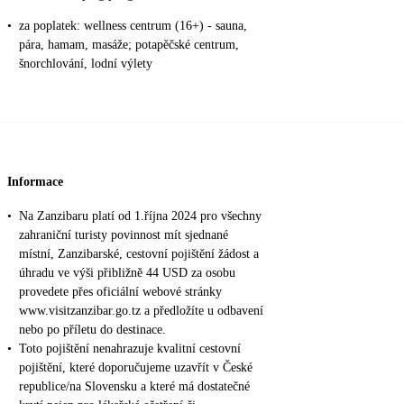
•
za poplatek: wellness centrum (16+) - sauna,
pára, hamam, masáže; potapěčské centrum,
šnorchlování, lodní výlety
Informace
•
Na Zanzibaru platí od 1.října 2024 pro všechny
zahraniční turisty povinnost mít sjednané
místní, Zanzibarské, cestovní pojištění žádost a
úhradu ve výši přibližně 44 USD za osobu
provedete přes oficiální webové stránky
www.visitzanzibar.go.tz a předložíte u odbavení
nebo po příletu do destinace.
•
Toto pojištění nenahrazuje kvalitní cestovní
pojištění, které doporučujeme uzavřít v České
republice/na Slovensku a které má dostatečné