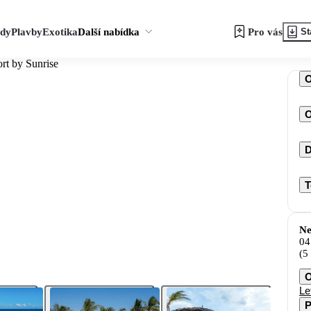
zdy
Plavby
Exotika
Další nabídka
Pro vás
St
rt by Sunrise
O
D
T
Ne
04
(5
O
Le
P