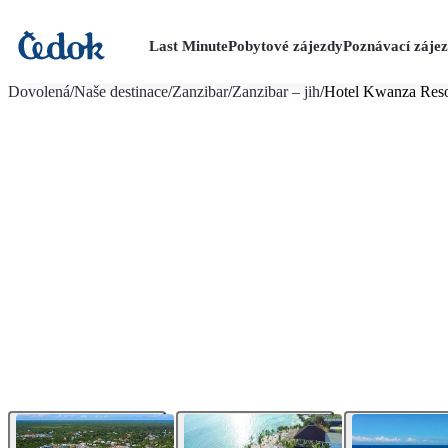
Last Minute
Pobytové zájezdy
Poznávací záje
více fotografií (32)
Dovolená
/
Naše destinace
/
Zanzibar
/
Zanzibar – jih
/
Hotel Kwanza Reso