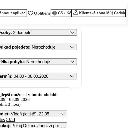
áhnout aplikaci
Oblíbené
CS / Kč
Klientská zóna Můj Čedok
Osoby
:
2 dospělí
dkud pojedete
:
Nerozhoduje
élka pobytu
:
Nerozhoduje
ermín
:
04.09 - 08.09.2026
jlepší možnost v tomto období:
.09
-
08.09.2026
 dní, 3 noci)
dlet
:
Vídeň (letiště), 22:05
tový řád
okoj
:
Pokoj Deluxe Jacuzzi pro