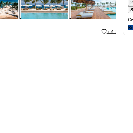
2
S
Ce
Re
uložit