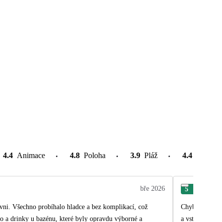
4.4
Animace
4.8
Poloha
3.9
Pláž
4.4
Atrakce
bře 2026
5
Ivet
vni. Všechno probíhalo hladce a bez komplikací, což
Chyběly aktuál
a vstupních ví