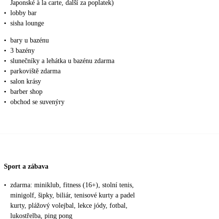
Japonské à la carte, další za poplatek)
•
lobby bar
•
sisha lounge
•
bary u bazénu
•
3 bazény
•
slunečníky a lehátka u bazénu zdarma
•
parkoviště zdarma
•
salon krásy
•
barber shop
•
obchod se suvenýry
Sport a zábava
•
zdarma: miniklub, fitness (16+), stolní tenis,
minigolf, šipky, biliár, tenisové kurty a padel
kurty, plážový volejbal, lekce jódy, fotbal,
lukostřelba, ping pong