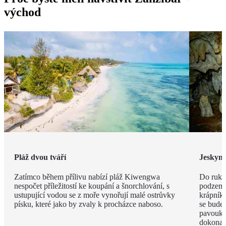
východ
Pláž dvou tváří
Jeskyn
Zatímco během přílivu nabízí pláž Kiwengwa
Do ruky
nespočet příležitostí ke koupání a šnorchlování, s
podzemí
ustupující vodou se z moře vynořují malé ostrůvky
krápníků
písku, které jako by zvaly k procházce naboso.
se budet
pavouky 
dokonal