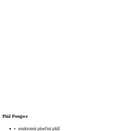
Pláž Pongwe
•
soukromá písečná pláž