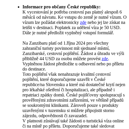
Informace pro občany České republiky:
K vycestování je potřeba cestovní pas platný alespoň 6
měsíců od návratu. Ke vstupu do země je nutné vízum. O
vízum lze požádat elektronicky
zde
nebo jej lze získat na
letišti v destinaci. Poplatek za udělení víza je 50 USD.
Dále je nutné předložit vyplněný vstupní formulář.
Na Zanzibaru platí od 1.října 2024 pro všechny
zahraniční turisty povinnost mít sjednané místní,
Zanzibarské, cestovní pojištění. Žádost a úhradu ve výši
přibližně 44 USD za osobu můžete provést
zde
.
Vyplněnou žádost předložíte u odbavení nebo po příletu
do destinace.
Toto pojištění však nenahrazuje kvalitní cestovní
pojištění, které doporučujeme uzavřít v České
republice/na Slovensku a které má dostatečné krytí nejen
pro lékařské ošetření či hospitalizaci, ale případně i
repatriaci zpátky domů. České pojišťovny spolupracují s
prověřenými zdravotními zařízeními, ve většině případů
se soukromými klinikami. Zároveň pouze s produkty
uzavřenými v tuzemsku si můžete připojistit storno
zájezdu, odpovědnosti či zavazadel.
V platnosti zůstávají také žádosti o turistická víza online
či na místě po příletu. Doporučujeme také sledovat