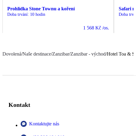
Prohlídka Stone Townu a koření
Safari 
Doba trvání
:
10 hodin
Doba trvá
1 568 Kč
/os.
Dovolená
/
Naše destinace
/
Zanzibar
/
Zanzibar - východ
/
Hotel Toa & 
Kontakt
Kontaktujte nás