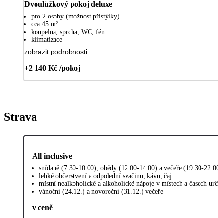
Dvoulůžkový pokoj deluxe
pro 2 osoby (možnost přistýlky)
cca 45 m²
koupelna, sprcha, WC, fén
klimatizace
zobrazit podrobnosti
+2 140 Kč /pokoj
Strava
All inclusive
snídaně (7:30-10:00), obědy (12:00-14:00) a večeře (19:30-22:0
lehké občerstvení a odpolední svačinu, kávu, čaj
místní nealkoholické a alkoholické nápoje v místech a časech u
vánoční (24.12.) a novoroční (31.12.) večeře
v ceně