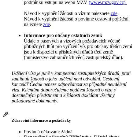
podmínku vstupu na webu MZV
(www.mzv.gov.cz).
Návod k vyplnění žádosti o vízum naleznete
zde
.
Návod k vyplnění žádosti o povinné cestovní pojištění
naleznete
zde
.
Informace pro občany ostatních zemí:
Údaje o pasových a vízových požadavcích včetně
přibližných lhůt pro vyřízení víz pro občany třetích zemí
jsou k dispozici u příslušných úřadů třetí země
(ministerstvo zahraničních věcí, zastupitelský úřad).
Udělení víza je plně v kompetenci zastupitelských úřadů, proti
zamítnutí žádosti o jeho udělení není odvolání. Cestovní
kancelář Čedok nenese odpovědnost za případné neudělení
víza. Klientům doporučujeme podávat žádosti o víza s
dostatečným předstihem a k žádosti dokládat všechny
požadované dokumenty.
Zdravotní informace a požadavky
Povinná očkování: žádná