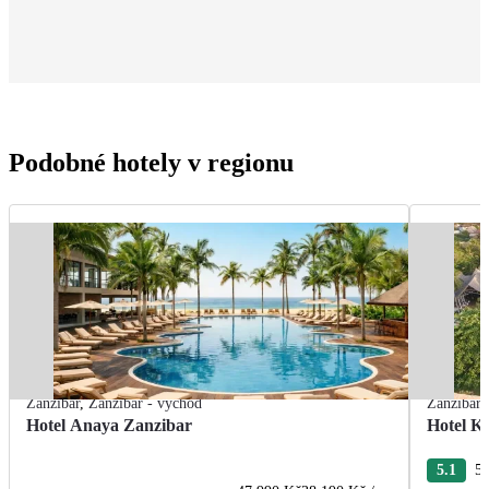
Podobné hotely v regionu
Zanzibar
,
Zanzibar - východ
Zanzibar
Hotel Anaya Zanzibar
Hotel K
5.1
54