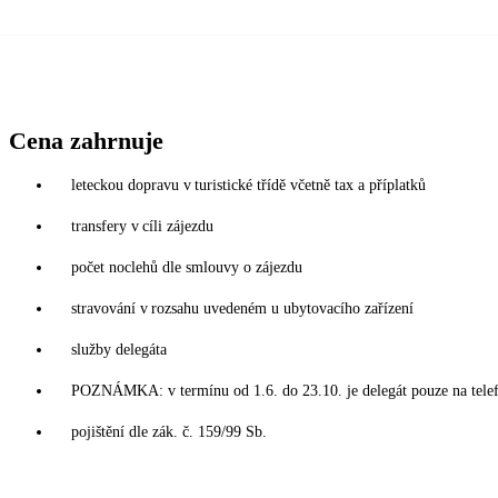
Cena zahrnuje
leteckou dopravu v turistické třídě včetně tax a příplatků
transfery v cíli zájezdu
počet noclehů dle smlouvy o zájezdu
stravování v rozsahu uvedeném u ubytovacího zařízení
služby delegáta
POZNÁMKA: v termínu od 1.6. do 23.10. je delegát pouze na tele
pojištění dle zák. č. 159/99 Sb.