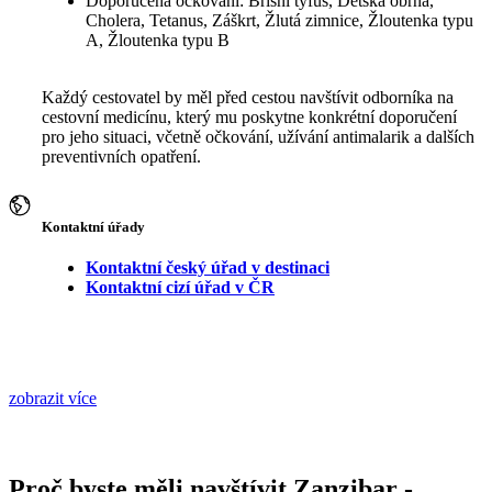
Doporučená očkování: Břišní tyfus, Dětská obrna,
Cholera, Tetanus, Záškrt, Žlutá zimnice, Žloutenka typu
A, Žloutenka typu B
Každý cestovatel by měl před cestou navštívit odborníka na
cestovní medicínu, který mu poskytne konkrétní doporučení
pro jeho situaci, včetně očkování, užívání antimalarik a dalších
preventivních opatření.
Kontaktní úřady
Kontaktní český úřad v destinaci
Kontaktní cizí úřad v ČR
zobrazit více
Proč byste měli navštívit Zanzibar -