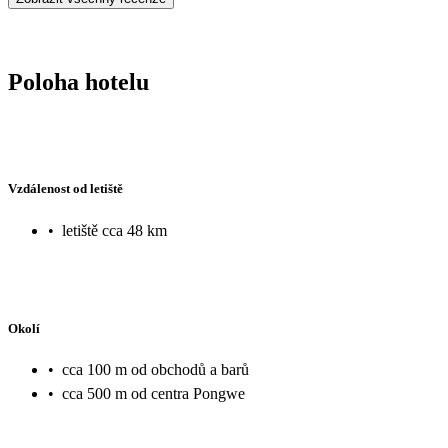
Poloha hotelu
Vzdálenost od letiště
•
letiště cca 48 km
Okolí
•
cca 100 m od obchodů a barů
•
cca 500 m od centra Pongwe