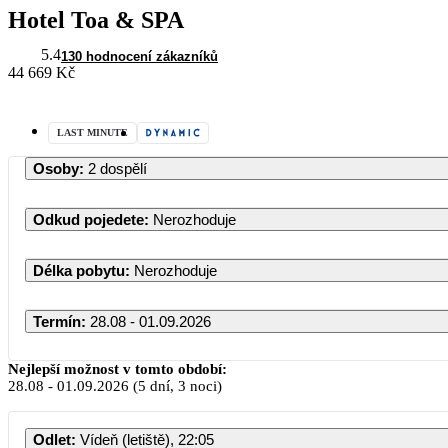
Hotel Toa & SPA
5.4
130 hodnocení zákazníků
44 669 Kč
LAST MINUTE
Osoby
:
2 dospělí
Odkud pojedete
:
Nerozhoduje
Délka pobytu
:
Nerozhoduje
Termín
:
28.08 - 01.09.2026
Nejlepší možnost v tomto období:
28.08
-
01.09.2026
(5 dní, 3 noci)
Odlet
:
Vídeň (letiště), 22:05