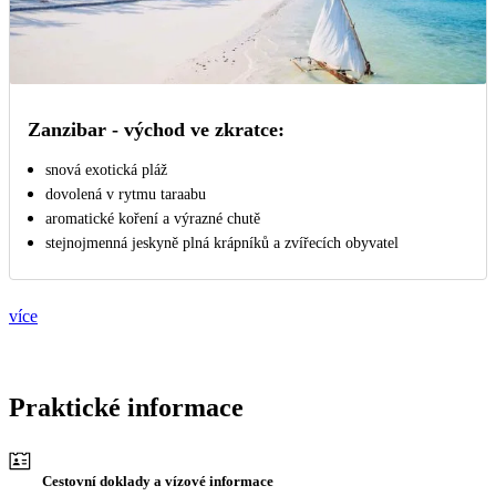
Zanzibar - východ ve zkratce:
snová exotická pláž
dovolená v rytmu taraabu
aromatické koření a výrazné chutě
stejnojmenná jeskyně plná krápníků a zvířecích obyvatel
více
Praktické informace
Cestovní doklady a vízové informace