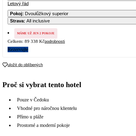
Letový řád
Pokoj
:
Dvoulůžkový superior
Strava
:
All inclusive
MÁME UŽ JEN 2 POKOJE
Celkem:
89 338 Kč
podrobnosti
Rezervujte
uložit do oblíbených
Proč si vybrat tento hotel
Pouze v Čedoku
Vhodné pro náročnou klientelu
Přímo u pláže
Prostorné a moderní pokoje