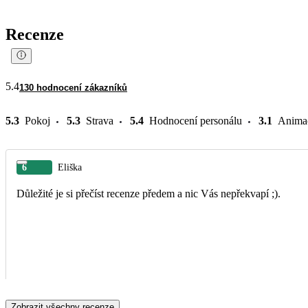
Recenze
5.4
130 hodnocení zákazníků
5.3
Pokoj
5.3
Strava
5.4
Hodnocení personálu
3.1
Anima
6
Eliška
Důležité je si přečíst recenze předem a nic Vás nepřekvapí ;).
Zobrazit všechny recenze