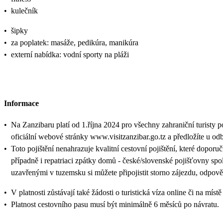
•
kulečník
•
šipky
•
za poplatek: masáže, pedikúra, manikúra
•
externí nabídka: vodní sporty na pláži
Informace
•
Na Zanzibaru platí od 1.října 2024 pro všechny zahraniční turisty 
oficiální webové stránky www.visitzanzibar.go.tz a předložíte u odb
•
Toto pojištění nenahrazuje kvalitní cestovní pojištění, které doporu
případně i repatriaci zpátky domů - české/slovenské pojišťovny sp
uzavřenými v tuzemsku si můžete připojistit storno zájezdu, odpově
•
V platnosti zůstávají také žádosti o turistická víza online či na
•
Platnost cestovního pasu musí být minimálně 6 měsíců po návratu.