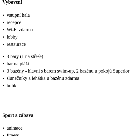
Vybavení
•
vstupní hala
•
recepce
•
Wi-Fi zdarma
•
lobby
•
restaurace
•
3 bary (1 na střeše)
•
bar na pláži
•
3 bazény - hlavní s barem swim-up, 2 bazénu u pokojů Superior
•
slunečníky a lehátka u bazénu zdarma
•
butik
Sport a zábava
•
animace
•
fitness