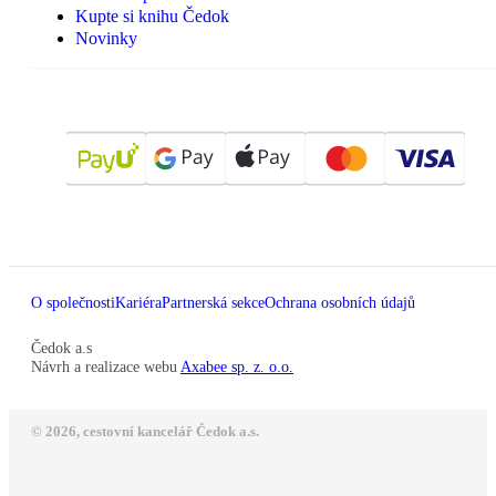
Kupte si knihu Čedok
Novinky
O společnosti
Kariéra
Partnerská sekce
Ochrana osobních údajů
Čedok a.s
Návrh a realizace webu
Axabee sp. z. o.o.
© 2026, cestovní kancelář Čedok a.s.