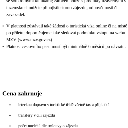
se soukromými klinikami; zároveň pouze s produkty uzavřenými v
tuzemsku si můžete připojistit storno zájezdu, odpovědnosti či
zavazadel.
•
V platnosti zůstávají také žádosti o turistická víza online či na místě
po příletu; doporučujeme také sledovat podmínku vstupu na webu
MZV (www.mzv.gov.cz)
•
Platnost cestovního pasu musí být minimálně 6 měsíců po návratu.
Cena zahrnuje
leteckou dopravu v turistické třídě včetně tax a příplatků
transfery v cíli zájezdu
počet noclehů dle smlouvy o zájezdu