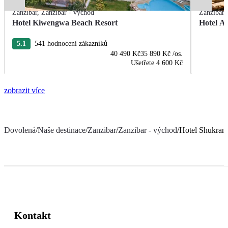
Zanzibar
,
Zanzibar - východ
Zanzibar
Hotel Kiwengwa Beach Resort
Hotel A
5.1
541 hodnocení zákazníků
40 490 Kč
35 890 Kč
/os.
Ušetřete
4 600 Kč
zobrazit více
Dovolená
/
Naše destinace
/
Zanzibar
/
Zanzibar - východ
/
Hotel Shukran 
Kontakt