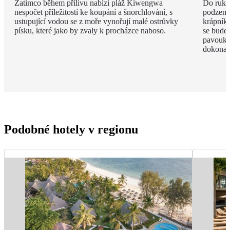
Zatímco během přílivu nabízí pláž Kiwengwa
Do ruky
nespočet příležitostí ke koupání a šnorchlování, s
podzemí
ustupující vodou se z moře vynořují malé ostrůvky
krápníků
písku, které jako by zvaly k procházce naboso.
se budet
pavouky 
dokonal
Podobné hotely v regionu