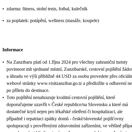
•
zdarma: fitness, stolní tenis, fotbal, kulečník
•
za poplatek: potápění, wellness (masáže, koupele)
Informace
•
Na Zanzibaru platí od 1.října 2024 pro všechny zahraniční turisty
povinnost mít sjednané místní, Zanzibarské, cestovní pojištění žádo
a úhradu ve výši přibližně 44 USD za osobu provedete přes oficiáln
webové stránky www.visitzanzibar.go.tz a předložíte u odbavení n
po příletu do destinace.
•
Toto pojištění nenahrazuje kvalitní cestovní pojištění, které
doporučujeme uzavřít v České republice/na Slovensku a které má
dostatečné krytí nejen pro lékařské ošetření či hospitalizaci, ale
případně i repatriaci zpátky domů - české/slovenské pojišťovny
spolupracují s prověřenými zdravotními zařízeními, ve většině příp