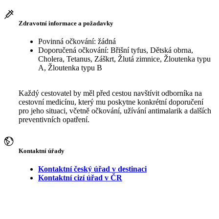
Zdravotní informace a požadavky
Povinná očkování: žádná
Doporučená očkování: Břišní tyfus, Dětská obrna,
Cholera, Tetanus, Záškrt, Žlutá zimnice, Žloutenka typu
A, Žloutenka typu B
Každý cestovatel by měl před cestou navštívit odborníka na
cestovní medicínu, který mu poskytne konkrétní doporučení
pro jeho situaci, včetně očkování, užívání antimalarik a dalších
preventivních opatření.
Kontaktní úřady
Kontaktní český úřad v destinaci
Kontaktní cizí úřad v ČR