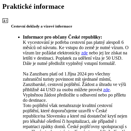
Praktické informace
Cestovní doklady a vízové informace
Informace pro občany České republiky:
K vycestování je potřeba cestovní pas platný alespoň 6
měsíců od návratu. Ke vstupu do země je nutné vízum. O
vízum lze požádat elektronicky
zde
nebo jej lze získat na
letišti v destinaci. Poplatek za udělení víza je 50 USD.
Dále je nutné předložit vyplněný vstupní formulář.
Na Zanzibaru platí od 1.října 2024 pro všechny
zahraniční turisty povinnost mít sjednané místní,
Zanzibarské, cestovní pojištění. Žádost a úhradu ve výši
přibližně 44 USD za osobu můžete provést
zde
.
Vyplněnou žádost předložíte u odbavení nebo po příletu
do destinace.
Toto pojištění však nenahrazuje kvalitní cestovní
pojištění, které doporučujeme uzavřít v České
republice/na Slovensku a které má dostatečné krytí nejen
pro lékařské ošetření či hospitalizaci, ale případně i
repatriaci zpátky domů. České pojišťovny spolupracují s