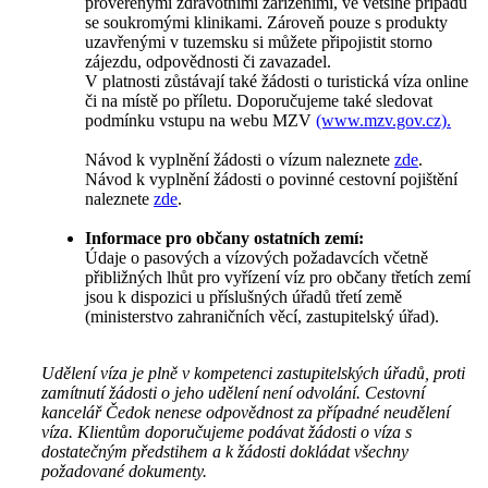
prověřenými zdravotními zařízeními, ve většině případů
se soukromými klinikami. Zároveň pouze s produkty
uzavřenými v tuzemsku si můžete připojistit storno
zájezdu, odpovědnosti či zavazadel.
V platnosti zůstávají také žádosti o turistická víza online
či na místě po příletu. Doporučujeme také sledovat
podmínku vstupu na webu MZV
(www.mzv.gov.cz).
Návod k vyplnění žádosti o vízum naleznete
zde
.
Návod k vyplnění žádosti o povinné cestovní pojištění
naleznete
zde
.
Informace pro občany ostatních zemí:
Údaje o pasových a vízových požadavcích včetně
přibližných lhůt pro vyřízení víz pro občany třetích zemí
jsou k dispozici u příslušných úřadů třetí země
(ministerstvo zahraničních věcí, zastupitelský úřad).
Udělení víza je plně v kompetenci zastupitelských úřadů, proti
zamítnutí žádosti o jeho udělení není odvolání. Cestovní
kancelář Čedok nenese odpovědnost za případné neudělení
víza. Klientům doporučujeme podávat žádosti o víza s
dostatečným předstihem a k žádosti dokládat všechny
požadované dokumenty.