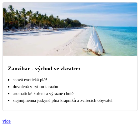
Zanzibar - východ ve zkratce:
snová exotická pláž
dovolená v rytmu taraabu
aromatické koření a výrazné chutě
stejnojmenná jeskyně plná krápníků a zvířecích obyvatel
více