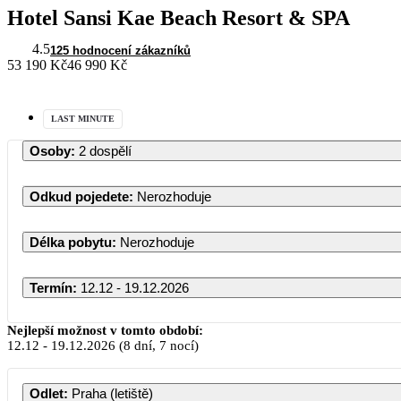
Hotel Sansi Kae Beach Resort & SPA
4.5
125 hodnocení zákazníků
53 190 Kč
46 990 Kč
LAST MINUTE
Osoby
:
2 dospělí
Odkud pojedete
:
Nerozhoduje
Délka pobytu
:
Nerozhoduje
Termín
:
12.12 - 19.12.2026
Nejlepší možnost v tomto období:
12.12
-
19.12.2026
(8 dní, 7 nocí)
Odlet
:
Praha (letiště)