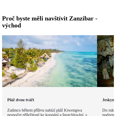
Proč byste měli navštívit Zanzibar -
východ
Pláž dvou tváří
Jeskyn
Zatímco během přílivu nabízí pláž Kiwengwa
Do ruky
nespočet příležitostí ke koupání a šnorchlování, s
podzemí