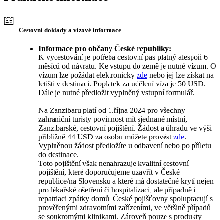
Cestovní doklady a vízové informace
Informace pro občany České republiky:
K vycestování je potřeba cestovní pas platný alespoň 6
měsíců od návratu. Ke vstupu do země je nutné vízum. O
vízum lze požádat elektronicky
zde
nebo jej lze získat na
letišti v destinaci. Poplatek za udělení víza je 50 USD.
Dále je nutné předložit vyplněný vstupní formulář.
Na Zanzibaru platí od 1.října 2024 pro všechny
zahraniční turisty povinnost mít sjednané místní,
Zanzibarské, cestovní pojištění. Žádost a úhradu ve výši
přibližně 44 USD za osobu můžete provést
zde
.
Vyplněnou žádost předložíte u odbavení nebo po příletu
do destinace.
Toto pojištění však nenahrazuje kvalitní cestovní
pojištění, které doporučujeme uzavřít v České
republice/na Slovensku a které má dostatečné krytí nejen
pro lékařské ošetření či hospitalizaci, ale případně i
repatriaci zpátky domů. České pojišťovny spolupracují s
prověřenými zdravotními zařízeními, ve většině případů
se soukromými klinikami. Zároveň pouze s produkty