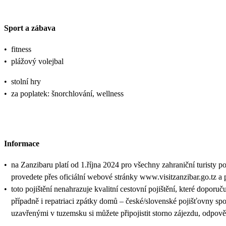
Sport a zábava
•
fitness
•
plážový volejbal
•
stolní hry
•
za poplatek: šnorchlování, wellness
Informace
•
na Zanzibaru platí od 1.října 2024 pro všechny zahraniční turisty p
provedete přes oficiální webové stránky www.visitzanzibar.go.tz a 
•
toto pojištění nenahrazuje kvalitní cestovní pojištění, které doporuč
případně i repatriaci zpátky domů – české/slovenské pojišťovny sp
uzavřenými v tuzemsku si můžete připojistit storno zájezdu, odpově