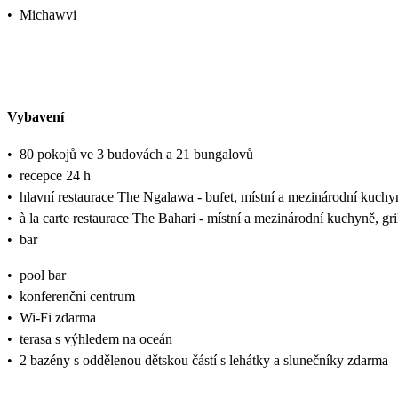
•
Michawvi
Vybavení
•
80 pokojů ve 3 budovách a 21 bungalovů
•
recepce 24 h
•
hlavní restaurace The Ngalawa - bufet, místní a mezinárodní kuchyn
•
à la carte restaurace The Bahari - místní a mezinárodní kuchyně, gri
•
bar
•
pool bar
•
konferenční centrum
•
Wi-Fi zdarma
•
terasa s výhledem na oceán
•
2 bazény s oddělenou dětskou částí s lehátky a slunečníky zdarma