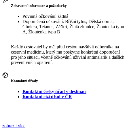
Zdravotní informace a požadavky
Povinná očkování: žádná
Doporučená očkování: Břišní tyfus, Dětská obrna,
Cholera, Tetanus, Záškrt, Žlutá zimnice, Žloutenka typu
A, Žloutenka typu B
Každý cestovatel by měl před cestou navštívit odborníka na
cestovní medicínu, který mu poskytne konkrétní doporučení
pro jeho situaci, včetně očkování, užívání antimalarik a dalších
preventivních opatření.
Kontaktní úřady
Kontaktní český úřad v destinaci
Kontaktní cizí úřad v ČR
zobrazit více