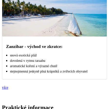
Zanzibar - východ ve zkratce:
snová exotická pláž
dovolená v rytmu taraabu
aromatické koření a výrazné chutě
stejnojmenná jeskyně plná krápníků a zvířecích obyvatel
více
Praktické informace