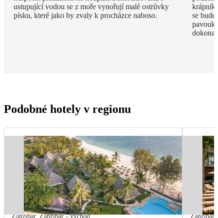
ustupující vodou se z moře vynořují malé ostrůvky
krápníků
písku, které jako by zvaly k procházce naboso.
se budet
pavouky 
dokonal
Podobné hotely v regionu
Zanzibar
,
Zanzibar - východ
Zanzibar