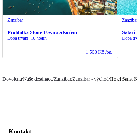
Zanzibar
Zanzibar
Prohlídka Stone Townu a koření
Safari 
Doba trvání
:
10 hodin
Doba trvá
1 568 Kč
/os.
Dovolená
/
Naše destinace
/
Zanzibar
/
Zanzibar - východ
/
Hotel Sansi K
Kontakt