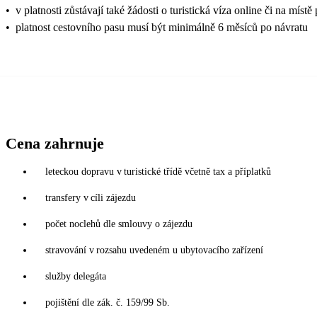
•
v platnosti zůstávají také žádosti o turistická víza online či na
•
platnost cestovního pasu musí být minimálně 6 měsíců po návratu
Cena zahrnuje
leteckou dopravu v turistické třídě včetně tax a příplatků
transfery v cíli zájezdu
počet noclehů dle smlouvy o zájezdu
stravování v rozsahu uvedeném u ubytovacího zařízení
služby delegáta
pojištění dle zák. č. 159/99 Sb.