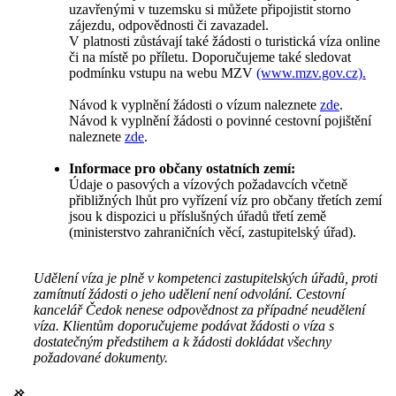
uzavřenými v tuzemsku si můžete připojistit storno
zájezdu, odpovědnosti či zavazadel.
V platnosti zůstávají také žádosti o turistická víza online
či na místě po příletu. Doporučujeme také sledovat
podmínku vstupu na webu MZV
(www.mzv.gov.cz).
Návod k vyplnění žádosti o vízum naleznete
zde
.
Návod k vyplnění žádosti o povinné cestovní pojištění
naleznete
zde
.
Informace pro občany ostatních zemí:
Údaje o pasových a vízových požadavcích včetně
přibližných lhůt pro vyřízení víz pro občany třetích zemí
jsou k dispozici u příslušných úřadů třetí země
(ministerstvo zahraničních věcí, zastupitelský úřad).
Udělení víza je plně v kompetenci zastupitelských úřadů, proti
zamítnutí žádosti o jeho udělení není odvolání. Cestovní
kancelář Čedok nenese odpovědnost za případné neudělení
víza. Klientům doporučujeme podávat žádosti o víza s
dostatečným předstihem a k žádosti dokládat všechny
požadované dokumenty.