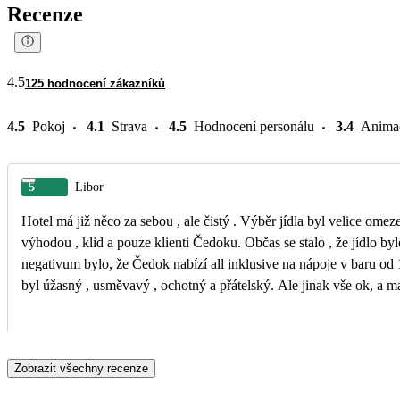
Recenze
4.5
125 hodnocení zákazníků
4.5
Pokoj
4.1
Strava
4.5
Hodnocení personálu
3.4
Anima
5
Libor
Hotel má již něco za sebou , ale čistý . Výběr jídla byl velice ome
výhodou , klid a pouze klienti Čedoku. Občas se stalo , že jídlo bylo
negativum bylo, že Čedok nabízí all inklusive na nápoje v baru od 
byl úžasný , usměvavý , ochotný a přátelský. Ale jinak vše ok, a m
Zobrazit všechny recenze