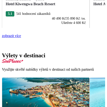
Hotel Kiwengwa Beach Resort
Hotel A
5.1
541 hodnocení zákazníků
40 490 Kč
35 890 Kč
/os.
Ušetřete
4 600 Kč
zobrazit více
Výlety v destinaci
Využijte skvělé nabídky výletů v destinaci od našich partnerů