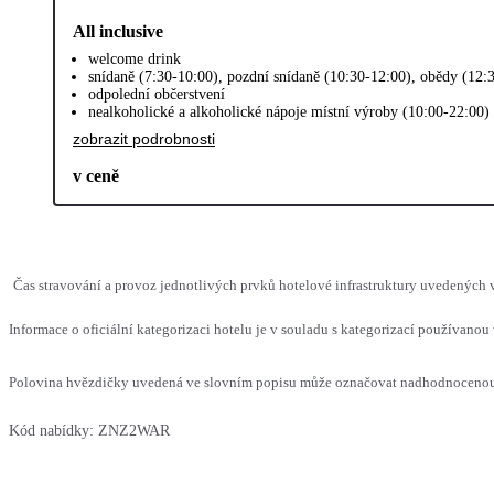
All inclusive
welcome drink
snídaně (7:30-10:00), pozdní snídaně (10:30-12:00), obědy (12:
odpolední občerstvení
nealkoholické a alkoholické nápoje místní výroby (10:00-22:00)
zobrazit podrobnosti
v ceně
Čas stravování a provoz jednotlivých prvků hotelové infrastruktury uvedených
Informace o oficiální kategorizaci hotelu je v souladu s kategorizací používanou 
Polovina hvězdičky uvedená ve slovním popisu může označovat nadhodnocenou n
Kód nabídky:
ZNZ2WAR