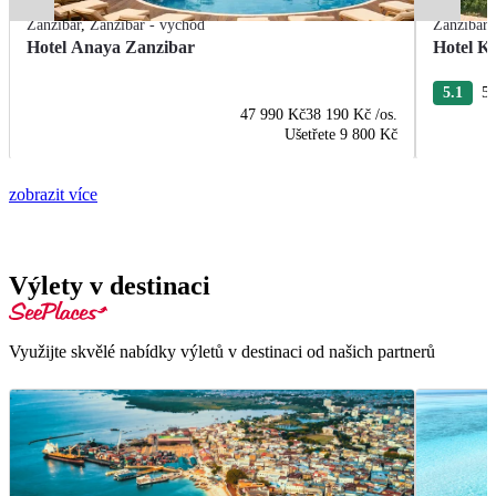
Zanzibar
,
Zanzibar - východ
Zanzibar
Hotel Anaya Zanzibar
Hotel K
5.1
54
47 990 Kč
38 190 Kč
/os.
Ušetřete
9 800 Kč
zobrazit více
Výlety v destinaci
Využijte skvělé nabídky výletů v destinaci od našich partnerů