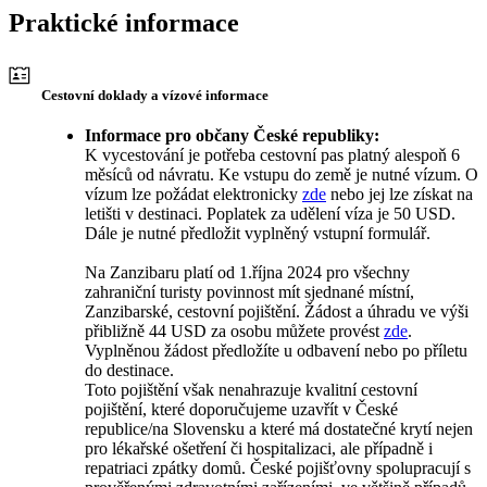
Praktické informace
Cestovní doklady a vízové informace
Informace pro občany České republiky:
K vycestování je potřeba cestovní pas platný alespoň 6
měsíců od návratu. Ke vstupu do země je nutné vízum. O
vízum lze požádat elektronicky
zde
nebo jej lze získat na
letišti v destinaci. Poplatek za udělení víza je 50 USD.
Dále je nutné předložit vyplněný vstupní formulář.
Na Zanzibaru platí od 1.října 2024 pro všechny
zahraniční turisty povinnost mít sjednané místní,
Zanzibarské, cestovní pojištění. Žádost a úhradu ve výši
přibližně 44 USD za osobu můžete provést
zde
.
Vyplněnou žádost předložíte u odbavení nebo po příletu
do destinace.
Toto pojištění však nenahrazuje kvalitní cestovní
pojištění, které doporučujeme uzavřít v České
republice/na Slovensku a které má dostatečné krytí nejen
pro lékařské ošetření či hospitalizaci, ale případně i
repatriaci zpátky domů. České pojišťovny spolupracují s