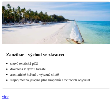
Zanzibar - východ ve zkratce:
snová exotická pláž
dovolená v rytmu taraabu
aromatické koření a výrazné chutě
stejnojmenná jeskyně plná krápníků a zvířecích obyvatel
více