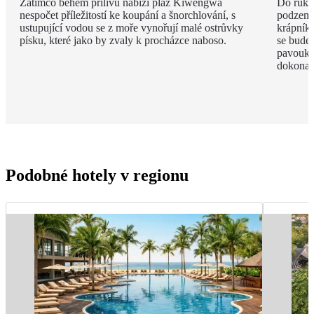
Zatímco během přílivu nabízí pláž Kiwengwa
Do ruky
nespočet příležitostí ke koupání a šnorchlování, s
podzemí
ustupující vodou se z moře vynořují malé ostrůvky
krápníků
písku, které jako by zvaly k procházce naboso.
se budet
pavouky 
dokonal
Podobné hotely v regionu