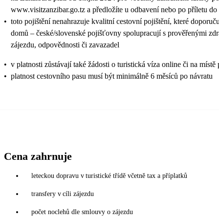
www.visitzanzibar.go.tz a předložíte u odbavení nebo po příletu do
•
toto pojištění nenahrazuje kvalitní cestovní pojištění, které doporuč
domů – české/slovenské pojišťovny spolupracují s prověřenými zdra
zájezdu, odpovědnosti či zavazadel
•
v platnosti zůstávají také žádosti o turistická víza online či na
•
platnost cestovního pasu musí být minimálně 6 měsíců po návratu
Cena zahrnuje
leteckou dopravu v turistické třídě včetně tax a příplatků
transfery v cíli zájezdu
počet noclehů dle smlouvy o zájezdu