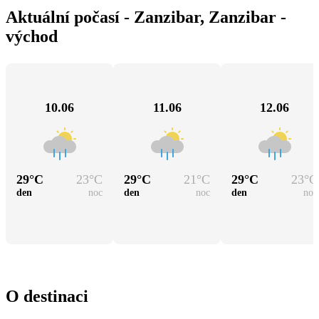
Aktuální počasí - Zanzibar, Zanzibar -
východ
10.06
11.06
12.06
29
°C
23
°C
29
°C
21
°C
29
°C
23
°C
den
noc
den
noc
den
noc
O destinaci