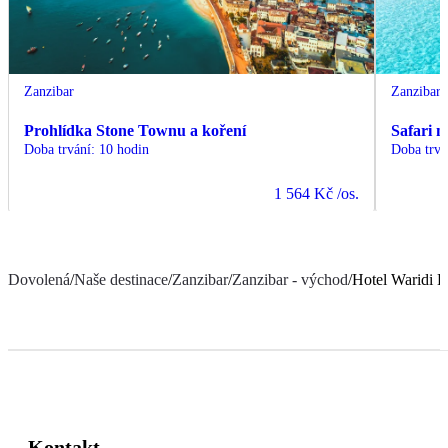
Zanzibar
Zanzibar
Prohlídka Stone Townu a koření
Safari 
Doba trvání
:
10 hodin
Doba trvá
1 564 Kč
/os.
Dovolená
/
Naše destinace
/
Zanzibar
/
Zanzibar - východ
/
Hotel Waridi 
Kontakt