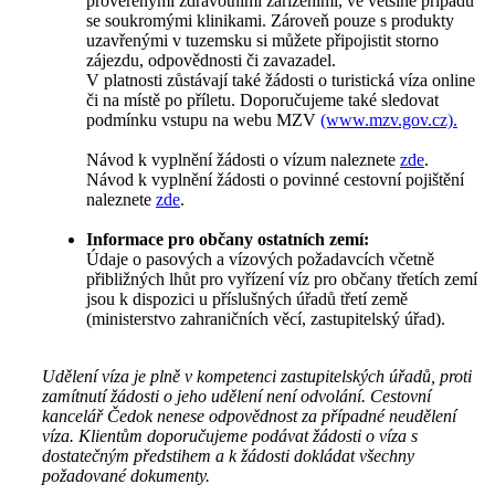
prověřenými zdravotními zařízeními, ve většině případů
se soukromými klinikami. Zároveň pouze s produkty
uzavřenými v tuzemsku si můžete připojistit storno
zájezdu, odpovědnosti či zavazadel.
V platnosti zůstávají také žádosti o turistická víza online
či na místě po příletu. Doporučujeme také sledovat
podmínku vstupu na webu MZV
(www.mzv.gov.cz).
Návod k vyplnění žádosti o vízum naleznete
zde
.
Návod k vyplnění žádosti o povinné cestovní pojištění
naleznete
zde
.
Informace pro občany ostatních zemí:
Údaje o pasových a vízových požadavcích včetně
přibližných lhůt pro vyřízení víz pro občany třetích zemí
jsou k dispozici u příslušných úřadů třetí země
(ministerstvo zahraničních věcí, zastupitelský úřad).
Udělení víza je plně v kompetenci zastupitelských úřadů, proti
zamítnutí žádosti o jeho udělení není odvolání. Cestovní
kancelář Čedok nenese odpovědnost za případné neudělení
víza. Klientům doporučujeme podávat žádosti o víza s
dostatečným předstihem a k žádosti dokládat všechny
požadované dokumenty.