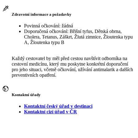
Zdravotní informace a požadavky
Povinná očkování: žádná
Doporučená očkování: Břišní tyfus, Dětská obrna,
Cholera, Tetanus, Záškrt, Žlutá zimnice, Žloutenka typu
A, Žloutenka typu B
Každý cestovatel by měl před cestou navštívit odborníka na
cestovní medicínu, který mu poskytne konkrétní doporučení
pro jeho situaci, včetně očkování, užívání antimalarik a dalších
preventivních opatření.
Kontaktní úřady
Kontaktní český úřad v destinaci
Kontaktní cizí úřad v ČR