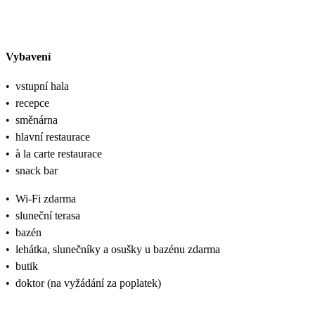
Vybavení
•
vstupní hala
•
recepce
•
směnárna
•
hlavní restaurace
•
à la carte restaurace
•
snack bar
•
Wi-Fi zdarma
•
sluneční terasa
•
bazén
•
lehátka, slunečníky a osušky u bazénu zdarma
•
butik
•
doktor (na vyžádání za poplatek)