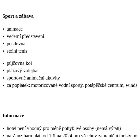
Sport a zábava
•
animace
•
večerní představení
•
posilovna
•
stolní tenis
•
půjčovna kol
•
plážový volejbal
•
sportovně animační aktivity
•
za poplatek: motorizované vodní sporty, potápěčské centrum, winds
Informace
•
hotel není vhodný pro méně pohyblivé osoby (nemá výtah)
•
na Zanzibaru platí od 1.října 2024 pro všechny zahraniční turisty p