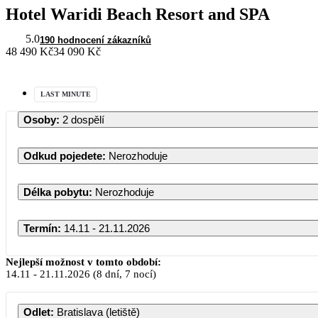
Hotel Waridi Beach Resort and SPA
5.0
190 hodnocení zákazníků
48 490 Kč
34 090 Kč
LAST MINUTE
Osoby
:
2 dospělí
Odkud pojedete
:
Nerozhoduje
Délka pobytu
:
Nerozhoduje
Termín
:
14.11 - 21.11.2026
Nejlepší možnost v tomto období:
14.11
-
21.11.2026
(8 dní, 7 nocí)
Odlet
:
Bratislava (letiště)