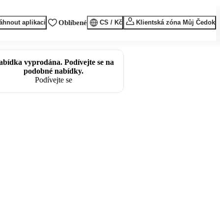
áhnout aplikaci
Oblíbené
CS / Kč
Klientská zóna Můj Čedok
abídka vyprodána. Podívejte se na
podobné nabídky.
Podívejte se