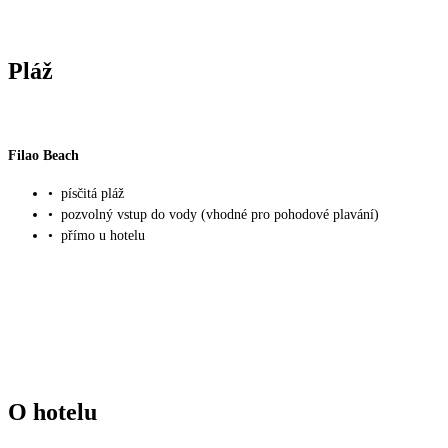
Pláž
Filao Beach
•
písčitá pláž
•
pozvolný vstup do vody (vhodné pro pohodové plavání)
•
přímo u hotelu
O hotelu