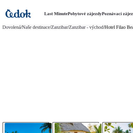
Last Minute
Pobytové zájezdy
Poznávací záje
více fotografií (10)
Dovolená
/
Naše destinace
/
Zanzibar
/
Zanzibar - východ
/
Hotel Filao Be