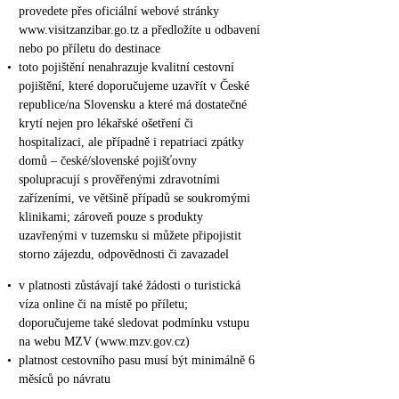
provedete přes oficiální webové stránky
www.visitzanzibar.go.tz a předložíte u odbavení
nebo po příletu do destinace
•
toto pojištění nenahrazuje kvalitní cestovní
pojištění, které doporučujeme uzavřít v České
republice/na Slovensku a které má dostatečné
krytí nejen pro lékařské ošetření či
hospitalizaci, ale případně i repatriaci zpátky
domů – české/slovenské pojišťovny
spolupracují s prověřenými zdravotními
zařízeními, ve většině případů se soukromými
klinikami; zároveň pouze s produkty
uzavřenými v tuzemsku si můžete připojistit
storno zájezdu, odpovědnosti či zavazadel
•
v platnosti zůstávají také žádosti o turistická
víza online či na místě po příletu;
doporučujeme také sledovat podmínku vstupu
na webu MZV (www.mzv.gov.cz)
•
platnost cestovního pasu musí být minimálně 6
měsíců po návratu