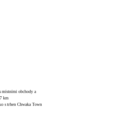
s místními obchody a
 7 km
ko s trhen Chwaka Town