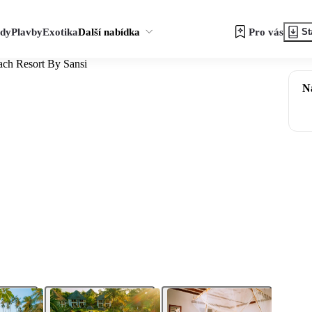
zdy
Plavby
Exotika
Další nabídka
Pro vás
St
ach Resort By Sansi
N