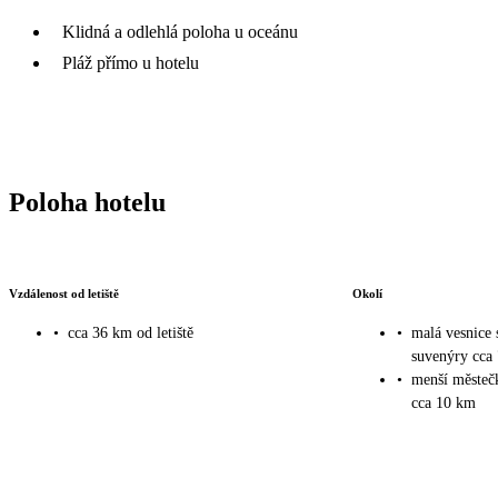
Klidná a odlehlá poloha u oceánu
Pláž přímo u hotelu
Poloha hotelu
Vzdálenost od letiště
Okolí
•
cca 36 km od letiště
•
malá vesnice 
suvenýry cca
•
menší městeč
cca 10 km