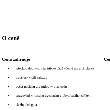
O ceně
Cena zahrnuje
Ce
leteckou dopravu v turistické třídě včetně tax a příplatků
transfery v cíli zájezdu
počet noclehů dle smlouvy o zájezdu
stravování v rozsahu uvedeném u ubytovacího zařízení
služby delegáta