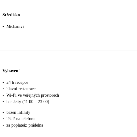
Středisko
•
Michamvi
Vybavení
•
24 h recepce
•
hlavní restaurace
•
Wi-Fi ve veřejných prostorech
•
bar Jetty (11:00 – 23:00)
•
bazén infinity
•
lékař na telefonu
•
za poplatek: prádelna