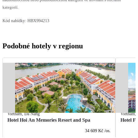
kategorií.
Kód nabídky:
HBX994213
Podobné hotely v regionu
Vietnam
,
Da Nang
Vietnam
,
Hotel Hoi An Memories Resort and Spa
Hotel F
34 609 Kč
/os.