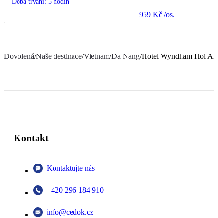
Doba trvání
:
5 hodin
959 Kč
/os.
Dovolená
/
Naše destinace
/
Vietnam
/
Da Nang
/
Hotel Wyndham Hoi An R
Kontakt
Kontaktujte nás
+420 296 184 910
info@cedok.cz