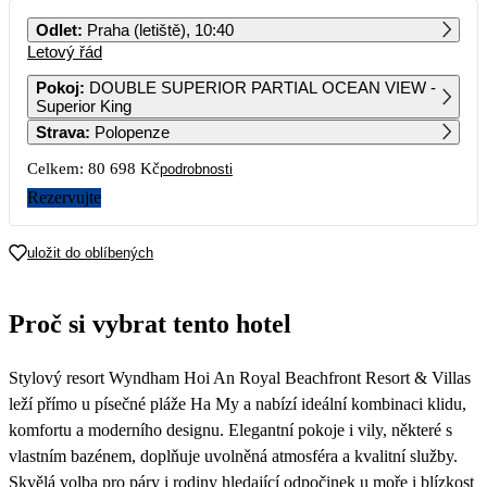
PO
ÚT
ST
ČT
PÁ
SO
NE
Odlet
:
Praha (letiště), 10:40
Letový řád
1
2
3
4
5
6
40 349
65 739
62 769
Pokoj
:
DOUBLE SUPERIOR PARTIAL OCEAN VIEW -
Superior King
7
8
9
10
11
12
13
Strava
:
Polopenze
52 629
43 979
53 269
73 129
Celkem:
80 698 Kč
podrobnosti
14
15
16
17
18
19
20
53 939
43 979
103 139
66 699
Rezervujte
21
22
23
24
25
26
27
52 629
43 429
58 579
88 039
uložit do oblíbených
28
29
30
59 769
48 929
Proč si vybrat tento hotel
Stylový resort Wyndham Hoi An Royal Beachfront Resort & Villas
leží přímo u písečné pláže Ha My a nabízí ideální kombinaci klidu,
komfortu a moderního designu. Elegantní pokoje i vily, některé s
vlastním bazénem, doplňuje uvolněná atmosféra a kvalitní služby.
Skvělá volba pro páry i rodiny hledající odpočinek u moře i blízkost