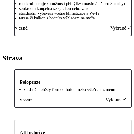
moderní pokoje s možností přistýlky (maximálně pro 3 osoby)
soukromá koupelna se sprchou nebo vanou
standardní vybavení včetně klimatizace a Wi-Fi
terasa či balkon s bočním výhledem na moře
v ceně
Vybrané
Strava
Polopenze
snídaně a obědy formou bufetu nebo výběrem z menu
v ceně
Vybrané
All Inclusive