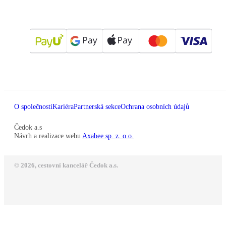
O společnosti
Kariéra
Partnerská sekce
Ochrana osobních údajů
Čedok a.s
Návrh a realizace webu
Axabee sp. z. o.o.
© 2026, cestovní kancelář Čedok a.s.