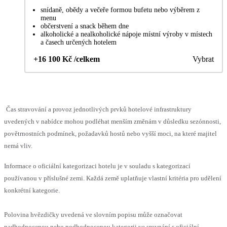
snídaně, obědy a večeře formou bufetu nebo výběrem z
menu
občerstvení a snack během dne
alkoholické a nealkoholické nápoje místní výroby v místech
a časech určených hotelem
+16 100 Kč /celkem
Vybrat
Čas stravování a provoz jednotlivých prvků hotelové infrastruktury
uvedených v nabídce mohou podléhat menším změnám v důsledku sezónnosti,
povětrnostních podmínek, požadavků hostů nebo vyšší moci, na které majitel
nemá vliv.
Informace o oficiální kategorizaci hotelu je v souladu s kategorizací
používanou v příslušné zemi. Každá země uplatňuje vlastní kritéria pro udělení
konkrétní kategorie.
Polovina hvězdičky uvedená ve slovním popisu může označovat
nadhodnocenou nebo podhodnocenou kategorii ve srovnání s oficiální