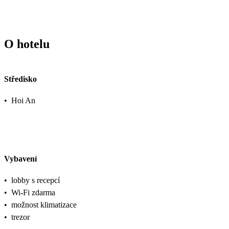
O hotelu
Středisko
•
Hoi An
Vybavení
•
lobby s recepcí
•
Wi-Fi zdarma
•
možnost klimatizace
•
trezor