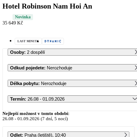
Hotel Robinson Nam Hoi An
Novinka
35 649 Kč
LAST MINUTE
Osoby
:
2 dospělí
Odkud pojedete
:
Nerozhoduje
Délka pobytu
:
Nerozhoduje
Termín
:
26.08 - 01.09.2026
Srpen 2026
Nejlepší možnost v tomto období:
26.08
-
01.09.2026
(7 dní, 5 nocí)
PO
ÚT
ST
ČT
PÁ
SO
NE
Odlet
:
Praha (letiště), 10:40