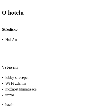
O hotelu
Středisko
•
Hoi An
Vybavení
•
lobby s recepcí
•
Wi-Fi zdarma
•
možnost klimatizace
•
trezor
•
bazén