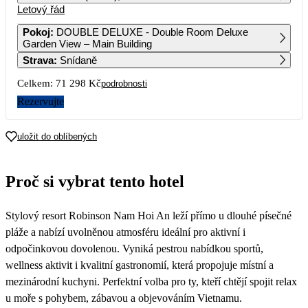
Letový řád
1
2
Pokoj
:
DOUBLE DELUXE - Double Room Deluxe
Garden View – Main Building
3
4
5
6
7
8
9
Strava
:
Snídaně
Celkem:
71 298 Kč
podrobnosti
10
11
12
13
14
15
16
Rezervujte
17
18
19
20
21
22
23
77 499
uložit do oblíbených
24
25
26
27
28
29
30
48 379
35 649
45 659
54 329
Proč si vybrat tento hotel
31
51 959
Stylový resort Robinson Nam Hoi An leží přímo u dlouhé písečné
pláže a nabízí uvolněnou atmosféru ideální pro aktivní i
odpočinkovou dovolenou. Vyniká pestrou nabídkou sportů,
wellness aktivit i kvalitní gastronomií, která propojuje místní a
mezinárodní kuchyni. Perfektní volba pro ty, kteří chtějí spojit relax
u moře s pohybem, zábavou a objevováním Vietnamu.