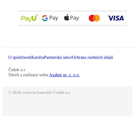
O společnosti
Kariéra
Partnerská sekce
Ochrana osobních údajů
Čedok a.s
Návrh a realizace webu
Axabee sp. z. o.o.
© 2026, cestovní kancelář Čedok a.s.