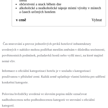
menu
občerstvení a snack během dne
alkoholické a nealkoholické nápoje místní výroby v místech
a časech určených hotelem
v ceně
Vybrat
Čas stravování a provoz jednotlivých prvků hotelové infrastruktury
uvedených v nabídce mohou podléhat menším změnám v důsledku sezónnosti,
povětrnostních podmínek, požadavků hostů nebo vyšší moci, na které majitel
nemá vliv.
Informace o oficiální kategorizaci hotelu je v souladu s kategorizací
používanou v příslušné zemi. Každá země uplatňuje vlastní kritéria pro udělení
konkrétní kategorie.
Polovina hvězdičky uvedená ve slovním popisu může označovat
nadhodnocenou nebo podhodnocenou kategorii ve srovnání s oficiální
kategorií.