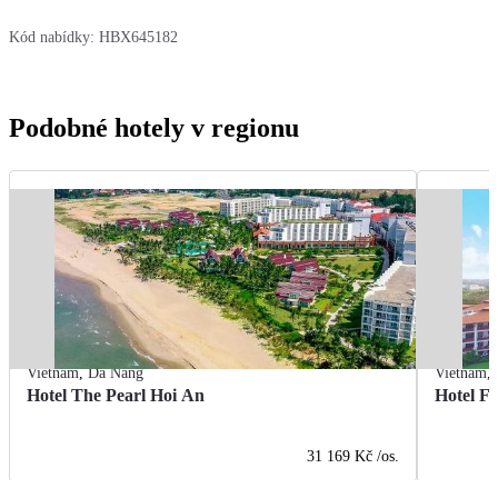
Kód nabídky:
HBX645182
Podobné hotely v regionu
Vietnam
,
Da Nang
Vietnam
,
Hotel The Pearl Hoi An
Hotel F
31 169 Kč
/os.