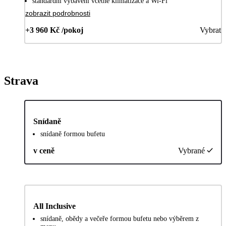
standardní vybavení včetně klimatizace a Wi-Fi
zobrazit podrobnosti
+3 960 Kč /pokoj
Vybrat
Strava
Snídaně
snídaně formou bufetu
v ceně
Vybrané
All Inclusive
snídaně, obědy a večeře formou bufetu nebo výběrem z