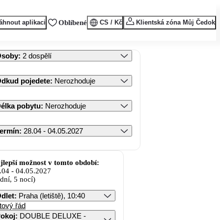
áhnout aplikaci
Oblíbené
CS / Kč
Klientská zóna Můj Čedok
Osoby
:
2 dospělí
dkud pojedete
:
Nerozhoduje
élka pobytu
:
Nerozhoduje
ermín
:
28.04 - 04.05.2027
jlepší možnost v tomto období:
.04
-
04.05.2027
 dní, 5 nocí)
dlet
:
Praha (letiště), 10:40
tový řád
okoj
:
DOUBLE DELUXE -