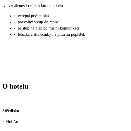
ve vzdálenosti cca 6,5 km od hotelu
•
veřejná písčitá pláž
•
pozvolný vstup do moře
•
přístup na pláž po místní komunikaci
•
lehátka a slunečníky na pláži za poplatek
O hotelu
Středisko
•
Hoi An