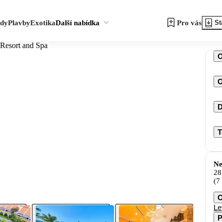
zdy
Plavby
Exotika
Další nabídka
Pro vás
St
Resort and Spa
O
D
T
Ne
28
(7
O
Le
P