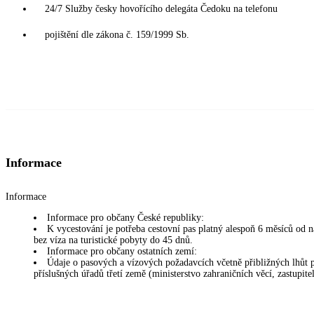
24/7 Služby česky hovořícího delegáta Čedoku na telefonu
pojištění dle zákona č. 159/1999 Sb.
Informace
Informace
Informace pro občany České republiky:
K vycestování je potřeba cestovní pas platný alespoň 6 měsíců od
bez víza na turistické pobyty do 45 dnů.
Informace pro občany ostatních zemí:
Údaje o pasových a vízových požadavcích včetně přibližných lhůt pr
příslušných úřadů třetí země (ministerstvo zahraničních věcí, zastupite