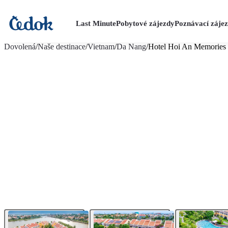
Last Minute
Pobytové zájezdy
Poznávací záje
více fotografií (22)
Dovolená
/
Naše destinace
/
Vietnam
/
Da Nang
/
Hotel Hoi An Memories 