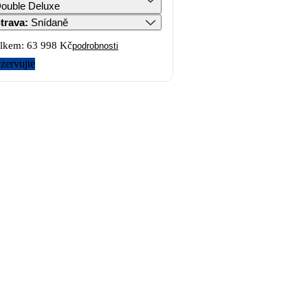
ouble Deluxe
trava
:
Snídaně
lkem:
63 998 Kč
podrobnosti
zervujte