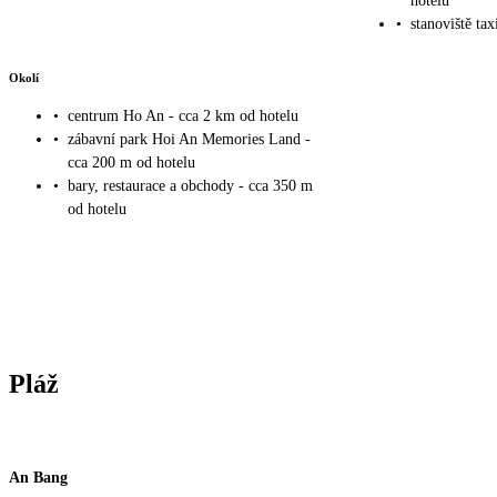
hotelu
•
stanoviště tax
Okolí
•
centrum Ho An - cca 2 km od hotelu
•
zábavní park Hoi An Memories Land -
cca 200 m od hotelu
•
bary, restaurace a obchody - cca 350 m
od hotelu
Pláž
An Bang