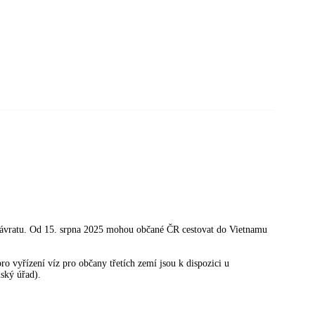
 návratu. Od 15. srpna 2025 mohou občané ČR cestovat do Vietnamu
o vyřízení víz pro občany třetích zemí jsou k dispozici u
lský úřad).