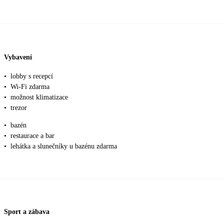
Vybavení
•
lobby s recepcí
•
Wi-Fi zdarma
•
možnost klimatizace
•
trezor
•
bazén
•
restaurace a bar
•
lehátka a slunečníky u bazénu zdarma
Sport a zábava