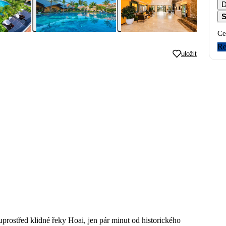
D
S
Ce
Re
uložit
prostřed klidné řeky Hoai, jen pár minut od historického