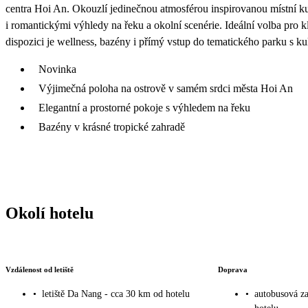
centra Hoi An. Okouzlí jedinečnou atmosférou inspirovanou místní ku
i romantickými výhledy na řeku a okolní scenérie. Ideální volba pro kli
dispozici je wellness, bazény i přímý vstup do tematického parku s kult
Novinka
Výjimečná poloha na ostrově v samém srdci města Hoi An
Elegantní a prostorné pokoje s výhledem na řeku
Bazény v krásné tropické zahradě
Okolí hotelu
Vzdálenost od letiště
Doprava
•
letiště Da Nang - cca 30 km od hotelu
•
autobusová za