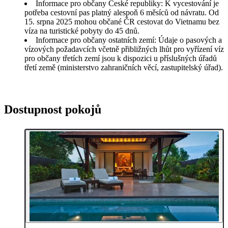
Informace pro občany České republiky: K vycestování je
potřeba cestovní pas platný alespoň 6 měsíců od návratu. Od
15. srpna 2025 mohou občané ČR cestovat do Vietnamu bez
víza na turistické pobyty do 45 dnů.
Informace pro občany ostatních zemí: Údaje o pasových a
vízových požadavcích včetně přibližných lhůt pro vyřízení víz
pro občany třetích zemí jsou k dispozici u příslušných úřadů
třetí země (ministerstvo zahraničních věcí, zastupitelský úřad).
Dostupnost pokojů