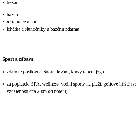
•
trezor
•
bazén
•
restaurace a bar
•
lehátka a slunečníky u bazénu zdarma
Sport a zábava
•
zdarma: posilovna, šnorchlování, kurzy tance, jóga
•
za poplatek: SPA, wellness, vodní sporty na pláži, golfové hřiště (v
vzdálenosti cca 2 km od hotelu)