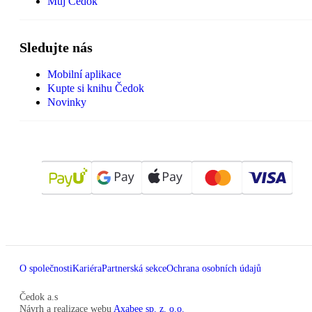
Můj Čedok
Sledujte nás
Mobilní aplikace
Kupte si knihu Čedok
Novinky
O společnosti
Kariéra
Partnerská sekce
Ochrana osobních údajů
Čedok a.s
Návrh a realizace webu
Axabee sp. z. o.o.