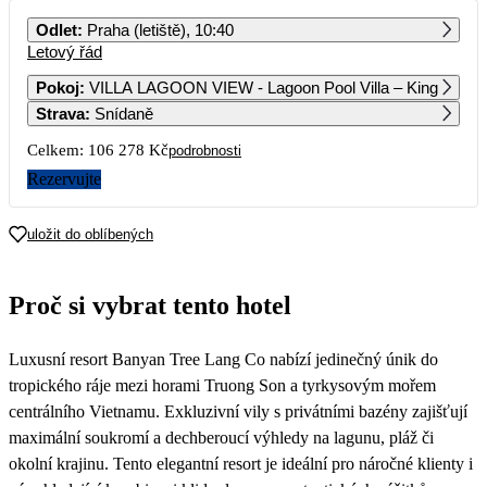
PO
ÚT
ST
ČT
PÁ
SO
NE
Odlet
:
Praha (letiště), 10:40
Letový řád
1
2
3
4
5
6
56 209
86 029
89 759
Pokoj
:
VILLA LAGOON VIEW - Lagoon Pool Villa – King
Strava
:
Snídaně
7
8
9
10
11
12
13
67 589
54 899
104 789
Celkem:
106 278 Kč
podrobnosti
14
15
16
17
18
19
20
Rezervujte
68 899
53 139
72 429
89 759
21
22
23
24
25
26
27
uložit do oblíbených
65 939
53 159
71 879
28
29
30
Proč si vybrat tento hotel
Luxusní resort Banyan Tree Lang Co nabízí jedinečný únik do
tropického ráje mezi horami Truong Son a tyrkysovým mořem
centrálního Vietnamu. Exkluzivní vily s privátními bazény zajišťují
maximální soukromí a dechberoucí výhledy na lagunu, pláž či
okolní krajinu. Tento elegantní resort je ideální pro náročné klienty i