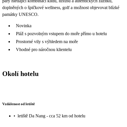
páry hledající kombinaci klidu, luxusu a autentických zážitků,
doplněných o špičkové wellness, golf a možnost objevovat blízké
památky UNESCO.
Novinka
Pláž s pozvolným vstupem do moře přímo u hotelu
Prostorné vily s výhledem na moře
Vhodné pro náročnou klientelu
Okolí hotelu
Vzdálenost od letiště
•
letiště Da Nang - cca 52 km od hotelu