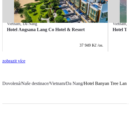
Vietnam
,
Da Nang
Vietnam
,
Hotel Angsana Lang Co Hotel & Resort
Hotel T
37 949 Kč
/os.
zobrazit více
Dovolená
/
Naše destinace
/
Vietnam
/
Da Nang
/
Hotel Banyan Tree Lang