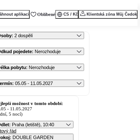
áhnout aplikaci
Oblíbené
CS / Kč
Klientská zóna Můj Čedok
Osoby
:
2 dospělí
dkud pojedete
:
Nerozhoduje
élka pobytu
:
Nerozhoduje
ermín
:
05.05 - 11.05.2027
jlepší možnost v tomto období:
.05
-
11.05.2027
 dní, 5 nocí)
dlet
:
Praha (letiště), 10:40
tový řád
okoj
:
DOUBLE GARDEN