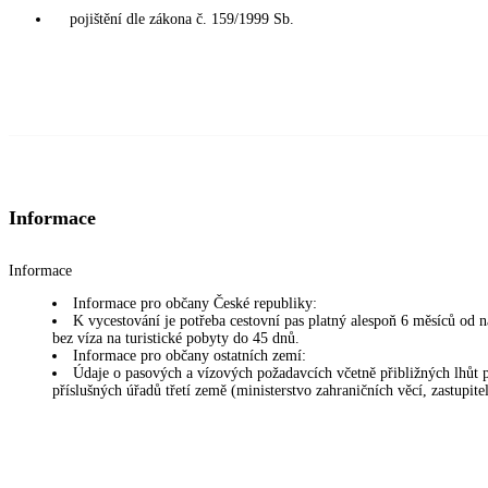
pojištění dle zákona č. 159/1999 Sb.
Informace
Informace
Informace pro občany České republiky:
K vycestování je potřeba cestovní pas platný alespoň 6 měsíců od
bez víza na turistické pobyty do 45 dnů.
Informace pro občany ostatních zemí:
Údaje o pasových a vízových požadavcích včetně přibližných lhůt pr
příslušných úřadů třetí země (ministerstvo zahraničních věcí, zastupite