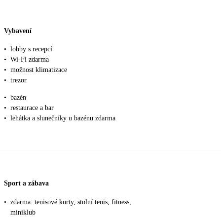
Vybavení
•
lobby s recepcí
•
Wi-Fi zdarma
•
možnost klimatizace
•
trezor
•
bazén
•
restaurace a bar
•
lehátka a slunečníky u bazénu zdarma
Sport a zábava
•
zdarma: tenisové kurty, stolní tenis, fitness,
miniklub