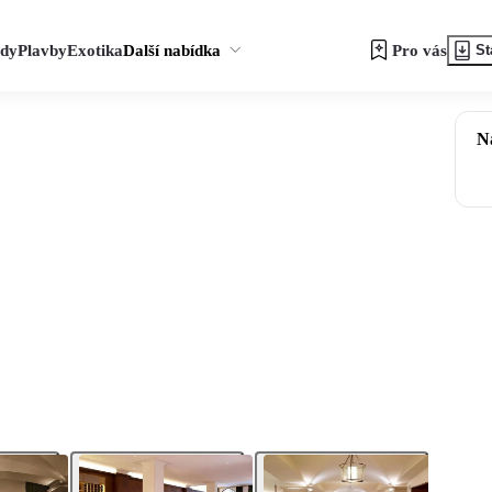
zdy
Plavby
Exotika
Další nabídka
Pro vás
St
N