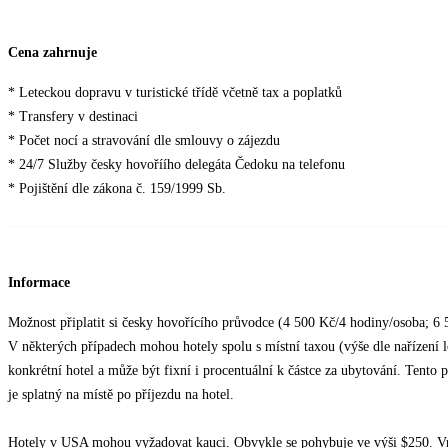
Cena zahrnuje
* Leteckou dopravu v turistické třídě včetně tax a poplatků
* Transfery v destinaci
* Počet nocí a stravování dle smlouvy o zájezdu
* 24/7 Služby česky hovoříího delegáta Čedoku na telefonu
* Pojištění dle zákona č. 159/1999 Sb.
Informace
Možnost připlatit si česky hovořícího průvodce (4 500 Kč/4 hodiny/osoba; 6 
V některých případech mohou hotely spolu s místní taxou (výše dle nařízení lok
konkrétní hotel a může být fixní i procentuální k částce za ubytování. Tento 
je splatný na místě po příjezdu na hotel.
Hotely v USA mohou vyžadovat kauci. Obvykle se pohybuje ve výši $250. Vra