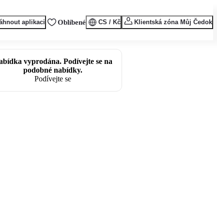
áhnout aplikaci
Oblíbené
CS / Kč
Klientská zóna Můj Čedok
abídka vyprodána. Podívejte se na
podobné nabídky.
Podívejte se