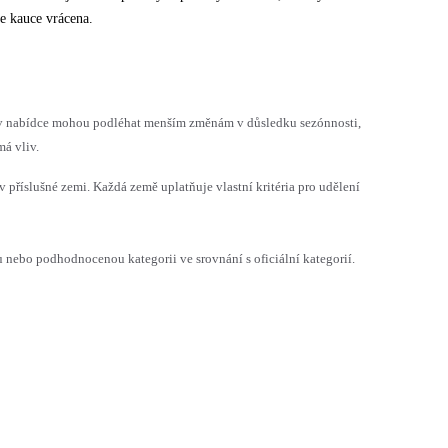
e kauce vrácena.
h v nabídce mohou podléhat menším změnám v důsledku sezónnosti,
á vliv.
v příslušné zemi. Každá země uplatňuje vlastní kritéria pro udělení
ebo podhodnocenou kategorii ve srovnání s oficiální kategorií.