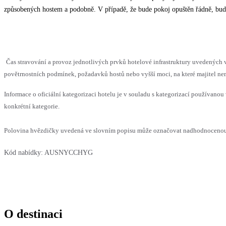
způsobených hostem a podobně. V případě, že bude pokoj opuštěn řádně, bud
Čas stravování a provoz jednotlivých prvků hotelové infrastruktury uvedenýc
povětrnostních podmínek, požadavků hostů nebo vyšší moci, na které majitel nem
Informace o oficiální kategorizaci hotelu je v souladu s kategorizací používanou 
konkrétní kategorie.
Polovina hvězdičky uvedená ve slovním popisu může označovat nadhodnocenou n
Kód nabídky:
AUSNYCCHYG
O destinaci