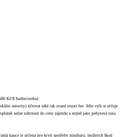
500 Kč/8 hodin/osoba).
ální autority) účtovat také tak zvané resort fee. Jeho výši si určuje
poplatek nelze zahrnout do ceny zájezdu a stejně jako pobytová taxa
tná kauce je určena pro krytí spotřeby minibaru, možných škod