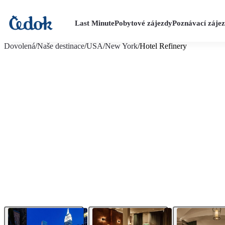
Last Minute
Pobytové zájezdy
Poznávací záje
více fotografií (16)
Dovolená
/
Naše destinace
/
USA
/
New York
/
Hotel Refinery