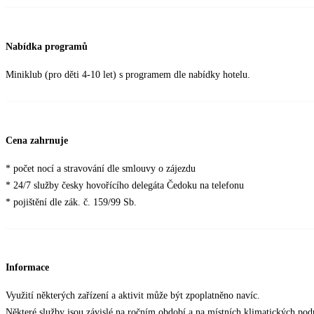
Nabídka programů
Miniklub (pro děti 4-10 let) s programem dle nabídky hotelu.
Cena zahrnuje
* počet nocí a stravování dle smlouvy o zájezdu
* 24/7 služby česky hovořícího delegáta Čedoku na telefonu
* pojištění dle zák. č. 159/99 Sb.
Informace
Využití některých zařízení a aktivit může být zpoplatněno navíc.
Některé služby jsou závislé na ročním období a na místních klimatických po