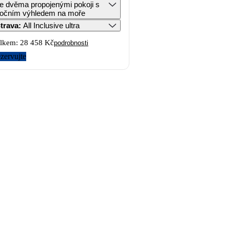
e dvěma propojenými pokoji s
očním výhledem na moře
trava
:
All Inclusive ultra
lkem:
28 458 Kč
podrobnosti
zervujte