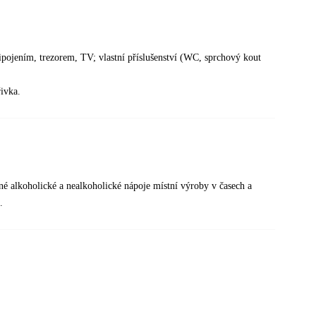
ipojením, trezorem, TV; vlastní příslušenství (WC, sprchový kout
řivka.
ané alkoholické a nealkoholické nápoje místní výroby v časech a
.