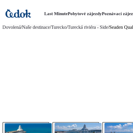
Last Minute
Pobytové zájezdy
Poznávací záje
více fotografií (31)
Dovolená
/
Naše destinace
/
Turecko
/
Turecká riviéra - Side
/
Seaden Qual