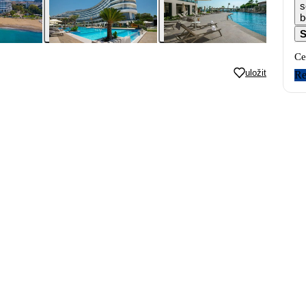
s
b
S
Ce
uložit
Re