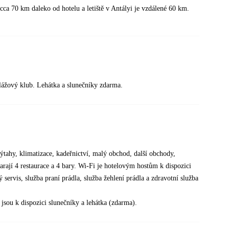
ca 70 km daleko od hotelu a letiště v Antályi je vzdálené 60 km.
plážový klub. Lehátka a slunečníky zdarma.
ýtahy, klimatizace, kadeřnictví, malý obchod, další obchody,
arají 4 restaurace a 4 bary. Wi-Fi je hotelovým hostům k dispozici
ervis, služba praní prádla, služba žehlení prádla a zdravotní služba
sou k dispozici slunečníky a lehátka (zdarma).