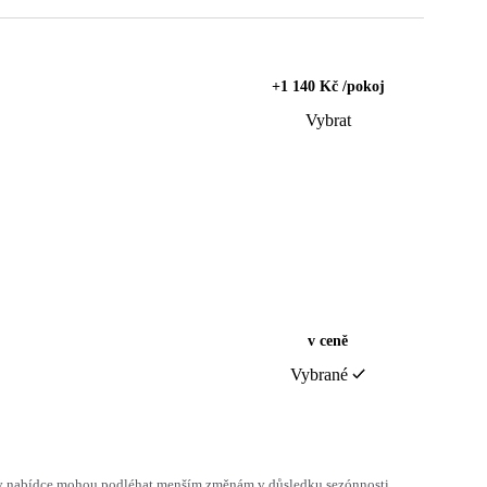
+1 140 Kč /pokoj
Vybrat
v ceně
Vybrané
h v nabídce mohou podléhat menším změnám v důsledku sezónnosti,