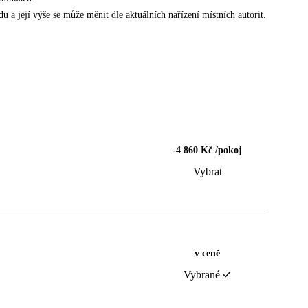
u a její výše se může měnit dle aktuálních nařízení místních autorit.
-4 860 Kč /pokoj
Vybrat
v ceně
Vybrané