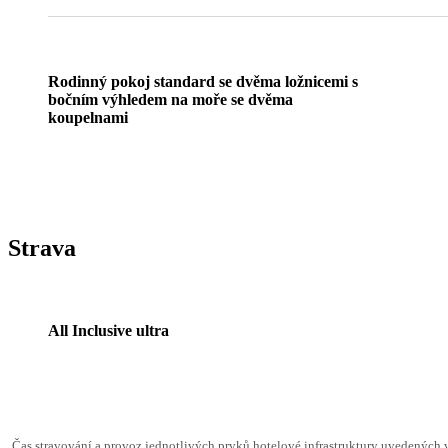
Rodinný pokoj standard se dvěma ložnicemi s
bočním výhledem na moře se dvěma
koupelnami
Strava
All Inclusive ultra
Čas stravování a provoz jednotlivých prvků hotelové infrastruktury uvedenýc