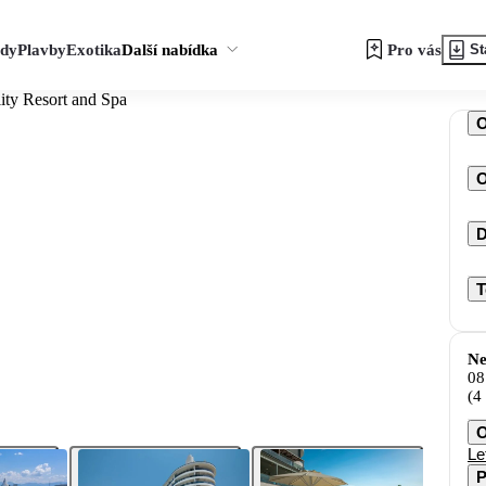
zdy
Plavby
Exotika
Další nabídka
Pro vás
St
ity Resort and Spa
O
D
T
Ne
08
(4
O
Le
P