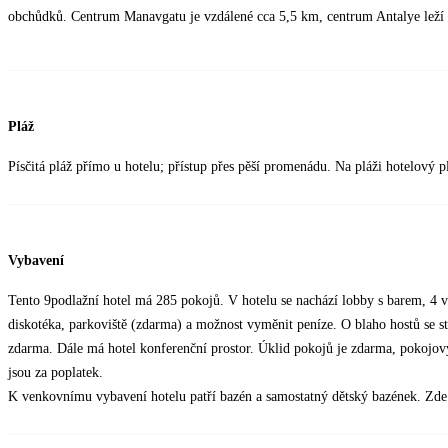
obchůdků. Centrum Manavgatu je vzdálené cca 5,5 km, centrum Antalye leží c
Pláž
Písčitá pláž přímo u hotelu; přístup přes pěší promenádu. Na pláži hotelový 
Vybavení
Tento 9podlažní hotel má 285 pokojů. V hotelu se nachází lobby s barem, 4 v
diskotéka, parkoviště (zdarma) a možnost vyměnit peníze. O blaho hostů se st
zdarma. Dále má hotel konferenční prostor. Úklid pokojů je zdarma, pokojový s
jsou za poplatek.
K venkovnímu vybavení hotelu patří bazén a samostatný dětský bazének. Zde j