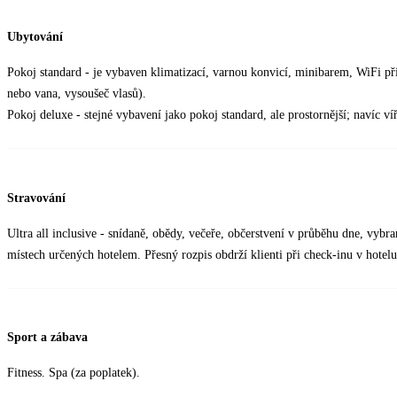
Ubytování
Pokoj standard - je vybaven klimatizací, varnou konvicí, minibarem, WiFi př
nebo vana, vysoušeč vlasů).
Pokoj deluxe - stejné vybavení jako pokoj standard, ale prostornější; navíc ví
Stravování
Ultra all inclusive - snídaně, obědy, večeře, občerstvení v průběhu dne, vybr
místech určených hotelem. Přesný rozpis obdrží klienti při check-inu v hotelu
Sport a zábava
Fitness. Spa (za poplatek).