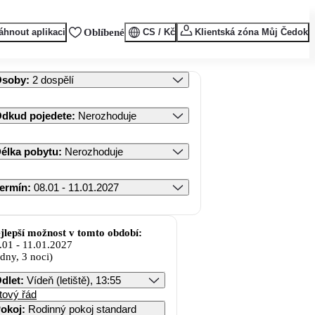
áhnout aplikaci
Oblíbené
CS / Kč
Klientská zóna Můj Čedok
Osoby
:
2 dospělí
dkud pojedete
:
Nerozhoduje
élka pobytu
:
Nerozhoduje
ermín
:
08.01 - 11.01.2027
jlepší možnost v tomto období:
.01
-
11.01.2027
 dny, 3 noci)
dlet
:
Vídeň (letiště), 13:55
tový řád
okoj
:
Rodinný pokoj standard