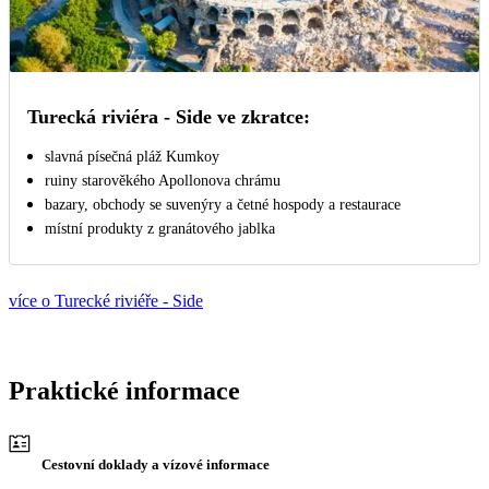
Turecká riviéra - Side ve zkratce:
slavná písečná pláž Kumkoy
ruiny starověkého Apollonova chrámu
bazary, obchody se suvenýry a četné hospody a restaurace
místní produkty z granátového jablka
více o Turecké riviéře - Side
Praktické informace
Cestovní doklady a vízové informace