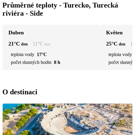
Průměrné teploty - Turecko, Turecká
riviéra - Side
Duben
Květen
21
°C
11
°C
25
°C
1
den
noc
den
teplota vody
17°C
teplota vody
počet slunných hodin
8 h
počet slunnýc
O destinaci