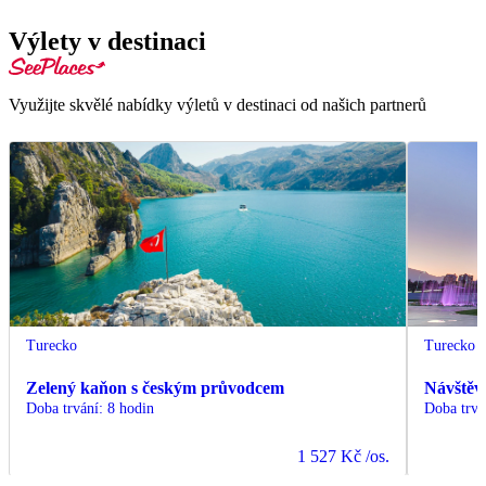
Výlety v destinaci
Využijte skvělé nabídky výletů v destinaci od našich partnerů
Turecko
Turecko
Zelený kaňon s českým průvodcem
Návštěv
Doba trvání
:
8 hodin
Doba trvá
1 527 Kč
/os.