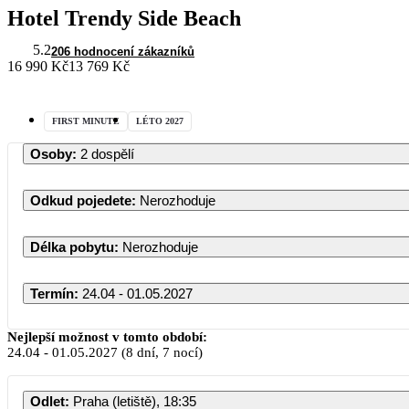
Hotel Trendy Side Beach
5.2
206 hodnocení zákazníků
16 990 Kč
13 769 Kč
FIRST MINUTE
LÉTO 2027
Osoby
:
2 dospělí
Odkud pojedete
:
Nerozhoduje
Délka pobytu
:
Nerozhoduje
Termín
:
24.04 - 01.05.2027
Nejlepší možnost v tomto období:
24.04
-
01.05.2027
(8 dní, 7 nocí)
Odlet
:
Praha (letiště), 18:35