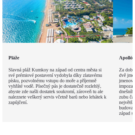
Pláže
Apolló
Slavná pláž Kumkoy na západ od centra města si
Za dob 
své prémiové postavení vydobyla díky zlatavému
dvě jmé
písku, pozvolnému vstupu do moře a příjemně
jmenova
vyhřáté vodě. Písečný pás je dostatečně rozlehlý,
impozan
abyste zde našli dostatek soukromí, zároveň tu ale
dnešního
naleznete veškerý servis včetně barů nebo lehátek k
zubu čas
zapůjčení.
největší
budova 
západ s