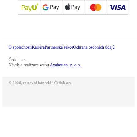
O společnosti
Kariéra
Partnerská sekce
Ochrana osobních údajů
Čedok a.s
Návrh a realizace webu
Axabee sp. z. o.o.
© 2026, cestovní kancelář Čedok a.s.