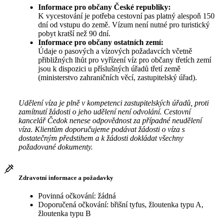
Informace pro občany České republiky:
K vycestování je potřeba cestovní pas platný alespoň 150
dní od vstupu do země. Vízum není nutné pro turistický
pobyt kratší než 90 dní.
Informace pro občany ostatních zemí:
Údaje o pasových a vízových požadavcích včetně
přibližných lhůt pro vyřízení víz pro občany třetích zemí
jsou k dispozici u příslušných úřadů třetí země
(ministerstvo zahraničních věcí, zastupitelský úřad).
Udělení víza je plně v kompetenci zastupitelských úřadů, proti
zamítnutí žádosti o jeho udělení není odvolání. Cestovní
kancelář Čedok nenese odpovědnost za případné neudělení
víza. Klientům doporučujeme podávat žádosti o víza s
dostatečným předstihem a k žádosti dokládat všechny
požadované dokumenty.
Zdravotní informace a požadavky
Povinná očkování: žádná
Doporučená očkování: břišní tyfus, žloutenka typu A,
žloutenka typu B