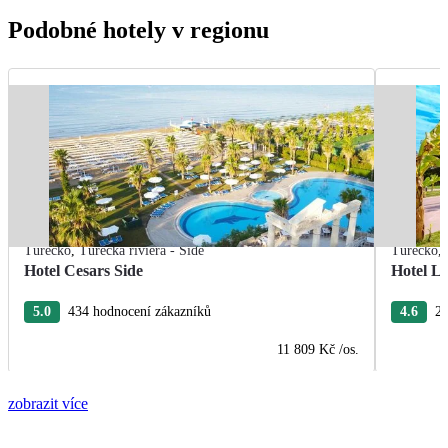
Podobné hotely v regionu
Turecko
,
Turecká riviéra - Side
Turecko
,
Hotel Cesars Side
Hotel L
5.0
434 hodnocení zákazníků
4.6
26
11 809 Kč
/os.
zobrazit více