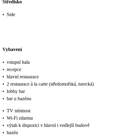
Středisko
•
Side
Vybavení
•
vstupní hala
•
recepce
•
hlavní restaurace
•
2 restaurace à la carte (středomořská, turecká)
•
lobby bar
•
bar u bazénu
•
TV místnost
•
Wi-Fi zdarma
•
výtah k dispozici v hlavní i vedlejší budově
•
bazén