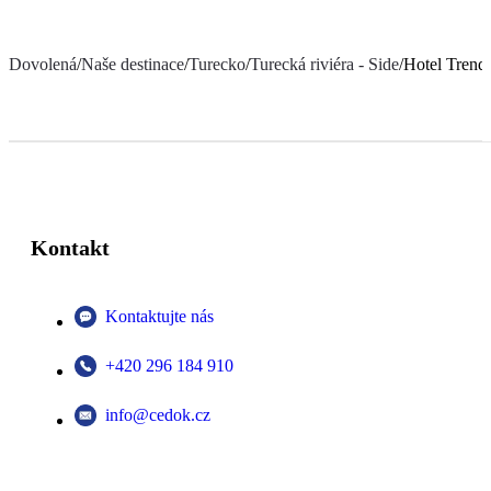
Dovolená
/
Naše destinace
/
Turecko
/
Turecká riviéra - Side
/
Hotel Trend
Kontakt
Kontaktujte nás
+420 296 184 910
info@cedok.cz