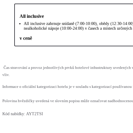
All inclusive
All inclusive zahrnuje snídaně (7:00-10:00), obědy (12:30-14:00
nealkoholické nápoje (10:00-24:00) v časech a místech určených h
v ceně
Čas stravování a provoz jednotlivých prvků hotelové infrastruktury uvedenýc
vliv.
Informace o oficiální kategorizaci hotelu je v souladu s kategorizací používanou 
Polovina hvězdičky uvedená ve slovním popisu může označovat nadhodnocenou n
Kód nabídky:
AYT2TSI