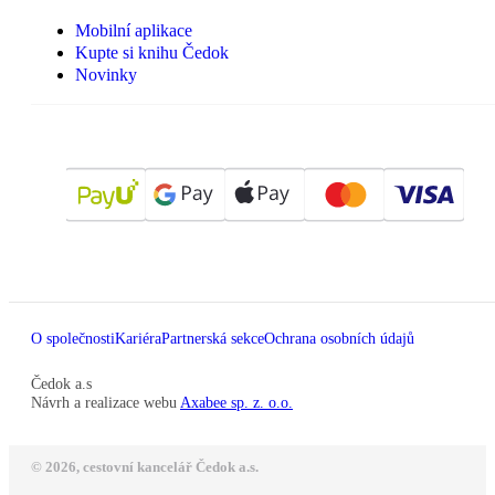
Mobilní aplikace
Kupte si knihu Čedok
Novinky
O společnosti
Kariéra
Partnerská sekce
Ochrana osobních údajů
Čedok a.s
Návrh a realizace webu
Axabee sp. z. o.o.
© 2026, cestovní kancelář Čedok a.s.