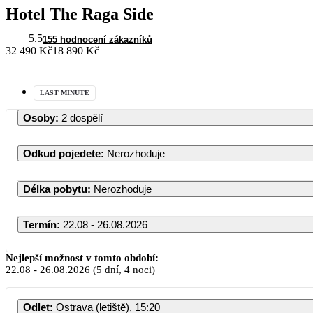
Hotel The Raga Side
5.5
155 hodnocení zákazníků
32 490 Kč
18 890 Kč
LAST MINUTE
Osoby
:
2 dospělí
Odkud pojedete
:
Nerozhoduje
Délka pobytu
:
Nerozhoduje
Termín
:
22.08 - 26.08.2026
Nejlepší možnost v tomto období:
22.08
-
26.08.2026
(5 dní, 4 noci)
Odlet
:
Ostrava (letiště), 15:20