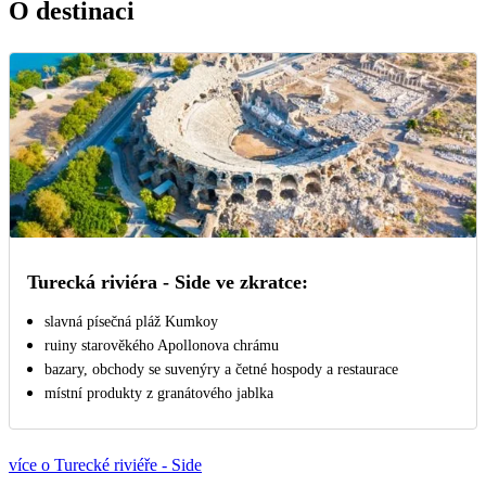
O destinaci
Turecká riviéra - Side ve zkratce:
slavná písečná pláž Kumkoy
ruiny starověkého Apollonova chrámu
bazary, obchody se suvenýry a četné hospody a restaurace
místní produkty z granátového jablka
více o Turecké riviéře - Side