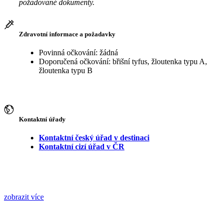
požadované dokumenty.
Zdravotní informace a požadavky
Povinná očkování: žádná
Doporučená očkování: břišní tyfus, žloutenka typu A,
žloutenka typu B
Kontaktní úřady
Kontaktní český úřad v destinaci
Kontaktní cizí úřad v ČR
zobrazit více