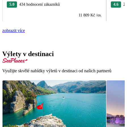
5.0
434 hodnocení zákazníků
4.6
26
11 809 Kč
/os.
zobrazit více
Výlety v destinaci
Využijte skvělé nabídky výletů v destinaci od našich partnerů