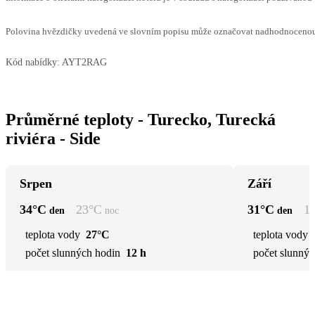
Polovina hvězdičky uvedená ve slovním popisu může označovat nadhodnocenou n
Kód nabídky:
AYT2RAG
Průměrné teploty - Turecko, Turecká
riviéra - Side
Srpen
Září
34
°C
23
°C
31
°C
1
den
noc
den
teplota vody
27°C
teplota vody
počet slunných hodin
12 h
počet slunnýc