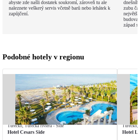
abyste zde našli dostatek soukromí, zároveň tu ale
dnešního
naleznete veškerý servis včetně barů nebo lehátek k
zubu čas
zapůjčení.
největší
budova 
západ s
Podobné hotely v regionu
Turecko
,
Turecká riviéra - Side
Turecko
,
Hotel Cesars Side
Hotel L