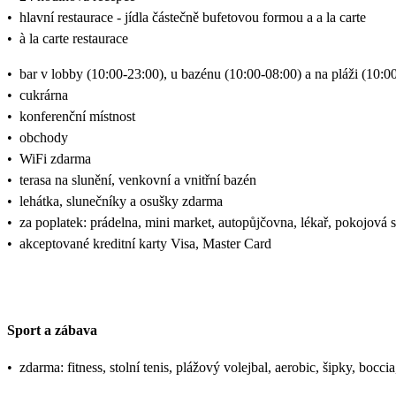
•
hlavní restaurace - jídla částečně bufetovou formou a a la carte
•
à la carte restaurace
•
bar v lobby (10:00-23:00), u bazénu (10:00-08:00) a na pláži (10:00
•
cukrárna
•
konferenční místnost
•
obchody
•
WiFi zdarma
•
terasa na slunění, venkovní a vnitřní bazén
•
lehátka, slunečníky a osušky zdarma
•
za poplatek: prádelna, mini market, autopůjčovna, lékař, pokojová 
•
akceptované kreditní karty Visa, Master Card
Sport a zábava
•
zdarma: fitness, stolní tenis, plážový volejbal, aerobic, šipky, bo