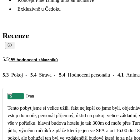
Koncept Fine Dining ultra all inclusive
Exkluzivně u Čedoku
Recenze
5.5
155 hodnocení zákazníků
5.3
Pokoj
5.4
Strava
5.4
Hodnocení personálu
4.1
Anima
5
Ivan
Tento pobyt jsme si velice užili, fakt nejlepší co jsme byli, obje
vstup do moře, personál příjemný, úklid na pokoji velice základní,
vše v pořádku, hlavní budova hotelu je tak 300m od moře přes Tur
jídlo, výměnu ručníků z pláže která je jen ve SPA a od 16:00 do 1
pokoj, ale bohužel ten byl ve vzdálenější budově která je za nás ho