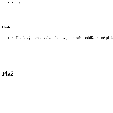
•
taxi
Okolí
•
Hotelový komplex dvou budov je umístěn poblíž krásné pláže,
Pláž