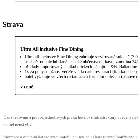
Strava
Ultra All inclusive Fine Dining
Ultra all inclusive Fine Dining zahrnuje servírované snídaně (
snídaně, odpolední slané i sladké občerstvení, kávu, zmrzlina 2
příklady importovaných alkoholických nápojů - J&B, Ballantine
1x za pobyt možnost večeře v à la carte restauraci (italská nebo r
hotel vyžaduje ve všech restauracích formální oblečení (pánové 
v ceně
Čas stravování a provoz jednotlivých prvků hotelové infrastruktury uvedenýc
majitel nemá vliv.
Informace o oficiální kategorizaci hotelu je v souladu s kategorizací používanou 