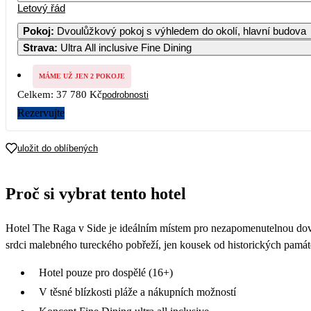
Letový řád
Pokoj
:
Dvoulůžkový pokoj s výhledem do okolí, hlavní budova
Strava
:
Ultra All inclusive Fine Dining
MÁME UŽ JEN 2 POKOJE
Celkem:
37 780 Kč
podrobnosti
Rezervujte
uložit do oblíbených
Proč si vybrat tento hotel
Hotel The Raga v Side je ideálním místem pro nezapomenutelnou dovol
srdci malebného tureckého pobřeží, jen kousek od historických památe
Hotel pouze pro dospělé (16+)
V těsné blízkosti pláže a nákupních možností