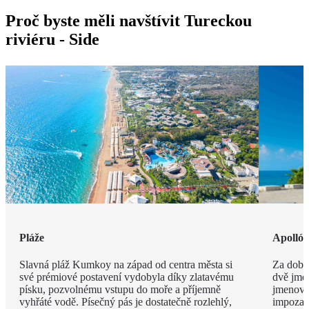
Proč byste měli navštívit Tureckou
riviéru - Side
Pláže
Apolló
Slavná pláž Kumkoy na západ od centra města si
Za dob 
své prémiové postavení vydobyla díky zlatavému
dvě jmé
písku, pozvolnému vstupu do moře a příjemně
jmenova
vyhřáté vodě. Písečný pás je dostatečně rozlehlý,
impozan