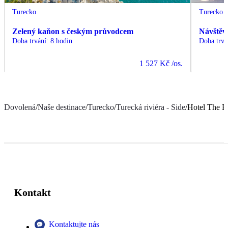
Turecko
Turecko
Zelený kaňon s českým průvodcem
Návštěv
Doba trvání
:
8 hodin
Doba trvá
1 527 Kč
/os.
Dovolená
/
Naše destinace
/
Turecko
/
Turecká riviéra - Side
/
Hotel The R
Kontakt
Kontaktujte nás