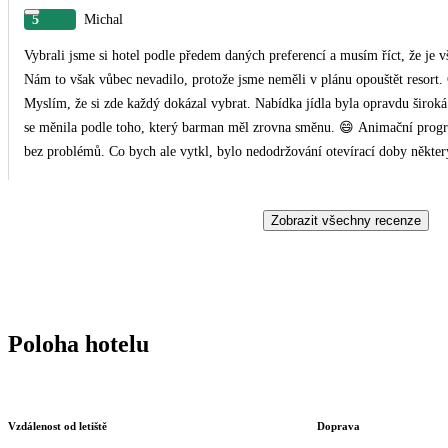
5
Michal
Vybrali jsme si hotel podle předem daných preferencí a musím říct, že je v
Nám to však vůbec nevadilo, protože jsme neměli v plánu opouštět resort. Gastronomie byla až na jeden plesnivý sýr v pořádku.
Myslím, že si zde každý dokázal vybrat. Nabídka jídla byla opravdu široká. Bary u bazénu i na pláži byly v pohodě. Kvalita dri
se měnila podle toho, který barman měl zrovna směnu. 😄 Animační program byl téměř nulový, ale nás to vůbec nezajímalo, takže
bez problémů. Co bych ale vytkl, bylo nedodržování otevírací doby některých barů. Například Blue Bar měl být otevřený od 19:00,
ale když jsme přišli ve 20:00, nikdo tam nebyl. Naprostým klenotem byl ale plážový Boho Bar. Opravdu velmi příjemné místo s
výbornou atmosférou. Pokud jste nechtěli chodit na oběd do hlavní budovy, byly otevřené snack bary u pláže i u bazénu, kde se
Zobrazit všechny recenze
objednává à la carte naskenováním QR kódu. Je potřeba počítat s tím, že standardní ubytování je v bungalovech, které sice nejsou
nijak oslnivé, ale svůj účel splní. Pokud si chcete pobyt ještě více zpříjem
House s privátním bazénem přímo u terasy. To byla naprostá bomba. 😄 Sečteno a podtrženo – pobyt splnil naše očekávání a pokud
hledáte místo pro odpočinek a úplné vypnutí, mohu tento hotel doporučit.
Poloha hotelu
Vzdálenost od letiště
Doprava