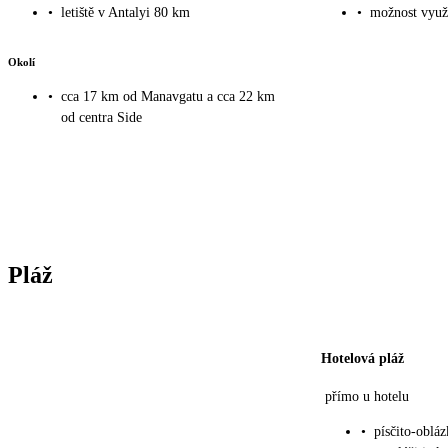
•
letiště v Antalyi 80 km
•
možnost využi
Okolí
•
cca 17 km od Manavgatu a cca 22 km
od centra Side
Pláž
Hotelová pláž
přímo u hotelu
•
písčito-oblá