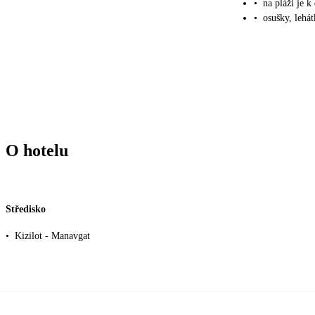
•
na pláži je k
•
osušky, lehát
O hotelu
Středisko
•
Kizilot - Manavgat