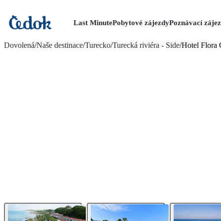
Last Minute
Pobytové zájezdy
Poznávací záje
více fotografií (41)
Dovolená
/
Naše destinace
/
Turecko
/
Turecká riviéra - Side
/
Hotel Flora