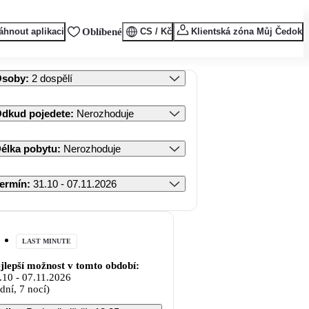
áhnout aplikaci
Oblíbené
CS / Kč
Klientská zóna Můj Čedok
Osoby
:
2 dospělí
dkud pojedete
:
Nerozhoduje
élka pobytu
:
Nerozhoduje
ermín
:
31.10 - 07.11.2026
LAST MINUTE
jlepší možnost v tomto období:
.10
-
07.11.2026
 dní, 7 nocí)