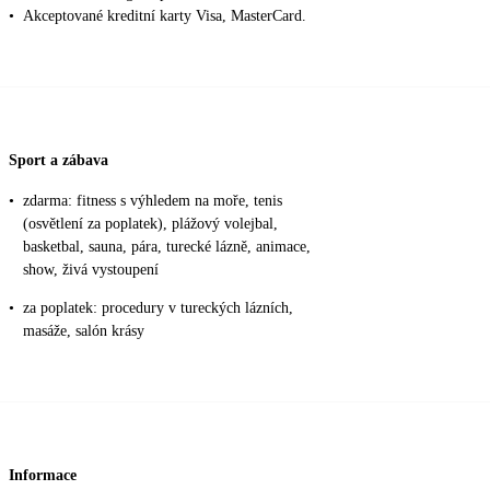
•
Akceptované kreditní karty Visa, MasterCard.
Sport a zábava
•
zdarma: fitness s výhledem na moře, tenis
(osvětlení za poplatek), plážový volejbal,
basketbal, sauna, pára, turecké lázně, animace,
show, živá vystoupení
•
za poplatek: procedury v tureckých lázních,
masáže, salón krásy
Informace