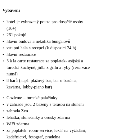
Vybavení
•
hotel je vyhrazený pouze pro dospělé osoby
(16+)
•
261 pokojů
•
hlavní budova a několika bungalovů
•
vstupní hala s recepcí (k dispozici 24 h)
•
hlavní restaurace
•
3 à la carte restaurace za poplatek- asijská a
turecká kuchyně, jídla z grilu a ryby (rezervace
nutná)
•
8 barů (např. plážový bar, bar u bazénu,
kavárna, lobby-piano bar)
•
Gozleme – turecké palačinky
•
v zahradě jsou 2 bazény s terasou na slunění
•
zahrada Zen
•
lehátka, slunečníky a osušky zdarma
•
WiFi zdarma
•
za poplatek: room-service, lekář na vyžádání,
kadeřnictví, fotograf, pradelna