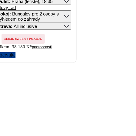
dlet
:
Praha (letiště), 18:35
tový řád
okoj
:
Bungalov pro 2 osoby s
ýhledem do zahrady
trava
:
All inclusive
MÁME UŽ JEN 3 POKOJE
lkem:
38 180 Kč
podrobnosti
zervujte