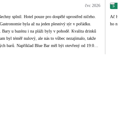
čvc 2026
5
Rad
šechny splnil. Hotel pouze pro dospělé uprostřed ničeho.
Ač hotel je mi
ho neregistrov
nků
nit a nevadí vám si připlatit, doporučuji ubytování v Lake