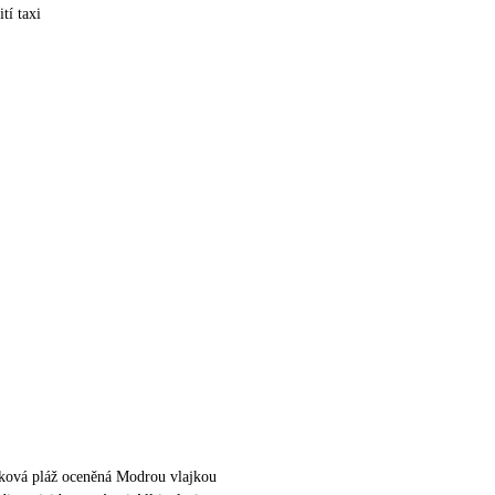
tí taxi
zková pláž oceněná Modrou vlajkou