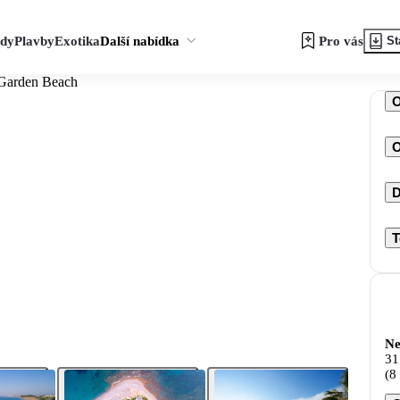
zdy
Plavby
Exotika
Další nabídka
Pro vás
St
 Garden Beach
O
D
T
Ne
31
(8