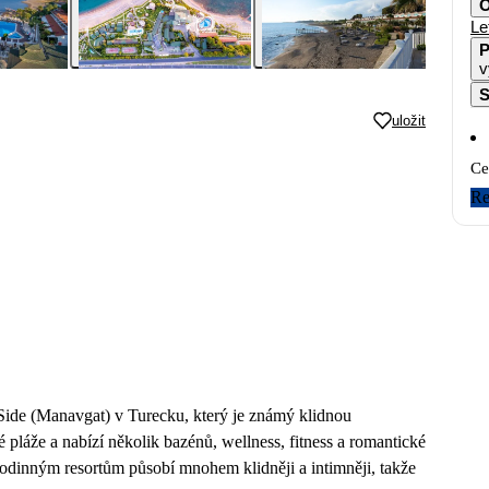
O
Le
P
v
S
uložit
Ce
Re
i Side (Manavgat) v Turecku, který je známý klidnou
 pláže a nabízí několik bazénů, wellness, fitness a romantické
rodinným resortům působí mnohem klidněji a intimněji, takže