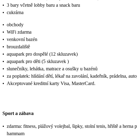
•
3 bary včetně lobby baru a snack baru
•
cukrárna
•
obchody
•
WiFi zdarma
•
venkovní bazén
•
brouzdaliště
•
aquapark pro dospělé (12 skluzavek)
•
aquapark pro děti (5 skluzavek )
•
slunečníky, lehátka, matrace a osušky u bazénů
•
za poplatek: hlídání dětí, lékař na zavolání, kadeřník, prádelna, au
•
Akceptované kreditní karty Visa, MasterCard.
Sport a zábava
•
zdarma: fitness, plážový volejbal, šipky, stolní tenis, hřiště a hern
hammam