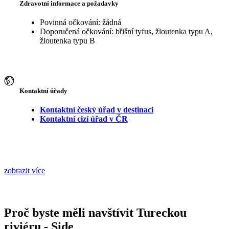
Zdravotní informace a požadavky
Povinná očkování: žádná
Doporučená očkování: břišní tyfus, žloutenka typu A,
žloutenka typu B
Kontaktní úřady
Kontaktní český úřad v destinaci
Kontaktní cizí úřad v ČR
zobrazit více
Proč byste měli navštívit Tureckou
riviéru - Side