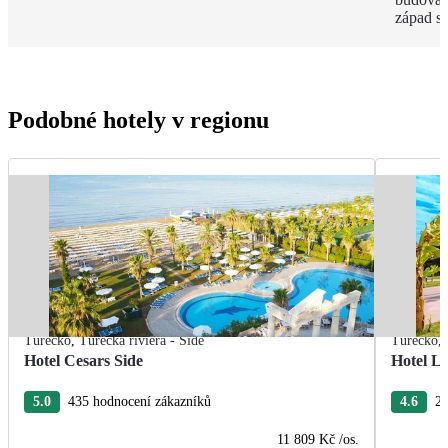
západ s
Podobné hotely v regionu
Turecko
,
Turecká riviéra - Side
Turecko
,
Hotel Cesars Side
Hotel L
5.0
435 hodnocení zákazníků
4.6
26
11 809 Kč
/os.