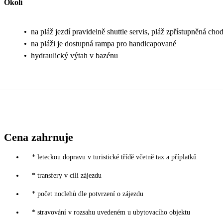
Okolí
•
na pláž jezdí pravidelně shuttle servis, pláž zpřístupněná cho
•
na pláži je dostupná rampa pro handicapované
•
hydraulický výtah v bazénu
Cena zahrnuje
* leteckou dopravu v turistické třídě včetně tax a příplatků
* transfery v cíli zájezdu
* počet noclehů dle potvrzení o zájezdu
* stravování v rozsahu uvedeném u ubytovacího objektu