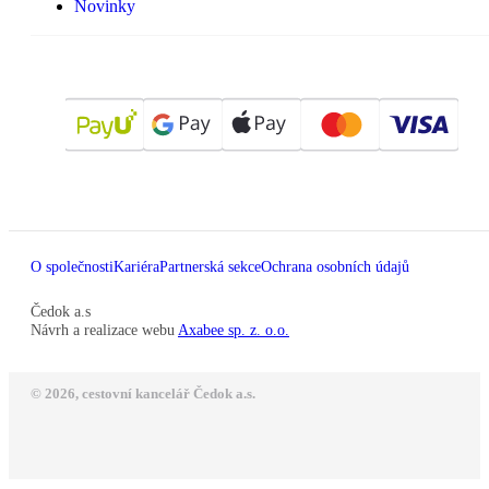
Novinky
O společnosti
Kariéra
Partnerská sekce
Ochrana osobních údajů
Čedok a.s
Návrh a realizace webu
Axabee sp. z. o.o.
© 2026, cestovní kancelář Čedok a.s.