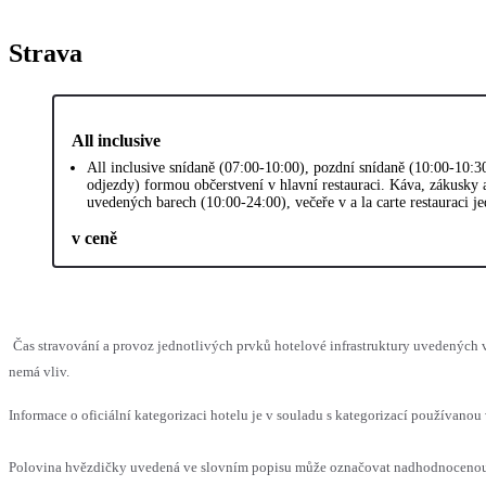
Strava
All inclusive
All inclusive snídaně (07:00-10:00), pozdní snídaně (10:00-10:3
odjezdy) formou občerstvení v hlavní restauraci. Káva, zákusky 
uvedených barech (10:00-24:00), večeře v a la carte restauraci 
v ceně
Čas stravování a provoz jednotlivých prvků hotelové infrastruktury uvedených
nemá vliv.
Informace o oficiální kategorizaci hotelu je v souladu s kategorizací používanou 
Polovina hvězdičky uvedená ve slovním popisu může označovat nadhodnocenou n