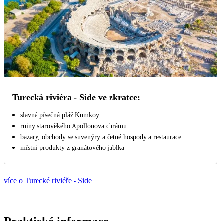
Turecká riviéra - Side ve zkratce:
slavná písečná pláž Kumkoy
ruiny starověkého Apollonova chrámu
bazary, obchody se suvenýry a četné hospody a restaurace
místní produkty z granátového jablka
více o Turecké riviéře - Side