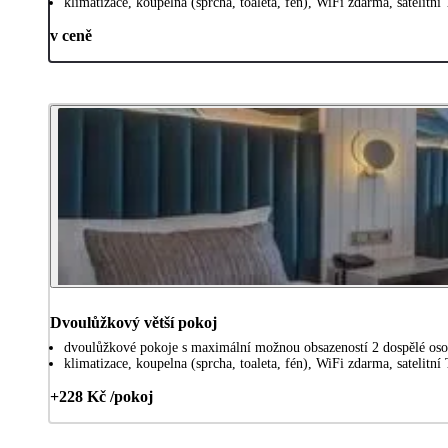
klimatizace, koupelna (sprcha, toaleta, fén), WiFi zdarma, satelitní
v ceně
Dvoulůžkový větší pokoj
dvoulůžkové pokoje s maximální možnou obsazeností 2 dospělé osob
klimatizace, koupelna (sprcha, toaleta, fén), WiFi zdarma, satelitní
+228 Kč /pokoj