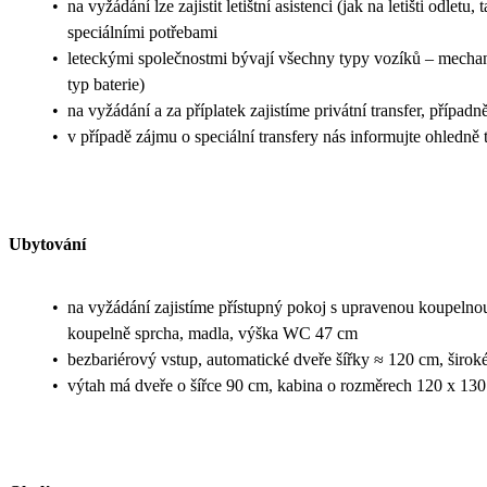
•
na vyžádání lze zajistit letištní asistenci (jak na letišti odle
speciálními potřebami
•
leteckými společnostmi bývají všechny typy vozíků – mechanic
typ baterie)
•
na vyžádání a za příplatek zajistíme privátní transfer, přípa
•
v případě zájmu o speciální transfery nás informujte ohledn
Ubytování
•
na vyžádání zajistíme přístupný pokoj s upravenou koupelnou
koupelně sprcha, madla, výška WC 47 cm
•
bezbariérový vstup, automatické dveře šířky ≈ 120 cm, širok
•
výtah má dveře o šířce 90 cm, kabina o rozměrech 120 x 13