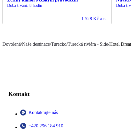
Doba trvání
:
8 hodin
Doba trvá
1 528 Kč
/os.
Dovolená
/
Naše destinace
/
Turecko
/
Turecká riviéra - Side
/
Hotel Drea
Kontakt
Kontaktujte nás
+420 296 184 910