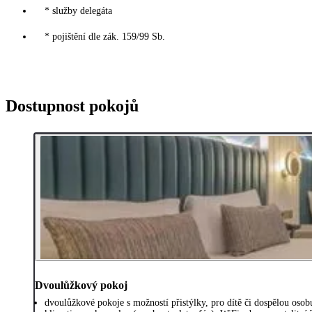
* služby delegáta
* pojištění dle zák. 159/99 Sb.
Dostupnost pokojů
Dvoulůžkový pokoj
dvoulůžkové pokoje s možností přistýlky, pro dítě či dospělou osob