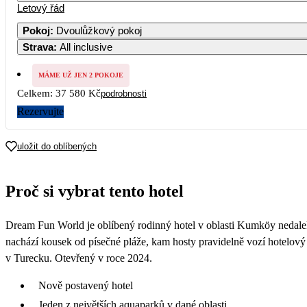
Letový řád
Pokoj
:
Dvoulůžkový pokoj
Strava
:
All inclusive
MÁME UŽ JEN 2 POKOJE
Celkem:
37 580 Kč
podrobnosti
Rezervujte
uložit do oblíbených
Proč si vybrat tento hotel
Dream Fun World je oblíbený rodinný hotel v oblasti Kumköy nedaleko
nachází kousek od písečné pláže, kam hosty pravidelně vozí hotelový 
v Turecku. Otevřený v roce 2024.
Nově postavený hotel
Jeden z největších aquaparků v dané oblasti