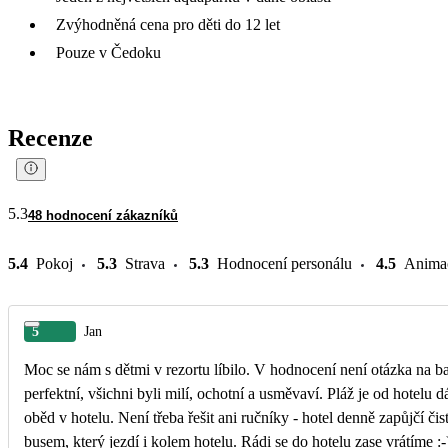
Zvýhodněná cena pro děti do 12 let
Pouze v Čedoku
Recenze
5.3
48 hodnocení zákazníků
5.4
Pokoj
5.3
Strava
5.3
Hodnocení personálu
4.5
Anima
5
Jan
Moc se nám s dětmi v rezortu líbilo. V hodnocení není otázka na baz
perfektní, všichni byli milí, ochotní a usměvaví. Pláž je od hotelu 
oběd v hotelu. Není třeba řešit ani ručníky - hotel denně zapůjčí či
busem, který jezdí i kolem hotelu. Rádi se do hotelu zase vrátíme :-