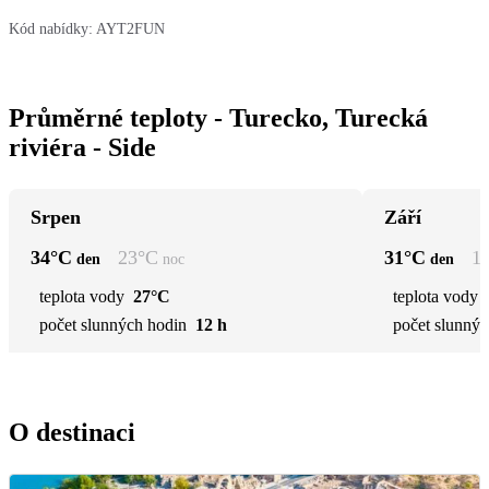
Kód nabídky:
AYT2FUN
Průměrné teploty - Turecko, Turecká
riviéra - Side
Srpen
Září
34
°C
23
°C
31
°C
1
den
noc
den
teplota vody
27°C
teplota vody
počet slunných hodin
12 h
počet slunnýc
O destinaci