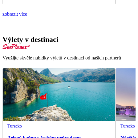
zobrazit více
Výlety v destinaci
Využijte skvělé nabídky výletů v destinaci od našich partnerů
Turecko
Turecko
Zelený kaňon s českým průvodcem
Návštěv