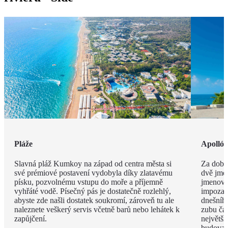
Pláže
Apolló
Slavná pláž Kumkoy na západ od centra města si
Za dob 
své prémiové postavení vydobyla díky zlatavému
dvě jmé
písku, pozvolnému vstupu do moře a příjemně
jmenova
vyhřáté vodě. Písečný pás je dostatečně rozlehlý,
impozan
abyste zde našli dostatek soukromí, zároveň tu ale
dnešního
naleznete veškerý servis včetně barů nebo lehátek k
zubu čas
zapůjčení.
největší
budova 