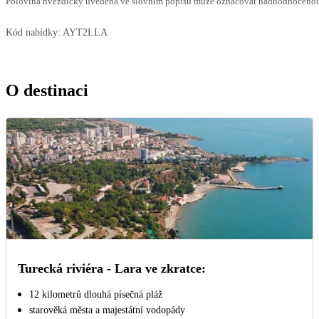
Polovina hvězdičky uvedená ve slovním popisu může označovat nadhodnocenou n
Kód nabídky:
AYT2LLA
O destinaci
Turecká riviéra - Lara ve zkratce:
12 kilometrů dlouhá písečná pláž
starověká města a majestátní vodopády