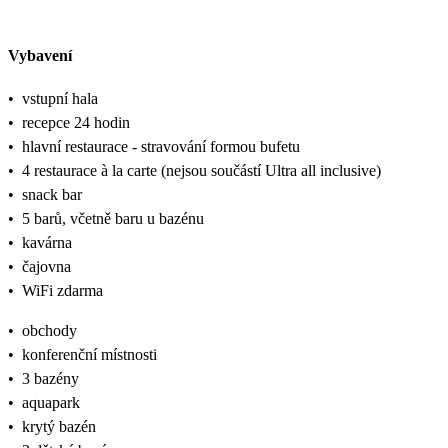
Vybavení
•
vstupní hala
•
recepce 24 hodin
•
hlavní restaurace - stravování formou bufetu
•
4 restaurace à la carte (nejsou součástí Ultra all inclusive)
•
snack bar
•
5 barů, včetně baru u bazénu
•
kavárna
•
čajovna
•
WiFi zdarma
•
obchody
•
konferenční místnosti
•
3 bazény
•
aquapark
•
krytý bazén