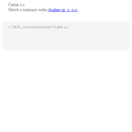
Čedok a.s
Návrh a realizace webu
Axabee sp. z. o.o.
© 2026, cestovní kancelář Čedok a.s.