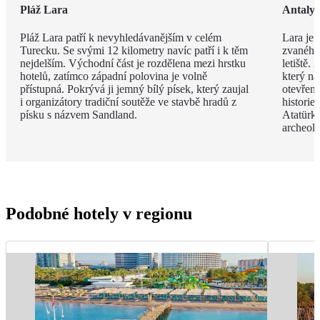
Pláž Lara
Antaly
Pláž Lara patří k nevyhledávanějším v celém
Lara je 
Turecku. Se svými 12 kilometry navíc patří i k těm
zvaného 
nejdelším. Východní část je rozdělena mezi hrstku
letiště.
hotelů, zatímco západní polovina je volně
který na
přístupná. Pokrývá ji jemný bílý písek, který zaujal
otevřen
i organizátory tradiční soutěže ve stavbě hradů z
histori
písku s názvem Sandland.
Atatürk
archeol
Podobné hotely v regionu