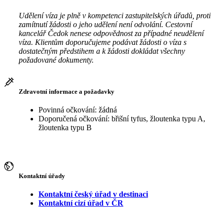
Udělení víza je plně v kompetenci zastupitelských úřadů, proti
zamítnutí žádosti o jeho udělení není odvolání. Cestovní
kancelář Čedok nenese odpovědnost za případné neudělení
víza. Klientům doporučujeme podávat žádosti o víza s
dostatečným předstihem a k žádosti dokládat všechny
požadované dokumenty.
Zdravotní informace a požadavky
Povinná očkování: žádná
Doporučená očkování: břišní tyfus, žloutenka typu A,
žloutenka typu B
Kontaktní úřady
Kontaktní český úřad v destinaci
Kontaktní cizí úřad v ČR