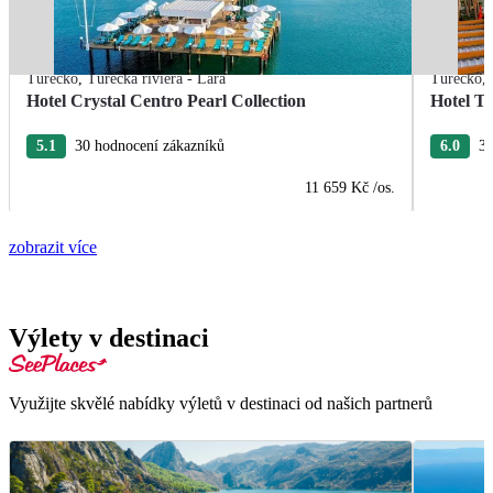
Turecko
,
Turecká riviéra - Lara
Turecko
,
Hotel Crystal Centro Pearl Collection
Hotel T
5.1
30 hodnocení zákazníků
6.0
3 
11 659 Kč
/os.
zobrazit více
Výlety v destinaci
Využijte skvělé nabídky výletů v destinaci od našich partnerů