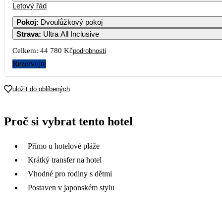
Letový řád
Pokoj
:
Dvoulůžkový pokoj
Strava
:
Ultra All Inclusive
5
6
7
32 59
Celkem:
44 780 Kč
podrobnosti
12
13
14
Rezervujte
19
20
21
uložit do oblíbených
26
27
28
Proč si vybrat tento hotel
Přímo u hotelové pláže
Krátký transfer na hotel
Vhodné pro rodiny s dětmi
Postaven v japonském stylu