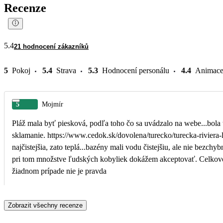
Recenze
5.4
21 hodnocení zákazníků
5
Pokoj
5.4
Strava
5.3
Hodnocení personálu
4.4
Animac
5
Mojmír
Pláž mala byť piesková, podľa toho čo sa uvádzalo na webe...bola to naša jediná podmienka
sklamanie. https://www.cedok.sk/dovolena/turecko/turecka-riviera-lara/hotel-limak-lara-de-luxe-resort,AYT2LLA/ Voda nebola
najčistejšia, zato teplá...bazény mali vodu čistejšiu, ale nie bezchybnú... Služby v hoteli na úrovni, strava chutná, ale nie deli
pri tom množstve ľudských kobyliek dokážem akceptovať. Celkovo som za tú cenu čakal trošku viac. Uvádzate pieskovú pláž, čo v
žiadnom prípade nie je pravda
Zobrazit všechny recenze