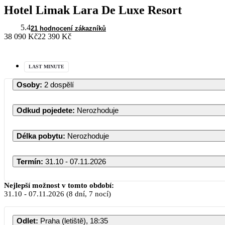
Hotel Limak Lara De Luxe Resort
5.4
21 hodnocení zákazníků
38 090 Kč
22 390 Kč
LAST MINUTE
Osoby
:
2 dospělí
Odkud pojedete
:
Nerozhoduje
Délka pobytu
:
Nerozhoduje
Termín
:
31.10 - 07.11.2026
Nejlepší možnost v tomto období:
31.10
-
07.11.2026
(8 dní, 7 nocí)
PO
ÚT
ST
Odlet
:
Praha (letiště), 18:35