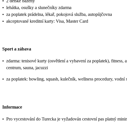
•
2 dětské bazény
•
lehátka, osušky a slunečníky zdarma
•
za poplatek prádelna, lékař, pokojová služba, autopůjčovna
•
akceptované kreditní karty: Visa, Master Card
Sport a zábava
•
zdarma: tenisové kurty (osvětlení a vybavení za poplatek), fitness, 
centrum, sauna, jacuzzi
•
za poplatek: bowling, squash, kulečník, wellness procedury, vodní 
Informace
•
Pro vycestování do Turecka je vyžadován cestovní pas platný mini