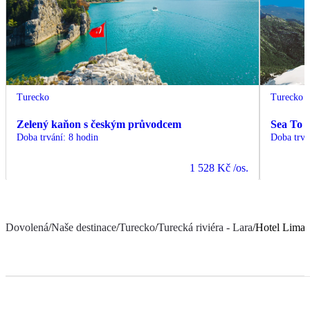
Turecko
Turecko
Zelený kaňon s českým průvodcem
Sea To 
Doba trvání
:
8 hodin
Doba trvá
1 528 Kč
/os.
Dovolená
/
Naše destinace
/
Turecko
/
Turecká riviéra - Lara
/
Hotel Limak