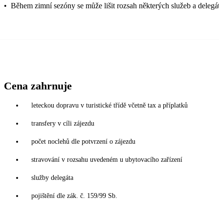
•
Během zimní sezóny se může lišit rozsah některých služeb a delegát
Cena zahrnuje
leteckou dopravu v turistické třídě včetně tax a příplatků
transfery v cíli zájezdu
počet noclehů dle potvrzení o zájezdu
stravování v rozsahu uvedeném u ubytovacího zařízení
služby delegáta
pojištění dle zák. č. 159/99 Sb.