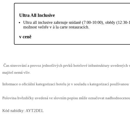
Ultra All Inclusive
Ultra all inclusive zahrnuje snídaně (7:00-10:00), obědy (12:30
možnost večeře v à la carte restauracích.
v ceně
Čas stravování a provoz jednotlivých prvků hotelové infrastruktury uvedenýc
majitel nemá vliv.
Informace o oficiální kategorizaci hotelu je v souladu s kategorizací používanou 
Polovina hvězdičky uvedená ve slovním popisu může označovat nadhodnocenou n
Kód nabídky:
AYT2DEL