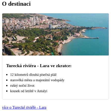
O destinaci
Turecká riviéra - Lara ve zkratce:
12 kilometrů dlouhá písečná pláž
starověká města a majestátní vodopády
rušný noční život
kousek od letiště v Antalyi
více o Turecké riviéře - Lara