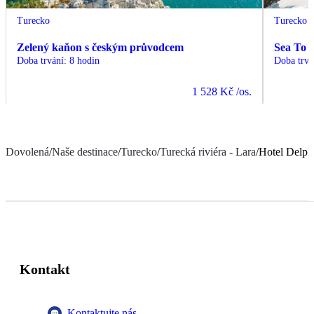
Turecko
Turecko
Zelený kaňon s českým průvodcem
Sea To 
Doba trvání
:
8 hodin
Doba trvá
1 528 Kč
/os.
Dovolená
/
Naše destinace
/
Turecko
/
Turecká riviéra - Lara
/
Hotel Delph
Kontakt
Kontaktujte nás