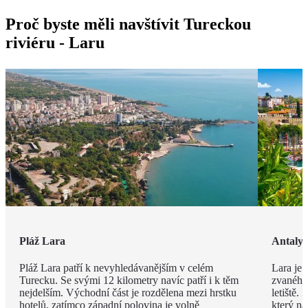
Proč byste měli navštívit Tureckou
riviéru - Laru
Pláž Lara
Antaly
Pláž Lara patří k nevyhledávanějším v celém
Lara je 
Turecku. Se svými 12 kilometry navíc patří i k těm
zvaného 
nejdelším. Východní část je rozdělena mezi hrstku
letiště.
hotelů, zatímco západní polovina je volně
který na