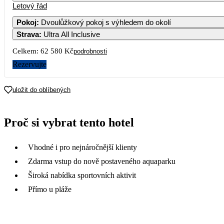
Letový řád
Pokoj
:
Dvoulůžkový pokoj s výhledem do okolí
Strava
:
Ultra All Inclusive
Celkem:
62 580 Kč
podrobnosti
Rezervujte
uložit do oblíbených
Proč si vybrat tento hotel
Vhodné i pro nejnáročnější klienty
Zdarma vstup do nově postaveného aquaparku
Široká nabídka sportovních aktivit
Přímo u pláže