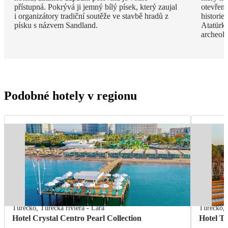
přístupná. Pokrývá ji jemný bílý písek, který zaujal
otevřen
i organizátory tradiční soutěže ve stavbě hradů z
histori
písku s názvem Sandland.
Atatürk
archeol
Podobné hotely v regionu
Turecko
,
Turecká riviéra - Lara
Turecko
,
Hotel Crystal Centro Pearl Collection
Hotel T