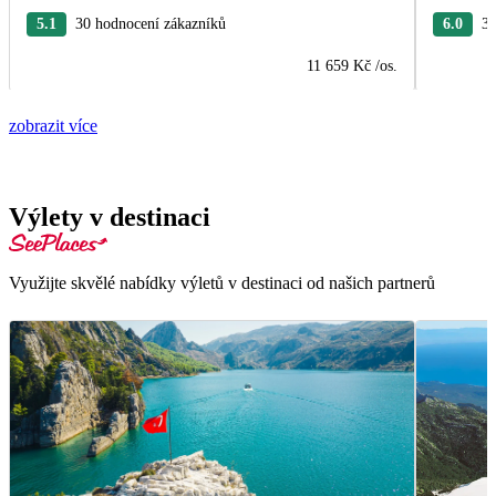
5.1
30 hodnocení zákazníků
6.0
3 
11 659 Kč
/os.
zobrazit více
Výlety v destinaci
Využijte skvělé nabídky výletů v destinaci od našich partnerů