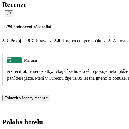
Recenze
5.7
54 hodnocení zákazníků
5.3
Pokoj
5.7
Strava
5.8
Hodnocení personálu
5
Animac
5
Martina
Až na drobné nedostatky, týkající se hotelového pokoje nebo pláže
paní delegátce, která v Turecku žije už 35 let (na jméno si bohužel
Zobrazit všechny recenze
Poloha hotelu