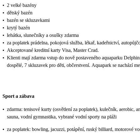
•
2 velké bazény
•
dětský bazén
•
bazén se skluzavkami
•
krytý bazén
•
lehátka, slunečníky a osušky zdarma
•
za poplatek prádelna, pokojová služba, lékař, kadeřnictví, autopůjč
•
Akceptované kreditní karty Visa, Master Crad.
•
Klienti mají zdarma vstup do nově postaveného aquaparku Delphin Aq
dospělé, 7 skluzavek pro děti, občerstvení. Aquapark se nachází me
Sport a zábava
•
zdarma: tenisové kurty (osvětlení za poplatek), kulečník, aerobic, a
sauna, vodní gymnastika, vybrané vodní sporty na pláži
•
za poplatek: bowling, jacuzzi, potápění, ruský billiard, motorové vo