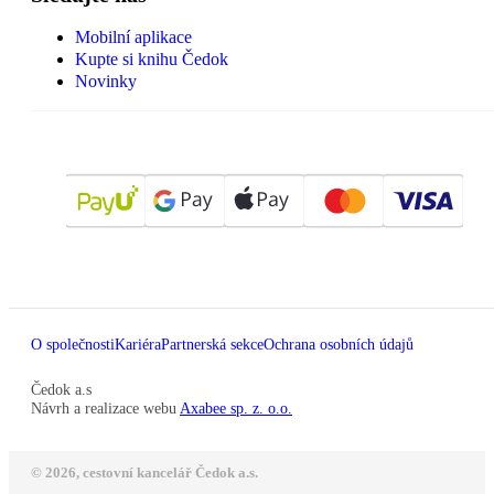
Mobilní aplikace
Kupte si knihu Čedok
Novinky
O společnosti
Kariéra
Partnerská sekce
Ochrana osobních údajů
Čedok a.s
Návrh a realizace webu
Axabee sp. z. o.o.
© 2026, cestovní kancelář Čedok a.s.