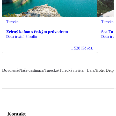
Turecko
Turecko
Zelený kaňon s českým průvodcem
Sea To 
Doba trvání
:
8 hodin
Doba trvá
1 528 Kč
/os.
Dovolená
/
Naše destinace
/
Turecko
/
Turecká riviéra - Lara
/
Hotel Delph
Kontakt