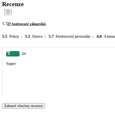
Recenze
5.7
27 hodnocení zákazníků
5.5
Pokoj
5.5
Strava
5.7
Hodnocení personálu
4.8
Anima
6
Jiří
Super
Zobrazit všechny recenze