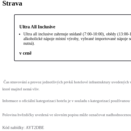
Strava
Ultra All Inclusive
Ultra all inclusive zahrnuje snídaně (7:00-10:00), obědy (13:00
alkoholické nápoje místní výroby, vybrané importované nápoje se
nutná).
v ceně
Čas stravování a provoz jednotlivých prvků hotelové infrastruktury uvedenýc
které majitel nemá vliv.
Informace o oficiální kategorizaci hotelu je v souladu s kategorizací používanou 
Polovina hvězdičky uvedená ve slovním popisu může označovat nadhodnocenou n
Kód nabídky:
AYT2DBE