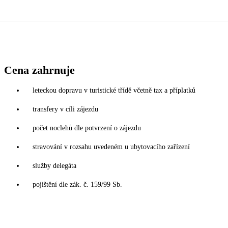
Cena zahrnuje
leteckou dopravu v turistické třídě včetně tax a příplatků
transfery v cíli zájezdu
počet noclehů dle potvrzení o zájezdu
stravování v rozsahu uvedeném u ubytovacího zařízení
služby delegáta
pojištění dle zák. č. 159/99 Sb.