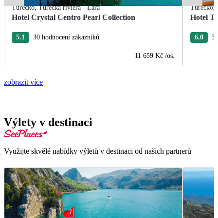
Turecko
,
Turecká riviéra - Lara
Turecko
,
Hotel Crystal Centro Pearl Collection
Hotel T
5.1
30 hodnocení zákazníků
6.0
3 
11 659 Kč
/os.
zobrazit více
Výlety v destinaci
Využijte skvělé nabídky výletů v destinaci od našich partnerů