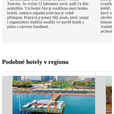
Turecku. Se svými 12 kilometry navíc patří i k těm
zvaného 
nejdelším. Východní část je rozdělena mezi hrstku
letiště.
hotelů, zatímco západní polovina je volně
který na
přístupná. Pokrývá ji jemný bílý písek, který zaujal
otevřen
i organizátory tradiční soutěže ve stavbě hradů z
histori
písku s názvem Sandland.
Atatürk
archeol
Podobné hotely v regionu