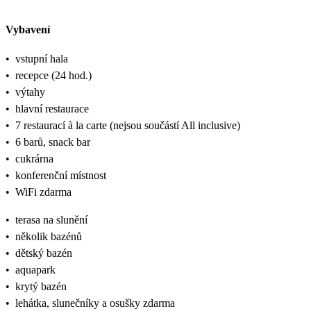
Vybavení
•
vstupní hala
•
recepce (24 hod.)
•
výtahy
•
hlavní restaurace
•
7 restaurací à la carte (nejsou součástí All inclusive)
•
6 barů, snack bar
•
cukrárna
•
konferenční místnost
•
WiFi zdarma
•
terasa na slunění
•
několik bazénů
•
dětský bazén
•
aquapark
•
krytý bazén
•
lehátka, slunečníky a osušky zdarma