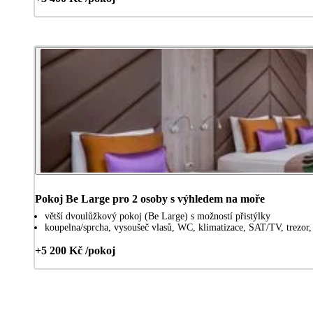
Pokoj Be Large pro 2 osoby s výhledem na moře
větší dvoulůžkový pokoj (Be Large) s možností přistýlky
koupelna/sprcha, vysoušeč vlasů, WC, klimatizace, SAT/TV, trezor, 
+5 200 Kč /pokoj