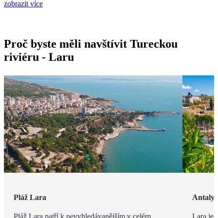
zobrazit více
Proč byste měli navštívit Tureckou
riviéru - Laru
Pláž Lara
Antaly
Pláž Lara patří k nevyhledávanějším v celém
Lara je 