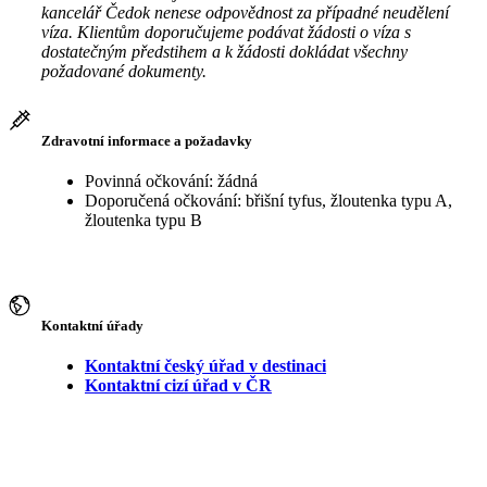
kancelář Čedok nenese odpovědnost za případné neudělení
víza. Klientům doporučujeme podávat žádosti o víza s
dostatečným předstihem a k žádosti dokládat všechny
požadované dokumenty.
Zdravotní informace a požadavky
Povinná očkování: žádná
Doporučená očkování: břišní tyfus, žloutenka typu A,
žloutenka typu B
Kontaktní úřady
Kontaktní český úřad v destinaci
Kontaktní cizí úřad v ČR