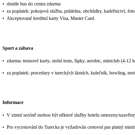
•
shuttle bus do centra zdarma
•
za poplatek: pokojová služba, prádelna, obchůdky, kadeřnictví, foto
•
Akceptované kreditní karty Visa, Master Card.
Sport a zábava
•
zdarma: tenisové kurty, stolní tenis, šipky, aerobic, miniclub (4-12 l
•
za poplatek: procedury v tureckých lázních, kulečník, bowling, mot
Informace
•
V zimní sezóně mohou být některé služby hotelu omezeny/uzavřeny (n
•
Pro vycestování do Turecka je vyžadován cestovní pas platný mini