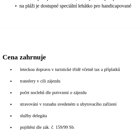
•
na pláži je dostupné speciální lehátko pro handicapované
Cena zahrnuje
leteckou dopravu v turistické třídě včetně tax a příplatků
transfery v cíli zájezdu
počet noclehů dle potvrzení o zájezdu
stravování v rozsahu uvedeném u ubytovacího zařízení
služby delegáta
pojištění dle zák. č. 159/99 Sb.