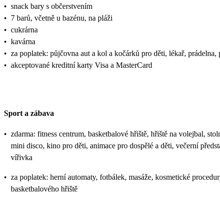
•
snack bary s občerstvením
•
7 barů, včetně u bazénu, na pláži
•
cukrárna
•
kavárna
•
za poplatek: půjčovna aut a kol a kočárků pro děti, lékař, prádelna,
•
akceptované kreditní karty Visa a MasterCard
Sport a zábava
•
zdarma: fitness centrum, basketbalové hřiště, hřiště na volejbal, stoln
mini disco, kino pro děti, animace pro dospělé a děti, večerní před
vířivka
•
za poplatek: herní automaty, fotbálek, masáže, kosmetické procedury 
basketbalového hřiště