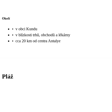
Okolí
•
v obci Kundu
•
v blízkosti trhů, obchodů a lékárny
•
cca 20 km od centra Antalye
Pláž