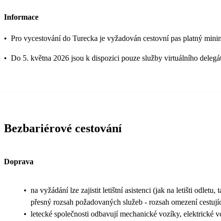
Informace
•
Pro vycestování do Turecka je vyžadován cestovní pas platný mini
•
Do 5. května 2026 jsou k dispozici pouze služby virtuálního delegá
Bezbariérové cestování
Doprava
•
na vyžádání lze zajistit letištní asistenci (jak na letišti odletu
přesný rozsah požadovaných služeb - rozsah omezení cestujíc
•
letecké společnosti odbavují mechanické vozíky, elektrické v