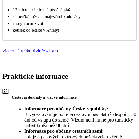
12 kilometrů dlouhá písečná pláž
starověká města a majestátní vodopády
rušný noční život
kousek od letiště v Antalyi
více o Turecké riviéře - Lara
Praktické informace
Cestovní doklady a vízové informace
Informace pro občany České republiky:
K vycestování je potřeba cestovní pas platný alespoň 150
dní od vstupu do země. Vízum není nutné pro turistický
pobyt kratší než 90 dní.
Informace pro občany ostatních zemí:
Údaje o pasových a vízových požadavcích včetně