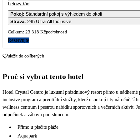
Letový řád
1
Pokoj
:
Standardní pokoj s výhledem do okolí
Strava
:
24h Ultra All Inclusive
5
6
7
8
15 359
11 659
16 199
14 769
Celkem:
23 318 Kč
podrobnosti
12
13
14
15
Rezervujte
18 139
14 099
19 809
16 819
19
20
21
22
uložit do oblíbených
20 519
19 549
17 809
15 659
26
27
28
29
Proč si vybrat tento hotel
19 959
19 679
21 489
18 299
Hotel Crystal Centro je luxusní prázdninový resort přímo u nádherné pí
inclusive program a prvotřídní služby, které uspokojí i ty náročnější h
wellness centrum i pestrou nabídku sportovních a večerních aktivit. Je 
odpočinek a zábavu pod sluncem.
Přímo u písčité pláže
Aquapark