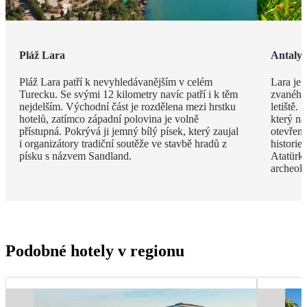
Pláž Lara
Antaly
Pláž Lara patří k nevyhledávanějším v celém
Lara je 
Turecku. Se svými 12 kilometry navíc patří i k těm
zvaného 
nejdelším. Východní část je rozdělena mezi hrstku
letiště.
hotelů, zatímco západní polovina je volně
který na
přístupná. Pokrývá ji jemný bílý písek, který zaujal
otevřen
i organizátory tradiční soutěže ve stavbě hradů z
histori
písku s názvem Sandland.
Atatürk
archeol
Podobné hotely v regionu