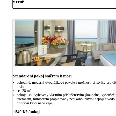
v ceně
Standardní pokoj směrem k moři
pohodlné, moderní dvoulůžkové pokoje s možností přistýlky pro dít
moře
cca 28 m2
pokoje jsou vybaveny vlastním příslušenstvím (koupelna, vysoušeč 
telefonem, minibarem (doplňovaný nealkoholickými nápoji a vodou,
přípravu kávy nebo čaje
+540 Kč /pokoj