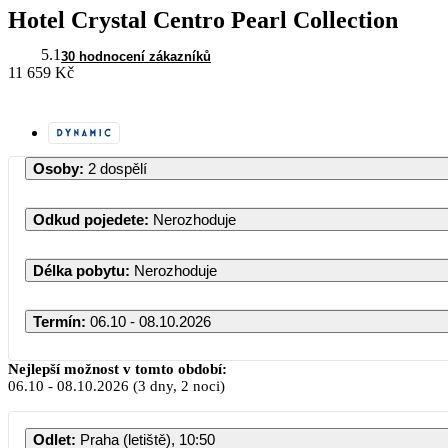
Hotel Crystal Centro Pearl Collection
5.1
30 hodnocení zákazníků
11 659 Kč
Osoby
:
2 dospělí
Odkud pojedete
:
Nerozhoduje
Délka pobytu
:
Nerozhoduje
Termín
:
06.10 - 08.10.2026
Říjen 20
Nejlepší možnost v tomto období:
06.10
-
08.10.2026
(3 dny, 2 noci)
PO
ÚT
ST
ČT
Odlet
:
Praha (letiště), 10:50