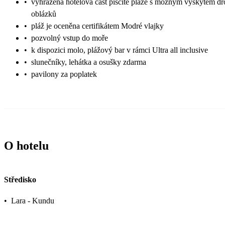
•
vyhrazená hotelová část písčité pláže s možným výskytem d
oblázků
•
pláž je oceněna certifikátem Modré vlajky
•
pozvolný vstup do moře
•
k dispozici molo, plážový bar v rámci Ultra all inclusive
•
slunečníky, lehátka a osušky zdarma
•
pavilony za poplatek
O hotelu
Středisko
•
Lara - Kundu