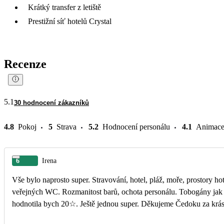
Krátký transfer z letiště
Prestižní síť hotelů Crystal
Recenze
5.1
30 hodnocení zákazníků
4.8
Pokoj
5
Strava
5.2
Hodnocení personálu
4.1
Animac
6
Irena
Vše bylo naprosto super. Stravování, hotel, pláž, moře, prostory hotelu, úklid. Čistota v celém resortu, včetně
veřejných WC. Rozmanitost barů, ochota personálu. Tobogány jak pro děti tak dospělé. 6 hvězdiček je málo,
hodnotila bych 20☆. Ještě jednou super. Děkujeme Čedoku za krá