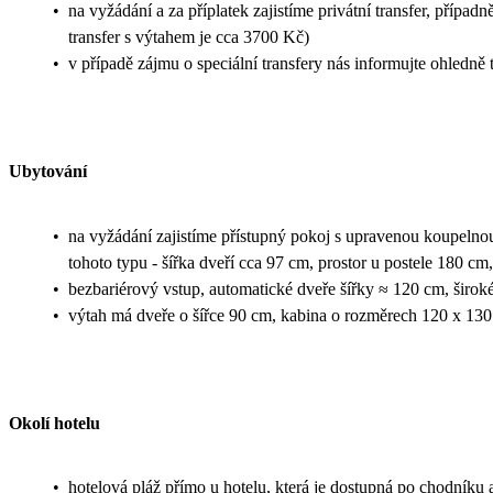
•
na vyžádání a za příplatek zajistíme privátní transfer, případ
transfer s výtahem je cca 3700 Kč)
•
v případě zájmu o speciální transfery nás informujte ohledn
Ubytování
•
na vyžádání zajistíme přístupný pokoj s upravenou koupeln
tohoto typu - šířka dveří cca 97 cm, prostor u postele 180 
•
bezbariérový vstup, automatické dveře šířky ≈ 120 cm, širok
•
výtah má dveře o šířce 90 cm, kabina o rozměrech 120 x 13
Okolí hotelu
•
hotelová pláž přímo u hotelu, která je dostupná po chodníku 