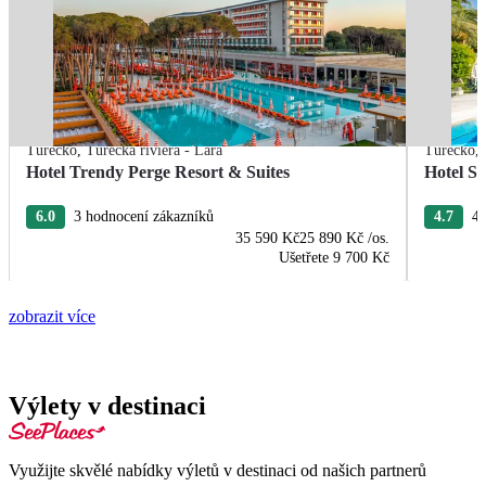
Turecko
,
Turecká riviéra - Lara
Turecko
,
Hotel Trendy Perge Resort & Suites
Hotel S
6.0
3 hodnocení zákazníků
4.7
4 
35 590 Kč
25 890 Kč
/os.
Ušetřete
9 700 Kč
zobrazit více
Výlety v destinaci
Využijte skvělé nabídky výletů v destinaci od našich partnerů