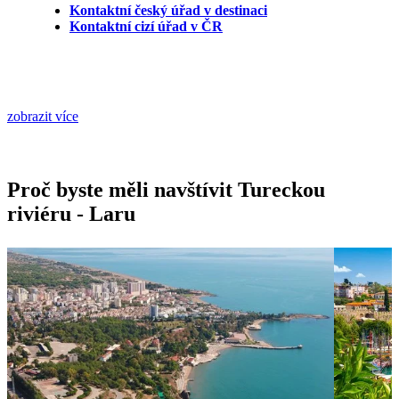
Kontaktní český úřad v destinaci
Kontaktní cizí úřad v ČR
zobrazit více
Proč byste měli navštívit Tureckou
riviéru - Laru