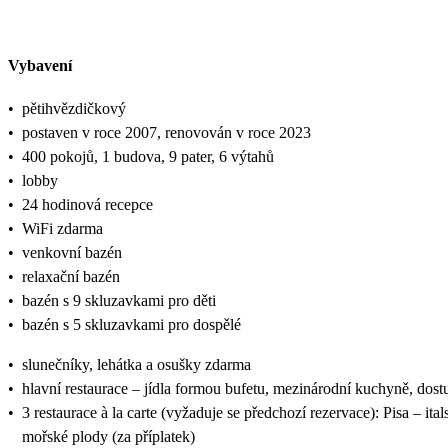
Vybavení
•
pětihvězdičkový
•
postaven v roce 2007, renovován v roce 2023
•
400 pokojů, 1 budova, 9 pater, 6 výtahů
•
lobby
•
24 hodinová recepce
•
WiFi zdarma
•
venkovní bazén
•
relaxační bazén
•
bazén s 9 skluzavkami pro děti
•
bazén s 5 skluzavkami pro dospělé
•
slunečníky, lehátka a osušky zdarma
•
hlavní restaurace – jídla formou bufetu, mezinárodní kuchyně, dost
•
3 restaurace à la carte (vyžaduje se předchozí rezervace): Pisa – i
mořské plody (za příplatek)