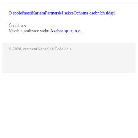
O společnosti
Kariéra
Partnerská sekce
Ochrana osobních údajů
Čedok a.s
Návrh a realizace webu
Axabee sp. z. o.o.
© 2026, cestovní kancelář Čedok a.s.