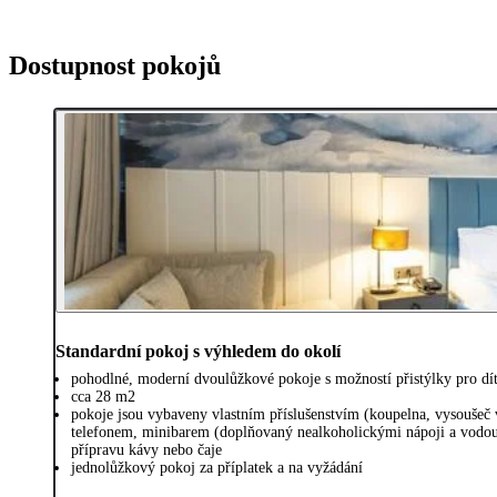
Dostupnost pokojů
Standardní pokoj s výhledem do okolí
pohodlné, moderní dvoulůžkové pokoje s možností přistýlky pro dít
cca 28 m2
pokoje jsou vybaveny vlastním příslušenstvím (koupelna, vysoušeč 
telefonem, minibarem (doplňovaný nealkoholickými nápoji a vodou,
přípravu kávy nebo čaje
jednolůžkový pokoj za příplatek a na vyžádání