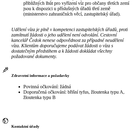
přibližných lhůt pro vyřízení víz pro občany třetích zemí
jsou k dispozici u příslušných úřadů třetí země
(ministerstvo zahraničních věcí, zastupitelský úřad).
Udělení víza je plně v kompetenci zastupitelských úřadů, proti
zamítnutí žádosti o jeho udělení není odvolání. Cestovní
kancelář Čedok nenese odpovědnost za případné neudělení
víza. Klientům doporučujeme podávat žádosti o víza s
dostatečným předstihem a k žádosti dokládat všechny
požadované dokumenty.
Zdravotní informace a požadavky
Povinná očkování: žádná
Doporučená očkování: břišní tyfus, žloutenka typu A,
žloutenka typu B
Kontaktní úřady