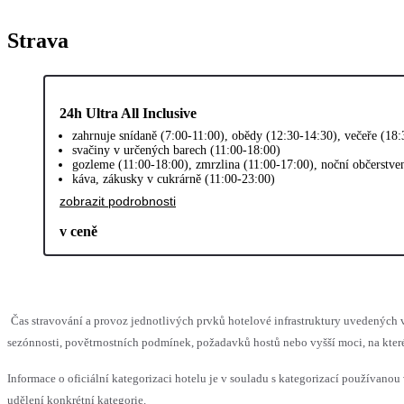
Strava
24h Ultra All Inclusive
zahrnuje snídaně (7:00-11:00), obědy (12:30-14:30), večeře (18:
svačiny v určených barech (11:00-18:00)
gozleme (11:00-18:00), zmrzlina (11:00-17:00), noční občerstve
káva, zákusky v cukrárně (11:00-23:00)
zobrazit podrobnosti
v ceně
Čas stravování a provoz jednotlivých prvků hotelové infrastruktury uvedený
sezónnosti, povětrnostních podmínek, požadavků hostů nebo vyšší moci, na které
Informace o oficiální kategorizaci hotelu je v souladu s kategorizací používanou 
udělení konkrétní kategorie.